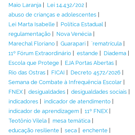
Maio Laranja
Lei 14.432/202
abuso de crianças e adolescentes
Lei Marta Isabelle
Política Estadual
regulamentação
Nova Venécia
Marechal Floriano
Guarapari
´rematrícula
11º Fórum Extraordinário
estande
Diadema
Escola que Protege
EJA Portas Abertas
Rio das Ostras
FICAI
Decreto 4572/2026
Semana de Combate à Infrequência Escolar
FNEX
desigualdades
desigualdades sociais
indicadores
indicador de atendimento
indicador de aprendizagem
11º FNEX
Teotônio Vilela
mesa temática
educação resiliente
seca
enchente