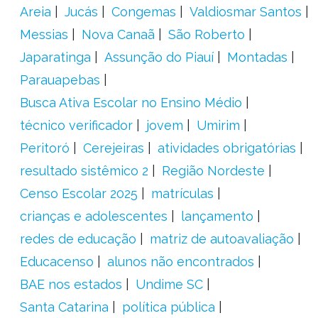
Areia
Jucás
Congemas
Valdiosmar Santos
Messias
Nova Canaã
São Roberto
Japaratinga
Assunção do Piauí
Montadas
Parauapebas
Busca Ativa Escolar no Ensino Médio
técnico verificador
jovem
Umirim
Peritoró
Cerejeiras
atividades obrigatórias
resultado sistêmico 2
Região Nordeste
Censo Escolar 2025
matrículas
crianças e adolescentes
lançamento
redes de educação
matriz de autoavaliação
Educacenso
alunos não encontrados
BAE nos estados
Undime SC
Santa Catarina
política pública