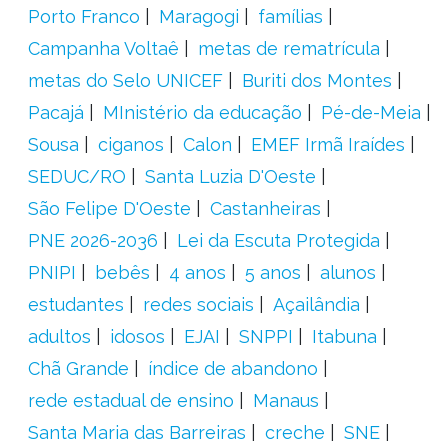
Porto Franco
Maragogi
famílias
Campanha Voltaê
metas de rematrícula
metas do Selo UNICEF
Buriti dos Montes
Pacajá
MInistério da educação
Pé-de-Meia
Sousa
ciganos
Calon
EMEF Irmã Iraídes
SEDUC/RO
Santa Luzia D'Oeste
São Felipe D'Oeste
Castanheiras
PNE 2026-2036
Lei da Escuta Protegida
PNIPI
bebês
4 anos
5 anos
alunos
estudantes
redes sociais
Açailândia
adultos
idosos
EJAI
SNPPI
Itabuna
Chã Grande
índice de abandono
rede estadual de ensino
Manaus
Santa Maria das Barreiras
creche
SNE