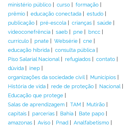
ministério público
curso
formação
prêmio
educação conectada
estudo
publicação
pré-escola
crianças
saúde
videoconefrência
saeb
pne
bncc
currículo
pnate
Websérie
cne
educação híbrida
consulta pública
Piso Salarial Nacional
refugiados
contato
dúvida
inep
organizações da sociedade civil
Municípios
História de vida
rede de proteção
Nacional
Educação que protege
Salas de aprendizagem
TAM
Mutirão
capitais
parcerias
Bahia
Bate papo
amazonas
Aviso
Pnad
Analfabetismo