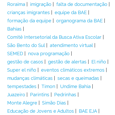
Roraima
imigração
falta de documentação
crianças imigrantes
equipe da BAE
formação da equipe
organograma da BAE
Bahias
Comitê Intersetorial da Busca Ativa Escolar
São Bento do Sul
atendimento virtual
SEMED
nova programação
gestão de casos
gestão de alertas
El niño
Super el niño
eventos climáticos extremos
mudanças climáticas
secas e queimadas
tempestades
Timon
Undime Bahia
Juazeiro
Parintins
Pedrinhas
Monte Alegre
Simão Dias
Educação de Jovens e Adultos
BAE EJA