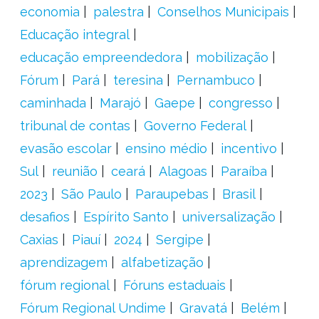
economia
palestra
Conselhos Municipais
Educação integral
educação empreendedora
mobilização
Fórum
Pará
teresina
Pernambuco
caminhada
Marajó
Gaepe
congresso
tribunal de contas
Governo Federal
evasão escolar
ensino médio
incentivo
Sul
reunião
ceará
Alagoas
Paraíba
2023
São Paulo
Paraupebas
Brasil
desafios
Espírito Santo
universalização
Caxias
Piauí
2024
Sergipe
aprendizagem
alfabetização
fórum regional
Fóruns estaduais
Fórum Regional Undime
Gravatá
Belém