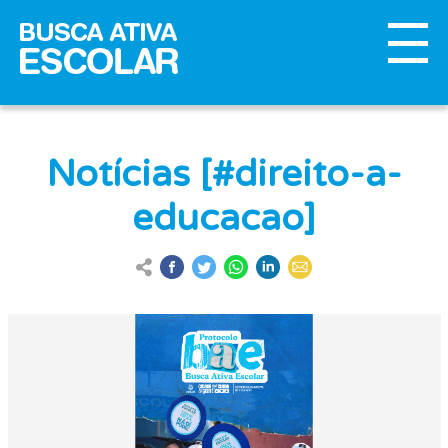
Notícias [#direito-a-
educacao]