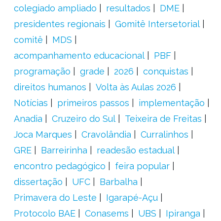
colegiado ampliado
resultados
DME
presidentes regionais
Gomitê Intersetorial
comitê
MDS
acompanhamento educacional
PBF
programação
grade
2026
conquistas
direitos humanos
Volta às Aulas 2026
Notícias
primeiros passos
implementação
Anadia
Cruzeiro do Sul
Teixeira de Freitas
Joca Marques
Cravolândia
Curralinhos
GRE
Barreirinha
readesão estadual
encontro pedagógico
feira popular
dissertação
UFC
Barbalha
Primavera do Leste
Igarapé-Açu
Protocolo BAE
Conasems
UBS
Ipiranga