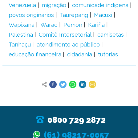
Venezuela
migração
comunidade indígena
povos originários
Taurepang
Macuxi
Wapixana
Warao
Pemon
Kariña
Palestina
Comitê Intersetorial
camisetas
Tanhaçu
atendimento ao público
educação financeira
cidadania
tutorias
0800 729 2872
(61) 98217-0057