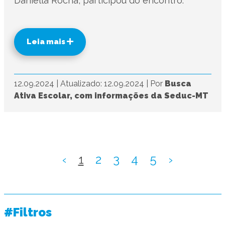
Daniella Rocha, participou do encontro.
Leia mais
12.09.2024
|
Atualizado: 12.09.2024
|
Por
Busca
Ativa Escolar, com informações da Seduc-MT
‹
1
2
3
4
5
›
#Filtros