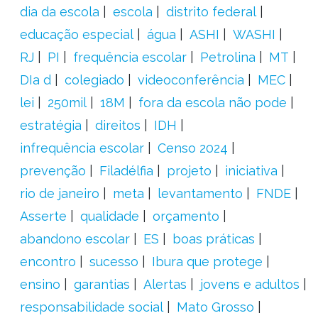
dia da escola
escola
distrito federal
educação especial
água
ASHI
WASHI
RJ
PI
frequência escolar
Petrolina
MT
DIa d
colegiado
videoconferência
MEC
lei
250mil
18M
fora da escola não pode
estratégia
direitos
IDH
infrequência escolar
Censo 2024
prevenção
Filadélfia
projeto
iniciativa
rio de janeiro
meta
levantamento
FNDE
Asserte
qualidade
orçamento
abandono escolar
ES
boas práticas
encontro
sucesso
Ibura que protege
ensino
garantias
Alertas
jovens e adultos
responsabilidade social
Mato Grosso