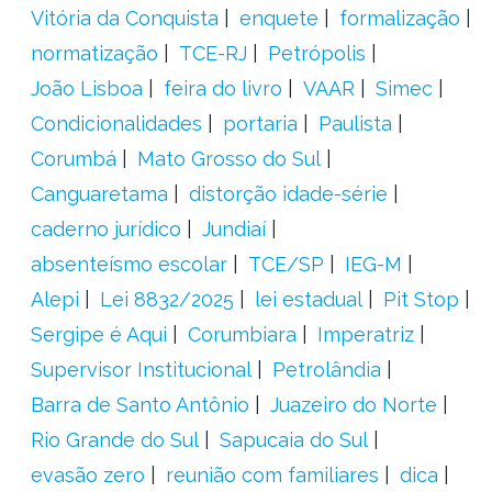
Vitória da Conquista
enquete
formalização
normatização
TCE-RJ
Petrópolis
João Lisboa
feira do livro
VAAR
Simec
Condicionalidades
portaria
Paulista
Corumbá
Mato Grosso do Sul
Canguaretama
distorção idade-série
caderno jurídico
Jundiaí
absenteísmo escolar
TCE/SP
IEG-M
Alepi
Lei 8832/2025
lei estadual
Pit Stop
Sergipe é Aqui
Corumbiara
Imperatriz
Supervisor Institucional
Petrolândia
Barra de Santo Antônio
Juazeiro do Norte
Rio Grande do Sul
Sapucaia do Sul
evasão zero
reunião com familiares
dica