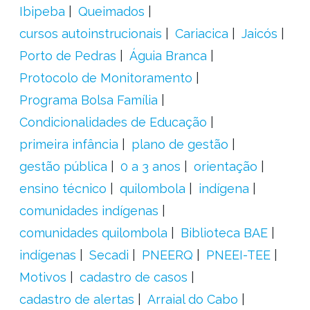
Ibipeba
Queimados
cursos autoinstrucionais
Cariacica
Jaicós
Porto de Pedras
Águia Branca
Protocolo de Monitoramento
Programa Bolsa Família
Condicionalidades de Educação
primeira infância
plano de gestão
gestão pública
0 a 3 anos
orientação
ensino técnico
quilombola
indígena
comunidades indígenas
comunidades quilombola
Biblioteca BAE
indígenas
Secadi
PNEERQ
PNEEI-TEE
Motivos
cadastro de casos
cadastro de alertas
Arraial do Cabo