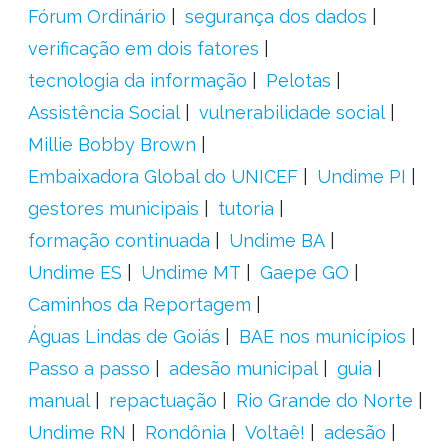
Fórum Ordinário
segurança dos dados
verificação em dois fatores
tecnologia da informação
Pelotas
Assistência Social
vulnerabilidade social
Millie Bobby Brown
Embaixadora Global do UNICEF
Undime PI
gestores municipais
tutoria
formação continuada
Undime BA
Undime ES
Undime MT
Gaepe GO
Caminhos da Reportagem
Águas Lindas de Goiás
BAE nos municípios
Passo a passo
adesão municipal
guia
manual
repactuação
Rio Grande do Norte
Undime RN
Rondônia
Voltaê!
adesão