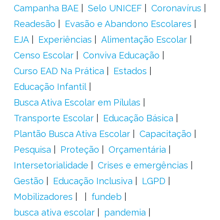
Campanha BAE
Selo UNICEF
Coronavírus
Readesão
Evasão e Abandono Escolares
EJA
Experiências
Alimentação Escolar
Censo Escolar
Conviva Educação
Curso EAD Na Prática
Estados
Educação Infantil
Busca Ativa Escolar em Pílulas
Transporte Escolar
Educação Básica
Plantão Busca Ativa Escolar
Capacitação
Pesquisa
Proteção
Orçamentária
Intersetorialidade
Crises e emergências
Gestão
Educação Inclusiva
LGPD
Mobilizadores
fundeb
busca ativa escolar
pandemia