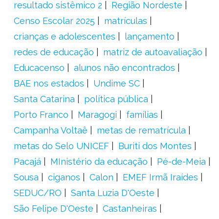
resultado sistêmico 2
Região Nordeste
Censo Escolar 2025
matrículas
crianças e adolescentes
lançamento
redes de educação
matriz de autoavaliação
Educacenso
alunos não encontrados
BAE nos estados
Undime SC
Santa Catarina
política pública
Porto Franco
Maragogi
famílias
Campanha Voltaê
metas de rematrícula
metas do Selo UNICEF
Buriti dos Montes
Pacajá
MInistério da educação
Pé-de-Meia
Sousa
ciganos
Calon
EMEF Irmã Iraídes
SEDUC/RO
Santa Luzia D'Oeste
São Felipe D'Oeste
Castanheiras