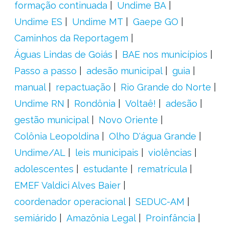
formação continuada
Undime BA
Undime ES
Undime MT
Gaepe GO
Caminhos da Reportagem
Águas Lindas de Goiás
BAE nos municípios
Passo a passo
adesão municipal
guia
manual
repactuação
Rio Grande do Norte
Undime RN
Rondônia
Voltaê!
adesão
gestão municipal
Novo Oriente
Colônia Leopoldina
Olho D'água Grande
Undime/AL
leis municipais
violências
adolescentes
estudante
rematrícula
EMEF Valdici Alves Baier
coordenador operacional
SEDUC-AM
semiárido
Amazônia Legal
Proinfância