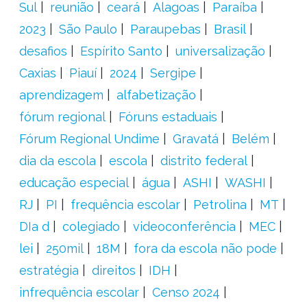
Sul
reunião
ceará
Alagoas
Paraíba
2023
São Paulo
Paraupebas
Brasil
desafios
Espírito Santo
universalização
Caxias
Piauí
2024
Sergipe
aprendizagem
alfabetização
fórum regional
Fóruns estaduais
Fórum Regional Undime
Gravatá
Belém
dia da escola
escola
distrito federal
educação especial
água
ASHI
WASHI
RJ
PI
frequência escolar
Petrolina
MT
DIa d
colegiado
videoconferência
MEC
lei
250mil
18M
fora da escola não pode
estratégia
direitos
IDH
infrequência escolar
Censo 2024