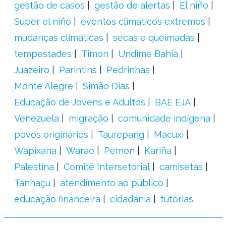
gestão de casos
gestão de alertas
El niño
Super el niño
eventos climáticos extremos
mudanças climáticas
secas e queimadas
tempestades
Timon
Undime Bahia
Juazeiro
Parintins
Pedrinhas
Monte Alegre
Simão Dias
Educação de Jovens e Adultos
BAE EJA
Venezuela
migração
comunidade indígena
povos originários
Taurepang
Macuxi
Wapixana
Warao
Pemon
Kariña
Palestina
Comitê Intersetorial
camisetas
Tanhaçu
atendimento ao público
educação financeira
cidadania
tutorias