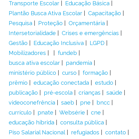
Transporte Escolar
Educação Básica
Plantão Busca Ativa Escolar
Capacitação
Pesquisa
Proteção
Orçamentária
Intersetorialidade
Crises e emergências
Gestão
Educação Inclusiva
LGPD
Mobilizadores
fundeb
busca ativa escolar
pandemia
ministério público
curso
formação
prêmio
educação conectada
estudo
publicação
pré-escola
crianças
saúde
videoconefrência
saeb
pne
bncc
currículo
pnate
Websérie
cne
educação híbrida
consulta pública
Piso Salarial Nacional
refugiados
contato