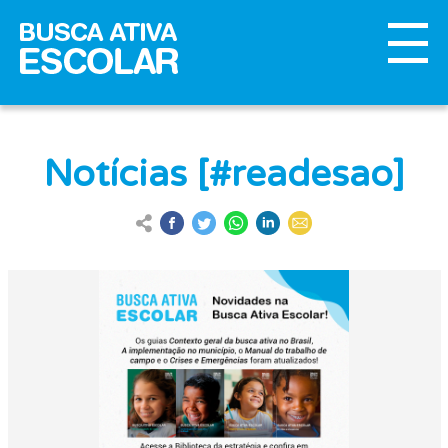
Notícias [#readesao]