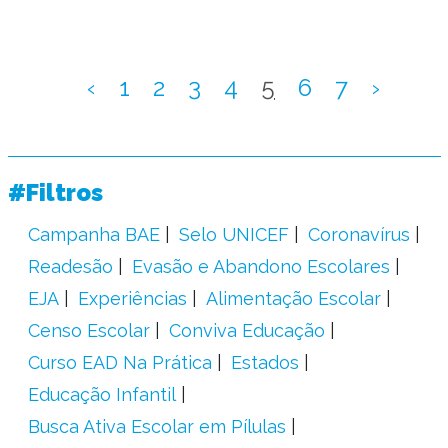
‹
1
2
3
4
5
6
7
›
#Filtros
Campanha BAE
Selo UNICEF
Coronavírus
Readesão
Evasão e Abandono Escolares
EJA
Experiências
Alimentação Escolar
Censo Escolar
Conviva Educação
Curso EAD Na Prática
Estados
Educação Infantil
Busca Ativa Escolar em Pílulas