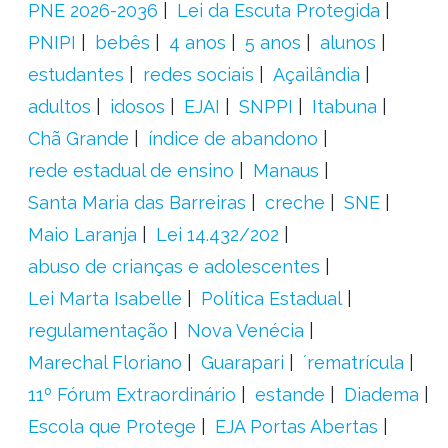
PNE 2026-2036
Lei da Escuta Protegida
PNIPI
bebês
4 anos
5 anos
alunos
estudantes
redes sociais
Açailândia
adultos
idosos
EJAI
SNPPI
Itabuna
Chã Grande
índice de abandono
rede estadual de ensino
Manaus
Santa Maria das Barreiras
creche
SNE
Maio Laranja
Lei 14.432/202
abuso de crianças e adolescentes
Lei Marta Isabelle
Política Estadual
regulamentação
Nova Venécia
Marechal Floriano
Guarapari
´rematrícula
11º Fórum Extraordinário
estande
Diadema
Escola que Protege
EJA Portas Abertas