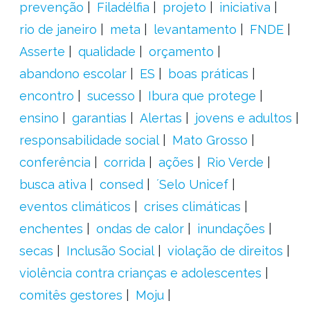
prevenção
Filadélfia
projeto
iniciativa
rio de janeiro
meta
levantamento
FNDE
Asserte
qualidade
orçamento
abandono escolar
ES
boas práticas
encontro
sucesso
Ibura que protege
ensino
garantias
Alertas
jovens e adultos
responsabilidade social
Mato Grosso
conferência
corrida
ações
Rio Verde
busca ativa
consed
´Selo Unicef
eventos climáticos
crises climáticas
enchentes
ondas de calor
inundações
secas
Inclusão Social
violação de direitos
violência contra crianças e adolescentes
comitês gestores
Moju