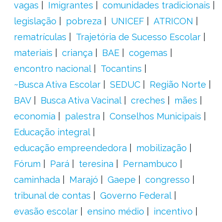
vagas
Imigrantes
comunidades tradicionais
legislação
pobreza
UNICEF
ATRICON
rematrículas
Trajetória de Sucesso Escolar
materiais
criança
BAE
cogemas
encontro nacional
Tocantins
~Busca Ativa Escolar
SEDUC
Região Norte
BAV
Busca Ativa Vacinal
creches
mães
economia
palestra
Conselhos Municipais
Educação integral
educação empreendedora
mobilização
Fórum
Pará
teresina
Pernambuco
caminhada
Marajó
Gaepe
congresso
tribunal de contas
Governo Federal
evasão escolar
ensino médio
incentivo