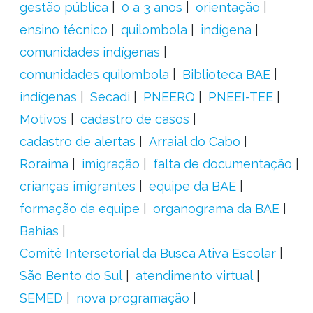
gestão pública
0 a 3 anos
orientação
ensino técnico
quilombola
indígena
comunidades indígenas
comunidades quilombola
Biblioteca BAE
indígenas
Secadi
PNEERQ
PNEEI-TEE
Motivos
cadastro de casos
cadastro de alertas
Arraial do Cabo
Roraima
imigração
falta de documentação
crianças imigrantes
equipe da BAE
formação da equipe
organograma da BAE
Bahias
Comitê Intersetorial da Busca Ativa Escolar
São Bento do Sul
atendimento virtual
SEMED
nova programação