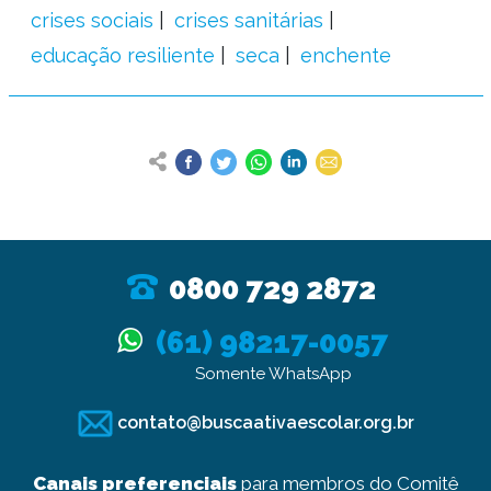
crises sociais
crises sanitárias
educação resiliente
seca
enchente
0800 729 2872
(61) 98217-0057
Somente WhatsApp
contato@buscaativaescolar.org.br
Canais preferenciais
para membros do Comitê