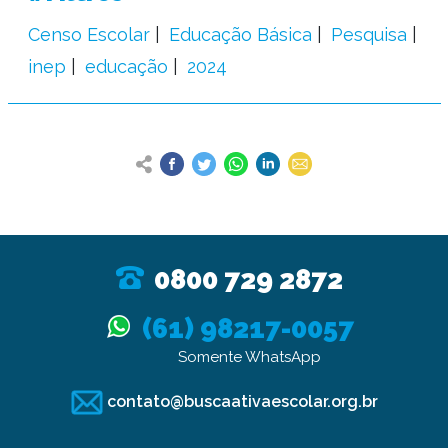
Censo Escolar
Educação Básica
Pesquisa
inep
educação
2024
0800 729 2872
(61) 98217-0057
Somente WhatsApp
contato@buscaativaescolar.org.br