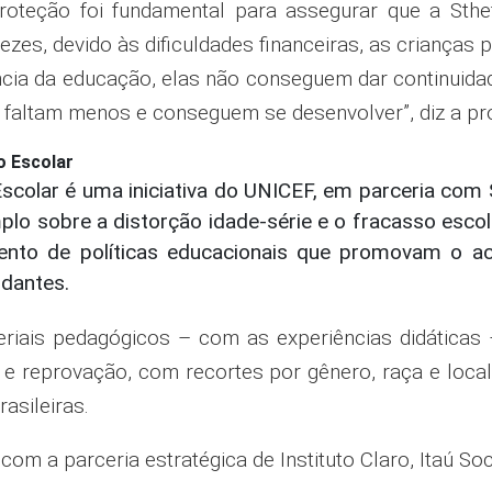
roteção foi fundamental para assegurar que a Sthef
zes, devido às dificuldades financeiras, as crianças 
ncia da educação, elas não conseguem dar continuida
 faltam menos e conseguem se desenvolver”, diz a pr
o Escolar
Escolar é uma iniciativa do UNICEF, em parceria com
mplo sobre a distorção idade-série e o fracasso esco
nto de políticas educacionais que promovam o a
dantes.
eriais pedagógicos – com as experiências didáticas –
 e reprovação, com recortes por gênero, raça e loca
asileiras.
om a parceria estratégica de Instituto Claro, Itaú Soci