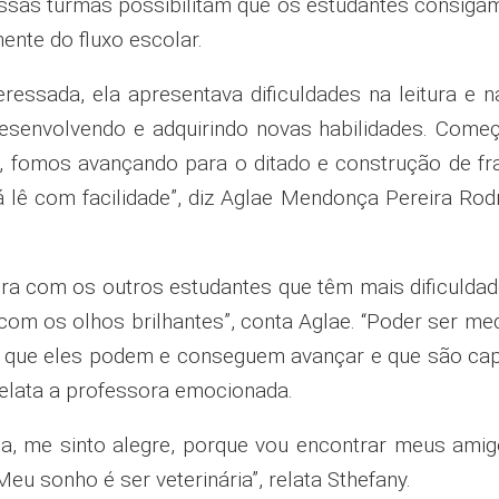
essas turmas possibilitam que os estudantes consiga
te do fluxo escolar.
ressada, ela apresentava dificuldades na leitura e na
desenvolvendo e adquirindo novas habilidades. Com
, fomos avançando para o ditado e construção de f
 já lê com facilidade”, diz Aglae Mendonça Pereira Ro
sora com os outros estudantes que têm mais dificuldad
, com os olhos brilhantes”, conta Aglae. “Poder ser 
 que eles podem e conseguem avançar e que são capa
 relata a professora emocionada.
la, me sinto alegre, porque vou encontrar meus amig
eu sonho é ser veterinária”, relata Sthefany.