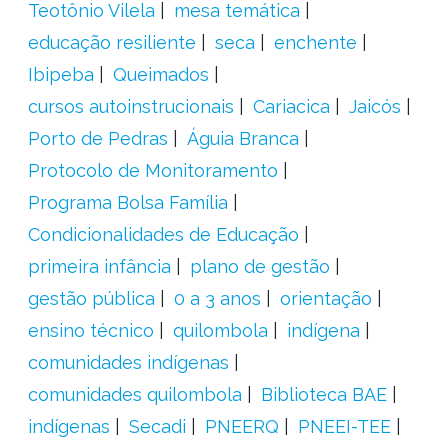
Teotônio Vilela
mesa temática
educação resiliente
seca
enchente
Ibipeba
Queimados
cursos autoinstrucionais
Cariacica
Jaicós
Porto de Pedras
Águia Branca
Protocolo de Monitoramento
Programa Bolsa Família
Condicionalidades de Educação
primeira infância
plano de gestão
gestão pública
0 a 3 anos
orientação
ensino técnico
quilombola
indígena
comunidades indígenas
comunidades quilombola
Biblioteca BAE
indígenas
Secadi
PNEERQ
PNEEI-TEE