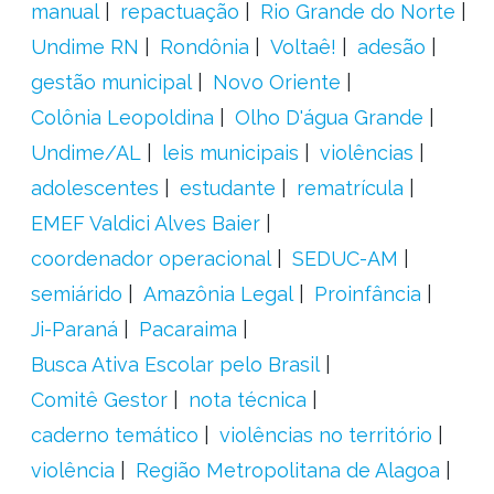
manual
repactuação
Rio Grande do Norte
Undime RN
Rondônia
Voltaê!
adesão
gestão municipal
Novo Oriente
Colônia Leopoldina
Olho D'água Grande
Undime/AL
leis municipais
violências
adolescentes
estudante
rematrícula
EMEF Valdici Alves Baier
coordenador operacional
SEDUC-AM
semiárido
Amazônia Legal
Proinfância
Ji-Paraná
Pacaraima
Busca Ativa Escolar pelo Brasil
Comitê Gestor
nota técnica
caderno temático
violências no território
violência
Região Metropolitana de Alagoa