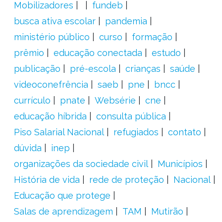
Mobilizadores
fundeb
busca ativa escolar
pandemia
ministério público
curso
formação
prêmio
educação conectada
estudo
publicação
pré-escola
crianças
saúde
videoconefrência
saeb
pne
bncc
currículo
pnate
Websérie
cne
educação híbrida
consulta pública
Piso Salarial Nacional
refugiados
contato
dúvida
inep
organizações da sociedade civil
Municípios
História de vida
rede de proteção
Nacional
Educação que protege
Salas de aprendizagem
TAM
Mutirão