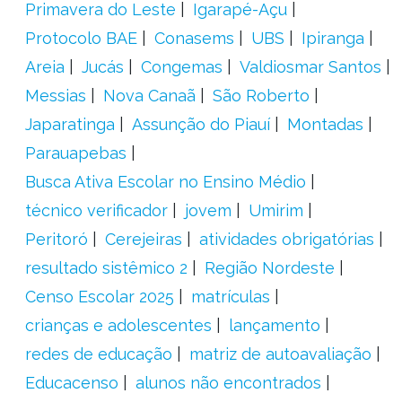
Primavera do Leste
Igarapé-Açu
Protocolo BAE
Conasems
UBS
Ipiranga
Areia
Jucás
Congemas
Valdiosmar Santos
Messias
Nova Canaã
São Roberto
Japaratinga
Assunção do Piauí
Montadas
Parauapebas
Busca Ativa Escolar no Ensino Médio
técnico verificador
jovem
Umirim
Peritoró
Cerejeiras
atividades obrigatórias
resultado sistêmico 2
Região Nordeste
Censo Escolar 2025
matrículas
crianças e adolescentes
lançamento
redes de educação
matriz de autoavaliação
Educacenso
alunos não encontrados