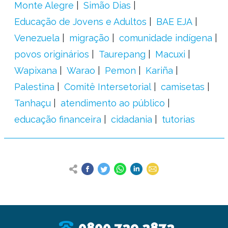
Monte Alegre
Simão Dias
Educação de Jovens e Adultos
BAE EJA
Venezuela
migração
comunidade indígena
povos originários
Taurepang
Macuxi
Wapixana
Warao
Pemon
Kariña
Palestina
Comitê Intersetorial
camisetas
Tanhaçu
atendimento ao público
educação financeira
cidadania
tutorias
0800 729 2872