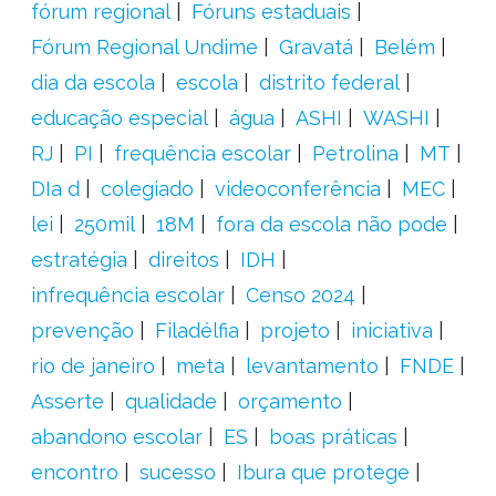
fórum regional
Fóruns estaduais
Fórum Regional Undime
Gravatá
Belém
dia da escola
escola
distrito federal
educação especial
água
ASHI
WASHI
RJ
PI
frequência escolar
Petrolina
MT
DIa d
colegiado
videoconferência
MEC
lei
250mil
18M
fora da escola não pode
estratégia
direitos
IDH
infrequência escolar
Censo 2024
prevenção
Filadélfia
projeto
iniciativa
rio de janeiro
meta
levantamento
FNDE
Asserte
qualidade
orçamento
abandono escolar
ES
boas práticas
encontro
sucesso
Ibura que protege