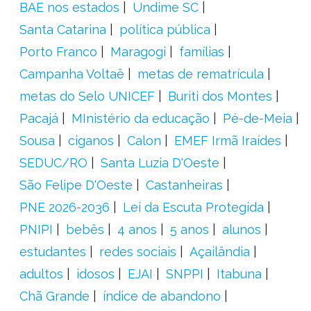
BAE nos estados
Undime SC
Santa Catarina
política pública
Porto Franco
Maragogi
famílias
Campanha Voltaê
metas de rematrícula
metas do Selo UNICEF
Buriti dos Montes
Pacajá
MInistério da educação
Pé-de-Meia
Sousa
ciganos
Calon
EMEF Irmã Iraídes
SEDUC/RO
Santa Luzia D'Oeste
São Felipe D'Oeste
Castanheiras
PNE 2026-2036
Lei da Escuta Protegida
PNIPI
bebês
4 anos
5 anos
alunos
estudantes
redes sociais
Açailândia
adultos
idosos
EJAI
SNPPI
Itabuna
Chã Grande
índice de abandono