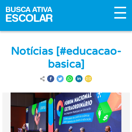
Notícias [#educacao-
basica]