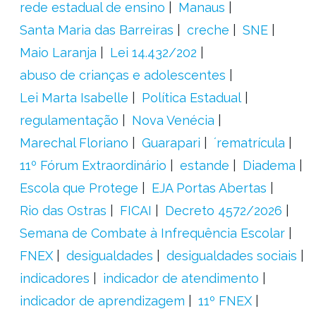
rede estadual de ensino
Manaus
Santa Maria das Barreiras
creche
SNE
Maio Laranja
Lei 14.432/202
abuso de crianças e adolescentes
Lei Marta Isabelle
Política Estadual
regulamentação
Nova Venécia
Marechal Floriano
Guarapari
´rematrícula
11º Fórum Extraordinário
estande
Diadema
Escola que Protege
EJA Portas Abertas
Rio das Ostras
FICAI
Decreto 4572/2026
Semana de Combate à Infrequência Escolar
FNEX
desigualdades
desigualdades sociais
indicadores
indicador de atendimento
indicador de aprendizagem
11º FNEX