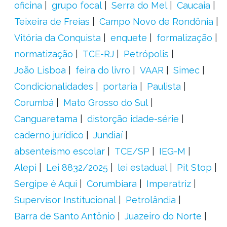
oficina
grupo focal
Serra do Mel
Caucaia
Teixeira de Freias
Campo Novo de Rondônia
Vitória da Conquista
enquete
formalização
normatização
TCE-RJ
Petrópolis
João Lisboa
feira do livro
VAAR
Simec
Condicionalidades
portaria
Paulista
Corumbá
Mato Grosso do Sul
Canguaretama
distorção idade-série
caderno jurídico
Jundiaí
absenteísmo escolar
TCE/SP
IEG-M
Alepi
Lei 8832/2025
lei estadual
Pit Stop
Sergipe é Aqui
Corumbiara
Imperatriz
Supervisor Institucional
Petrolândia
Barra de Santo Antônio
Juazeiro do Norte