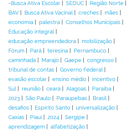
~Busca Ativa Escolar
SEDUC
Região Norte
BAV
Busca Ativa Vacinal
creches
mães
economia
palestra
Conselhos Municipais
Educação integral
educação empreendedora
mobilização
Fórum
Pará
teresina
Pernambuco
caminhada
Marajó
Gaepe
congresso
tribunal de contas
Governo Federal
evasão escolar
ensino médio
incentivo
Sul
reunião
ceará
Alagoas
Paraíba
2023
São Paulo
Paraupebas
Brasil
desafios
Espírito Santo
universalização
Caxias
Piauí
2024
Sergipe
aprendizagem
alfabetização