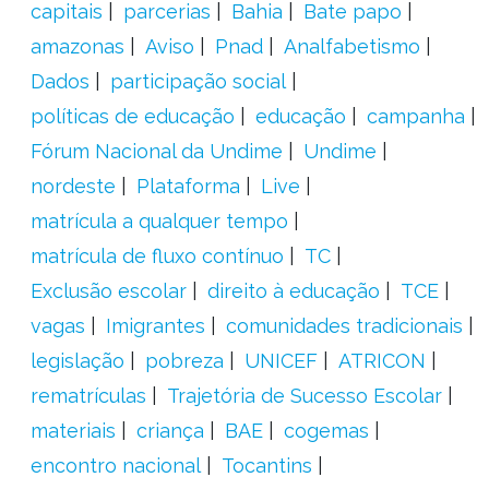
capitais
parcerias
Bahia
Bate papo
amazonas
Aviso
Pnad
Analfabetismo
Dados
participação social
políticas de educação
educação
campanha
Fórum Nacional da Undime
Undime
nordeste
Plataforma
Live
matrícula a qualquer tempo
matrícula de fluxo contínuo
TC
Exclusão escolar
direito à educação
TCE
vagas
Imigrantes
comunidades tradicionais
legislação
pobreza
UNICEF
ATRICON
rematrículas
Trajetória de Sucesso Escolar
materiais
criança
BAE
cogemas
encontro nacional
Tocantins