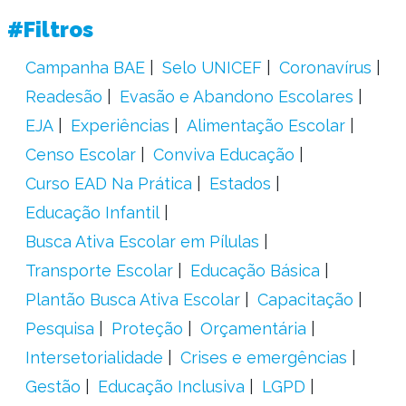
#Filtros
Campanha BAE
Selo UNICEF
Coronavírus
Readesão
Evasão e Abandono Escolares
EJA
Experiências
Alimentação Escolar
Censo Escolar
Conviva Educação
Curso EAD Na Prática
Estados
Educação Infantil
Busca Ativa Escolar em Pílulas
Transporte Escolar
Educação Básica
Plantão Busca Ativa Escolar
Capacitação
Pesquisa
Proteção
Orçamentária
Intersetorialidade
Crises e emergências
Gestão
Educação Inclusiva
LGPD