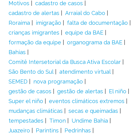
Motivos
cadastro de casos
cadastro de alertas
Arraial do Cabo
Roraima
imigração
falta de documentação
crianças imigrantes
equipe da BAE
formação da equipe
organograma da BAE
Bahias
Comitê Intersetorial da Busca Ativa Escolar
São Bento do Sul
atendimento virtual
SEMED
nova programação
gestão de casos
gestão de alertas
El niño
Super el niño
eventos climáticos extremos
mudanças climáticas
secas e queimadas
tempestades
Timon
Undime Bahia
Juazeiro
Parintins
Pedrinhas