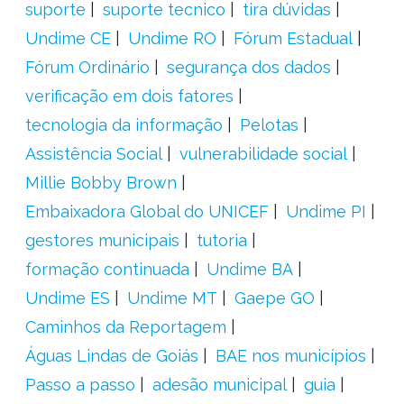
suporte
suporte tecnico
tira dúvidas
Undime CE
Undime RO
Fórum Estadual
Fórum Ordinário
segurança dos dados
verificação em dois fatores
tecnologia da informação
Pelotas
Assistência Social
vulnerabilidade social
Millie Bobby Brown
Embaixadora Global do UNICEF
Undime PI
gestores municipais
tutoria
formação continuada
Undime BA
Undime ES
Undime MT
Gaepe GO
Caminhos da Reportagem
Águas Lindas de Goiás
BAE nos municípios
Passo a passo
adesão municipal
guia