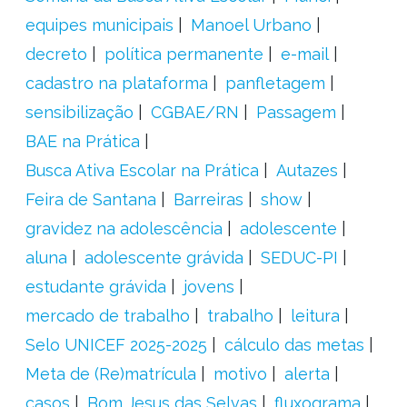
equipes municipais
Manoel Urbano
decreto
política permanente
e-mail
cadastro na plataforma
panfletagem
sensibilização
CGBAE/RN
Passagem
BAE na Prática
Busca Ativa Escolar na Prática
Autazes
Feira de Santana
Barreiras
show
gravidez na adolescência
adolescente
aluna
adolescente grávida
SEDUC-PI
estudante grávida
jovens
mercado de trabalho
trabalho
leitura
Selo UNICEF 2025-2025
cálculo das metas
Meta de (Re)matrícula
motivo
alerta
casos
Bom Jesus das Selvas
fluxograma