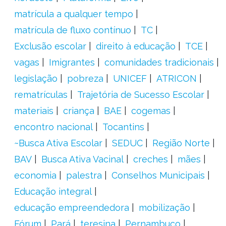
matrícula a qualquer tempo
matrícula de fluxo contínuo
TC
Exclusão escolar
direito à educação
TCE
vagas
Imigrantes
comunidades tradicionais
legislação
pobreza
UNICEF
ATRICON
rematrículas
Trajetória de Sucesso Escolar
materiais
criança
BAE
cogemas
encontro nacional
Tocantins
~Busca Ativa Escolar
SEDUC
Região Norte
BAV
Busca Ativa Vacinal
creches
mães
economia
palestra
Conselhos Municipais
Educação integral
educação empreendedora
mobilização
Fórum
Pará
teresina
Pernambuco