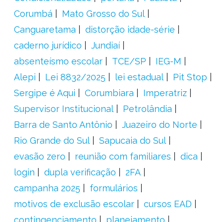
Corumbá
Mato Grosso do Sul
Canguaretama
distorção idade-série
caderno jurídico
Jundiaí
absenteísmo escolar
TCE/SP
IEG-M
Alepi
Lei 8832/2025
lei estadual
Pit Stop
Sergipe é Aqui
Corumbiara
Imperatriz
Supervisor Institucional
Petrolândia
Barra de Santo Antônio
Juazeiro do Norte
Rio Grande do Sul
Sapucaia do Sul
evasão zero
reunião com familiares
dica
login
dupla verificação
2FA
campanha 2025
formulários
motivos de exclusão escolar
cursos EAD
contingenciamento
planejamento