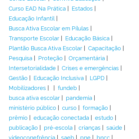
Curso EAD Na Prática
Estados
Educação Infantil
Busca Ativa Escolar em Pílulas
Transporte Escolar
Educação Básica
Plantão Busca Ativa Escolar
Capacitação
Pesquisa
Proteção
Orçamentária
Intersetorialidade
Crises e emergências
Gestão
Educação Inclusiva
LGPD
Mobilizadores
fundeb
busca ativa escolar
pandemia
ministério público
curso
formação
prêmio
educação conectada
estudo
publicação
pré-escola
crianças
saúde
videoconefrência
saeb
pne
bncc