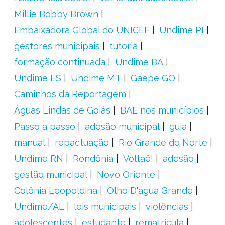
Millie Bobby Brown
Embaixadora Global do UNICEF
Undime PI
gestores municipais
tutoria
formação continuada
Undime BA
Undime ES
Undime MT
Gaepe GO
Caminhos da Reportagem
Águas Lindas de Goiás
BAE nos municípios
Passo a passo
adesão municipal
guia
manual
repactuação
Rio Grande do Norte
Undime RN
Rondônia
Voltaê!
adesão
gestão municipal
Novo Oriente
Colônia Leopoldina
Olho D'água Grande
Undime/AL
leis municipais
violências
adolescentes
estudante
rematrícula