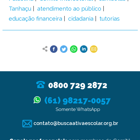
Tanhaçu
atendimento ao público
educação financeira
cidadania
tutorias
0800 729 2872
(61) 98217-0057
Somente WhatsApp
contato@buscaativaescolar.org.br