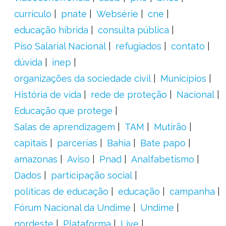
currículo
pnate
Websérie
cne
educação híbrida
consulta pública
Piso Salarial Nacional
refugiados
contato
dúvida
inep
organizações da sociedade civil
Municípios
História de vida
rede de proteção
Nacional
Educação que protege
Salas de aprendizagem
TAM
Mutirão
capitais
parcerias
Bahia
Bate papo
amazonas
Aviso
Pnad
Analfabetismo
Dados
participação social
políticas de educação
educação
campanha
Fórum Nacional da Undime
Undime
nordeste
Plataforma
Live