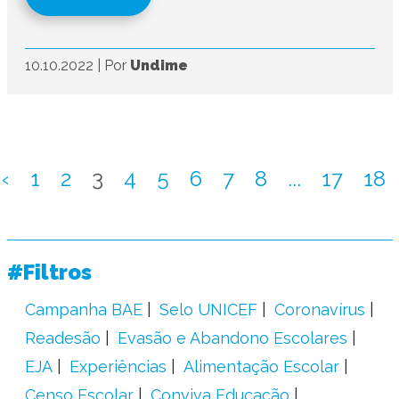
10.10.2022
|
Por
Undime
‹
1
2
3
4
5
6
7
8
...
17
18
#Filtros
Campanha BAE
Selo UNICEF
Coronavírus
Readesão
Evasão e Abandono Escolares
EJA
Experiências
Alimentação Escolar
Censo Escolar
Conviva Educação