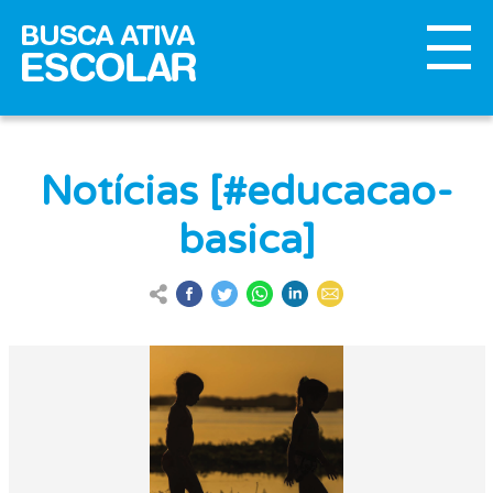
Notícias [#educacao-
basica]