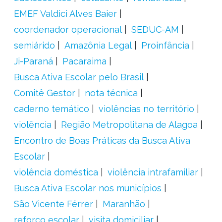
EMEF Valdici Alves Baier
coordenador operacional
SEDUC-AM
semiárido
Amazônia Legal
Proinfância
Ji-Paraná
Pacaraima
Busca Ativa Escolar pelo Brasil
Comitê Gestor
nota técnica
caderno temático
violências no território
violência
Região Metropolitana de Alagoa
Encontro de Boas Práticas da Busca Ativa
Escolar
violência doméstica
violência intrafamiliar
Busca Ativa Escolar nos municípios
São Vicente Férrer
Maranhão
reforço escolar
visita domiciliar