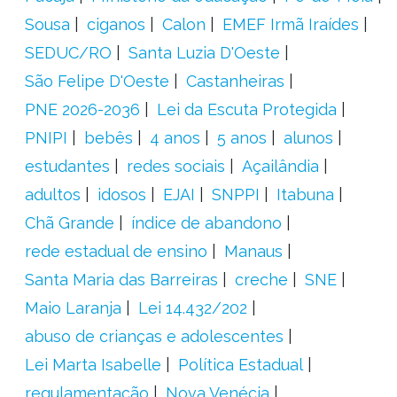
Sousa
ciganos
Calon
EMEF Irmã Iraídes
SEDUC/RO
Santa Luzia D'Oeste
São Felipe D'Oeste
Castanheiras
PNE 2026-2036
Lei da Escuta Protegida
PNIPI
bebês
4 anos
5 anos
alunos
estudantes
redes sociais
Açailândia
adultos
idosos
EJAI
SNPPI
Itabuna
Chã Grande
índice de abandono
rede estadual de ensino
Manaus
Santa Maria das Barreiras
creche
SNE
Maio Laranja
Lei 14.432/202
abuso de crianças e adolescentes
Lei Marta Isabelle
Política Estadual
regulamentação
Nova Venécia