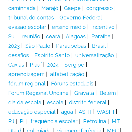
caminhada
Marajó
Gaepe
congresso
tribunal de contas
Governo Federal
evasão escolar
ensino médio
incentivo
Sul
reunião
ceará
Alagoas
Paraíba
2023
São Paulo
Paraupebas
Brasil
desafios
Espírito Santo
universalização
Caxias
Piauí
2024
Sergipe
aprendizagem
alfabetização
fórum regional
Fóruns estaduais
Fórum Regional Undime
Gravatá
Belém
dia da escola
escola
distrito federal
educação especial
água
ASHI
WASHI
RJ
PI
frequência escolar
Petrolina
MT
DIa d
colegiado
videoconferência
MEC