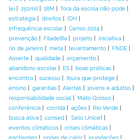
lei
250mil
18M
fora da escola não pode
estratégia
direitos
IDH
infrequência escolar
Censo 2024
prevenção
Filadélfia
projeto
iniciativa
rio de janeiro
meta
levantamento
FNDE
Asserte
qualidade
orçamento
abandono escolar
ES
boas práticas
encontro
sucesso
Ibura que protege
ensino
garantias
Alertas
jovens e adultos
responsabilidade social
Mato Grosso
conferência
corrida
ações
Rio Verde
busca ativa
consed
´Selo Unicef
eventos climáticos
crises climáticas
enchentes
ondas de calor
inundações