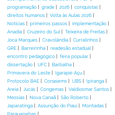
programação
grade
2026
conquistas
direitos humanos
Volta às Aulas 2026
Notícias
primeiros passos
implementação
Anadia
Cruzeiro do Sul
Teixeira de Freitas
Joca Marques
Cravolândia
Curralinhos
GRE
Barreirinha
readesão estadual
encontro pedagógico
feira popular
dissertação
UFC
Barbalha
Primavera do Leste
Igarapé-Açu
Protocolo BAE
Conasems
UBS
Ipiranga
Areia
Jucás
Congemas
Valdiosmar Santos
Messias
Nova Canaã
São Roberto
Japaratinga
Assunção do Piauí
Montadas
Parauapebas