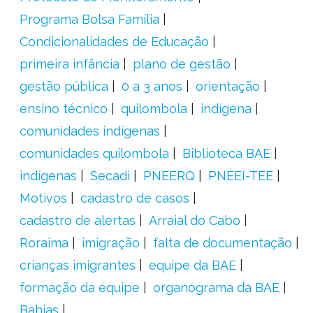
Programa Bolsa Família
Condicionalidades de Educação
primeira infância
plano de gestão
gestão pública
0 a 3 anos
orientação
ensino técnico
quilombola
indígena
comunidades indígenas
comunidades quilombola
Biblioteca BAE
indígenas
Secadi
PNEERQ
PNEEI-TEE
Motivos
cadastro de casos
cadastro de alertas
Arraial do Cabo
Roraima
imigração
falta de documentação
crianças imigrantes
equipe da BAE
formação da equipe
organograma da BAE
Bahias