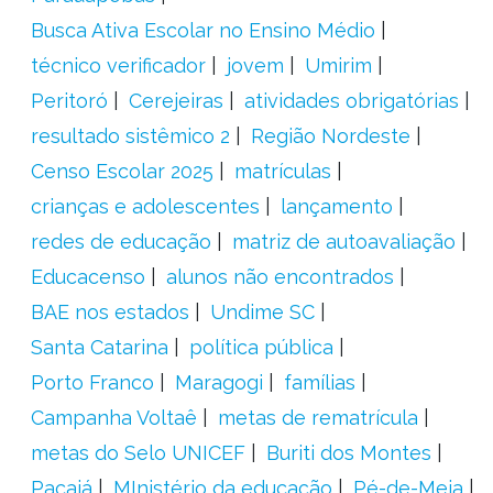
Busca Ativa Escolar no Ensino Médio
técnico verificador
jovem
Umirim
Peritoró
Cerejeiras
atividades obrigatórias
resultado sistêmico 2
Região Nordeste
Censo Escolar 2025
matrículas
crianças e adolescentes
lançamento
redes de educação
matriz de autoavaliação
Educacenso
alunos não encontrados
BAE nos estados
Undime SC
Santa Catarina
política pública
Porto Franco
Maragogi
famílias
Campanha Voltaê
metas de rematrícula
metas do Selo UNICEF
Buriti dos Montes
Pacajá
MInistério da educação
Pé-de-Meia