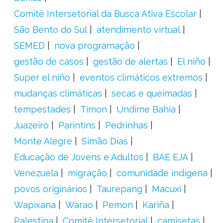
Comitê Intersetorial da Busca Ativa Escolar
São Bento do Sul
atendimento virtual
SEMED
nova programação
gestão de casos
gestão de alertas
El niño
Super el niño
eventos climáticos extremos
mudanças climáticas
secas e queimadas
tempestades
Timon
Undime Bahia
Juazeiro
Parintins
Pedrinhas
Monte Alegre
Simão Dias
Educação de Jovens e Adultos
BAE EJA
Venezuela
migração
comunidade indígena
povos originários
Taurepang
Macuxi
Wapixana
Warao
Pemon
Kariña
Palestina
Comitê Intersetorial
camisetas