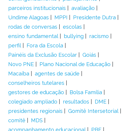
parceiros institucionais
avaliação
Undime Alagoas
MPPI
Presidente Dutra
rodas de conversas
escolas
ensino fundamental
bullying
racismo
perfil
Fora da Escola
Painéis da Exclusão Escolar
Goiás
Novo PNE
Plano Nacional de Educação
Macaíba
agentes de saúde
conselheiros tutelares
gestores de educação
Bolsa Família
colegiado ampliado
resultados
DME
presidentes regionais
Gomitê Intersetorial
comitê
MDS
acompanhamento educacional
PBF