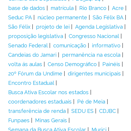
base de dados
matrícula
Rio Branco
Acre
Seduc PA
núcleo permanente
São Félix BA
São Félix
projeto de lei
Agenda Legislativa
proposição legislativa
Congresso Nacional
Senado Federal
comunicação
informativo
Candeias do Jamari
permanência na escola
volta ás aulas
Censo Demográfico
Painéis
20º Fórum da Undime
dirigentes municipais
Encontro Estadual
Busca Ativa Escolar nos estados
coordenadores estaduais
Pé de Meia
transferência de renda
SEDU ES
CDJBC
Funpaes
Minas Gerais
Semana da Busca Ativa Escolar
Murici