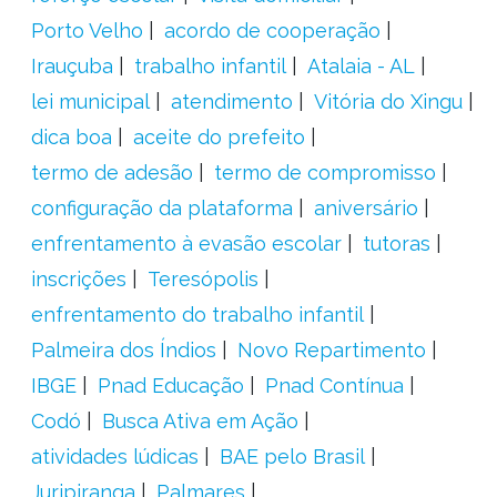
Porto Velho
acordo de cooperação
Irauçuba
trabalho infantil
Atalaia - AL
lei municipal
atendimento
Vitória do Xingu
dica boa
aceite do prefeito
termo de adesão
termo de compromisso
configuração da plataforma
aniversário
enfrentamento à evasão escolar
tutoras
inscrições
Teresópolis
enfrentamento do trabalho infantil
Palmeira dos Índios
Novo Repartimento
IBGE
Pnad Educação
Pnad Contínua
Codó
Busca Ativa em Ação
atividades lúdicas
BAE pelo Brasil
Juripiranga
Palmares