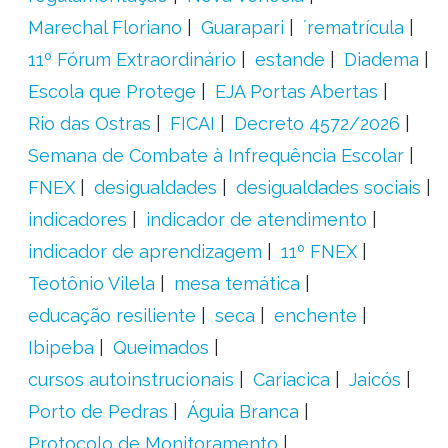
Marechal Floriano
Guarapari
´rematrícula
11º Fórum Extraordinário
estande
Diadema
Escola que Protege
EJA Portas Abertas
Rio das Ostras
FICAI
Decreto 4572/2026
Semana de Combate à Infrequência Escolar
FNEX
desigualdades
desigualdades sociais
indicadores
indicador de atendimento
indicador de aprendizagem
11º FNEX
Teotônio Vilela
mesa temática
educação resiliente
seca
enchente
Ibipeba
Queimados
cursos autoinstrucionais
Cariacica
Jaicós
Porto de Pedras
Águia Branca
Protocolo de Monitoramento