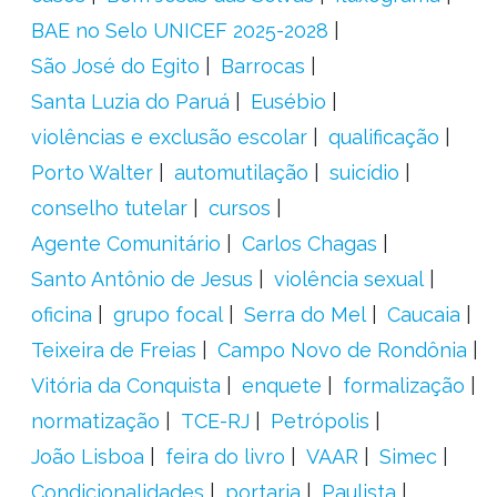
BAE no Selo UNICEF 2025-2028
São José do Egito
Barrocas
Santa Luzia do Paruá
Eusébio
violências e exclusão escolar
qualificação
Porto Walter
automutilação
suicídio
conselho tutelar
cursos
Agente Comunitário
Carlos Chagas
Santo Antônio de Jesus
violência sexual
oficina
grupo focal
Serra do Mel
Caucaia
Teixeira de Freias
Campo Novo de Rondônia
Vitória da Conquista
enquete
formalização
normatização
TCE-RJ
Petrópolis
João Lisboa
feira do livro
VAAR
Simec
Condicionalidades
portaria
Paulista