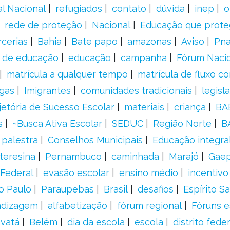
al Nacional
refugiados
contato
dúvida
inep
o
rede de proteção
Nacional
Educação que prote
rcerias
Bahia
Bate papo
amazonas
Aviso
Pn
s de educação
educação
campanha
Fórum Naci
matrícula a qualquer tempo
matrícula de fluxo co
gas
Imigrantes
comunidades tradicionais
legisl
jetória de Sucesso Escolar
materiais
criança
BA
s
~Busca Ativa Escolar
SEDUC
Região Norte
B
palestra
Conselhos Municipais
Educação integra
teresina
Pernambuco
caminhada
Marajó
Gae
Federal
evasão escolar
ensino médio
incentivo
o Paulo
Paraupebas
Brasil
desafios
Espírito S
ndizagem
alfabetização
fórum regional
Fóruns e
vatá
Belém
dia da escola
escola
distrito feder