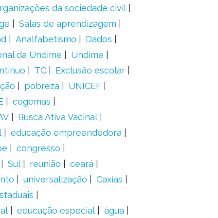
rganizações da sociedade civil
ge
Salas de aprendizagem
ad
Analfabetismo
Dados
onal da Undime
Undime
ntínuo
TC
Exclusão escolar
ação
pobreza
UNICEF
E
cogemas
AV
Busca Ativa Vacinal
l
educação empreendedora
pe
congresso
Sul
reunião
ceará
anto
universalização
Caxias
staduais
al
educação especial
água