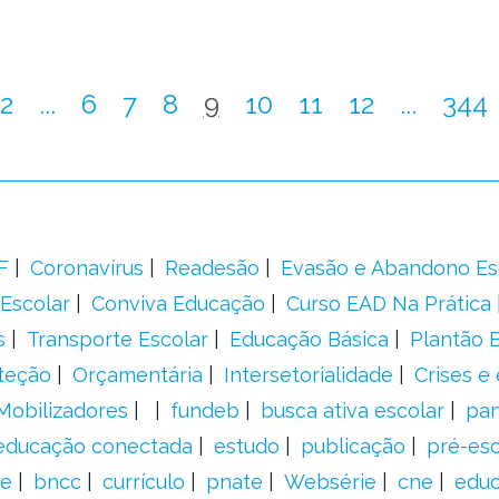
2
...
6
7
8
9
10
11
12
...
344
F
Coronavírus
Readesão
Evasão e Abandono Es
Escolar
Conviva Educação
Curso EAD Na Prática
s
Transporte Escolar
Educação Básica
Plantão B
teção
Orçamentária
Intersetorialidade
Crises e
Mobilizadores
fundeb
busca ativa escolar
pa
educação conectada
estudo
publicação
pré-esc
e
bncc
currículo
pnate
Websérie
cne
educ