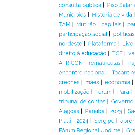
consulta pública
Piso Salari
Municípios
História de vida
TAM
Mutirão
capitais
pa
participação social
política
nordeste
Plataforma
Live
direito à educação
TCE
va
ATRICON
rematrículas
Tra
encontro nacional
Tocantin
creches
mães
economia
mobilização
Fórum
Pará
tribunal de contas
Governo 
Alagoas
Paraíba
2023
Sã
Piauí
2024
Sergipe
apre
Fórum Regional Undime
Gra