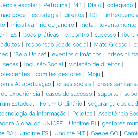
uência escolar
Petrolina
MT
DIa d
colegiado
a não pode
estratégia
direitos
IDH
infrequência
to
iniciativa
rio de janeiro
meta
levantamento
ar
ES
boas práticas
encontro
sucesso
Ibura
 adultos
responsabilidade social
Mato Grosso
c
sed
´Selo Unicef
eventos climáticos
crises climá
secas
Inclusão Social
violação de direitos
adolescentes
comitês gestores
Moju
om a Alfabetização
crises sociais
crises sanitária
 de Experiência
casos de sucesso
suporte
supo
rum Estadual
Fórum Ordinário
segurança dos da
tecnologia da informação
Pelotas
Assistência Soc
adora Global do UNICEF
Undime PI
gestores muni
me BA
Undime ES
Undime MT
Gaepe GO
Cami