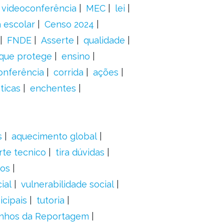
videoconferência
MEC
lei
 escolar
Censo 2024
FNDE
Asserte
qualidade
 que protege
ensino
onferência
corrida
ações
ticas
enchentes
s
aquecimento global
rte tecnico
tira dúvidas
dos
ial
vulnerabilidade social
cipais
tutoria
nhos da Reportagem