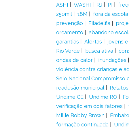
ASHI
WASHI
RJ
PI
freq
250mil
18M
fora da escol
prevenção
Filadélfia
proje
orçamento
abandono escol
garantias
Alertas
jovens e
Rio Verde
busca ativa
con
ondas de calor
inundações
violência contra crianças e 
Selo Nacional Compromisso c
readesão municipal
Relatos
Undime CE
Undime RO
Fó
verificação em dois fatores
Millie Bobby Brown
Embaix
formação continuada
Undi