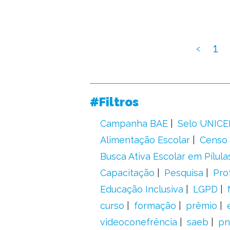
‹
1
#Filtros
Campanha BAE
Selo UNICE
Alimentação Escolar
Censo 
Busca Ativa Escolar em Pílula
Capacitação
Pesquisa
Pro
Educação Inclusiva
LGPD
curso
formação
prêmio
videoconefrência
saeb
pn