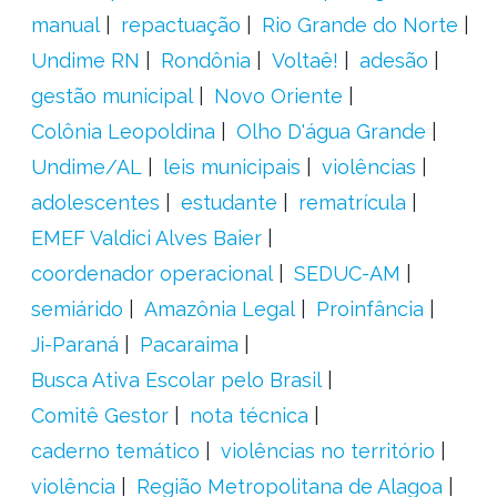
manual
repactuação
Rio Grande do Norte
Undime RN
Rondônia
Voltaê!
adesão
gestão municipal
Novo Oriente
Colônia Leopoldina
Olho D'água Grande
Undime/AL
leis municipais
violências
adolescentes
estudante
rematrícula
EMEF Valdici Alves Baier
coordenador operacional
SEDUC-AM
semiárido
Amazônia Legal
Proinfância
Ji-Paraná
Pacaraima
Busca Ativa Escolar pelo Brasil
Comitê Gestor
nota técnica
caderno temático
violências no território
violência
Região Metropolitana de Alagoa