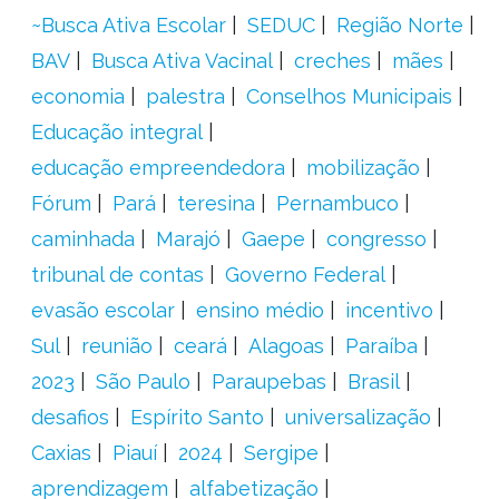
~Busca Ativa Escolar
SEDUC
Região Norte
BAV
Busca Ativa Vacinal
creches
mães
economia
palestra
Conselhos Municipais
Educação integral
educação empreendedora
mobilização
Fórum
Pará
teresina
Pernambuco
caminhada
Marajó
Gaepe
congresso
tribunal de contas
Governo Federal
evasão escolar
ensino médio
incentivo
Sul
reunião
ceará
Alagoas
Paraíba
2023
São Paulo
Paraupebas
Brasil
desafios
Espírito Santo
universalização
Caxias
Piauí
2024
Sergipe
aprendizagem
alfabetização