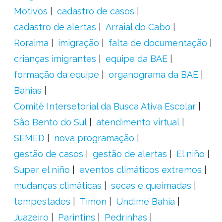
Motivos
cadastro de casos
cadastro de alertas
Arraial do Cabo
Roraima
imigração
falta de documentação
crianças imigrantes
equipe da BAE
formação da equipe
organograma da BAE
Bahias
Comitê Intersetorial da Busca Ativa Escolar
São Bento do Sul
atendimento virtual
SEMED
nova programação
gestão de casos
gestão de alertas
El niño
Super el niño
eventos climáticos extremos
mudanças climáticas
secas e queimadas
tempestades
Timon
Undime Bahia
Juazeiro
Parintins
Pedrinhas