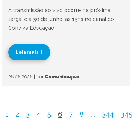
A transmissão ao vivo ocorre na próxima
terça, dia 30 de junho, às 15hs no canal do
Conviva Educação
Leia mais
26.06.2026
|
Por
Comunicação
1
2
3
4
5
6
7
8
...
344
34