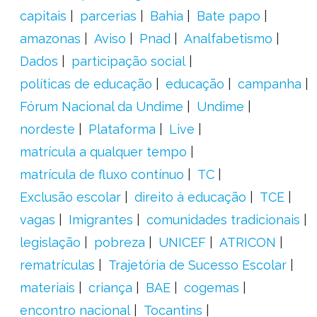
capitais
parcerias
Bahia
Bate papo
amazonas
Aviso
Pnad
Analfabetismo
Dados
participação social
políticas de educação
educação
campanha
Fórum Nacional da Undime
Undime
nordeste
Plataforma
Live
matrícula a qualquer tempo
matrícula de fluxo contínuo
TC
Exclusão escolar
direito à educação
TCE
vagas
Imigrantes
comunidades tradicionais
legislação
pobreza
UNICEF
ATRICON
rematrículas
Trajetória de Sucesso Escolar
materiais
criança
BAE
cogemas
encontro nacional
Tocantins