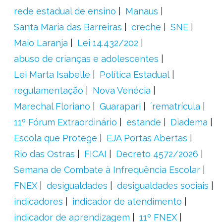
rede estadual de ensino
Manaus
Santa Maria das Barreiras
creche
SNE
Maio Laranja
Lei 14.432/202
abuso de crianças e adolescentes
Lei Marta Isabelle
Política Estadual
regulamentação
Nova Venécia
Marechal Floriano
Guarapari
´rematrícula
11º Fórum Extraordinário
estande
Diadema
Escola que Protege
EJA Portas Abertas
Rio das Ostras
FICAI
Decreto 4572/2026
Semana de Combate à Infrequência Escolar
FNEX
desigualdades
desigualdades sociais
indicadores
indicador de atendimento
indicador de aprendizagem
11º FNEX