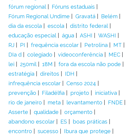
fórum regional
Fóruns estaduais
Fórum Regional Undime
Gravatá
Belém
dia da escola
escola
distrito federal
educação especial
água
ASHI
WASHI
RJ
PI
frequência escolar
Petrolina
MT
DIa d
colegiado
videoconferência
MEC
lei
250mil
18M
fora da escola não pode
estratégia
direitos
IDH
infrequência escolar
Censo 2024
prevenção
Filadélfia
projeto
iniciativa
rio de janeiro
meta
levantamento
FNDE
Asserte
qualidade
orçamento
abandono escolar
ES
boas práticas
encontro
sucesso
Ibura que protege