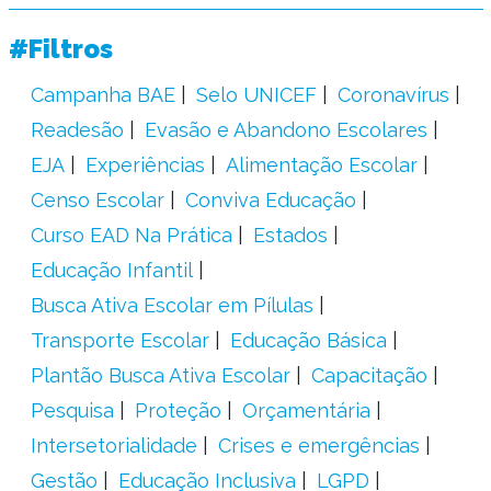
#Filtros
Campanha BAE
Selo UNICEF
Coronavírus
Readesão
Evasão e Abandono Escolares
EJA
Experiências
Alimentação Escolar
Censo Escolar
Conviva Educação
Curso EAD Na Prática
Estados
Educação Infantil
Busca Ativa Escolar em Pílulas
Transporte Escolar
Educação Básica
Plantão Busca Ativa Escolar
Capacitação
Pesquisa
Proteção
Orçamentária
Intersetorialidade
Crises e emergências
Gestão
Educação Inclusiva
LGPD