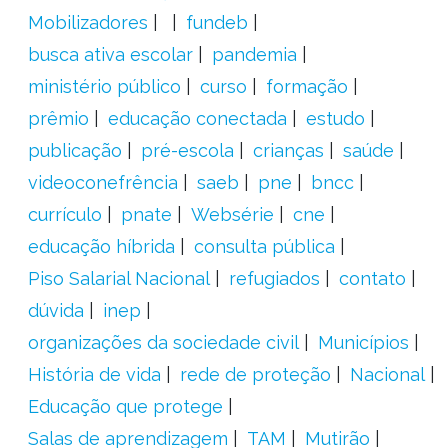
Mobilizadores
fundeb
busca ativa escolar
pandemia
ministério público
curso
formação
prêmio
educação conectada
estudo
publicação
pré-escola
crianças
saúde
videoconefrência
saeb
pne
bncc
currículo
pnate
Websérie
cne
educação híbrida
consulta pública
Piso Salarial Nacional
refugiados
contato
dúvida
inep
organizações da sociedade civil
Municípios
História de vida
rede de proteção
Nacional
Educação que protege
Salas de aprendizagem
TAM
Mutirão