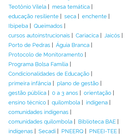
Teotônio Vilela
mesa temática
educação resiliente
seca
enchente
Ibipeba
Queimados
cursos autoinstrucionais
Cariacica
Jaicós
Porto de Pedras
Águia Branca
Protocolo de Monitoramento
Programa Bolsa Família
Condicionalidades de Educação
primeira infância
plano de gestão
gestão pública
0 a 3 anos
orientação
ensino técnico
quilombola
indígena
comunidades indígenas
comunidades quilombola
Biblioteca BAE
indígenas
Secadi
PNEERQ
PNEEI-TEE