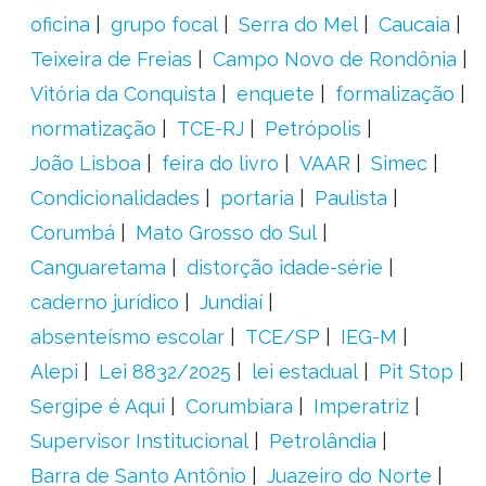
oficina
grupo focal
Serra do Mel
Caucaia
Teixeira de Freias
Campo Novo de Rondônia
Vitória da Conquista
enquete
formalização
normatização
TCE-RJ
Petrópolis
João Lisboa
feira do livro
VAAR
Simec
Condicionalidades
portaria
Paulista
Corumbá
Mato Grosso do Sul
Canguaretama
distorção idade-série
caderno jurídico
Jundiaí
absenteísmo escolar
TCE/SP
IEG-M
Alepi
Lei 8832/2025
lei estadual
Pit Stop
Sergipe é Aqui
Corumbiara
Imperatriz
Supervisor Institucional
Petrolândia
Barra de Santo Antônio
Juazeiro do Norte