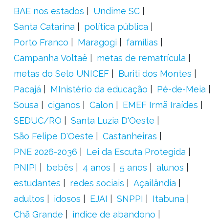
BAE nos estados
Undime SC
Santa Catarina
política pública
Porto Franco
Maragogi
famílias
Campanha Voltaê
metas de rematrícula
metas do Selo UNICEF
Buriti dos Montes
Pacajá
MInistério da educação
Pé-de-Meia
Sousa
ciganos
Calon
EMEF Irmã Iraídes
SEDUC/RO
Santa Luzia D'Oeste
São Felipe D'Oeste
Castanheiras
PNE 2026-2036
Lei da Escuta Protegida
PNIPI
bebês
4 anos
5 anos
alunos
estudantes
redes sociais
Açailândia
adultos
idosos
EJAI
SNPPI
Itabuna
Chã Grande
índice de abandono