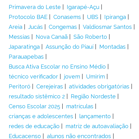
Primavera do Leste
Igarapé-Açu
Protocolo BAE
Conasems
UBS
Ipiranga
Areia
Jucás
Congemas
Valdiosmar Santos
Messias
Nova Canaã
São Roberto
Japaratinga
Assunção do Piauí
Montadas
Parauapebas
Busca Ativa Escolar no Ensino Médio
técnico verificador
jovem
Umirim
Peritoró
Cerejeiras
atividades obrigatórias
resultado sistêmico 2
Região Nordeste
Censo Escolar 2025
matrículas
crianças e adolescentes
lançamento
redes de educação
matriz de autoavaliação
Educacenso
alunos não encontrados