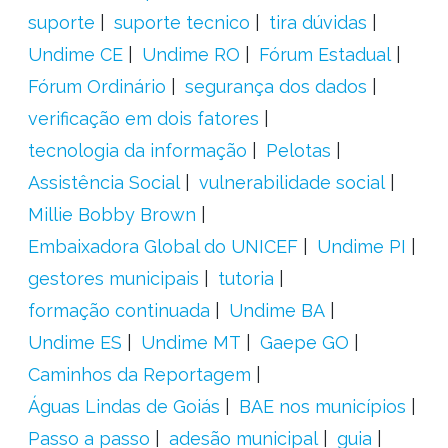
suporte
suporte tecnico
tira dúvidas
Undime CE
Undime RO
Fórum Estadual
Fórum Ordinário
segurança dos dados
verificação em dois fatores
tecnologia da informação
Pelotas
Assistência Social
vulnerabilidade social
Millie Bobby Brown
Embaixadora Global do UNICEF
Undime PI
gestores municipais
tutoria
formação continuada
Undime BA
Undime ES
Undime MT
Gaepe GO
Caminhos da Reportagem
Águas Lindas de Goiás
BAE nos municípios
Passo a passo
adesão municipal
guia