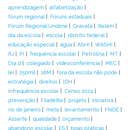
aprendizagem
alfabetização
fórum regional
Fóruns estaduais
Fórum Regional Undime
Gravatá
Belém
dia da escola
escola
distrito federal
educação especial
água
ASHI
WASHI
RJ
PI
frequência escolar
Petrolina
MT
DIa d
colegiado
videoconferência
MEC
lei
250mil
18M
fora da escola não pode
estratégia
direitos
IDH
infrequência escolar
Censo 2024
prevenção
Filadélfia
projeto
iniciativa
rio de janeiro
meta
levantamento
FNDE
Asserte
qualidade
orçamento
abandono escolar
ES
boas práticas