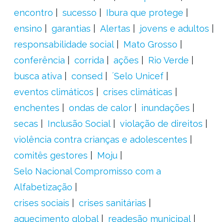
encontro
sucesso
Ibura que protege
ensino
garantias
Alertas
jovens e adultos
responsabilidade social
Mato Grosso
conferência
corrida
ações
Rio Verde
busca ativa
consed
´Selo Unicef
eventos climáticos
crises climáticas
enchentes
ondas de calor
inundações
secas
Inclusão Social
violação de direitos
violência contra crianças e adolescentes
comitês gestores
Moju
Selo Nacional Compromisso com a
Alfabetização
crises sociais
crises sanitárias
aquecimento global
readesão municipal