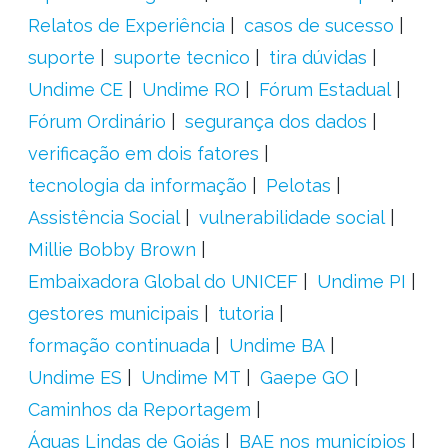
Relatos de Experiência
casos de sucesso
suporte
suporte tecnico
tira dúvidas
Undime CE
Undime RO
Fórum Estadual
Fórum Ordinário
segurança dos dados
verificação em dois fatores
tecnologia da informação
Pelotas
Assistência Social
vulnerabilidade social
Millie Bobby Brown
Embaixadora Global do UNICEF
Undime PI
gestores municipais
tutoria
formação continuada
Undime BA
Undime ES
Undime MT
Gaepe GO
Caminhos da Reportagem
Águas Lindas de Goiás
BAE nos municípios