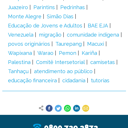
Juazeiro
Parintins
Pedrinhas
Monte Alegre
Simão Dias
Educação de Jovens e Adultos
BAE EJA
Venezuela
migração
comunidade indígena
povos originários
Taurepang
Macuxi
Wapixana
Warao
Pemon
Kariña
Palestina
Comitê Intersetorial
camisetas
Tanhaçu
atendimento ao público
educação financeira
cidadania
tutorias
0800 729 2872