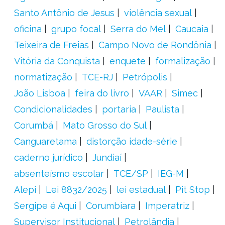
Santo Antônio de Jesus
violência sexual
oficina
grupo focal
Serra do Mel
Caucaia
Teixeira de Freias
Campo Novo de Rondônia
Vitória da Conquista
enquete
formalização
normatização
TCE-RJ
Petrópolis
João Lisboa
feira do livro
VAAR
Simec
Condicionalidades
portaria
Paulista
Corumbá
Mato Grosso do Sul
Canguaretama
distorção idade-série
caderno jurídico
Jundiaí
absenteísmo escolar
TCE/SP
IEG-M
Alepi
Lei 8832/2025
lei estadual
Pit Stop
Sergipe é Aqui
Corumbiara
Imperatriz
Supervisor Institucional
Petrolândia