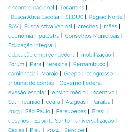
encontro nacional
Tocantins
~Busca Ativa Escolar
SEDUC
Região Norte
BAV
Busca Ativa Vacinal
creches
mães
economia
palestra
Conselhos Municipais
Educação integral
educação empreendedora
mobilização
Fórum
Pará
teresina
Pernambuco
caminhada
Marajó
Gaepe
congresso
tribunal de contas
Governo Federal
evasão escolar
ensino médio
incentivo
Sul
reunião
ceará
Alagoas
Paraíba
2023
São Paulo
Paraupebas
Brasil
desafios
Espírito Santo
universalização
Caxias
Piauí
2024
Sergipe