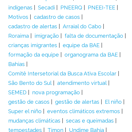
indígenas
Secadi
PNEERQ
PNEEI-TEE
Motivos
cadastro de casos
cadastro de alertas
Arraial do Cabo
Roraima
imigração
falta de documentação
crianças imigrantes
equipe da BAE
formação da equipe
organograma da BAE
Bahias
Comitê Intersetorial da Busca Ativa Escolar
São Bento do Sul
atendimento virtual
SEMED
nova programação
gestão de casos
gestão de alertas
El niño
Super el niño
eventos climáticos extremos
mudanças climáticas
secas e queimadas
tempestades
Timon
Undime Bahia