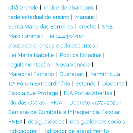
Chã Grande
índice de abandono
rede estadual de ensino
Manaus
Santa Maria das Barreiras
creche
SNE
Maio Laranja
Lei 14.432/202
abuso de crianças e adolescentes
Lei Marta Isabelle
Política Estadual
regulamentação
Nova Venécia
Marechal Floriano
Guarapari
´rematrícula
11º Fórum Extraordinário
estande
Diadema
Escola que Protege
EJA Portas Abertas
Rio das Ostras
FICAI
Decreto 4572/2026
Semana de Combate à Infrequência Escolar
FNEX
desigualdades
desigualdades sociais
indicadores
indicador de atendimento