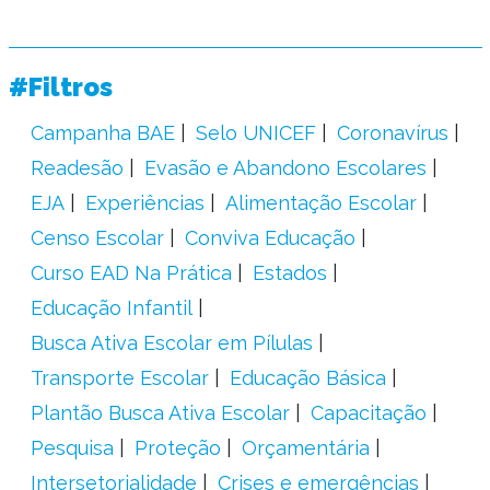
#Filtros
Campanha BAE
Selo UNICEF
Coronavírus
Readesão
Evasão e Abandono Escolares
EJA
Experiências
Alimentação Escolar
Censo Escolar
Conviva Educação
Curso EAD Na Prática
Estados
Educação Infantil
Busca Ativa Escolar em Pílulas
Transporte Escolar
Educação Básica
Plantão Busca Ativa Escolar
Capacitação
Pesquisa
Proteção
Orçamentária
Intersetorialidade
Crises e emergências