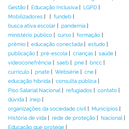
Gestão
Educação Inclusiva
LGPD
Mobilizadores
fundeb
busca ativa escolar
pandemia
ministério público
curso
formação
prêmio
educação conectada
estudo
publicação
pré-escola
crianças
saúde
videoconefrência
saeb
pne
bncc
currículo
pnate
Websérie
cne
educação híbrida
consulta pública
Piso Salarial Nacional
refugiados
contato
dúvida
inep
organizações da sociedade civil
Municípios
História de vida
rede de proteção
Nacional
Educação que protege