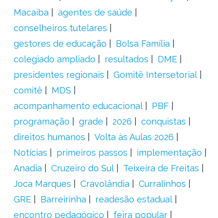
Macaíba
agentes de saúde
conselheiros tutelares
gestores de educação
Bolsa Família
colegiado ampliado
resultados
DME
presidentes regionais
Gomitê Intersetorial
comitê
MDS
acompanhamento educacional
PBF
programação
grade
2026
conquistas
direitos humanos
Volta às Aulas 2026
Notícias
primeiros passos
implementação
Anadia
Cruzeiro do Sul
Teixeira de Freitas
Joca Marques
Cravolândia
Curralinhos
GRE
Barreirinha
readesão estadual
encontro pedagógico
feira popular