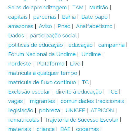
Salas de aprendizagem
TAM
Mutirão
capitais
parcerias
Bahia
Bate papo
amazonas
Aviso
Pnad
Analfabetismo
Dados
participação social
políticas de educação
educação
campanha
Fórum Nacional da Undime
Undime
nordeste
Plataforma
Live
matrícula a qualquer tempo
matrícula de fluxo contínuo
TC
Exclusão escolar
direito à educação
TCE
vagas
Imigrantes
comunidades tradicionais
legislação
pobreza
UNICEF
ATRICON
rematrículas
Trajetória de Sucesso Escolar
materiais
criança
BAE
cogemas