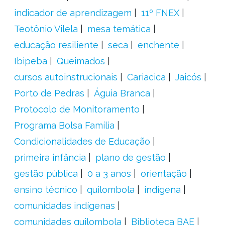
indicador de aprendizagem
11º FNEX
Teotônio Vilela
mesa temática
educação resiliente
seca
enchente
Ibipeba
Queimados
cursos autoinstrucionais
Cariacica
Jaicós
Porto de Pedras
Águia Branca
Protocolo de Monitoramento
Programa Bolsa Família
Condicionalidades de Educação
primeira infância
plano de gestão
gestão pública
0 a 3 anos
orientação
ensino técnico
quilombola
indígena
comunidades indígenas
comunidades quilombola
Biblioteca BAE