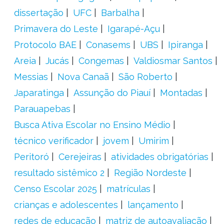
dissertação
UFC
Barbalha
Primavera do Leste
Igarapé-Açu
Protocolo BAE
Conasems
UBS
Ipiranga
Areia
Jucás
Congemas
Valdiosmar Santos
Messias
Nova Canaã
São Roberto
Japaratinga
Assunção do Piauí
Montadas
Parauapebas
Busca Ativa Escolar no Ensino Médio
técnico verificador
jovem
Umirim
Peritoró
Cerejeiras
atividades obrigatórias
resultado sistêmico 2
Região Nordeste
Censo Escolar 2025
matrículas
crianças e adolescentes
lançamento
redes de educação
matriz de autoavaliação