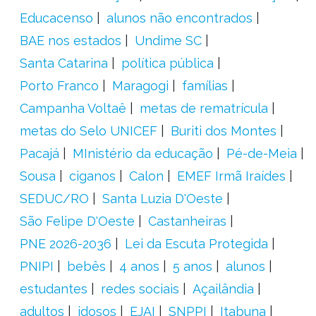
Educacenso
alunos não encontrados
BAE nos estados
Undime SC
Santa Catarina
política pública
Porto Franco
Maragogi
famílias
Campanha Voltaê
metas de rematrícula
metas do Selo UNICEF
Buriti dos Montes
Pacajá
MInistério da educação
Pé-de-Meia
Sousa
ciganos
Calon
EMEF Irmã Iraídes
SEDUC/RO
Santa Luzia D'Oeste
São Felipe D'Oeste
Castanheiras
PNE 2026-2036
Lei da Escuta Protegida
PNIPI
bebês
4 anos
5 anos
alunos
estudantes
redes sociais
Açailândia
adultos
idosos
EJAI
SNPPI
Itabuna