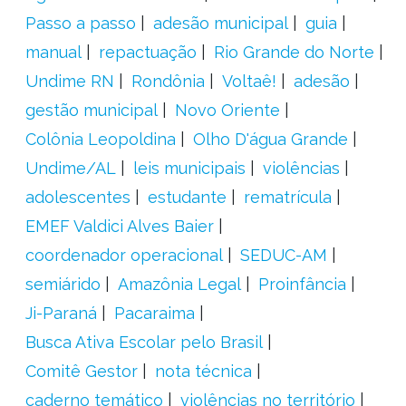
Passo a passo
adesão municipal
guia
manual
repactuação
Rio Grande do Norte
Undime RN
Rondônia
Voltaê!
adesão
gestão municipal
Novo Oriente
Colônia Leopoldina
Olho D'água Grande
Undime/AL
leis municipais
violências
adolescentes
estudante
rematrícula
EMEF Valdici Alves Baier
coordenador operacional
SEDUC-AM
semiárido
Amazônia Legal
Proinfância
Ji-Paraná
Pacaraima
Busca Ativa Escolar pelo Brasil
Comitê Gestor
nota técnica
caderno temático
violências no território