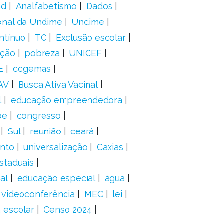
ad
Analfabetismo
Dados
onal da Undime
Undime
ntínuo
TC
Exclusão escolar
ação
pobreza
UNICEF
E
cogemas
AV
Busca Ativa Vacinal
l
educação empreendedora
pe
congresso
Sul
reunião
ceará
anto
universalização
Caxias
staduais
al
educação especial
água
videoconferência
MEC
lei
 escolar
Censo 2024