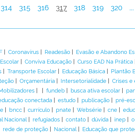
314
315
316
317
318
319
320
...
F
Coronavírus
Readesão
Evasão e Abandono Es
Escolar
Conviva Educação
Curso EAD Na Prática
s
Transporte Escolar
Educação Básica
Plantão B
teção
Orçamentária
Intersetorialidade
Crises e
Mobilizadores
fundeb
busca ativa escolar
pa
educação conectada
estudo
publicação
pré-esc
e
bncc
currículo
pnate
Websérie
cne
educ
al Nacional
refugiados
contato
dúvida
inep
o
rede de proteção
Nacional
Educação que prote