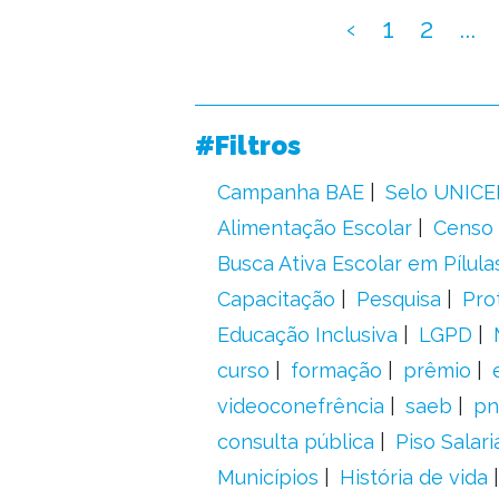
‹
1
2
...
#Filtros
Campanha BAE
Selo UNICE
Alimentação Escolar
Censo 
Busca Ativa Escolar em Pílula
Capacitação
Pesquisa
Pro
Educação Inclusiva
LGPD
curso
formação
prêmio
videoconefrência
saeb
pn
consulta pública
Piso Salari
Municípios
História de vida