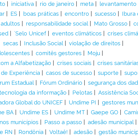
to
iniciativa
rio de janeiro
meta
levantamento
ar
ES
boas práticas
encontro
sucesso
Ibura
 adultos
responsabilidade social
Mato Grosso
c
sed
´Selo Unicef
eventos climáticos
crises climá
secas
Inclusão Social
violação de direitos
adolescentes
comitês gestores
Moju
om a Alfabetização
crises sociais
crises sanitária
 de Experiência
casos de sucesso
suporte
supo
rum Estadual
Fórum Ordinário
segurança dos da
tecnologia da informação
Pelotas
Assistência Soc
adora Global do UNICEF
Undime PI
gestores muni
me BA
Undime ES
Undime MT
Gaepe GO
Cami
nos municípios
Passo a passo
adesão municipal
e RN
Rondônia
Voltaê!
adesão
gestão municip