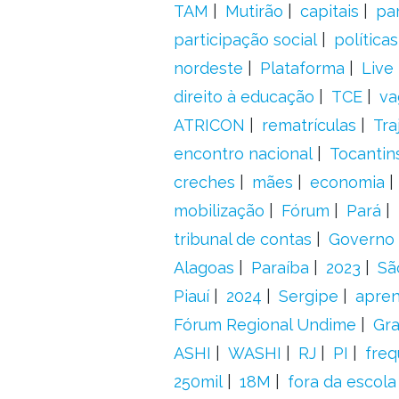
TAM
Mutirão
capitais
pa
participação social
política
nordeste
Plataforma
Live
direito à educação
TCE
va
ATRICON
rematrículas
Tra
encontro nacional
Tocantin
creches
mães
economia
mobilização
Fórum
Pará
tribunal de contas
Governo 
Alagoas
Paraíba
2023
Sã
Piauí
2024
Sergipe
apre
Fórum Regional Undime
Gra
ASHI
WASHI
RJ
PI
freq
250mil
18M
fora da escol