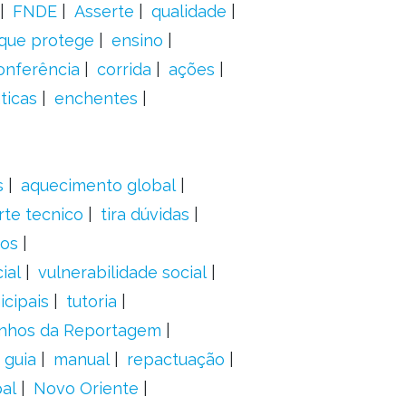
FNDE
Asserte
qualidade
 que protege
ensino
onferência
corrida
ações
ticas
enchentes
s
aquecimento global
rte tecnico
tira dúvidas
dos
ial
vulnerabilidade social
cipais
tutoria
nhos da Reportagem
guia
manual
repactuação
al
Novo Oriente