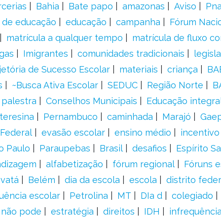
rcerias
Bahia
Bate papo
amazonas
Aviso
Pn
s de educação
educação
campanha
Fórum Naci
matrícula a qualquer tempo
matrícula de fluxo co
gas
Imigrantes
comunidades tradicionais
legisl
jetória de Sucesso Escolar
materiais
criança
BA
s
~Busca Ativa Escolar
SEDUC
Região Norte
B
palestra
Conselhos Municipais
Educação integra
teresina
Pernambuco
caminhada
Marajó
Gae
Federal
evasão escolar
ensino médio
incentivo
o Paulo
Paraupebas
Brasil
desafios
Espírito S
ndizagem
alfabetização
fórum regional
Fóruns e
vatá
Belém
dia da escola
escola
distrito feder
uência escolar
Petrolina
MT
DIa d
colegiado
a não pode
estratégia
direitos
IDH
infrequência