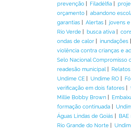
prevenção
Filadélfia
proje
orçamento
abandono escol
garantias
Alertas
jovens e
Rio Verde
busca ativa
con
ondas de calor
inundações
violência contra crianças e 
Selo Nacional Compromisso c
readesão municipal
Relatos
Undime CE
Undime RO
Fó
verificação em dois fatores
Millie Bobby Brown
Embaix
formação continuada
Undi
Águas Lindas de Goiás
BAE 
Rio Grande do Norte
Undim