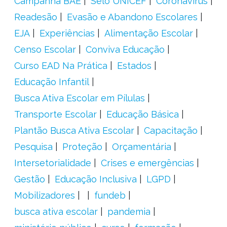
Campanha BAE
Selo UNICEF
Coronavírus
Readesão
Evasão e Abandono Escolares
EJA
Experiências
Alimentação Escolar
Censo Escolar
Conviva Educação
Curso EAD Na Prática
Estados
Educação Infantil
Busca Ativa Escolar em Pílulas
Transporte Escolar
Educação Básica
Plantão Busca Ativa Escolar
Capacitação
Pesquisa
Proteção
Orçamentária
Intersetorialidade
Crises e emergências
Gestão
Educação Inclusiva
LGPD
Mobilizadores
fundeb
busca ativa escolar
pandemia