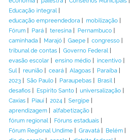
economia
palestra
Conselhos Municipais
Educação integral
educação empreendedora
mobilização
Fórum
Pará
teresina
Pernambuco
caminhada
Marajó
Gaepe
congresso
tribunal de contas
Governo Federal
evasão escolar
ensino médio
incentivo
Sul
reunião
ceará
Alagoas
Paraíba
2023
São Paulo
Paraupebas
Brasil
desafios
Espírito Santo
universalização
Caxias
Piauí
2024
Sergipe
aprendizagem
alfabetização
fórum regional
Fóruns estaduais
Fórum Regional Undime
Gravatá
Belém