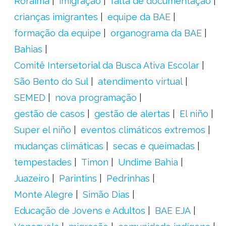
Roraima
imigração
falta de documentação
crianças imigrantes
equipe da BAE
formação da equipe
organograma da BAE
Bahias
Comitê Intersetorial da Busca Ativa Escolar
São Bento do Sul
atendimento virtual
SEMED
nova programação
gestão de casos
gestão de alertas
El niño
Super el niño
eventos climáticos extremos
mudanças climáticas
secas e queimadas
tempestades
Timon
Undime Bahia
Juazeiro
Parintins
Pedrinhas
Monte Alegre
Simão Dias
Educação de Jovens e Adultos
BAE EJA