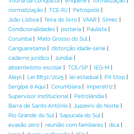
Vitória da Conquista
enquete
formalização
normatização
TCE-RJ
Petrópolis
João Lisboa
feira do livro
VAAR
Simec
Condicionalidades
portaria
Paulista
Corumbá
Mato Grosso do Sul
Canguaretama
distorção idade-série
caderno jurídico
Jundiaí
absenteísmo escolar
TCE/SP
IEG-M
Alepi
Lei 8832/2025
lei estadual
Pit Stop
Sergipe é Aqui
Corumbiara
Imperatriz
Supervisor Institucional
Petrolândia
Barra de Santo Antônio
Juazeiro do Norte
Rio Grande do Sul
Sapucaia do Sul
evasão zero
reunião com familiares
dica