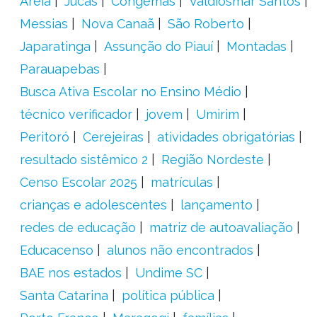
Areia
Jucás
Congemas
Valdiosmar Santos
Messias
Nova Canaã
São Roberto
Japaratinga
Assunção do Piauí
Montadas
Parauapebas
Busca Ativa Escolar no Ensino Médio
técnico verificador
jovem
Umirim
Peritoró
Cerejeiras
atividades obrigatórias
resultado sistêmico 2
Região Nordeste
Censo Escolar 2025
matrículas
crianças e adolescentes
lançamento
redes de educação
matriz de autoavaliação
Educacenso
alunos não encontrados
BAE nos estados
Undime SC
Santa Catarina
política pública