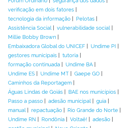
Fórum Ordinário
segurança dos dados
verificação em dois fatores
tecnologia da informação
Pelotas
Assistência Social
vulnerabilidade social
Millie Bobby Brown
Embaixadora Global do UNICEF
Undime PI
gestores municipais
tutoria
formação continuada
Undime BA
Undime ES
Undime MT
Gaepe GO
Caminhos da Reportagem
Águas Lindas de Goiás
BAE nos municípios
Passo a passo
adesão municipal
guia
manual
repactuação
Rio Grande do Norte
Undime RN
Rondônia
Voltaê!
adesão