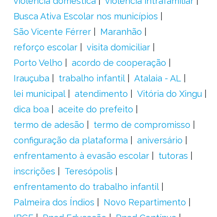
violência doméstica
violência intrafamiliar
Busca Ativa Escolar nos municípios
São Vicente Férrer
Maranhão
reforço escolar
visita domiciliar
Porto Velho
acordo de cooperação
Irauçuba
trabalho infantil
Atalaia - AL
lei municipal
atendimento
Vitória do Xingu
dica boa
aceite do prefeito
termo de adesão
termo de compromisso
configuração da plataforma
aniversário
enfrentamento à evasão escolar
tutoras
inscrições
Teresópolis
enfrentamento do trabalho infantil
Palmeira dos Índios
Novo Repartimento