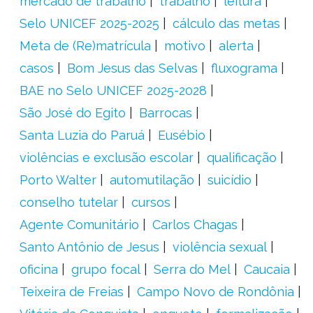
mercado de trabalho
trabalho
leitura
Selo UNICEF 2025-2025
cálculo das metas
Meta de (Re)matrícula
motivo
alerta
casos
Bom Jesus das Selvas
fluxograma
BAE no Selo UNICEF 2025-2028
São José do Egito
Barrocas
Santa Luzia do Paruá
Eusébio
violências e exclusão escolar
qualificação
Porto Walter
automutilação
suicídio
conselho tutelar
cursos
Agente Comunitário
Carlos Chagas
Santo Antônio de Jesus
violência sexual
oficina
grupo focal
Serra do Mel
Caucaia
Teixeira de Freias
Campo Novo de Rondônia