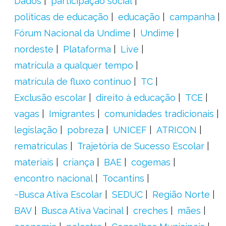
Dados
participação social
políticas de educação
educação
campanha
Fórum Nacional da Undime
Undime
nordeste
Plataforma
Live
matrícula a qualquer tempo
matrícula de fluxo contínuo
TC
Exclusão escolar
direito à educação
TCE
vagas
Imigrantes
comunidades tradicionais
legislação
pobreza
UNICEF
ATRICON
rematrículas
Trajetória de Sucesso Escolar
materiais
criança
BAE
cogemas
encontro nacional
Tocantins
~Busca Ativa Escolar
SEDUC
Região Norte
BAV
Busca Ativa Vacinal
creches
mães