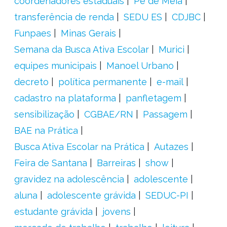
coordenadores estaduais
Pé de Meia
transferência de renda
SEDU ES
CDJBC
Funpaes
Minas Gerais
Semana da Busca Ativa Escolar
Murici
equipes municipais
Manoel Urbano
decreto
política permanente
e-mail
cadastro na plataforma
panfletagem
sensibilização
CGBAE/RN
Passagem
BAE na Prática
Busca Ativa Escolar na Prática
Autazes
Feira de Santana
Barreiras
show
gravidez na adolescência
adolescente
aluna
adolescente grávida
SEDUC-PI
estudante grávida
jovens