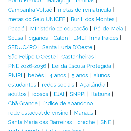
Porto Franco
Maragogi
famílias
Campanha Voltaê
metas de rematrícula
metas do Selo UNICEF
Buriti dos Montes
Pacajá
MInistério da educação
Pé-de-Meia
Sousa
ciganos
Calon
EMEF Irmã Iraídes
SEDUC/RO
Santa Luzia D'Oeste
São Felipe D'Oeste
Castanheiras
PNE 2026-2036
Lei da Escuta Protegida
PNIPI
bebês
4 anos
5 anos
alunos
estudantes
redes sociais
Açailândia
adultos
idosos
EJAI
SNPPI
Itabuna
Chã Grande
índice de abandono
rede estadual de ensino
Manaus
Santa Maria das Barreiras
creche
SNE