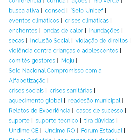
conferência
corrida
ações
Rio Verde
busca ativa
consed
´Selo Unicef
eventos climáticos
crises climáticas
enchentes
ondas de calor
inundações
secas
Inclusão Social
violação de direitos
violência contra crianças e adolescentes
comitês gestores
Moju
Selo Nacional Compromisso com a
Alfabetização
crises sociais
crises sanitárias
aquecimento global
readesão municipal
Relatos de Experiência
casos de sucesso
suporte
suporte tecnico
tira dúvidas
Undime CE
Undime RO
Fórum Estadual