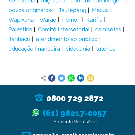
Venezuela
migração
comunidade indígena
povos originários
Taurepang
Macuxi
Wapixana
Warao
Pemon
Kariña
Palestina
Comitê Intersetorial
camisetas
Tanhaçu
atendimento ao público
educação financeira
cidadania
tutorias
0800 729 2872
(61) 98217-0057
Somente WhatsApp