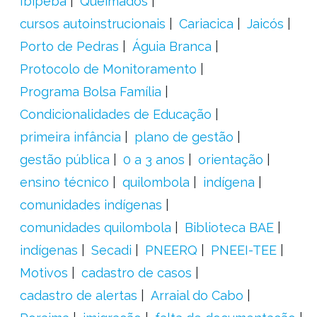
Ibipeba
Queimados
cursos autoinstrucionais
Cariacica
Jaicós
Porto de Pedras
Águia Branca
Protocolo de Monitoramento
Programa Bolsa Família
Condicionalidades de Educação
primeira infância
plano de gestão
gestão pública
0 a 3 anos
orientação
ensino técnico
quilombola
indígena
comunidades indígenas
comunidades quilombola
Biblioteca BAE
indígenas
Secadi
PNEERQ
PNEEI-TEE
Motivos
cadastro de casos
cadastro de alertas
Arraial do Cabo