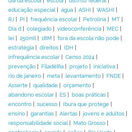
dia da escola
escola
distrito federal
educação especial
água
ASHI
WASHI
RJ
PI
frequência escolar
Petrolina
MT
DIa d
colegiado
videoconferência
MEC
lei
250mil
18M
fora da escola não pode
estratégia
direitos
IDH
infrequência escolar
Censo 2024
prevenção
Filadélfia
projeto
iniciativa
rio de janeiro
meta
levantamento
FNDE
Asserte
qualidade
orçamento
abandono escolar
ES
boas práticas
encontro
sucesso
Ibura que protege
ensino
garantias
Alertas
jovens e adultos
responsabilidade social
Mato Grosso