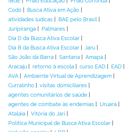
IBGE
Pnad Educação
Pnad Contínua
Codó
Busca Ativa em Ação
atividades lúdicas
BAE pelo Brasil
Juripiranga
Palmares
Dia D da Busca Ativa Escolar
Dia B da Busca Ativa Escolar
Jaru
São João da Barra
Santana
Amapá
Aracaju
retorno à escola
curso EAD
EAD
AVA
Ambiente Virtual de Aprendizagem
Curralinho
visitas domiciliares
agentes comunitários de saúde
agentes de combate às endemias
Uruará
Atalaia
Vitória do Jari
Política Municipal de Busca Ativa Escolar