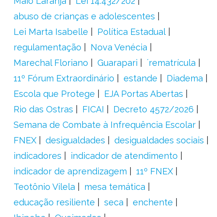
Maio Laranja
Lei 14.432/202
abuso de crianças e adolescentes
Lei Marta Isabelle
Política Estadual
regulamentação
Nova Venécia
Marechal Floriano
Guarapari
´rematrícula
11º Fórum Extraordinário
estande
Diadema
Escola que Protege
EJA Portas Abertas
Rio das Ostras
FICAI
Decreto 4572/2026
Semana de Combate à Infrequência Escolar
FNEX
desigualdades
desigualdades sociais
indicadores
indicador de atendimento
indicador de aprendizagem
11º FNEX
Teotônio Vilela
mesa temática
educação resiliente
seca
enchente