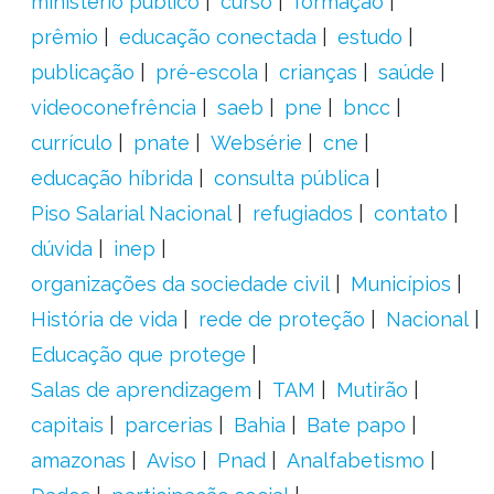
ministério público
curso
formação
prêmio
educação conectada
estudo
publicação
pré-escola
crianças
saúde
videoconefrência
saeb
pne
bncc
currículo
pnate
Websérie
cne
educação híbrida
consulta pública
Piso Salarial Nacional
refugiados
contato
dúvida
inep
organizações da sociedade civil
Municípios
História de vida
rede de proteção
Nacional
Educação que protege
Salas de aprendizagem
TAM
Mutirão
capitais
parcerias
Bahia
Bate papo
amazonas
Aviso
Pnad
Analfabetismo