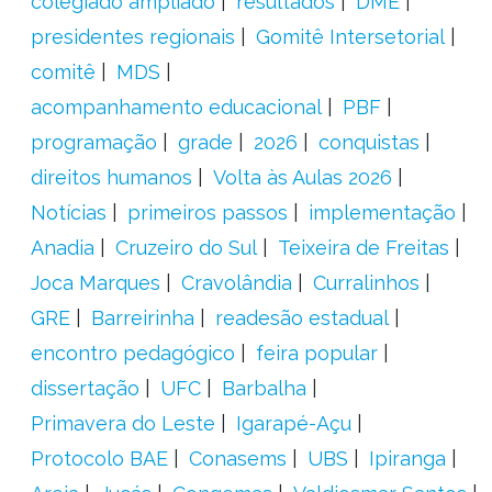
colegiado ampliado
resultados
DME
presidentes regionais
Gomitê Intersetorial
comitê
MDS
acompanhamento educacional
PBF
programação
grade
2026
conquistas
direitos humanos
Volta às Aulas 2026
Notícias
primeiros passos
implementação
Anadia
Cruzeiro do Sul
Teixeira de Freitas
Joca Marques
Cravolândia
Curralinhos
GRE
Barreirinha
readesão estadual
encontro pedagógico
feira popular
dissertação
UFC
Barbalha
Primavera do Leste
Igarapé-Açu
Protocolo BAE
Conasems
UBS
Ipiranga