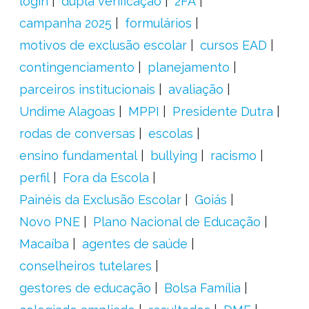
login
dupla verificação
2FA
campanha 2025
formulários
motivos de exclusão escolar
cursos EAD
contingenciamento
planejamento
parceiros institucionais
avaliação
Undime Alagoas
MPPI
Presidente Dutra
rodas de conversas
escolas
ensino fundamental
bullying
racismo
perfil
Fora da Escola
Painéis da Exclusão Escolar
Goiás
Novo PNE
Plano Nacional de Educação
Macaíba
agentes de saúde
conselheiros tutelares
gestores de educação
Bolsa Família