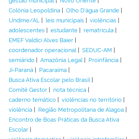
gestão municipal
Novo Oriente
Colônia Leopoldina
Olho D'água Grande
Undime/AL
leis municipais
violências
adolescentes
estudante
rematrícula
EMEF Valdici Alves Baier
coordenador operacional
SEDUC-AM
semiárido
Amazônia Legal
Proinfância
Ji-Paraná
Pacaraima
Busca Ativa Escolar pelo Brasil
Comitê Gestor
nota técnica
caderno temático
violências no território
violência
Região Metropolitana de Alagoa
Encontro de Boas Práticas da Busca Ativa
Escolar