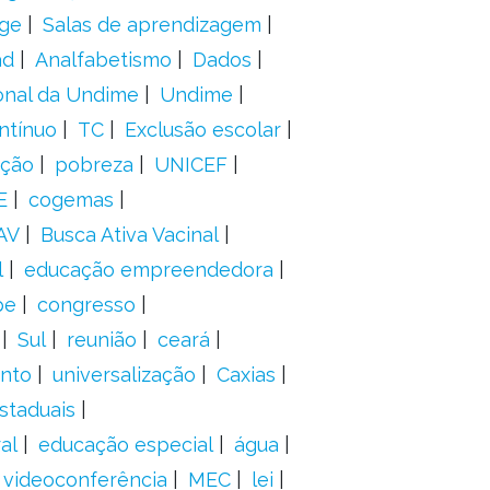
ge
Salas de aprendizagem
ad
Analfabetismo
Dados
onal da Undime
Undime
ntínuo
TC
Exclusão escolar
ação
pobreza
UNICEF
E
cogemas
AV
Busca Ativa Vacinal
l
educação empreendedora
pe
congresso
Sul
reunião
ceará
anto
universalização
Caxias
staduais
al
educação especial
água
videoconferência
MEC
lei