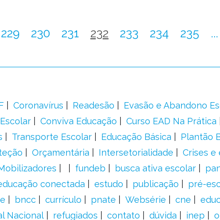
229
230
231
232
233
234
235
...
F
Coronavírus
Readesão
Evasão e Abandono Es
Escolar
Conviva Educação
Curso EAD Na Prática
s
Transporte Escolar
Educação Básica
Plantão B
teção
Orçamentária
Intersetorialidade
Crises e
Mobilizadores
fundeb
busca ativa escolar
pa
educação conectada
estudo
publicação
pré-esc
e
bncc
currículo
pnate
Websérie
cne
educ
al Nacional
refugiados
contato
dúvida
inep
o