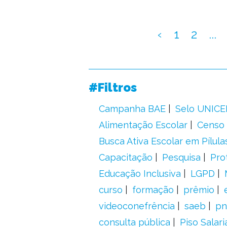
‹
1
2
...
#Filtros
Campanha BAE
Selo UNICE
Alimentação Escolar
Censo 
Busca Ativa Escolar em Pílula
Capacitação
Pesquisa
Pro
Educação Inclusiva
LGPD
curso
formação
prêmio
videoconefrência
saeb
pn
consulta pública
Piso Salari