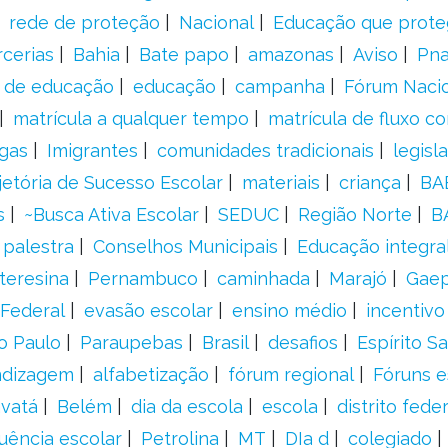
rede de proteção
Nacional
Educação que prote
rcerias
Bahia
Bate papo
amazonas
Aviso
Pn
s de educação
educação
campanha
Fórum Naci
matrícula a qualquer tempo
matrícula de fluxo co
gas
Imigrantes
comunidades tradicionais
legisl
jetória de Sucesso Escolar
materiais
criança
BA
s
~Busca Ativa Escolar
SEDUC
Região Norte
B
palestra
Conselhos Municipais
Educação integra
teresina
Pernambuco
caminhada
Marajó
Gae
Federal
evasão escolar
ensino médio
incentivo
o Paulo
Paraupebas
Brasil
desafios
Espírito S
ndizagem
alfabetização
fórum regional
Fóruns e
vatá
Belém
dia da escola
escola
distrito feder
uência escolar
Petrolina
MT
DIa d
colegiado