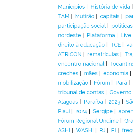
Municípios
História de vida
TAM
Mutirão
capitais
pa
participação social
política
nordeste
Plataforma
Live
direito à educação
TCE
va
ATRICON
rematrículas
Tra
encontro nacional
Tocantin
creches
mães
economia
mobilização
Fórum
Pará
tribunal de contas
Governo 
Alagoas
Paraíba
2023
Sã
Piauí
2024
Sergipe
apre
Fórum Regional Undime
Gra
ASHI
WASHI
RJ
PI
freq