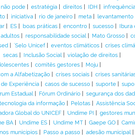
a não pode
estratégia
direitos
IDH
infrequência
to
iniciativa
rio de janeiro
meta
levantamento
ar
ES
boas práticas
encontro
sucesso
Ibura
 adultos
responsabilidade social
Mato Grosso
c
sed
´Selo Unicef
eventos climáticos
crises climá
secas
Inclusão Social
violação de direitos
adolescentes
comitês gestores
Moju
om a Alfabetização
crises sociais
crises sanitária
 de Experiência
casos de sucesso
suporte
supo
rum Estadual
Fórum Ordinário
segurança dos da
tecnologia da informação
Pelotas
Assistência Soc
adora Global do UNICEF
Undime PI
gestores muni
me BA
Undime ES
Undime MT
Gaepe GO
Cami
nos municípios
Passo a passo
adesão municipal