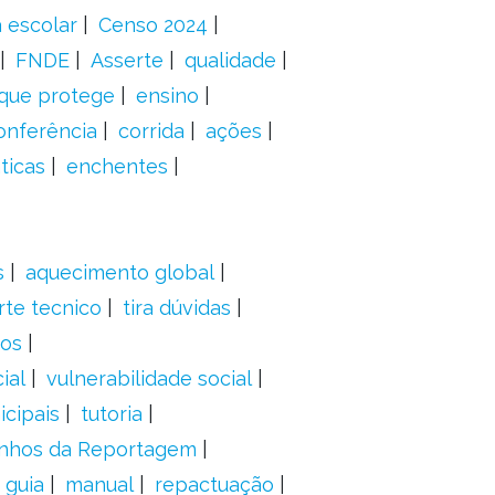
 escolar
Censo 2024
FNDE
Asserte
qualidade
 que protege
ensino
onferência
corrida
ações
ticas
enchentes
s
aquecimento global
rte tecnico
tira dúvidas
dos
ial
vulnerabilidade social
cipais
tutoria
nhos da Reportagem
guia
manual
repactuação