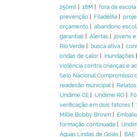
250mil
18M
fora da escol
prevenção
Filadélfia
proje
orçamento
abandono escol
garantias
Alertas
jovens e
Rio Verde
busca ativa
con
ondas de calor
inundações
violência contra crianças e 
Selo Nacional Compromisso c
readesão municipal
Relatos
Undime CE
Undime RO
Fó
verificação em dois fatores
Millie Bobby Brown
Embaix
formação continuada
Undi
Águas Lindas de Goiás
BAE 