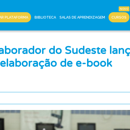
AR PLATAFORMA
BIBLIOTECA
SALAS DE APRENDIZAGEM
CURSOS
aborador do Sudeste la
 elaboração de e-book