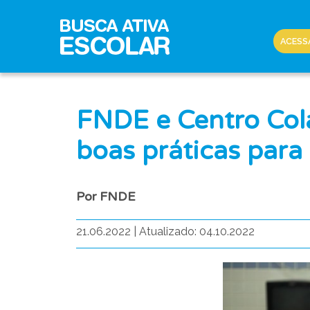
ACESS
FNDE e Centro Col
boas práticas para
Por FNDE
21.06.2022
|
Atualizado: 04.10.2022