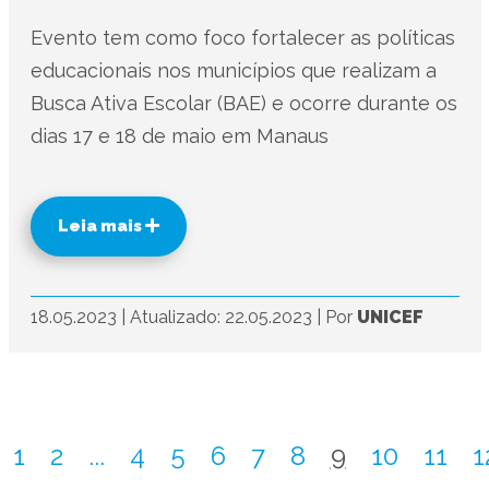
Evento tem como foco fortalecer as políticas
educacionais nos municípios que realizam a
Busca Ativa Escolar (BAE) e ocorre durante os
dias 17 e 18 de maio em Manaus
Leia mais
18.05.2023
|
Atualizado: 22.05.2023
|
Por
UNICEF
1
2
...
4
5
6
7
8
9
10
11
1