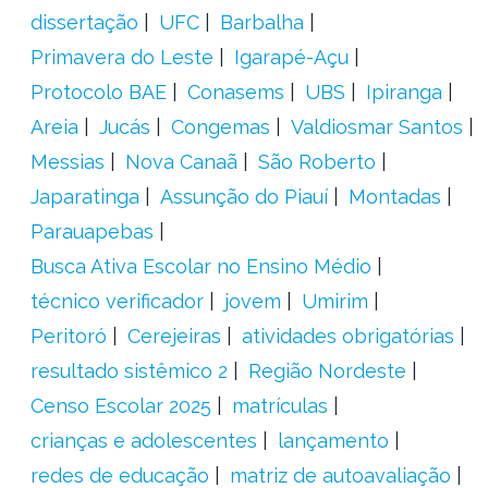
dissertação
UFC
Barbalha
Primavera do Leste
Igarapé-Açu
Protocolo BAE
Conasems
UBS
Ipiranga
Areia
Jucás
Congemas
Valdiosmar Santos
Messias
Nova Canaã
São Roberto
Japaratinga
Assunção do Piauí
Montadas
Parauapebas
Busca Ativa Escolar no Ensino Médio
técnico verificador
jovem
Umirim
Peritoró
Cerejeiras
atividades obrigatórias
resultado sistêmico 2
Região Nordeste
Censo Escolar 2025
matrículas
crianças e adolescentes
lançamento
redes de educação
matriz de autoavaliação