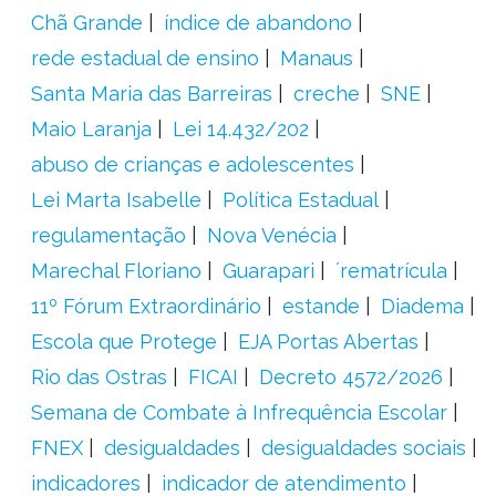
Chã Grande
índice de abandono
rede estadual de ensino
Manaus
Santa Maria das Barreiras
creche
SNE
Maio Laranja
Lei 14.432/202
abuso de crianças e adolescentes
Lei Marta Isabelle
Política Estadual
regulamentação
Nova Venécia
Marechal Floriano
Guarapari
´rematrícula
11º Fórum Extraordinário
estande
Diadema
Escola que Protege
EJA Portas Abertas
Rio das Ostras
FICAI
Decreto 4572/2026
Semana de Combate à Infrequência Escolar
FNEX
desigualdades
desigualdades sociais
indicadores
indicador de atendimento