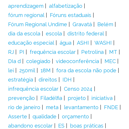
aprendizagem
alfabetização
fórum regional
Fóruns estaduais
Fórum Regional Undime
Gravatá
Belém
dia da escola
escola
distrito federal
educação especial
água
ASHI
WASHI
RJ
PI
frequência escolar
Petrolina
MT
DIa d
colegiado
videoconferência
MEC
lei
250mil
18M
fora da escola não pode
estratégia
direitos
IDH
infrequência escolar
Censo 2024
prevenção
Filadélfia
projeto
iniciativa
rio de janeiro
meta
levantamento
FNDE
Asserte
qualidade
orçamento
abandono escolar
ES
boas práticas