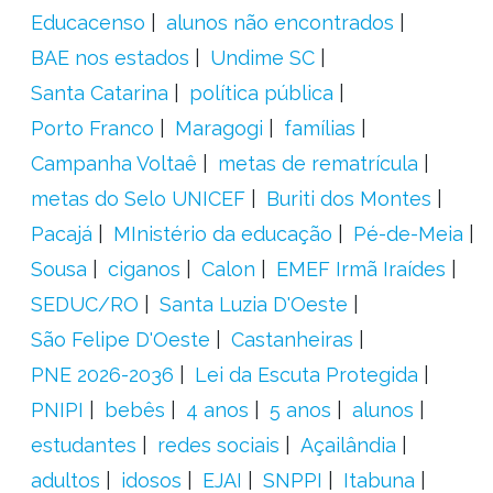
Educacenso
alunos não encontrados
BAE nos estados
Undime SC
Santa Catarina
política pública
Porto Franco
Maragogi
famílias
Campanha Voltaê
metas de rematrícula
metas do Selo UNICEF
Buriti dos Montes
Pacajá
MInistério da educação
Pé-de-Meia
Sousa
ciganos
Calon
EMEF Irmã Iraídes
SEDUC/RO
Santa Luzia D'Oeste
São Felipe D'Oeste
Castanheiras
PNE 2026-2036
Lei da Escuta Protegida
PNIPI
bebês
4 anos
5 anos
alunos
estudantes
redes sociais
Açailândia
adultos
idosos
EJAI
SNPPI
Itabuna