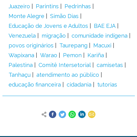
Juazeiro
Parintins
Pedrinhas
Monte Alegre
Simão Dias
Educação de Jovens e Adultos
BAE EJA
Venezuela
migração
comunidade indígena
povos originários
Taurepang
Macuxi
Wapixana
Warao
Pemon
Kariña
Palestina
Comitê Intersetorial
camisetas
Tanhaçu
atendimento ao público
educação financeira
cidadania
tutorias