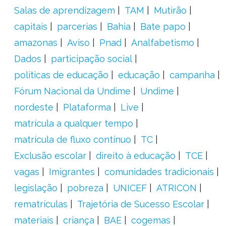
Salas de aprendizagem
TAM
Mutirão
capitais
parcerias
Bahia
Bate papo
amazonas
Aviso
Pnad
Analfabetismo
Dados
participação social
políticas de educação
educação
campanha
Fórum Nacional da Undime
Undime
nordeste
Plataforma
Live
matrícula a qualquer tempo
matrícula de fluxo contínuo
TC
Exclusão escolar
direito à educação
TCE
vagas
Imigrantes
comunidades tradicionais
legislação
pobreza
UNICEF
ATRICON
rematrículas
Trajetória de Sucesso Escolar
materiais
criança
BAE
cogemas