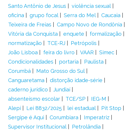
Santo Antônio de Jesus
violência sexual
oficina
grupo focal
Serra do Mel
Caucaia
Teixeira de Freias
Campo Novo de Rondônia
Vitória da Conquista
enquete
formalização
normatização
TCE-RJ
Petrópolis
João Lisboa
feira do livro
VAAR
Simec
Condicionalidades
portaria
Paulista
Corumbá
Mato Grosso do Sul
Canguaretama
distorção idade-série
caderno jurídico
Jundiaí
absenteísmo escolar
TCE/SP
IEG-M
Alepi
Lei 8832/2025
lei estadual
Pit Stop
Sergipe é Aqui
Corumbiara
Imperatriz
Supervisor Institucional
Petrolândia