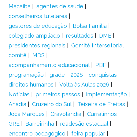
Macaíba
agentes de saúde
conselheiros tutelares
gestores de educação
Bolsa Família
colegiado ampliado
resultados
DME
presidentes regionais
Gomitê Intersetorial
comitê
MDS
acompanhamento educacional
PBF
programação
grade
2026
conquistas
direitos humanos
Volta às Aulas 2026
Notícias
primeiros passos
implementação
Anadia
Cruzeiro do Sul
Teixeira de Freitas
Joca Marques
Cravolândia
Curralinhos
GRE
Barreirinha
readesão estadual
encontro pedagógico
feira popular