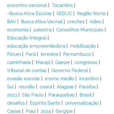
encontro nacional
Tocantins
~Busca Ativa Escolar
SEDUC
Região Norte
BAV
Busca Ativa Vacinal
creches
mães
economia
palestra
Conselhos Municipais
Educação integral
educação empreendedora
mobilização
Fórum
Pará
teresina
Pernambuco
caminhada
Marajó
Gaepe
congresso
tribunal de contas
Governo Federal
evasão escolar
ensino médio
incentivo
Sul
reunião
ceará
Alagoas
Paraíba
2023
São Paulo
Paraupebas
Brasil
desafios
Espírito Santo
universalização
Caxias
Piauí
2024
Sergipe