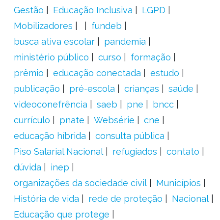
Gestão
Educação Inclusiva
LGPD
Mobilizadores
fundeb
busca ativa escolar
pandemia
ministério público
curso
formação
prêmio
educação conectada
estudo
publicação
pré-escola
crianças
saúde
videoconefrência
saeb
pne
bncc
currículo
pnate
Websérie
cne
educação híbrida
consulta pública
Piso Salarial Nacional
refugiados
contato
dúvida
inep
organizações da sociedade civil
Municípios
História de vida
rede de proteção
Nacional
Educação que protege