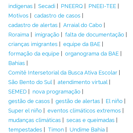
indígenas
Secadi
PNEERQ
PNEEI-TEE
Motivos
cadastro de casos
cadastro de alertas
Arraial do Cabo
Roraima
imigração
falta de documentação
crianças imigrantes
equipe da BAE
formação da equipe
organograma da BAE
Bahias
Comitê Intersetorial da Busca Ativa Escolar
São Bento do Sul
atendimento virtual
SEMED
nova programação
gestão de casos
gestão de alertas
El niño
Super el niño
eventos climáticos extremos
mudanças climáticas
secas e queimadas
tempestades
Timon
Undime Bahia