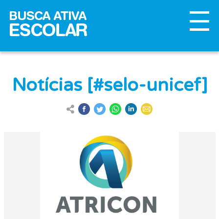
Notícias [#selo-unicef]