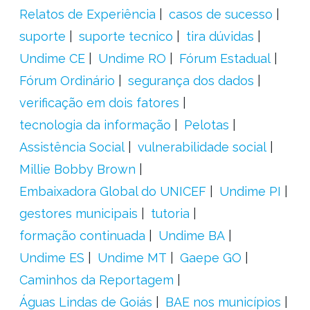
Relatos de Experiência
casos de sucesso
suporte
suporte tecnico
tira dúvidas
Undime CE
Undime RO
Fórum Estadual
Fórum Ordinário
segurança dos dados
verificação em dois fatores
tecnologia da informação
Pelotas
Assistência Social
vulnerabilidade social
Millie Bobby Brown
Embaixadora Global do UNICEF
Undime PI
gestores municipais
tutoria
formação continuada
Undime BA
Undime ES
Undime MT
Gaepe GO
Caminhos da Reportagem
Águas Lindas de Goiás
BAE nos municípios