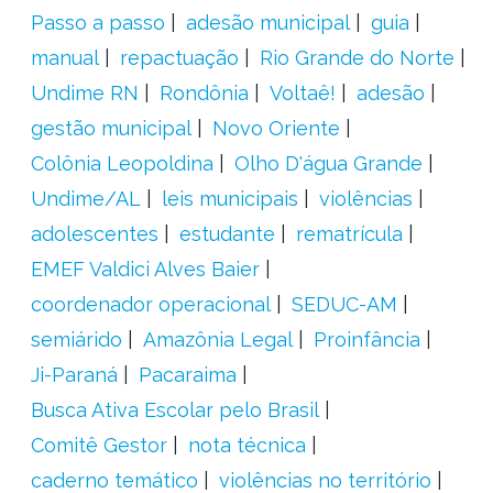
Passo a passo
adesão municipal
guia
manual
repactuação
Rio Grande do Norte
Undime RN
Rondônia
Voltaê!
adesão
gestão municipal
Novo Oriente
Colônia Leopoldina
Olho D'água Grande
Undime/AL
leis municipais
violências
adolescentes
estudante
rematrícula
EMEF Valdici Alves Baier
coordenador operacional
SEDUC-AM
semiárido
Amazônia Legal
Proinfância
Ji-Paraná
Pacaraima
Busca Ativa Escolar pelo Brasil
Comitê Gestor
nota técnica
caderno temático
violências no território