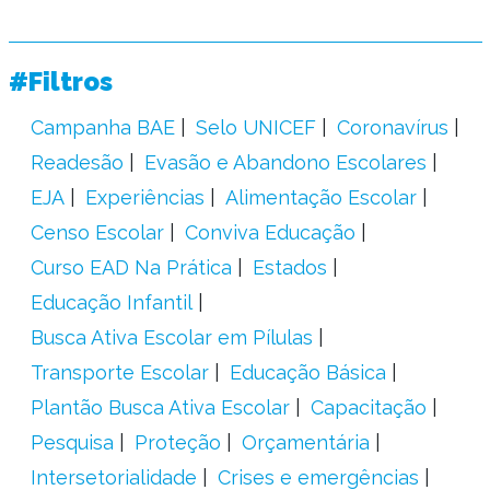
#Filtros
Campanha BAE
Selo UNICEF
Coronavírus
Readesão
Evasão e Abandono Escolares
EJA
Experiências
Alimentação Escolar
Censo Escolar
Conviva Educação
Curso EAD Na Prática
Estados
Educação Infantil
Busca Ativa Escolar em Pílulas
Transporte Escolar
Educação Básica
Plantão Busca Ativa Escolar
Capacitação
Pesquisa
Proteção
Orçamentária
Intersetorialidade
Crises e emergências