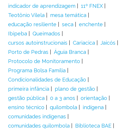
indicador de aprendizagem
11º FNEX
Teotônio Vilela
mesa temática
educação resiliente
seca
enchente
Ibipeba
Queimados
cursos autoinstrucionais
Cariacica
Jaicós
Porto de Pedras
Águia Branca
Protocolo de Monitoramento
Programa Bolsa Família
Condicionalidades de Educação
primeira infância
plano de gestão
gestão pública
0 a 3 anos
orientação
ensino técnico
quilombola
indígena
comunidades indígenas
comunidades quilombola
Biblioteca BAE