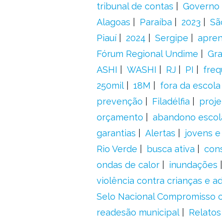
tribunal de contas
Governo 
Alagoas
Paraíba
2023
Sã
Piauí
2024
Sergipe
apre
Fórum Regional Undime
Gra
ASHI
WASHI
RJ
PI
freq
250mil
18M
fora da escol
prevenção
Filadélfia
proje
orçamento
abandono escol
garantias
Alertas
jovens e
Rio Verde
busca ativa
con
ondas de calor
inundações
violência contra crianças e 
Selo Nacional Compromisso c
readesão municipal
Relatos