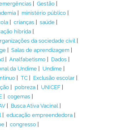
 emergências
Gestão
ndemia
ministério público
ola
crianças
saúde
ação híbrida
rganizações da sociedade civil
ge
Salas de aprendizagem
ad
Analfabetismo
Dados
onal da Undime
Undime
ntínuo
TC
Exclusão escolar
ação
pobreza
UNICEF
E
cogemas
AV
Busca Ativa Vacinal
l
educação empreendedora
pe
congresso