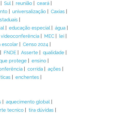
Sul
reunião
ceará
anto
universalização
Caxias
staduais
al
educação especial
água
videoconferência
MEC
lei
 escolar
Censo 2024
FNDE
Asserte
qualidade
 que protege
ensino
onferência
corrida
ações
ticas
enchentes
s
aquecimento global
rte tecnico
tira dúvidas