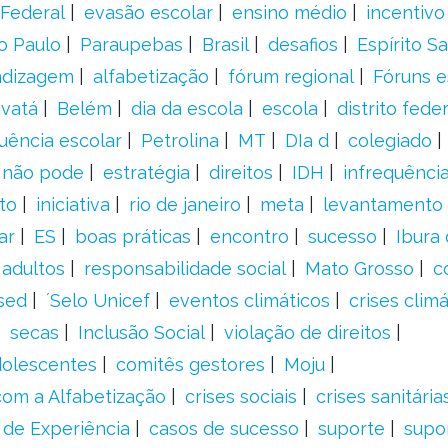
Federal
evasão escolar
ensino médio
incentivo
o Paulo
Paraupebas
Brasil
desafios
Espírito S
ndizagem
alfabetização
fórum regional
Fóruns e
vatá
Belém
dia da escola
escola
distrito feder
uência escolar
Petrolina
MT
DIa d
colegiado
a não pode
estratégia
direitos
IDH
infrequência
to
iniciativa
rio de janeiro
meta
levantamento
ar
ES
boas práticas
encontro
sucesso
Ibura
 adultos
responsabilidade social
Mato Grosso
c
sed
´Selo Unicef
eventos climáticos
crises climá
secas
Inclusão Social
violação de direitos
adolescentes
comitês gestores
Moju
om a Alfabetização
crises sociais
crises sanitária
 de Experiência
casos de sucesso
suporte
supo