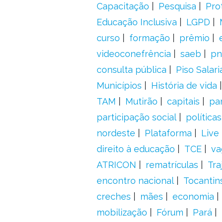
Capacitação
Pesquisa
Pro
Educação Inclusiva
LGPD
curso
formação
prêmio
videoconefrência
saeb
pn
consulta pública
Piso Salari
Municípios
História de vida
TAM
Mutirão
capitais
pa
participação social
política
nordeste
Plataforma
Live
direito à educação
TCE
va
ATRICON
rematrículas
Tra
encontro nacional
Tocantin
creches
mães
economia
mobilização
Fórum
Pará