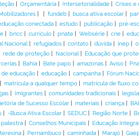
teção
Orçamentária
Intersetorialidade
Crises e
Mobilizadores
fundeb
busca ativa escolar
pa
educação conectada
estudo
publicação
pré-esc
e
bncc
currículo
pnate
Websérie
cne
educ
al Nacional
refugiados
contato
dúvida
inep
o
rede de proteção
Nacional
Educação que prote
rcerias
Bahia
Bate papo
amazonas
Aviso
Pn
s de educação
educação
campanha
Fórum Naci
matrícula a qualquer tempo
matrícula de fluxo co
gas
Imigrantes
comunidades tradicionais
legisl
jetória de Sucesso Escolar
materiais
criança
BA
s
~Busca Ativa Escolar
SEDUC
Região Norte
B
palestra
Conselhos Municipais
Educação integra
teresina
Pernambuco
caminhada
Marajó
Gae