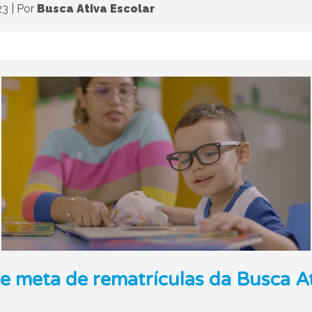
23
|
Por
Busca Ativa Escolar
e meta de rematrículas da Busca At