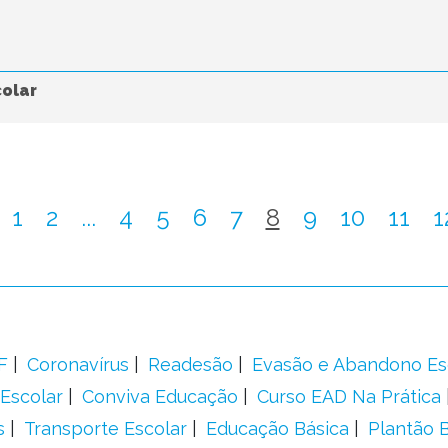
colar
1
2
...
4
5
6
7
8
9
10
11
1
F
Coronavírus
Readesão
Evasão e Abandono Es
Escolar
Conviva Educação
Curso EAD Na Prática
s
Transporte Escolar
Educação Básica
Plantão B