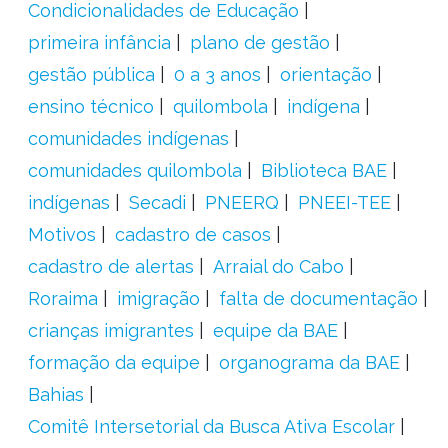
Condicionalidades de Educação
primeira infância
plano de gestão
gestão pública
0 a 3 anos
orientação
ensino técnico
quilombola
indígena
comunidades indígenas
comunidades quilombola
Biblioteca BAE
indígenas
Secadi
PNEERQ
PNEEI-TEE
Motivos
cadastro de casos
cadastro de alertas
Arraial do Cabo
Roraima
imigração
falta de documentação
crianças imigrantes
equipe da BAE
formação da equipe
organograma da BAE
Bahias
Comitê Intersetorial da Busca Ativa Escolar