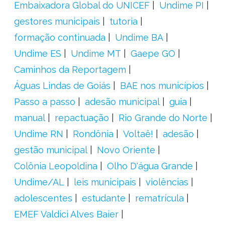
Embaixadora Global do UNICEF
Undime PI
gestores municipais
tutoria
formação continuada
Undime BA
Undime ES
Undime MT
Gaepe GO
Caminhos da Reportagem
Águas Lindas de Goiás
BAE nos municípios
Passo a passo
adesão municipal
guia
manual
repactuação
Rio Grande do Norte
Undime RN
Rondônia
Voltaê!
adesão
gestão municipal
Novo Oriente
Colônia Leopoldina
Olho D'água Grande
Undime/AL
leis municipais
violências
adolescentes
estudante
rematrícula
EMEF Valdici Alves Baier