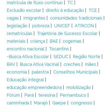
matrícula de fluxo contínuo
TC
Exclusão escolar
direito à educação
TCE
vagas
Imigrantes
comunidades tradicionais
legislação
pobreza
UNICEF
ATRICON
rematrículas
Trajetória de Sucesso Escolar
materiais
criança
BAE
cogemas
encontro nacional
Tocantins
~Busca Ativa Escolar
SEDUC
Região Norte
BAV
Busca Ativa Vacinal
creches
mães
economia
palestra
Conselhos Municipais
Educação integral
educação empreendedora
mobilização
Fórum
Pará
teresina
Pernambuco
caminhada
Marajó
Gaepe
congresso