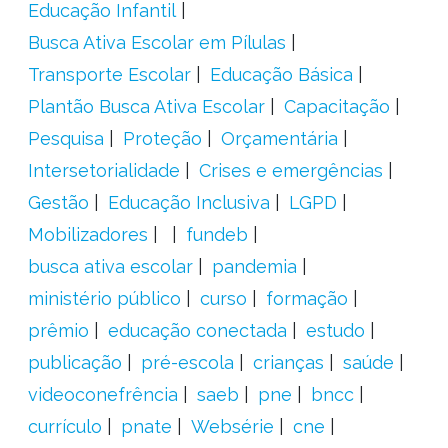
Educação Infantil
Busca Ativa Escolar em Pílulas
Transporte Escolar
Educação Básica
Plantão Busca Ativa Escolar
Capacitação
Pesquisa
Proteção
Orçamentária
Intersetorialidade
Crises e emergências
Gestão
Educação Inclusiva
LGPD
Mobilizadores
fundeb
busca ativa escolar
pandemia
ministério público
curso
formação
prêmio
educação conectada
estudo
publicação
pré-escola
crianças
saúde
videoconefrência
saeb
pne
bncc
currículo
pnate
Websérie
cne