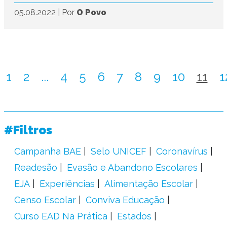
05.08.2022
|
Por
O Povo
1
2
...
4
5
6
7
8
9
10
11
1
#Filtros
Campanha BAE
Selo UNICEF
Coronavírus
Readesão
Evasão e Abandono Escolares
EJA
Experiências
Alimentação Escolar
Censo Escolar
Conviva Educação
Curso EAD Na Prática
Estados