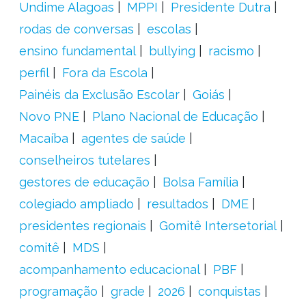
Undime Alagoas
MPPI
Presidente Dutra
rodas de conversas
escolas
ensino fundamental
bullying
racismo
perfil
Fora da Escola
Painéis da Exclusão Escolar
Goiás
Novo PNE
Plano Nacional de Educação
Macaíba
agentes de saúde
conselheiros tutelares
gestores de educação
Bolsa Família
colegiado ampliado
resultados
DME
presidentes regionais
Gomitê Intersetorial
comitê
MDS
acompanhamento educacional
PBF
programação
grade
2026
conquistas