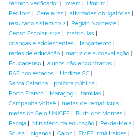
técnico verificador
jovem
Umirim
Peritoró
Cerejeiras
atividades obrigatórias
resultado sistêmico 2
Região Nordeste
Censo Escolar 2025
matrículas
crianças e adolescentes
lançamento
redes de educação
matriz de autoavaliação
Educacenso
alunos não encontrados
BAE nos estados
Undime SC
Santa Catarina
política pública
Porto Franco
Maragogi
famílias
Campanha Voltaê
metas de rematrícula
metas do Selo UNICEF
Buriti dos Montes
Pacajá
MInistério da educação
Pé-de-Meia
Sousa
ciganos
Calon
EMEF Irmã Iraídes