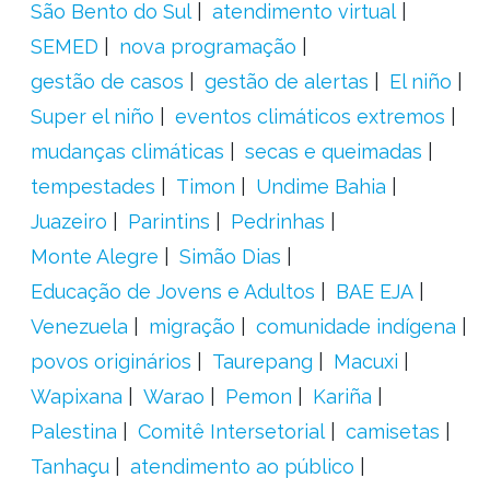
São Bento do Sul
atendimento virtual
SEMED
nova programação
gestão de casos
gestão de alertas
El niño
Super el niño
eventos climáticos extremos
mudanças climáticas
secas e queimadas
tempestades
Timon
Undime Bahia
Juazeiro
Parintins
Pedrinhas
Monte Alegre
Simão Dias
Educação de Jovens e Adultos
BAE EJA
Venezuela
migração
comunidade indígena
povos originários
Taurepang
Macuxi
Wapixana
Warao
Pemon
Kariña
Palestina
Comitê Intersetorial
camisetas
Tanhaçu
atendimento ao público