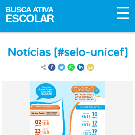
Notícias [#selo-unicef]