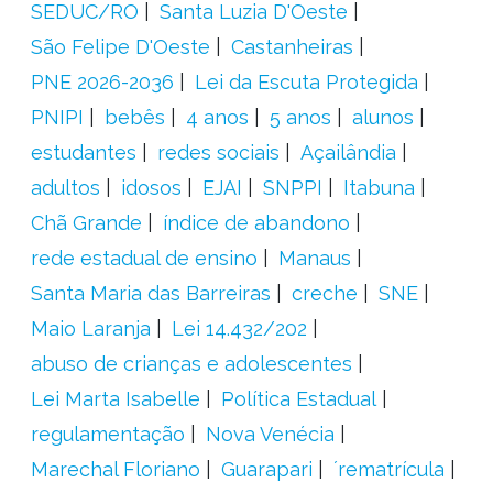
SEDUC/RO
Santa Luzia D'Oeste
São Felipe D'Oeste
Castanheiras
PNE 2026-2036
Lei da Escuta Protegida
PNIPI
bebês
4 anos
5 anos
alunos
estudantes
redes sociais
Açailândia
adultos
idosos
EJAI
SNPPI
Itabuna
Chã Grande
índice de abandono
rede estadual de ensino
Manaus
Santa Maria das Barreiras
creche
SNE
Maio Laranja
Lei 14.432/202
abuso de crianças e adolescentes
Lei Marta Isabelle
Política Estadual
regulamentação
Nova Venécia
Marechal Floriano
Guarapari
´rematrícula