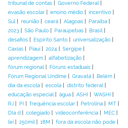
tribunal de contas
Governo Federal
evasão escolar
ensino médio
incentivo
Sul
reunião
ceará
Alagoas
Paraíba
2023
São Paulo
Paraupebas
Brasil
desafios
Espírito Santo
universalização
Caxias
Piauí
2024
Sergipe
aprendizagem
alfabetização
fórum regional
Fóruns estaduais
Fórum Regional Undime
Gravatá
Belém
dia da escola
escola
distrito federal
educação especial
água
ASHI
WASHI
RJ
PI
frequência escolar
Petrolina
MT
DIa d
colegiado
videoconferência
MEC
lei
250mil
18M
fora da escola não pode