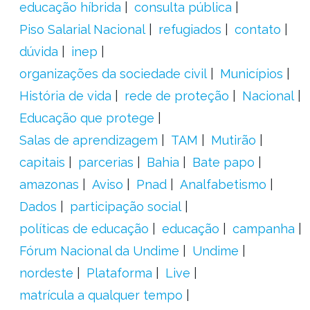
educação híbrida
consulta pública
Piso Salarial Nacional
refugiados
contato
dúvida
inep
organizações da sociedade civil
Municípios
História de vida
rede de proteção
Nacional
Educação que protege
Salas de aprendizagem
TAM
Mutirão
capitais
parcerias
Bahia
Bate papo
amazonas
Aviso
Pnad
Analfabetismo
Dados
participação social
políticas de educação
educação
campanha
Fórum Nacional da Undime
Undime
nordeste
Plataforma
Live
matrícula a qualquer tempo