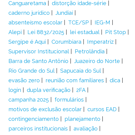
Canguaretama
distorção idade-série
caderno jurídico
Jundiaí
absenteísmo escolar
TCE/SP
IEG-M
Alepi
Lei 8832/2025
lei estadual
Pit Stop
Sergipe é Aqui
Corumbiara
Imperatriz
Supervisor Institucional
Petrolândia
Barra de Santo Antônio
Juazeiro do Norte
Rio Grande do Sul
Sapucaia do Sul
evasão zero
reunião com familiares
dica
login
dupla verificação
2FA
campanha 2025
formulários
motivos de exclusão escolar
cursos EAD
contingenciamento
planejamento
parceiros institucionais
avaliação