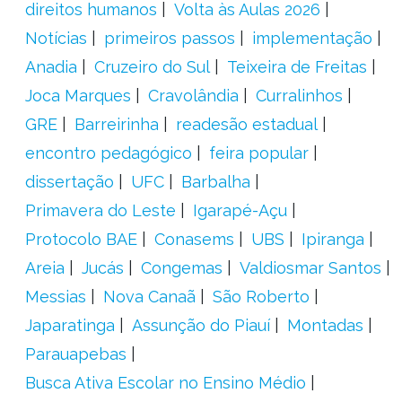
direitos humanos
Volta às Aulas 2026
Notícias
primeiros passos
implementação
Anadia
Cruzeiro do Sul
Teixeira de Freitas
Joca Marques
Cravolândia
Curralinhos
GRE
Barreirinha
readesão estadual
encontro pedagógico
feira popular
dissertação
UFC
Barbalha
Primavera do Leste
Igarapé-Açu
Protocolo BAE
Conasems
UBS
Ipiranga
Areia
Jucás
Congemas
Valdiosmar Santos
Messias
Nova Canaã
São Roberto
Japaratinga
Assunção do Piauí
Montadas
Parauapebas
Busca Ativa Escolar no Ensino Médio