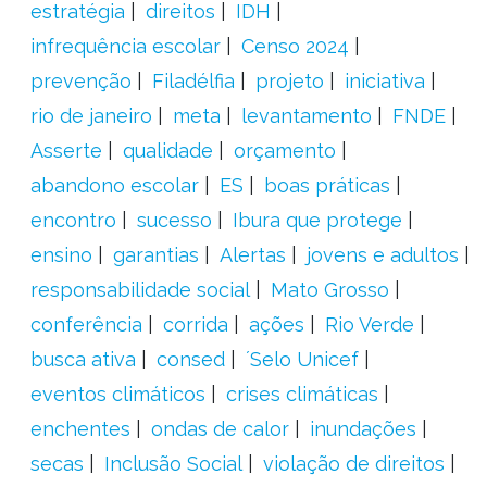
estratégia
direitos
IDH
infrequência escolar
Censo 2024
prevenção
Filadélfia
projeto
iniciativa
rio de janeiro
meta
levantamento
FNDE
Asserte
qualidade
orçamento
abandono escolar
ES
boas práticas
encontro
sucesso
Ibura que protege
ensino
garantias
Alertas
jovens e adultos
responsabilidade social
Mato Grosso
conferência
corrida
ações
Rio Verde
busca ativa
consed
´Selo Unicef
eventos climáticos
crises climáticas
enchentes
ondas de calor
inundações
secas
Inclusão Social
violação de direitos