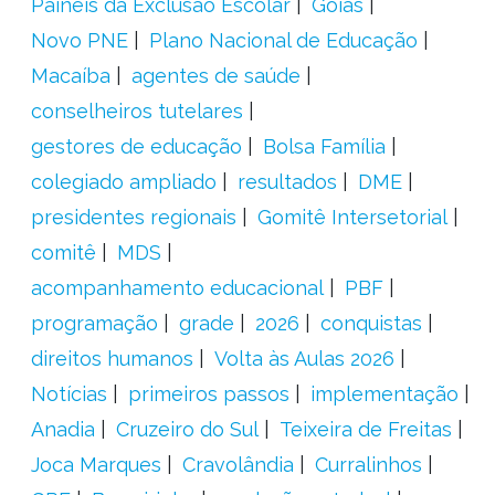
Painéis da Exclusão Escolar
Goiás
Novo PNE
Plano Nacional de Educação
Macaíba
agentes de saúde
conselheiros tutelares
gestores de educação
Bolsa Família
colegiado ampliado
resultados
DME
presidentes regionais
Gomitê Intersetorial
comitê
MDS
acompanhamento educacional
PBF
programação
grade
2026
conquistas
direitos humanos
Volta às Aulas 2026
Notícias
primeiros passos
implementação
Anadia
Cruzeiro do Sul
Teixeira de Freitas
Joca Marques
Cravolândia
Curralinhos