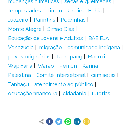
mudanças climáticas
secas e queimadas
tempestades
Timon
Undime Bahia
Juazeiro
Parintins
Pedrinhas
Monte Alegre
Simão Dias
Educação de Jovens e Adultos
BAE EJA
Venezuela
migração
comunidade indígena
povos originários
Taurepang
Macuxi
Wapixana
Warao
Pemon
Kariña
Palestina
Comitê Intersetorial
camisetas
Tanhaçu
atendimento ao público
educação financeira
cidadania
tutorias