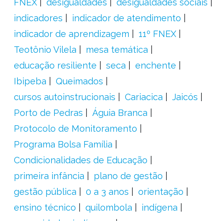
FNEX
desigualdades
desigualdades sociais
indicadores
indicador de atendimento
indicador de aprendizagem
11º FNEX
Teotônio Vilela
mesa temática
educação resiliente
seca
enchente
Ibipeba
Queimados
cursos autoinstrucionais
Cariacica
Jaicós
Porto de Pedras
Águia Branca
Protocolo de Monitoramento
Programa Bolsa Família
Condicionalidades de Educação
primeira infância
plano de gestão
gestão pública
0 a 3 anos
orientação
ensino técnico
quilombola
indígena