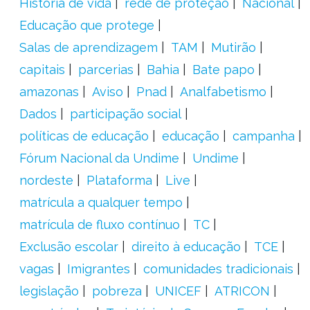
História de vida
rede de proteção
Nacional
Educação que protege
Salas de aprendizagem
TAM
Mutirão
capitais
parcerias
Bahia
Bate papo
amazonas
Aviso
Pnad
Analfabetismo
Dados
participação social
políticas de educação
educação
campanha
Fórum Nacional da Undime
Undime
nordeste
Plataforma
Live
matrícula a qualquer tempo
matrícula de fluxo contínuo
TC
Exclusão escolar
direito à educação
TCE
vagas
Imigrantes
comunidades tradicionais
legislação
pobreza
UNICEF
ATRICON