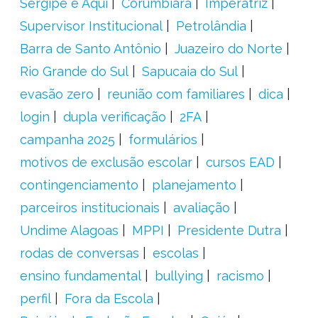
Sergipe é Aqui
Corumbiara
Imperatriz
Supervisor Institucional
Petrolândia
Barra de Santo Antônio
Juazeiro do Norte
Rio Grande do Sul
Sapucaia do Sul
evasão zero
reunião com familiares
dica
login
dupla verificação
2FA
campanha 2025
formulários
motivos de exclusão escolar
cursos EAD
contingenciamento
planejamento
parceiros institucionais
avaliação
Undime Alagoas
MPPI
Presidente Dutra
rodas de conversas
escolas
ensino fundamental
bullying
racismo
perfil
Fora da Escola