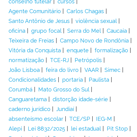
conselho tutelar
cursos
Agente Comunitário
Carlos Chagas
Santo Antônio de Jesus
violência sexual
oficina
grupo focal
Serra do Mel
Caucaia
Teixeira de Freias
Campo Novo de Rondônia
Vitória da Conquista
enquete
formalização
normatização
TCE-RJ
Petrópolis
João Lisboa
feira do livro
VAAR
Simec
Condicionalidades
portaria
Paulista
Corumbá
Mato Grosso do Sul
Canguaretama
distorção idade-série
caderno jurídico
Jundiaí
absenteísmo escolar
TCE/SP
IEG-M
Alepi
Lei 8832/2025
lei estadual
Pit Stop