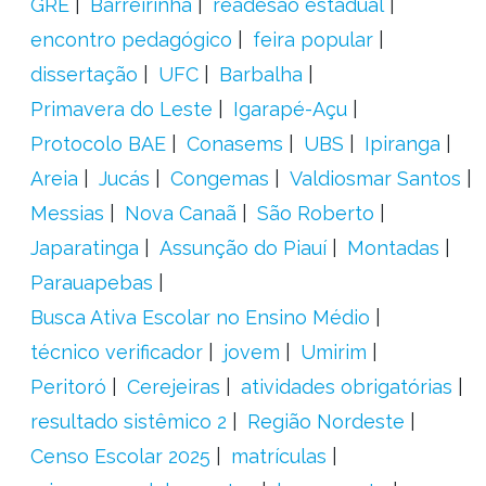
GRE
Barreirinha
readesão estadual
encontro pedagógico
feira popular
dissertação
UFC
Barbalha
Primavera do Leste
Igarapé-Açu
Protocolo BAE
Conasems
UBS
Ipiranga
Areia
Jucás
Congemas
Valdiosmar Santos
Messias
Nova Canaã
São Roberto
Japaratinga
Assunção do Piauí
Montadas
Parauapebas
Busca Ativa Escolar no Ensino Médio
técnico verificador
jovem
Umirim
Peritoró
Cerejeiras
atividades obrigatórias
resultado sistêmico 2
Região Nordeste
Censo Escolar 2025
matrículas