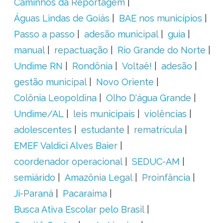
Caminhos da Reportagem
Águas Lindas de Goiás
BAE nos municípios
Passo a passo
adesão municipal
guia
manual
repactuação
Rio Grande do Norte
Undime RN
Rondônia
Voltaê!
adesão
gestão municipal
Novo Oriente
Colônia Leopoldina
Olho D'água Grande
Undime/AL
leis municipais
violências
adolescentes
estudante
rematrícula
EMEF Valdici Alves Baier
coordenador operacional
SEDUC-AM
semiárido
Amazônia Legal
Proinfância
Ji-Paraná
Pacaraima
Busca Ativa Escolar pelo Brasil