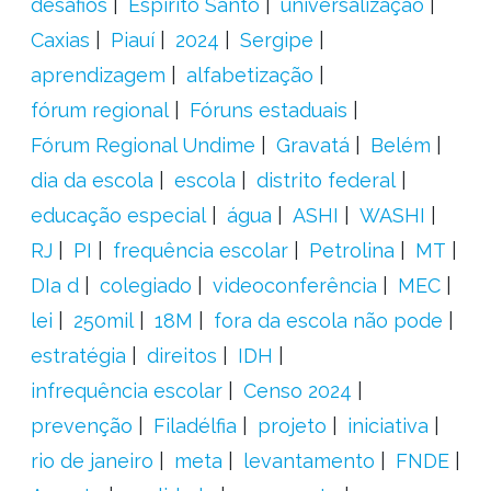
desafios
Espírito Santo
universalização
Caxias
Piauí
2024
Sergipe
aprendizagem
alfabetização
fórum regional
Fóruns estaduais
Fórum Regional Undime
Gravatá
Belém
dia da escola
escola
distrito federal
educação especial
água
ASHI
WASHI
RJ
PI
frequência escolar
Petrolina
MT
DIa d
colegiado
videoconferência
MEC
lei
250mil
18M
fora da escola não pode
estratégia
direitos
IDH
infrequência escolar
Censo 2024
prevenção
Filadélfia
projeto
iniciativa
rio de janeiro
meta
levantamento
FNDE