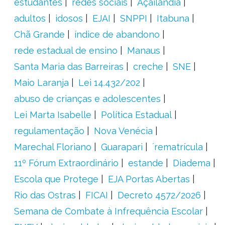
estudantes
redes sociais
Açailândia
adultos
idosos
EJAI
SNPPI
Itabuna
Chã Grande
índice de abandono
rede estadual de ensino
Manaus
Santa Maria das Barreiras
creche
SNE
Maio Laranja
Lei 14.432/202
abuso de crianças e adolescentes
Lei Marta Isabelle
Política Estadual
regulamentação
Nova Venécia
Marechal Floriano
Guarapari
´rematrícula
11º Fórum Extraordinário
estande
Diadema
Escola que Protege
EJA Portas Abertas
Rio das Ostras
FICAI
Decreto 4572/2026
Semana de Combate à Infrequência Escolar