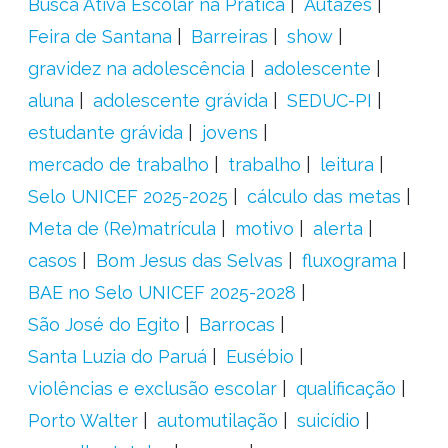
Busca Ativa Escolar na Prática
Autazes
Feira de Santana
Barreiras
show
gravidez na adolescência
adolescente
aluna
adolescente grávida
SEDUC-PI
estudante grávida
jovens
mercado de trabalho
trabalho
leitura
Selo UNICEF 2025-2025
cálculo das metas
Meta de (Re)matrícula
motivo
alerta
casos
Bom Jesus das Selvas
fluxograma
BAE no Selo UNICEF 2025-2028
São José do Egito
Barrocas
Santa Luzia do Paruá
Eusébio
violências e exclusão escolar
qualificação
Porto Walter
automutilação
suicídio