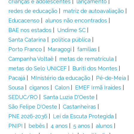
crianças e adolescentes
lançamento
redes de educação
matriz de autoavaliação
Educacenso
alunos não encontrados
BAE nos estados
Undime SC
Santa Catarina
política pública
Porto Franco
Maragogi
famílias
Campanha Voltaê
metas de rematrícula
metas do Selo UNICEF
Buriti dos Montes
Pacajá
MInistério da educação
Pé-de-Meia
Sousa
ciganos
Calon
EMEF Irmã Iraídes
SEDUC/RO
Santa Luzia D'Oeste
São Felipe D'Oeste
Castanheiras
PNE 2026-2036
Lei da Escuta Protegida
PNIPI
bebês
4 anos
5 anos
alunos