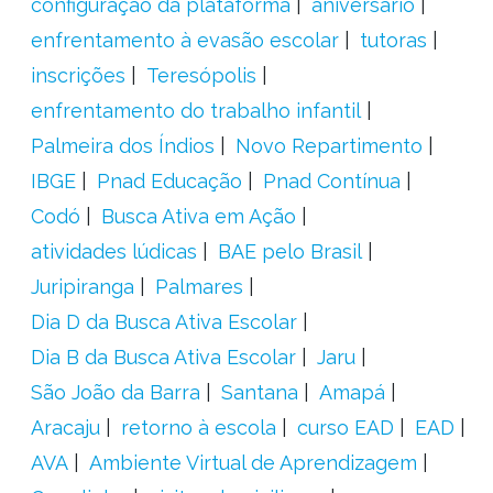
configuração da plataforma
aniversário
enfrentamento à evasão escolar
tutoras
inscrições
Teresópolis
enfrentamento do trabalho infantil
Palmeira dos Índios
Novo Repartimento
IBGE
Pnad Educação
Pnad Contínua
Codó
Busca Ativa em Ação
atividades lúdicas
BAE pelo Brasil
Juripiranga
Palmares
Dia D da Busca Ativa Escolar
Dia B da Busca Ativa Escolar
Jaru
São João da Barra
Santana
Amapá
Aracaju
retorno à escola
curso EAD
EAD
AVA
Ambiente Virtual de Aprendizagem