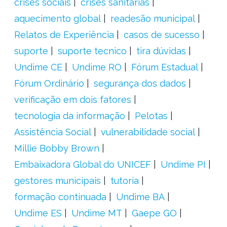
crises sociais
crises sanitárias
aquecimento global
readesão municipal
Relatos de Experiência
casos de sucesso
suporte
suporte tecnico
tira dúvidas
Undime CE
Undime RO
Fórum Estadual
Fórum Ordinário
segurança dos dados
verificação em dois fatores
tecnologia da informação
Pelotas
Assistência Social
vulnerabilidade social
Millie Bobby Brown
Embaixadora Global do UNICEF
Undime PI
gestores municipais
tutoria
formação continuada
Undime BA
Undime ES
Undime MT
Gaepe GO