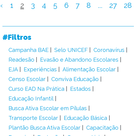
‹
1
2
3
4
5
6
7
8
...
27
28
#Filtros
Campanha BAE
Selo UNICEF
Coronavírus
Readesão
Evasão e Abandono Escolares
EJA
Experiências
Alimentação Escolar
Censo Escolar
Conviva Educação
Curso EAD Na Prática
Estados
Educação Infantil
Busca Ativa Escolar em Pílulas
Transporte Escolar
Educação Básica
Plantão Busca Ativa Escolar
Capacitação