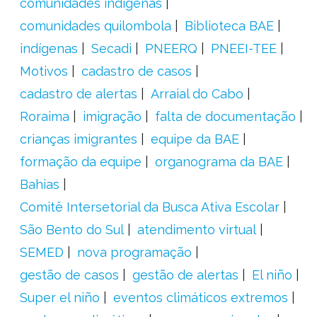
comunidades indígenas
comunidades quilombola
Biblioteca BAE
indígenas
Secadi
PNEERQ
PNEEI-TEE
Motivos
cadastro de casos
cadastro de alertas
Arraial do Cabo
Roraima
imigração
falta de documentação
crianças imigrantes
equipe da BAE
formação da equipe
organograma da BAE
Bahias
Comitê Intersetorial da Busca Ativa Escolar
São Bento do Sul
atendimento virtual
SEMED
nova programação
gestão de casos
gestão de alertas
El niño
Super el niño
eventos climáticos extremos