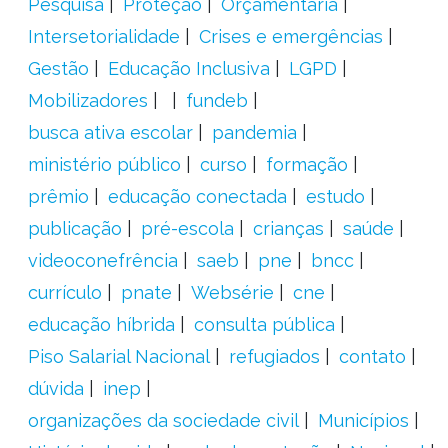
Pesquisa
Proteção
Orçamentária
Intersetorialidade
Crises e emergências
Gestão
Educação Inclusiva
LGPD
Mobilizadores
fundeb
busca ativa escolar
pandemia
ministério público
curso
formação
prêmio
educação conectada
estudo
publicação
pré-escola
crianças
saúde
videoconefrência
saeb
pne
bncc
currículo
pnate
Websérie
cne
educação híbrida
consulta pública
Piso Salarial Nacional
refugiados
contato
dúvida
inep
organizações da sociedade civil
Municípios