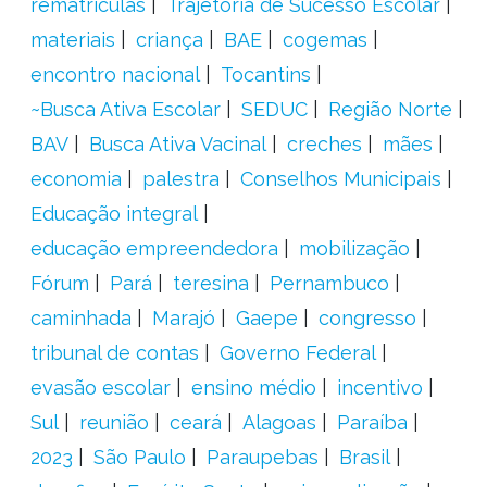
rematrículas
Trajetória de Sucesso Escolar
materiais
criança
BAE
cogemas
encontro nacional
Tocantins
~Busca Ativa Escolar
SEDUC
Região Norte
BAV
Busca Ativa Vacinal
creches
mães
economia
palestra
Conselhos Municipais
Educação integral
educação empreendedora
mobilização
Fórum
Pará
teresina
Pernambuco
caminhada
Marajó
Gaepe
congresso
tribunal de contas
Governo Federal
evasão escolar
ensino médio
incentivo
Sul
reunião
ceará
Alagoas
Paraíba
2023
São Paulo
Paraupebas
Brasil