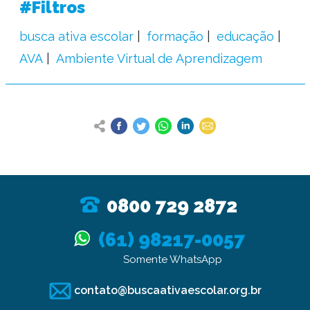
#Filtros
busca ativa escolar
formação
educação
AVA
Ambiente Virtual de Aprendizagem
0800 729 2872
(61) 98217-0057
Somente WhatsApp
contato@buscaativaescolar.org.br