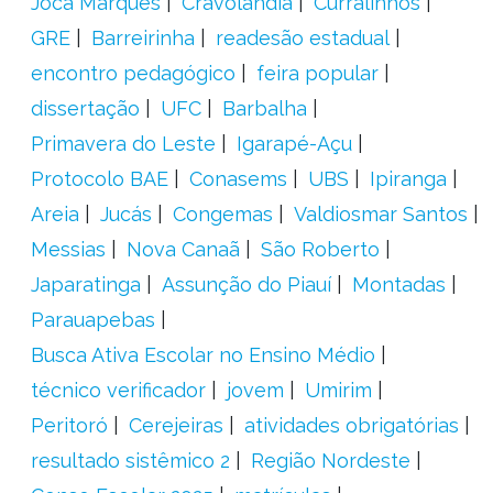
Joca Marques
Cravolândia
Curralinhos
GRE
Barreirinha
readesão estadual
encontro pedagógico
feira popular
dissertação
UFC
Barbalha
Primavera do Leste
Igarapé-Açu
Protocolo BAE
Conasems
UBS
Ipiranga
Areia
Jucás
Congemas
Valdiosmar Santos
Messias
Nova Canaã
São Roberto
Japaratinga
Assunção do Piauí
Montadas
Parauapebas
Busca Ativa Escolar no Ensino Médio
técnico verificador
jovem
Umirim
Peritoró
Cerejeiras
atividades obrigatórias
resultado sistêmico 2
Região Nordeste