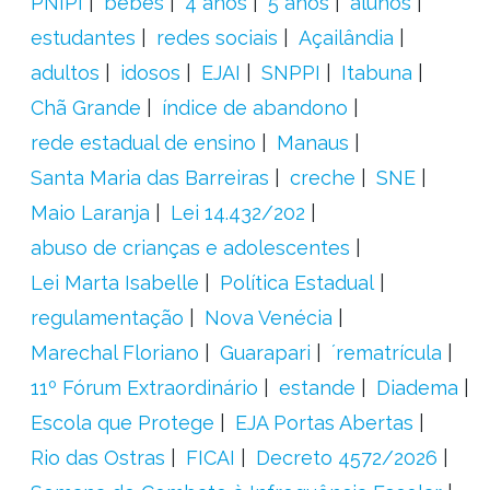
PNIPI
bebês
4 anos
5 anos
alunos
estudantes
redes sociais
Açailândia
adultos
idosos
EJAI
SNPPI
Itabuna
Chã Grande
índice de abandono
rede estadual de ensino
Manaus
Santa Maria das Barreiras
creche
SNE
Maio Laranja
Lei 14.432/202
abuso de crianças e adolescentes
Lei Marta Isabelle
Política Estadual
regulamentação
Nova Venécia
Marechal Floriano
Guarapari
´rematrícula
11º Fórum Extraordinário
estande
Diadema
Escola que Protege
EJA Portas Abertas
Rio das Ostras
FICAI
Decreto 4572/2026