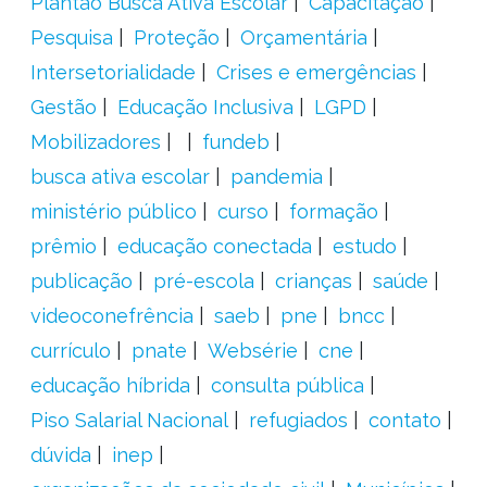
Plantão Busca Ativa Escolar
Capacitação
Pesquisa
Proteção
Orçamentária
Intersetorialidade
Crises e emergências
Gestão
Educação Inclusiva
LGPD
Mobilizadores
fundeb
busca ativa escolar
pandemia
ministério público
curso
formação
prêmio
educação conectada
estudo
publicação
pré-escola
crianças
saúde
videoconefrência
saeb
pne
bncc
currículo
pnate
Websérie
cne
educação híbrida
consulta pública
Piso Salarial Nacional
refugiados
contato
dúvida
inep