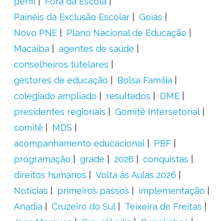
perfil
Fora da Escola
Painéis da Exclusão Escolar
Goiás
Novo PNE
Plano Nacional de Educação
Macaíba
agentes de saúde
conselheiros tutelares
gestores de educação
Bolsa Família
colegiado ampliado
resultados
DME
presidentes regionais
Gomitê Intersetorial
comitê
MDS
acompanhamento educacional
PBF
programação
grade
2026
conquistas
direitos humanos
Volta às Aulas 2026
Notícias
primeiros passos
implementação
Anadia
Cruzeiro do Sul
Teixeira de Freitas