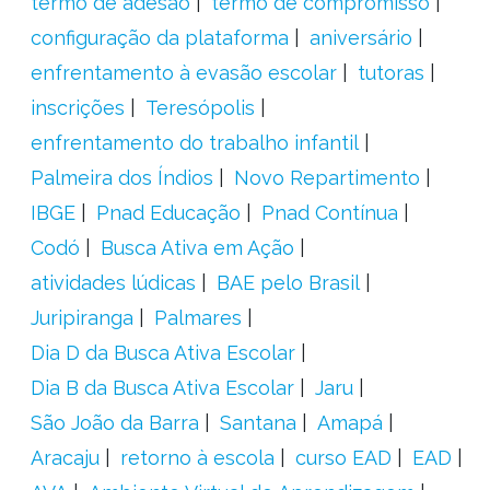
termo de adesão
termo de compromisso
configuração da plataforma
aniversário
enfrentamento à evasão escolar
tutoras
inscrições
Teresópolis
enfrentamento do trabalho infantil
Palmeira dos Índios
Novo Repartimento
IBGE
Pnad Educação
Pnad Contínua
Codó
Busca Ativa em Ação
atividades lúdicas
BAE pelo Brasil
Juripiranga
Palmares
Dia D da Busca Ativa Escolar
Dia B da Busca Ativa Escolar
Jaru
São João da Barra
Santana
Amapá
Aracaju
retorno à escola
curso EAD
EAD