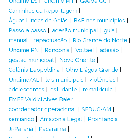
Undime ES
Undime MT
Gaepe GO
Caminhos da Reportagem
Águas Lindas de Goiás
BAE nos municípios
Passo a passo
adesão municipal
guia
manual
repactuação
Rio Grande do Norte
Undime RN
Rondônia
Voltaê!
adesão
gestão municipal
Novo Oriente
Colônia Leopoldina
Olho D'água Grande
Undime/AL
leis municipais
violências
adolescentes
estudante
rematrícula
EMEF Valdici Alves Baier
coordenador operacional
SEDUC-AM
semiárido
Amazônia Legal
Proinfância
Ji-Paraná
Pacaraima