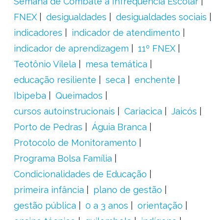
Semana de Combate à Infrequência Escolar
FNEX
desigualdades
desigualdades sociais
indicadores
indicador de atendimento
indicador de aprendizagem
11º FNEX
Teotônio Vilela
mesa temática
educação resiliente
seca
enchente
Ibipeba
Queimados
cursos autoinstrucionais
Cariacica
Jaicós
Porto de Pedras
Águia Branca
Protocolo de Monitoramento
Programa Bolsa Família
Condicionalidades de Educação
primeira infância
plano de gestão
gestão pública
0 a 3 anos
orientação