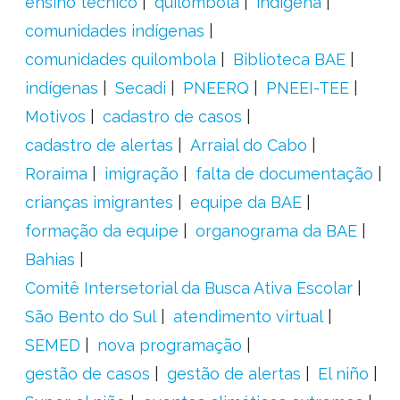
ensino técnico
quilombola
indígena
comunidades indígenas
comunidades quilombola
Biblioteca BAE
indígenas
Secadi
PNEERQ
PNEEI-TEE
Motivos
cadastro de casos
cadastro de alertas
Arraial do Cabo
Roraima
imigração
falta de documentação
crianças imigrantes
equipe da BAE
formação da equipe
organograma da BAE
Bahias
Comitê Intersetorial da Busca Ativa Escolar
São Bento do Sul
atendimento virtual
SEMED
nova programação
gestão de casos
gestão de alertas
El niño