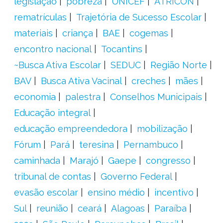
legislação
pobreza
UNICEF
ATRICON
rematrículas
Trajetória de Sucesso Escolar
materiais
criança
BAE
cogemas
encontro nacional
Tocantins
~Busca Ativa Escolar
SEDUC
Região Norte
BAV
Busca Ativa Vacinal
creches
mães
economia
palestra
Conselhos Municipais
Educação integral
educação empreendedora
mobilização
Fórum
Pará
teresina
Pernambuco
caminhada
Marajó
Gaepe
congresso
tribunal de contas
Governo Federal
evasão escolar
ensino médio
incentivo
Sul
reunião
ceará
Alagoas
Paraíba