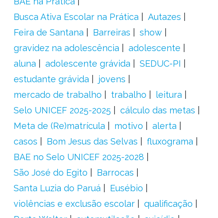
BAE na Prática
Busca Ativa Escolar na Prática
Autazes
Feira de Santana
Barreiras
show
gravidez na adolescência
adolescente
aluna
adolescente grávida
SEDUC-PI
estudante grávida
jovens
mercado de trabalho
trabalho
leitura
Selo UNICEF 2025-2025
cálculo das metas
Meta de (Re)matrícula
motivo
alerta
casos
Bom Jesus das Selvas
fluxograma
BAE no Selo UNICEF 2025-2028
São José do Egito
Barrocas
Santa Luzia do Paruá
Eusébio
violências e exclusão escolar
qualificação