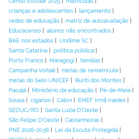
Censo Escolar 2025
matrículas
crianças e adolescentes
lançamento
redes de educação
matriz de autoavaliação
Educacenso
alunos não encontrados
BAE nos estados
Undime SC
Santa Catarina
política pública
Porto Franco
Maragogi
famílias
Campanha Voltaê
metas de rematrícula
metas do Selo UNICEF
Buriti dos Montes
Pacajá
MInistério da educação
Pé-de-Meia
Sousa
ciganos
Calon
EMEF Irmã Iraídes
SEDUC/RO
Santa Luzia D'Oeste
São Felipe D'Oeste
Castanheiras
PNE 2026-2036
Lei da Escuta Protegida