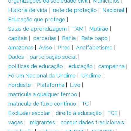
organizações da sociedade civil
Municípios
História de vida
rede de proteção
Nacional
Educação que protege
Salas de aprendizagem
TAM
Mutirão
capitais
parcerias
Bahia
Bate papo
amazonas
Aviso
Pnad
Analfabetismo
Dados
participação social
políticas de educação
educação
campanha
Fórum Nacional da Undime
Undime
nordeste
Plataforma
Live
matrícula a qualquer tempo
matrícula de fluxo contínuo
TC
Exclusão escolar
direito à educação
TCE
vagas
Imigrantes
comunidades tradicionais