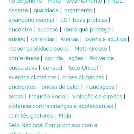
rio de janeiro
meta
levantamento
FNDE
Asserte
qualidade
orçamento
abandono escolar
ES
boas práticas
encontro
sucesso
Ibura que protege
ensino
garantias
Alertas
jovens e adultos
responsabilidade social
Mato Grosso
conferência
corrida
ações
Rio Verde
busca ativa
consed
´Selo Unicef
eventos climáticos
crises climáticas
enchentes
ondas de calor
inundações
secas
Inclusão Social
violação de direitos
violência contra crianças e adolescentes
comitês gestores
Moju
Selo Nacional Compromisso com a