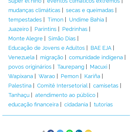
Super el niño
eventos climáticos extremos
mudanças climáticas
secas e queimadas
tempestades
Timon
Undime Bahia
Juazeiro
Parintins
Pedrinhas
Monte Alegre
Simão Dias
Educação de Jovens e Adultos
BAE EJA
Venezuela
migração
comunidade indígena
povos originários
Taurepang
Macuxi
Wapixana
Warao
Pemon
Kariña
Palestina
Comitê Intersetorial
camisetas
Tanhaçu
atendimento ao público
educação financeira
cidadania
tutorias