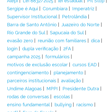
Alepi
Lei 8832/2025
lei estadual
Pit Stop
Sergipe é Aqui
Corumbiara
Imperatriz
Supervisor Institucional
Petrolândia
Barra de Santo Antônio
Juazeiro do Norte
Rio Grande do Sul
Sapucaia do Sul
evasão zero
reunião com familiares
dica
login
dupla verificação
2FA
campanha 2025
formulários
motivos de exclusão escolar
cursos EAD
contingenciamento
planejamento
parceiros institucionais
avaliação
Undime Alagoas
MPPI
Presidente Dutra
rodas de conversas
escolas
ensino fundamental
bullying
racismo