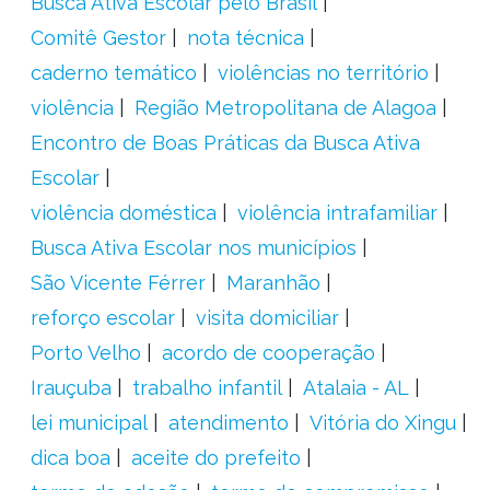
Busca Ativa Escolar pelo Brasil
Comitê Gestor
nota técnica
caderno temático
violências no território
violência
Região Metropolitana de Alagoa
Encontro de Boas Práticas da Busca Ativa
Escolar
violência doméstica
violência intrafamiliar
Busca Ativa Escolar nos municípios
São Vicente Férrer
Maranhão
reforço escolar
visita domiciliar
Porto Velho
acordo de cooperação
Irauçuba
trabalho infantil
Atalaia - AL
lei municipal
atendimento
Vitória do Xingu
dica boa
aceite do prefeito