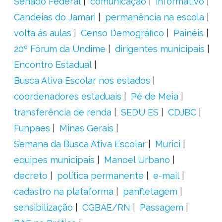
Senado Federal
comunicação
informativo
Candeias do Jamari
permanência na escola
volta ás aulas
Censo Demográfico
Painéis
20º Fórum da Undime
dirigentes municipais
Encontro Estadual
Busca Ativa Escolar nos estados
coordenadores estaduais
Pé de Meia
transferência de renda
SEDU ES
CDJBC
Funpaes
Minas Gerais
Semana da Busca Ativa Escolar
Murici
equipes municipais
Manoel Urbano
decreto
política permanente
e-mail
cadastro na plataforma
panfletagem
sensibilização
CGBAE/RN
Passagem