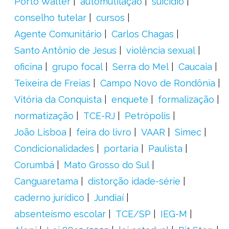
Porto Walter
automutilação
suicídio
conselho tutelar
cursos
Agente Comunitário
Carlos Chagas
Santo Antônio de Jesus
violência sexual
oficina
grupo focal
Serra do Mel
Caucaia
Teixeira de Freias
Campo Novo de Rondônia
Vitória da Conquista
enquete
formalização
normatização
TCE-RJ
Petrópolis
João Lisboa
feira do livro
VAAR
Simec
Condicionalidades
portaria
Paulista
Corumbá
Mato Grosso do Sul
Canguaretama
distorção idade-série
caderno jurídico
Jundiaí
absenteísmo escolar
TCE/SP
IEG-M