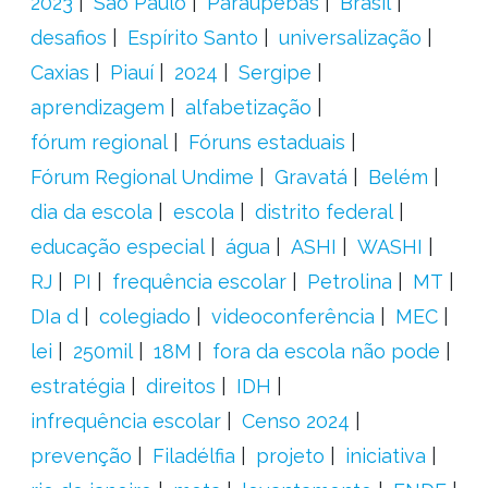
2023
São Paulo
Paraupebas
Brasil
desafios
Espírito Santo
universalização
Caxias
Piauí
2024
Sergipe
aprendizagem
alfabetização
fórum regional
Fóruns estaduais
Fórum Regional Undime
Gravatá
Belém
dia da escola
escola
distrito federal
educação especial
água
ASHI
WASHI
RJ
PI
frequência escolar
Petrolina
MT
DIa d
colegiado
videoconferência
MEC
lei
250mil
18M
fora da escola não pode
estratégia
direitos
IDH
infrequência escolar
Censo 2024
prevenção
Filadélfia
projeto
iniciativa