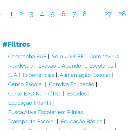
‹
1
2
3
4
5
6
7
8
...
27
28
#Filtros
Campanha BAE
Selo UNICEF
Coronavírus
Readesão
Evasão e Abandono Escolares
EJA
Experiências
Alimentação Escolar
Censo Escolar
Conviva Educação
Curso EAD Na Prática
Estados
Educação Infantil
Busca Ativa Escolar em Pílulas
Transporte Escolar
Educação Básica