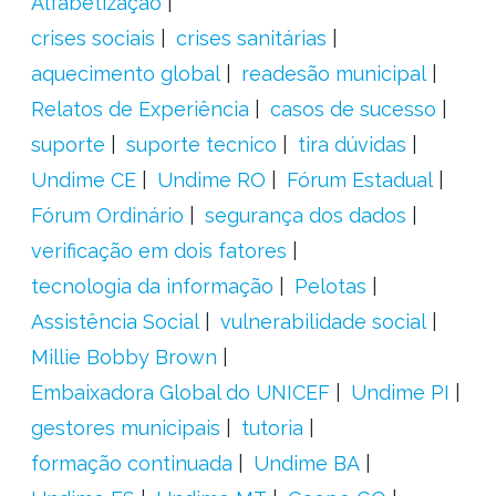
Alfabetização
crises sociais
crises sanitárias
aquecimento global
readesão municipal
Relatos de Experiência
casos de sucesso
suporte
suporte tecnico
tira dúvidas
Undime CE
Undime RO
Fórum Estadual
Fórum Ordinário
segurança dos dados
verificação em dois fatores
tecnologia da informação
Pelotas
Assistência Social
vulnerabilidade social
Millie Bobby Brown
Embaixadora Global do UNICEF
Undime PI
gestores municipais
tutoria
formação continuada
Undime BA