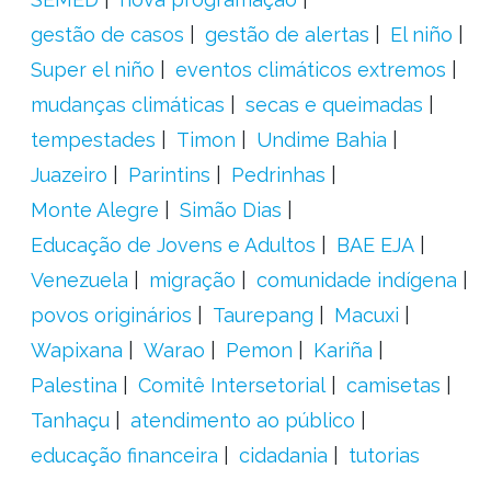
gestão de casos
gestão de alertas
El niño
Super el niño
eventos climáticos extremos
mudanças climáticas
secas e queimadas
tempestades
Timon
Undime Bahia
Juazeiro
Parintins
Pedrinhas
Monte Alegre
Simão Dias
Educação de Jovens e Adultos
BAE EJA
Venezuela
migração
comunidade indígena
povos originários
Taurepang
Macuxi
Wapixana
Warao
Pemon
Kariña
Palestina
Comitê Intersetorial
camisetas
Tanhaçu
atendimento ao público
educação financeira
cidadania
tutorias