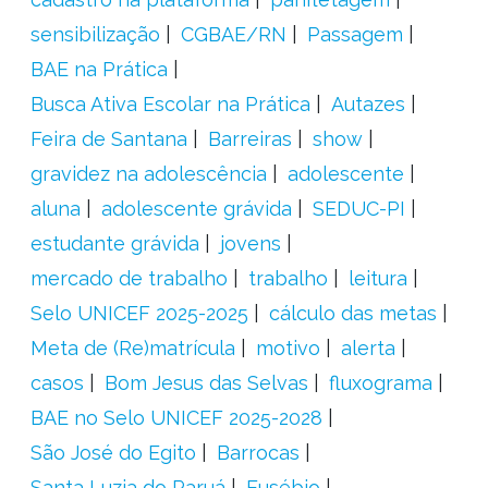
sensibilização
CGBAE/RN
Passagem
BAE na Prática
Busca Ativa Escolar na Prática
Autazes
Feira de Santana
Barreiras
show
gravidez na adolescência
adolescente
aluna
adolescente grávida
SEDUC-PI
estudante grávida
jovens
mercado de trabalho
trabalho
leitura
Selo UNICEF 2025-2025
cálculo das metas
Meta de (Re)matrícula
motivo
alerta
casos
Bom Jesus das Selvas
fluxograma
BAE no Selo UNICEF 2025-2028
São José do Egito
Barrocas
Santa Luzia do Paruá
Eusébio