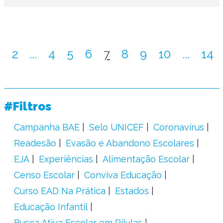
1
2
...
4
5
6
7
8
9
10
...
14
#Filtros
Campanha BAE
Selo UNICEF
Coronavírus
Readesão
Evasão e Abandono Escolares
EJA
Experiências
Alimentação Escolar
Censo Escolar
Conviva Educação
Curso EAD Na Prática
Estados
Educação Infantil
Busca Ativa Escolar em Pílulas