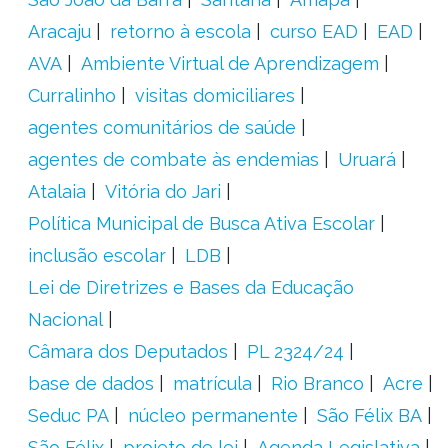
Aracaju
retorno à escola
curso EAD
EAD
AVA
Ambiente Virtual de Aprendizagem
Curralinho
visitas domiciliares
agentes comunitários de saúde
agentes de combate às endemias
Uruará
Atalaia
Vitória do Jari
Política Municipal de Busca Ativa Escolar
inclusão escolar
LDB
Lei de Diretrizes e Bases da Educação
Nacional
Câmara dos Deputados
PL 2324/24
base de dados
matrícula
Rio Branco
Acre
Seduc PA
núcleo permanente
São Félix BA
São Félix
projeto de lei
Agenda Legislativa