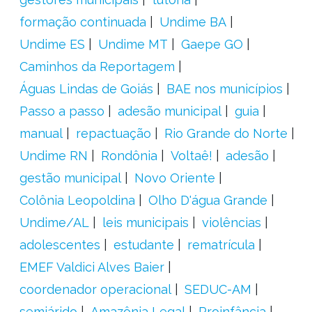
formação continuada
Undime BA
Undime ES
Undime MT
Gaepe GO
Caminhos da Reportagem
Águas Lindas de Goiás
BAE nos municípios
Passo a passo
adesão municipal
guia
manual
repactuação
Rio Grande do Norte
Undime RN
Rondônia
Voltaê!
adesão
gestão municipal
Novo Oriente
Colônia Leopoldina
Olho D'água Grande
Undime/AL
leis municipais
violências
adolescentes
estudante
rematrícula
EMEF Valdici Alves Baier
coordenador operacional
SEDUC-AM
semiárido
Amazônia Legal
Proinfância