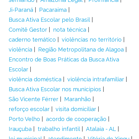
Ji-Paraná
Pacaraima
Busca Ativa Escolar pelo Brasil
Comitê Gestor
nota técnica
caderno temático
violências no território
violência
Região Metropolitana de Alagoa
Encontro de Boas Práticas da Busca Ativa
Escolar
violência doméstica
violência intrafamiliar
Busca Ativa Escolar nos municípios
São Vicente Férrer
Maranhão
reforço escolar
visita domiciliar
Porto Velho
acordo de cooperação
Irauçuba
trabalho infantil
Atalaia - AL
lei municipal
atendimento
Vitória do Xingu