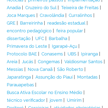
Anadia
Cruzeiro do Sul
Teixeira de Freitas
Joca Marques
Cravolândia
Curralinhos
GRE
Barreirinha
readesão estadual
encontro pedagógico
feira popular
dissertação
UFC
Barbalha
Primavera do Leste
Igarapé-Açu
Protocolo BAE
Conasems
UBS
Ipiranga
Areia
Jucás
Congemas
Valdiosmar Santos
Messias
Nova Canaã
São Roberto
Japaratinga
Assunção do Piauí
Montadas
Parauapebas
Busca Ativa Escolar no Ensino Médio
técnico verificador
jovem
Umirim
Peritoró
Cerejeiras
atividades obrigatórias