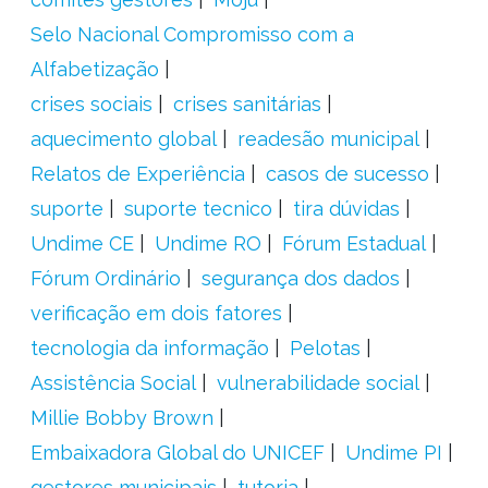
Selo Nacional Compromisso com a
Alfabetização
crises sociais
crises sanitárias
aquecimento global
readesão municipal
Relatos de Experiência
casos de sucesso
suporte
suporte tecnico
tira dúvidas
Undime CE
Undime RO
Fórum Estadual
Fórum Ordinário
segurança dos dados
verificação em dois fatores
tecnologia da informação
Pelotas
Assistência Social
vulnerabilidade social
Millie Bobby Brown
Embaixadora Global do UNICEF
Undime PI
gestores municipais
tutoria