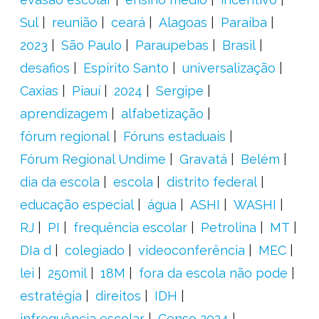
Sul
reunião
ceará
Alagoas
Paraíba
2023
São Paulo
Paraupebas
Brasil
desafios
Espírito Santo
universalização
Caxias
Piauí
2024
Sergipe
aprendizagem
alfabetização
fórum regional
Fóruns estaduais
Fórum Regional Undime
Gravatá
Belém
dia da escola
escola
distrito federal
educação especial
água
ASHI
WASHI
RJ
PI
frequência escolar
Petrolina
MT
DIa d
colegiado
videoconferência
MEC
lei
250mil
18M
fora da escola não pode
estratégia
direitos
IDH
infrequência escolar
Censo 2024