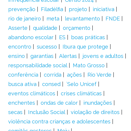
prevenção
Filadélfia
projeto
iniciativa
rio de janeiro
meta
levantamento
FNDE
Asserte
qualidade
orçamento
abandono escolar
ES
boas práticas
encontro
sucesso
Ibura que protege
ensino
garantias
Alertas
jovens e adultos
responsabilidade social
Mato Grosso
conferência
corrida
ações
Rio Verde
busca ativa
consed
´Selo Unicef
eventos climáticos
crises climáticas
enchentes
ondas de calor
inundações
secas
Inclusão Social
violação de direitos
violência contra crianças e adolescentes
comitês gestores
Moju