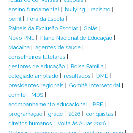
ensino fundamental
bullying
racismo
perfil
Fora da Escola
Painéis da Exclusão Escolar
Goiás
Novo PNE
Plano Nacional de Educação
Macaíba
agentes de saúde
conselheiros tutelares
gestores de educação
Bolsa Família
colegiado ampliado
resultados
DME
presidentes regionais
Gomitê Intersetorial
comitê
MDS
acompanhamento educacional
PBF
programação
grade
2026
conquistas
direitos humanos
Volta às Aulas 2026
Notícias
primeiros passos
implementação