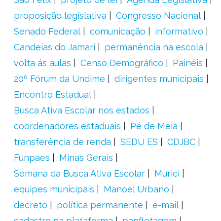
proposição legislativa
Congresso Nacional
Senado Federal
comunicação
informativo
Candeias do Jamari
permanência na escola
volta ás aulas
Censo Demográfico
Painéis
20º Fórum da Undime
dirigentes municipais
Encontro Estadual
Busca Ativa Escolar nos estados
coordenadores estaduais
Pé de Meia
transferência de renda
SEDU ES
CDJBC
Funpaes
Minas Gerais
Semana da Busca Ativa Escolar
Murici
equipes municipais
Manoel Urbano
decreto
política permanente
e-mail
cadastro na plataforma
panfletagem