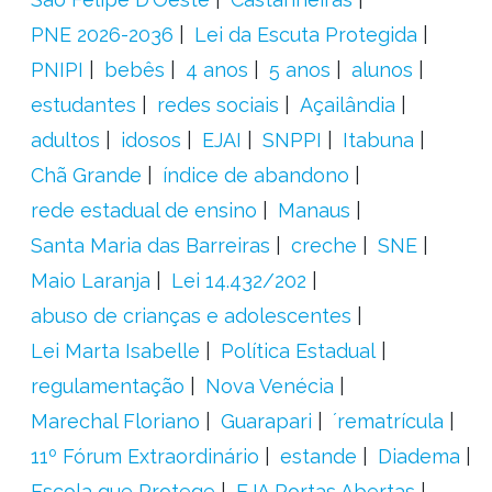
PNE 2026-2036
Lei da Escuta Protegida
PNIPI
bebês
4 anos
5 anos
alunos
estudantes
redes sociais
Açailândia
adultos
idosos
EJAI
SNPPI
Itabuna
Chã Grande
índice de abandono
rede estadual de ensino
Manaus
Santa Maria das Barreiras
creche
SNE
Maio Laranja
Lei 14.432/202
abuso de crianças e adolescentes
Lei Marta Isabelle
Política Estadual
regulamentação
Nova Venécia
Marechal Floriano
Guarapari
´rematrícula
11º Fórum Extraordinário
estande
Diadema
Escola que Protege
EJA Portas Abertas