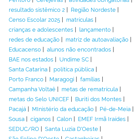
resultado sistêmico 2
Região Nordeste
Censo Escolar 2025
matrículas
crianças e adolescentes
lançamento
redes de educação
matriz de autoavaliação
Educacenso
alunos não encontrados
BAE nos estados
Undime SC
Santa Catarina
política pública
Porto Franco
Maragogi
famílias
Campanha Voltaê
metas de rematrícula
metas do Selo UNICEF
Buriti dos Montes
Pacajá
MInistério da educação
Pé-de-Meia
Sousa
ciganos
Calon
EMEF Irmã Iraídes
SEDUC/RO
Santa Luzia D'Oeste
São Felipe D'Oeste
Castanheiras