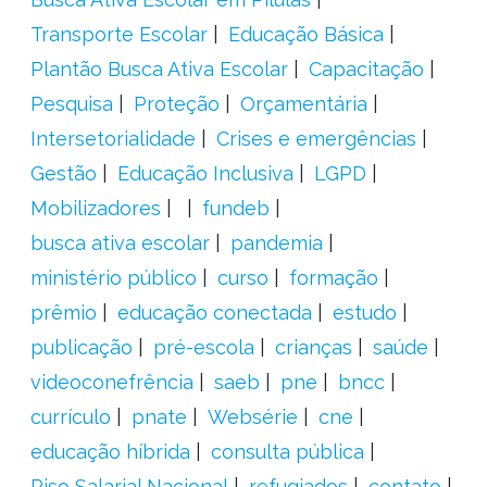
Transporte Escolar
Educação Básica
Plantão Busca Ativa Escolar
Capacitação
Pesquisa
Proteção
Orçamentária
Intersetorialidade
Crises e emergências
Gestão
Educação Inclusiva
LGPD
Mobilizadores
fundeb
busca ativa escolar
pandemia
ministério público
curso
formação
prêmio
educação conectada
estudo
publicação
pré-escola
crianças
saúde
videoconefrência
saeb
pne
bncc
currículo
pnate
Websérie
cne
educação híbrida
consulta pública
Piso Salarial Nacional
refugiados
contato