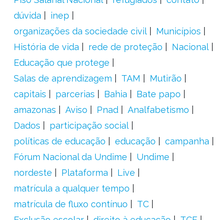
dúvida
inep
organizações da sociedade civil
Municípios
História de vida
rede de proteção
Nacional
Educação que protege
Salas de aprendizagem
TAM
Mutirão
capitais
parcerias
Bahia
Bate papo
amazonas
Aviso
Pnad
Analfabetismo
Dados
participação social
políticas de educação
educação
campanha
Fórum Nacional da Undime
Undime
nordeste
Plataforma
Live
matrícula a qualquer tempo
matrícula de fluxo contínuo
TC
Exclusão escolar
direito à educação
TCE