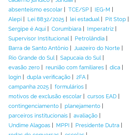
absenteísmo escolar
TCE/SP
IEG-M
Alepi
Lei 8832/2025
lei estadual
Pit Stop
Sergipe é Aqui
Corumbiara
Imperatriz
Supervisor Institucional
Petrolândia
Barra de Santo Antônio
Juazeiro do Norte
Rio Grande do Sul
Sapucaia do Sul
evasão zero
reunião com familiares
dica
login
dupla verificação
2FA
campanha 2025
formulários
motivos de exclusão escolar
cursos EAD
contingenciamento
planejamento
parceiros institucionais
avaliação
Undime Alagoas
MPPI
Presidente Dutra
rodas de conversas
escolas