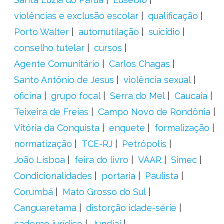
violências e exclusão escolar
qualificação
Porto Walter
automutilação
suicídio
conselho tutelar
cursos
Agente Comunitário
Carlos Chagas
Santo Antônio de Jesus
violência sexual
oficina
grupo focal
Serra do Mel
Caucaia
Teixeira de Freias
Campo Novo de Rondônia
Vitória da Conquista
enquete
formalização
normatização
TCE-RJ
Petrópolis
João Lisboa
feira do livro
VAAR
Simec
Condicionalidades
portaria
Paulista
Corumbá
Mato Grosso do Sul
Canguaretama
distorção idade-série
caderno jurídico
Jundiaí