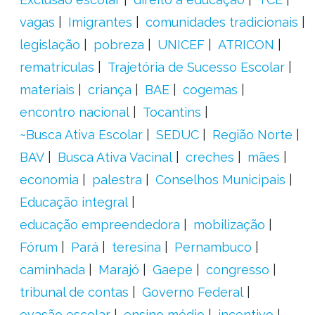
vagas
Imigrantes
comunidades tradicionais
legislação
pobreza
UNICEF
ATRICON
rematrículas
Trajetória de Sucesso Escolar
materiais
criança
BAE
cogemas
encontro nacional
Tocantins
~Busca Ativa Escolar
SEDUC
Região Norte
BAV
Busca Ativa Vacinal
creches
mães
economia
palestra
Conselhos Municipais
Educação integral
educação empreendedora
mobilização
Fórum
Pará
teresina
Pernambuco
caminhada
Marajó
Gaepe
congresso
tribunal de contas
Governo Federal
evasão escolar
ensino médio
incentivo