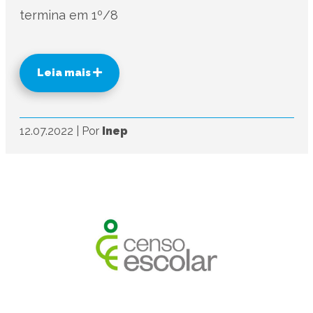
termina em 1º/8
Leia mais
12.07.2022
|
Por
Inep