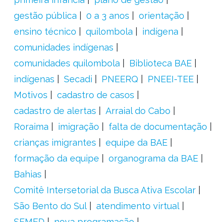
gestão pública
0 a 3 anos
orientação
ensino técnico
quilombola
indígena
comunidades indígenas
comunidades quilombola
Biblioteca BAE
indígenas
Secadi
PNEERQ
PNEEI-TEE
Motivos
cadastro de casos
cadastro de alertas
Arraial do Cabo
Roraima
imigração
falta de documentação
crianças imigrantes
equipe da BAE
formação da equipe
organograma da BAE
Bahias
Comitê Intersetorial da Busca Ativa Escolar
São Bento do Sul
atendimento virtual
SEMED
nova programação