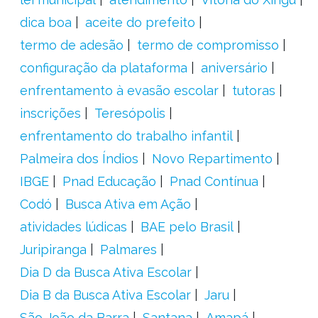
dica boa
aceite do prefeito
termo de adesão
termo de compromisso
configuração da plataforma
aniversário
enfrentamento à evasão escolar
tutoras
inscrições
Teresópolis
enfrentamento do trabalho infantil
Palmeira dos Índios
Novo Repartimento
IBGE
Pnad Educação
Pnad Contínua
Codó
Busca Ativa em Ação
atividades lúdicas
BAE pelo Brasil
Juripiranga
Palmares
Dia D da Busca Ativa Escolar
Dia B da Busca Ativa Escolar
Jaru
São João da Barra
Santana
Amapá