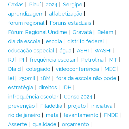
Caxias
Piauí
2024
Sergipe
aprendizagem
alfabetização
fórum regional
Fóruns estaduais
Fórum Regional Undime
Gravatá
Belém
dia da escola
escola
distrito federal
educação especial
água
ASHI
WASHI
RJ
PI
frequência escolar
Petrolina
MT
DIa d
colegiado
videoconferência
MEC
lei
250mil
18M
fora da escola não pode
estratégia
direitos
IDH
infrequência escolar
Censo 2024
prevenção
Filadélfia
projeto
iniciativa
rio de janeiro
meta
levantamento
FNDE
Asserte
qualidade
orçamento