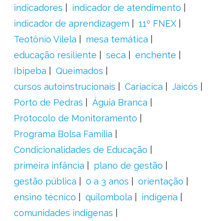
indicadores
indicador de atendimento
indicador de aprendizagem
11º FNEX
Teotônio Vilela
mesa temática
educação resiliente
seca
enchente
Ibipeba
Queimados
cursos autoinstrucionais
Cariacica
Jaicós
Porto de Pedras
Águia Branca
Protocolo de Monitoramento
Programa Bolsa Família
Condicionalidades de Educação
primeira infância
plano de gestão
gestão pública
0 a 3 anos
orientação
ensino técnico
quilombola
indígena
comunidades indígenas