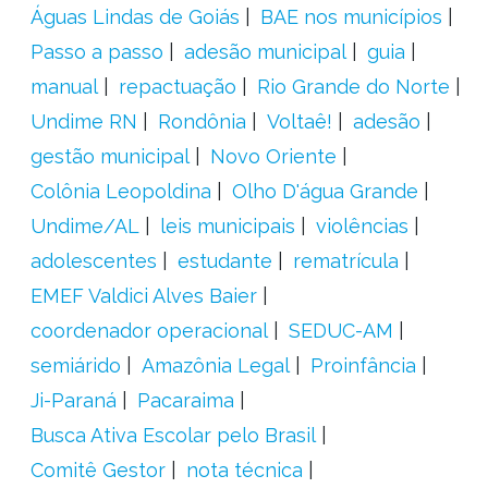
Águas Lindas de Goiás
BAE nos municípios
Passo a passo
adesão municipal
guia
manual
repactuação
Rio Grande do Norte
Undime RN
Rondônia
Voltaê!
adesão
gestão municipal
Novo Oriente
Colônia Leopoldina
Olho D'água Grande
Undime/AL
leis municipais
violências
adolescentes
estudante
rematrícula
EMEF Valdici Alves Baier
coordenador operacional
SEDUC-AM
semiárido
Amazônia Legal
Proinfância
Ji-Paraná
Pacaraima
Busca Ativa Escolar pelo Brasil
Comitê Gestor
nota técnica