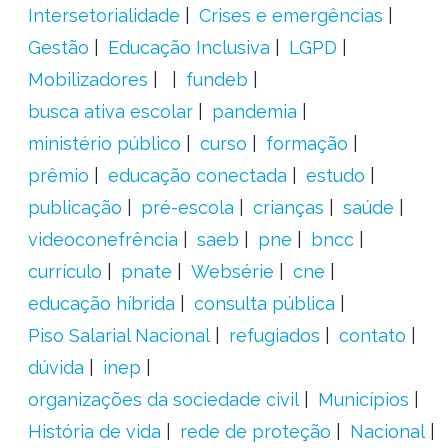
Intersetorialidade
Crises e emergências
Gestão
Educação Inclusiva
LGPD
Mobilizadores
fundeb
busca ativa escolar
pandemia
ministério público
curso
formação
prêmio
educação conectada
estudo
publicação
pré-escola
crianças
saúde
videoconefrência
saeb
pne
bncc
currículo
pnate
Websérie
cne
educação híbrida
consulta pública
Piso Salarial Nacional
refugiados
contato
dúvida
inep
organizações da sociedade civil
Municípios
História de vida
rede de proteção
Nacional