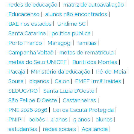
redes de educação
matriz de autoavaliação
Educacenso
alunos não encontrados
BAE nos estados
Undime SC
Santa Catarina
política pública
Porto Franco
Maragogi
famílias
Campanha Voltaê
metas de rematrícula
metas do Selo UNICEF
Buriti dos Montes
Pacajá
MInistério da educação
Pé-de-Meia
Sousa
ciganos
Calon
EMEF Irmã Iraídes
SEDUC/RO
Santa Luzia D'Oeste
São Felipe D'Oeste
Castanheiras
PNE 2026-2036
Lei da Escuta Protegida
PNIPI
bebês
4 anos
5 anos
alunos
estudantes
redes sociais
Açailândia