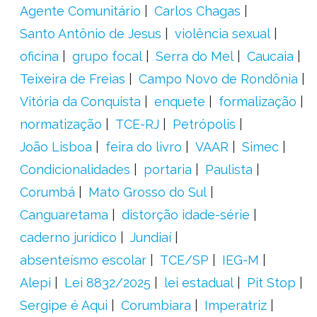
Agente Comunitário
Carlos Chagas
Santo Antônio de Jesus
violência sexual
oficina
grupo focal
Serra do Mel
Caucaia
Teixeira de Freias
Campo Novo de Rondônia
Vitória da Conquista
enquete
formalização
normatização
TCE-RJ
Petrópolis
João Lisboa
feira do livro
VAAR
Simec
Condicionalidades
portaria
Paulista
Corumbá
Mato Grosso do Sul
Canguaretama
distorção idade-série
caderno jurídico
Jundiaí
absenteísmo escolar
TCE/SP
IEG-M
Alepi
Lei 8832/2025
lei estadual
Pit Stop
Sergipe é Aqui
Corumbiara
Imperatriz