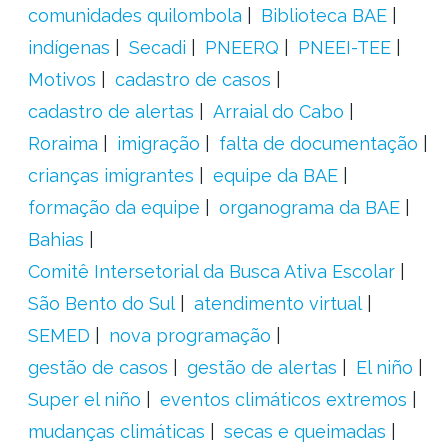
comunidades quilombola
Biblioteca BAE
indígenas
Secadi
PNEERQ
PNEEI-TEE
Motivos
cadastro de casos
cadastro de alertas
Arraial do Cabo
Roraima
imigração
falta de documentação
crianças imigrantes
equipe da BAE
formação da equipe
organograma da BAE
Bahias
Comitê Intersetorial da Busca Ativa Escolar
São Bento do Sul
atendimento virtual
SEMED
nova programação
gestão de casos
gestão de alertas
El niño
Super el niño
eventos climáticos extremos
mudanças climáticas
secas e queimadas