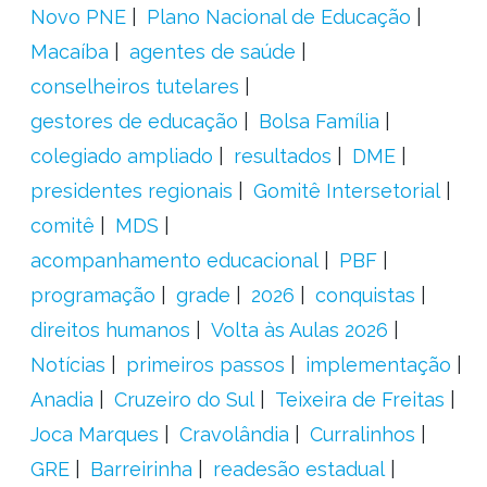
Novo PNE
Plano Nacional de Educação
Macaíba
agentes de saúde
conselheiros tutelares
gestores de educação
Bolsa Família
colegiado ampliado
resultados
DME
presidentes regionais
Gomitê Intersetorial
comitê
MDS
acompanhamento educacional
PBF
programação
grade
2026
conquistas
direitos humanos
Volta às Aulas 2026
Notícias
primeiros passos
implementação
Anadia
Cruzeiro do Sul
Teixeira de Freitas
Joca Marques
Cravolândia
Curralinhos
GRE
Barreirinha
readesão estadual