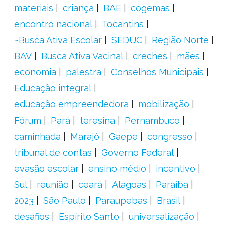
materiais
criança
BAE
cogemas
encontro nacional
Tocantins
~Busca Ativa Escolar
SEDUC
Região Norte
BAV
Busca Ativa Vacinal
creches
mães
economia
palestra
Conselhos Municipais
Educação integral
educação empreendedora
mobilização
Fórum
Pará
teresina
Pernambuco
caminhada
Marajó
Gaepe
congresso
tribunal de contas
Governo Federal
evasão escolar
ensino médio
incentivo
Sul
reunião
ceará
Alagoas
Paraíba
2023
São Paulo
Paraupebas
Brasil
desafios
Espírito Santo
universalização