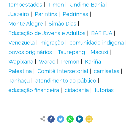
tempestades
Timon
Undime Bahia
Juazeiro
Parintins
Pedrinhas
Monte Alegre
Simão Dias
Educação de Jovens e Adultos
BAE EJA
Venezuela
migração
comunidade indígena
povos originários
Taurepang
Macuxi
Wapixana
Warao
Pemon
Kariña
Palestina
Comitê Intersetorial
camisetas
Tanhaçu
atendimento ao público
educação financeira
cidadania
tutorias