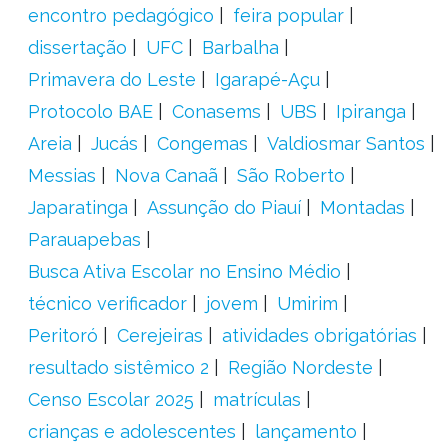
encontro pedagógico
feira popular
dissertação
UFC
Barbalha
Primavera do Leste
Igarapé-Açu
Protocolo BAE
Conasems
UBS
Ipiranga
Areia
Jucás
Congemas
Valdiosmar Santos
Messias
Nova Canaã
São Roberto
Japaratinga
Assunção do Piauí
Montadas
Parauapebas
Busca Ativa Escolar no Ensino Médio
técnico verificador
jovem
Umirim
Peritoró
Cerejeiras
atividades obrigatórias
resultado sistêmico 2
Região Nordeste
Censo Escolar 2025
matrículas
crianças e adolescentes
lançamento