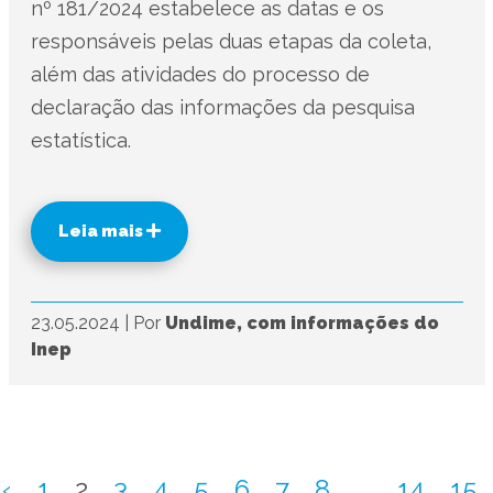
nº 181/2024 estabelece as datas e os
responsáveis pelas duas etapas da coleta,
além das atividades do processo de
declaração das informações da pesquisa
estatística.
Leia mais
23.05.2024
|
Por
Undime, com informações do
Inep
‹
1
2
3
4
5
6
7
8
...
14
15