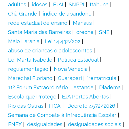
adultos
idosos
EJAI
SNPPI
Itabuna
Chã Grande
índice de abandono
rede estadual de ensino
Manaus
Santa Maria das Barreiras
creche
SNE
Maio Laranja
Lei 14.432/202
abuso de crianças e adolescentes
Lei Marta Isabelle
Política Estadual
regulamentação
Nova Venécia
Marechal Floriano
Guarapari
´rematrícula
11º Fórum Extraordinário
estande
Diadema
Escola que Protege
EJA Portas Abertas
Rio das Ostras
FICAI
Decreto 4572/2026
Semana de Combate à Infrequência Escolar
FNEX
desigualdades
desigualdades sociais