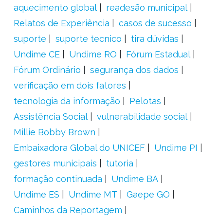
aquecimento global
readesão municipal
Relatos de Experiência
casos de sucesso
suporte
suporte tecnico
tira dúvidas
Undime CE
Undime RO
Fórum Estadual
Fórum Ordinário
segurança dos dados
verificação em dois fatores
tecnologia da informação
Pelotas
Assistência Social
vulnerabilidade social
Millie Bobby Brown
Embaixadora Global do UNICEF
Undime PI
gestores municipais
tutoria
formação continuada
Undime BA
Undime ES
Undime MT
Gaepe GO
Caminhos da Reportagem