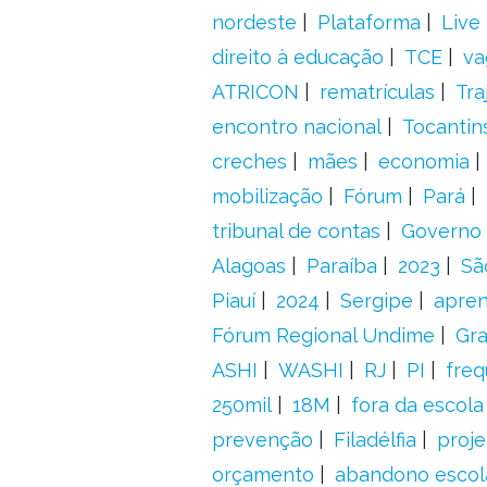
nordeste
Plataforma
Live
direito à educação
TCE
va
ATRICON
rematrículas
Tra
encontro nacional
Tocantin
creches
mães
economia
mobilização
Fórum
Pará
tribunal de contas
Governo 
Alagoas
Paraíba
2023
Sã
Piauí
2024
Sergipe
apre
Fórum Regional Undime
Gra
ASHI
WASHI
RJ
PI
freq
250mil
18M
fora da escol
prevenção
Filadélfia
proje
orçamento
abandono escol