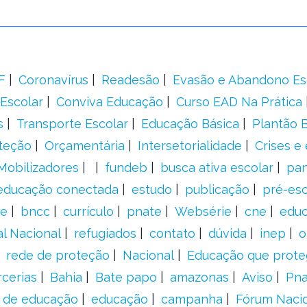
F
Coronavírus
Readesão
Evasão e Abandono Es
Escolar
Conviva Educação
Curso EAD Na Prática
s
Transporte Escolar
Educação Básica
Plantão B
teção
Orçamentária
Intersetorialidade
Crises e
Mobilizadores
fundeb
busca ativa escolar
pa
educação conectada
estudo
publicação
pré-esc
e
bncc
currículo
pnate
Websérie
cne
educ
al Nacional
refugiados
contato
dúvida
inep
o
rede de proteção
Nacional
Educação que prote
rcerias
Bahia
Bate papo
amazonas
Aviso
Pn
s de educação
educação
campanha
Fórum Naci