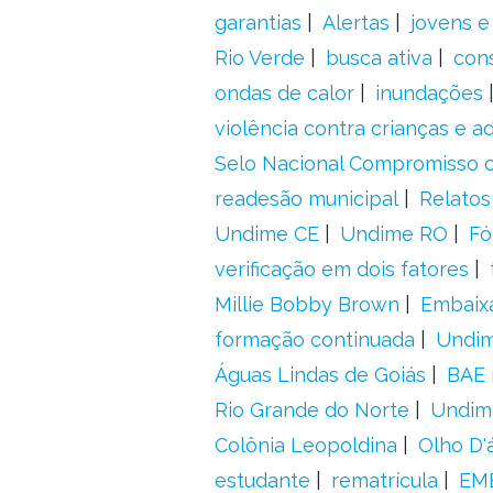
garantias
Alertas
jovens e
Rio Verde
busca ativa
con
ondas de calor
inundações
violência contra crianças e 
Selo Nacional Compromisso c
readesão municipal
Relatos
Undime CE
Undime RO
Fó
verificação em dois fatores
Millie Bobby Brown
Embaix
formação continuada
Undi
Águas Lindas de Goiás
BAE 
Rio Grande do Norte
Undim
Colônia Leopoldina
Olho D'
estudante
rematrícula
EME