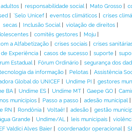
 adultos
responsabilidade social
Mato Grosso
c
sed
´Selo Unicef
eventos climáticos
crises climá
secas
Inclusão Social
violação de direitos
adolescentes
comitês gestores
Moju
om a Alfabetização
crises sociais
crises sanitária
 de Experiência
casos de sucesso
suporte
supo
rum Estadual
Fórum Ordinário
segurança dos da
tecnologia da informação
Pelotas
Assistência Soc
adora Global do UNICEF
Undime PI
gestores muni
me BA
Undime ES
Undime MT
Gaepe GO
Cami
nos municípios
Passo a passo
adesão municipal
e RN
Rondônia
Voltaê!
adesão
gestão municip
água Grande
Undime/AL
leis municipais
violênc
F Valdici Alves Baier
coordenador operacional
S