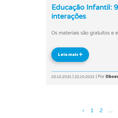
Educação Infantil: 9
interações
Os materiais são gratuitos e
Leia mais
22.10.2021
|
22.10.2021
|
Por
Obser
‹
1
2
...