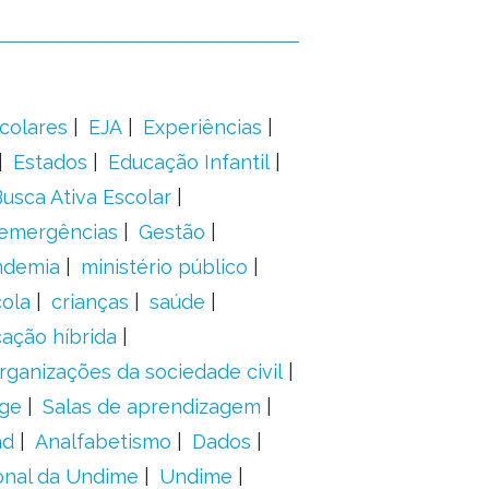
colares
EJA
Experiências
Estados
Educação Infantil
usca Ativa Escolar
 emergências
Gestão
ndemia
ministério público
ola
crianças
saúde
ação híbrida
rganizações da sociedade civil
ge
Salas de aprendizagem
ad
Analfabetismo
Dados
onal da Undime
Undime