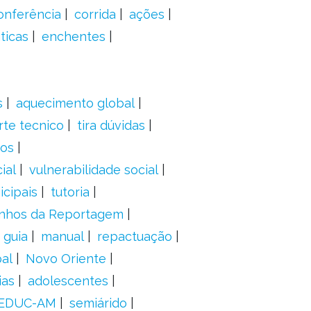
onferência
corrida
ações
ticas
enchentes
s
aquecimento global
rte tecnico
tira dúvidas
dos
ial
vulnerabilidade social
cipais
tutoria
nhos da Reportagem
guia
manual
repactuação
al
Novo Oriente
ias
adolescentes
EDUC-AM
semiárido