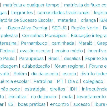
matrícula a qualquer tempo
matrícula de fluxo co
gas
Imigrantes
comunidades tradicionais
legisl
jetória de Sucesso Escolar
materiais
criança
BA
s
~Busca Ativa Escolar
SEDUC
Região Norte
B
palestra
Conselhos Municipais
Educação integra
teresina
Pernambuco
caminhada
Marajó
Gae
Federal
evasão escolar
ensino médio
incentivo
o Paulo
Paraupebas
Brasil
desafios
Espírito S
ndizagem
alfabetização
fórum regional
Fóruns e
vatá
Belém
dia da escola
escola
distrito feder
uência escolar
Petrolina
MT
DIa d
colegiado
a não pode
estratégia
direitos
IDH
infrequência
to
iniciativa
rio de janeiro
meta
levantamento
ar
ES
boas práticas
encontro
sucesso
Ibura