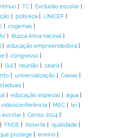
ntínuo
TC
Exclusão escolar
ação
pobreza
UNICEF
E
cogemas
AV
Busca Ativa Vacinal
l
educação empreendedora
pe
congresso
Sul
reunião
ceará
anto
universalização
Caxias
staduais
al
educação especial
água
videoconferência
MEC
lei
 escolar
Censo 2024
FNDE
Asserte
qualidade
 que protege
ensino