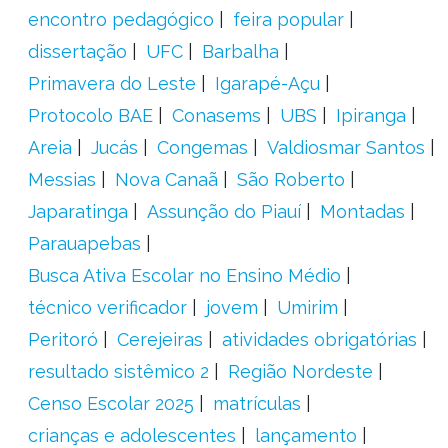
encontro pedagógico
feira popular
dissertação
UFC
Barbalha
Primavera do Leste
Igarapé-Açu
Protocolo BAE
Conasems
UBS
Ipiranga
Areia
Jucás
Congemas
Valdiosmar Santos
Messias
Nova Canaã
São Roberto
Japaratinga
Assunção do Piauí
Montadas
Parauapebas
Busca Ativa Escolar no Ensino Médio
técnico verificador
jovem
Umirim
Peritoró
Cerejeiras
atividades obrigatórias
resultado sistêmico 2
Região Nordeste
Censo Escolar 2025
matrículas
crianças e adolescentes
lançamento