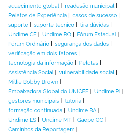
aquecimento global
readesão municipal
Relatos de Experiência
casos de sucesso
suporte
suporte tecnico
tira dúvidas
Undime CE
Undime RO
Fórum Estadual
Fórum Ordinário
segurança dos dados
verificação em dois fatores
tecnologia da informação
Pelotas
Assistência Social
vulnerabilidade social
Millie Bobby Brown
Embaixadora Global do UNICEF
Undime PI
gestores municipais
tutoria
formação continuada
Undime BA
Undime ES
Undime MT
Gaepe GO
Caminhos da Reportagem