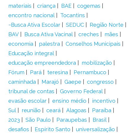
materiais
criança
BAE
cogemas
encontro nacional
Tocantins
~Busca Ativa Escolar
SEDUC
Região Norte
BAV
Busca Ativa Vacinal
creches
mães
economia
palestra
Conselhos Municipais
Educação integral
educação empreendedora
mobilização
Fórum
Pará
teresina
Pernambuco
caminhada
Marajó
Gaepe
congresso
tribunal de contas
Governo Federal
evasão escolar
ensino médio
incentivo
Sul
reunião
ceará
Alagoas
Paraíba
2023
São Paulo
Paraupebas
Brasil
desafios
Espírito Santo
universalização