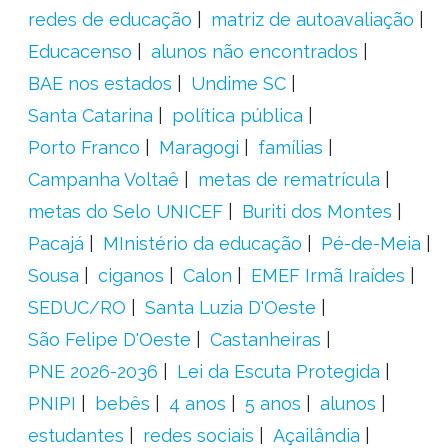
redes de educação
matriz de autoavaliação
Educacenso
alunos não encontrados
BAE nos estados
Undime SC
Santa Catarina
política pública
Porto Franco
Maragogi
famílias
Campanha Voltaê
metas de rematrícula
metas do Selo UNICEF
Buriti dos Montes
Pacajá
MInistério da educação
Pé-de-Meia
Sousa
ciganos
Calon
EMEF Irmã Iraídes
SEDUC/RO
Santa Luzia D'Oeste
São Felipe D'Oeste
Castanheiras
PNE 2026-2036
Lei da Escuta Protegida
PNIPI
bebês
4 anos
5 anos
alunos
estudantes
redes sociais
Açailândia