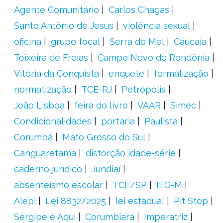
Agente Comunitário
Carlos Chagas
Santo Antônio de Jesus
violência sexual
oficina
grupo focal
Serra do Mel
Caucaia
Teixeira de Freias
Campo Novo de Rondônia
Vitória da Conquista
enquete
formalização
normatização
TCE-RJ
Petrópolis
João Lisboa
feira do livro
VAAR
Simec
Condicionalidades
portaria
Paulista
Corumbá
Mato Grosso do Sul
Canguaretama
distorção idade-série
caderno jurídico
Jundiaí
absenteísmo escolar
TCE/SP
IEG-M
Alepi
Lei 8832/2025
lei estadual
Pit Stop
Sergipe é Aqui
Corumbiara
Imperatriz