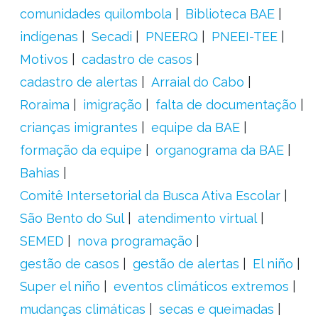
comunidades quilombola
Biblioteca BAE
indígenas
Secadi
PNEERQ
PNEEI-TEE
Motivos
cadastro de casos
cadastro de alertas
Arraial do Cabo
Roraima
imigração
falta de documentação
crianças imigrantes
equipe da BAE
formação da equipe
organograma da BAE
Bahias
Comitê Intersetorial da Busca Ativa Escolar
São Bento do Sul
atendimento virtual
SEMED
nova programação
gestão de casos
gestão de alertas
El niño
Super el niño
eventos climáticos extremos
mudanças climáticas
secas e queimadas