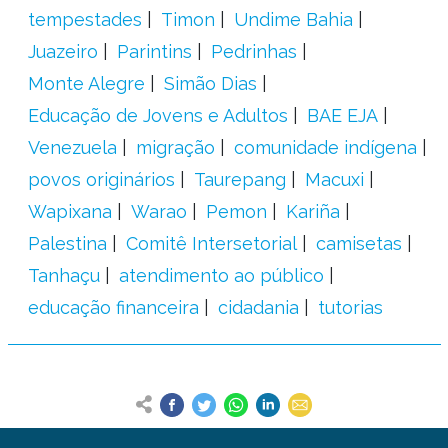
tempestades
Timon
Undime Bahia
Juazeiro
Parintins
Pedrinhas
Monte Alegre
Simão Dias
Educação de Jovens e Adultos
BAE EJA
Venezuela
migração
comunidade indígena
povos originários
Taurepang
Macuxi
Wapixana
Warao
Pemon
Kariña
Palestina
Comitê Intersetorial
camisetas
Tanhaçu
atendimento ao público
educação financeira
cidadania
tutorias