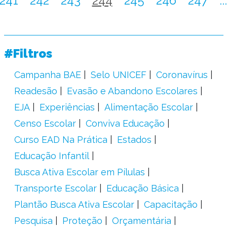
241
242
243
244
245
246
247
...
#Filtros
Campanha BAE
Selo UNICEF
Coronavírus
Readesão
Evasão e Abandono Escolares
EJA
Experiências
Alimentação Escolar
Censo Escolar
Conviva Educação
Curso EAD Na Prática
Estados
Educação Infantil
Busca Ativa Escolar em Pílulas
Transporte Escolar
Educação Básica
Plantão Busca Ativa Escolar
Capacitação
Pesquisa
Proteção
Orçamentária