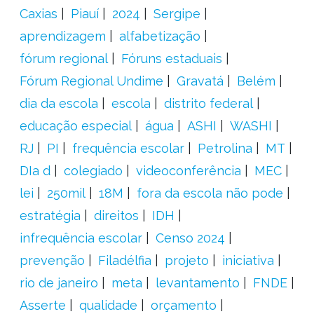
Caxias
Piauí
2024
Sergipe
aprendizagem
alfabetização
fórum regional
Fóruns estaduais
Fórum Regional Undime
Gravatá
Belém
dia da escola
escola
distrito federal
educação especial
água
ASHI
WASHI
RJ
PI
frequência escolar
Petrolina
MT
DIa d
colegiado
videoconferência
MEC
lei
250mil
18M
fora da escola não pode
estratégia
direitos
IDH
infrequência escolar
Censo 2024
prevenção
Filadélfia
projeto
iniciativa
rio de janeiro
meta
levantamento
FNDE
Asserte
qualidade
orçamento