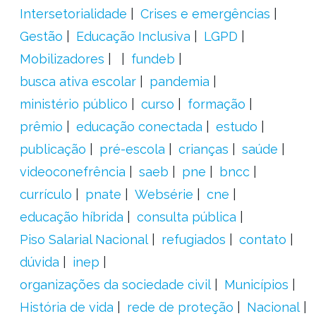
Intersetorialidade
Crises e emergências
Gestão
Educação Inclusiva
LGPD
Mobilizadores
fundeb
busca ativa escolar
pandemia
ministério público
curso
formação
prêmio
educação conectada
estudo
publicação
pré-escola
crianças
saúde
videoconefrência
saeb
pne
bncc
currículo
pnate
Websérie
cne
educação híbrida
consulta pública
Piso Salarial Nacional
refugiados
contato
dúvida
inep
organizações da sociedade civil
Municípios
História de vida
rede de proteção
Nacional