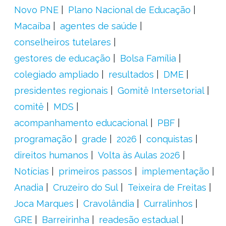
Novo PNE
Plano Nacional de Educação
Macaíba
agentes de saúde
conselheiros tutelares
gestores de educação
Bolsa Família
colegiado ampliado
resultados
DME
presidentes regionais
Gomitê Intersetorial
comitê
MDS
acompanhamento educacional
PBF
programação
grade
2026
conquistas
direitos humanos
Volta às Aulas 2026
Notícias
primeiros passos
implementação
Anadia
Cruzeiro do Sul
Teixeira de Freitas
Joca Marques
Cravolândia
Curralinhos
GRE
Barreirinha
readesão estadual