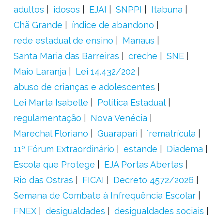
adultos
idosos
EJAI
SNPPI
Itabuna
Chã Grande
índice de abandono
rede estadual de ensino
Manaus
Santa Maria das Barreiras
creche
SNE
Maio Laranja
Lei 14.432/202
abuso de crianças e adolescentes
Lei Marta Isabelle
Política Estadual
regulamentação
Nova Venécia
Marechal Floriano
Guarapari
´rematrícula
11º Fórum Extraordinário
estande
Diadema
Escola que Protege
EJA Portas Abertas
Rio das Ostras
FICAI
Decreto 4572/2026
Semana de Combate à Infrequência Escolar
FNEX
desigualdades
desigualdades sociais