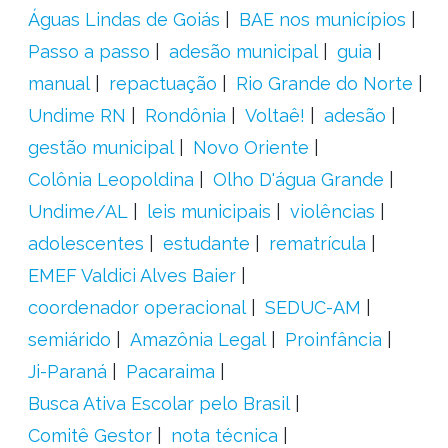
Águas Lindas de Goiás
BAE nos municípios
Passo a passo
adesão municipal
guia
manual
repactuação
Rio Grande do Norte
Undime RN
Rondônia
Voltaê!
adesão
gestão municipal
Novo Oriente
Colônia Leopoldina
Olho D'água Grande
Undime/AL
leis municipais
violências
adolescentes
estudante
rematrícula
EMEF Valdici Alves Baier
coordenador operacional
SEDUC-AM
semiárido
Amazônia Legal
Proinfância
Ji-Paraná
Pacaraima
Busca Ativa Escolar pelo Brasil
Comitê Gestor
nota técnica