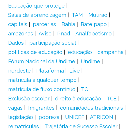
Educação que protege
Salas de aprendizagem
TAM
Mutirão
capitais
parcerias
Bahia
Bate papo
amazonas
Aviso
Pnad
Analfabetismo
Dados
participação social
políticas de educação
educação
campanha
Fórum Nacional da Undime
Undime
nordeste
Plataforma
Live
matrícula a qualquer tempo
matrícula de fluxo contínuo
TC
Exclusão escolar
direito à educação
TCE
vagas
Imigrantes
comunidades tradicionais
legislação
pobreza
UNICEF
ATRICON
rematrículas
Trajetória de Sucesso Escolar