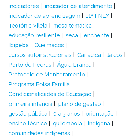
indicadores
indicador de atendimento
indicador de aprendizagem
11º FNEX
Teotônio Vilela
mesa temática
educação resiliente
seca
enchente
Ibipeba
Queimados
cursos autoinstrucionais
Cariacica
Jaicós
Porto de Pedras
Águia Branca
Protocolo de Monitoramento
Programa Bolsa Família
Condicionalidades de Educação
primeira infância
plano de gestão
gestão pública
0 a 3 anos
orientação
ensino técnico
quilombola
indígena
comunidades indígenas