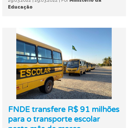
29.03.2022
|
29.03.2022
|
Por
Ministério da
Educação
FNDE transfere R$ 91 milhões
para o transporte escolar