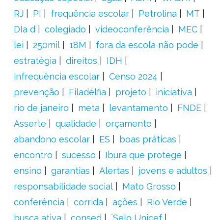
RJ
PI
frequência escolar
Petrolina
MT
DIa d
colegiado
videoconferência
MEC
lei
250mil
18M
fora da escola não pode
estratégia
direitos
IDH
infrequência escolar
Censo 2024
prevenção
Filadélfia
projeto
iniciativa
rio de janeiro
meta
levantamento
FNDE
Asserte
qualidade
orçamento
abandono escolar
ES
boas práticas
encontro
sucesso
Ibura que protege
ensino
garantias
Alertas
jovens e adultos
responsabilidade social
Mato Grosso
conferência
corrida
ações
Rio Verde
busca ativa
consed
´Selo Unicef