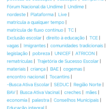
Fórum Nacional da Undime
Undime
nordeste
Plataforma
Live
matrícula a qualquer tempo
matrícula de fluxo contínuo
TC
Exclusão escolar
direito à educação
TCE
vagas
Imigrantes
comunidades tradicionais
legislação
pobreza
UNICEF
ATRICON
rematrículas
Trajetória de Sucesso Escolar
materiais
criança
BAE
cogemas
encontro nacional
Tocantins
~Busca Ativa Escolar
SEDUC
Região Norte
BAV
Busca Ativa Vacinal
creches
mães
economia
palestra
Conselhos Municipais
Educação integral