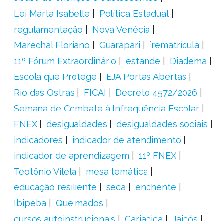
Lei Marta Isabelle
Política Estadual
regulamentação
Nova Venécia
Marechal Floriano
Guarapari
´rematrícula
11º Fórum Extraordinário
estande
Diadema
Escola que Protege
EJA Portas Abertas
Rio das Ostras
FICAI
Decreto 4572/2026
Semana de Combate à Infrequência Escolar
FNEX
desigualdades
desigualdades sociais
indicadores
indicador de atendimento
indicador de aprendizagem
11º FNEX
Teotônio Vilela
mesa temática
educação resiliente
seca
enchente
Ibipeba
Queimados
cursos autoinstrucionais
Cariacica
Jaicós