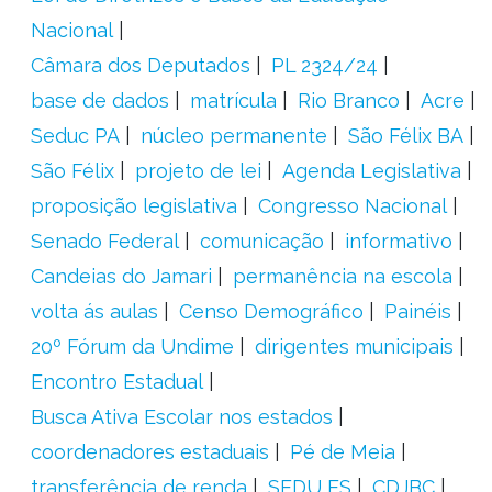
Nacional
Câmara dos Deputados
PL 2324/24
base de dados
matrícula
Rio Branco
Acre
Seduc PA
núcleo permanente
São Félix BA
São Félix
projeto de lei
Agenda Legislativa
proposição legislativa
Congresso Nacional
Senado Federal
comunicação
informativo
Candeias do Jamari
permanência na escola
volta ás aulas
Censo Demográfico
Painéis
20º Fórum da Undime
dirigentes municipais
Encontro Estadual
Busca Ativa Escolar nos estados
coordenadores estaduais
Pé de Meia
transferência de renda
SEDU ES
CDJBC