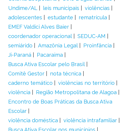
Undime/AL
leis municipais
violências
adolescentes
estudante
rematrícula
EMEF Valdici Alves Baier
coordenador operacional
SEDUC-AM
semiárido
Amazônia Legal
Proinfância
Ji-Paraná
Pacaraima
Busca Ativa Escolar pelo Brasil
Comitê Gestor
nota técnica
caderno temático
violências no território
violência
Região Metropolitana de Alagoa
Encontro de Boas Práticas da Busca Ativa
Escolar
violência doméstica
violência intrafamiliar
Busca Ativa Escolar nos municípios