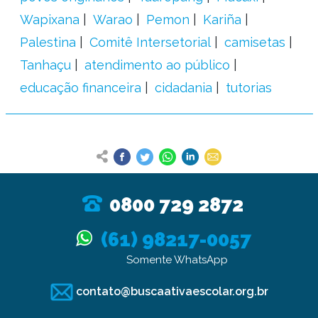
Wapixana
Warao
Pemon
Kariña
Palestina
Comitê Intersetorial
camisetas
Tanhaçu
atendimento ao público
educação financeira
cidadania
tutorias
0800 729 2872
(61) 98217-0057
Somente WhatsApp
contato@buscaativaescolar.org.br