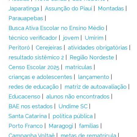
Japaratinga
Assunção do Piauí
Montadas
Parauapebas
Busca Ativa Escolar no Ensino Médio
técnico verificador
jovem
Umirim
Peritoró
Cerejeiras
atividades obrigatórias
resultado sistêmico 2
Região Nordeste
Censo Escolar 2025
matrículas
crianças e adolescentes
lançamento
redes de educação
matriz de autoavaliação
Educacenso
alunos não encontrados
BAE nos estados
Undime SC
Santa Catarina
política pública
Porto Franco
Maragogi
famílias
Campanha Voltaê
metas de rematrícula