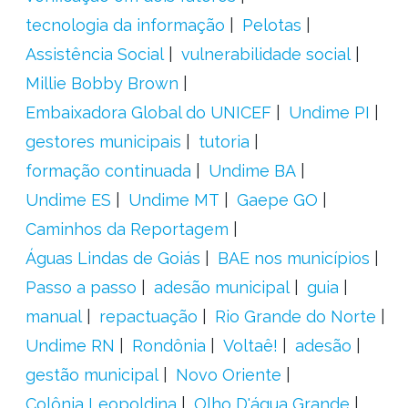
tecnologia da informação
Pelotas
Assistência Social
vulnerabilidade social
Millie Bobby Brown
Embaixadora Global do UNICEF
Undime PI
gestores municipais
tutoria
formação continuada
Undime BA
Undime ES
Undime MT
Gaepe GO
Caminhos da Reportagem
Águas Lindas de Goiás
BAE nos municípios
Passo a passo
adesão municipal
guia
manual
repactuação
Rio Grande do Norte
Undime RN
Rondônia
Voltaê!
adesão
gestão municipal
Novo Oriente
Colônia Leopoldina
Olho D'água Grande