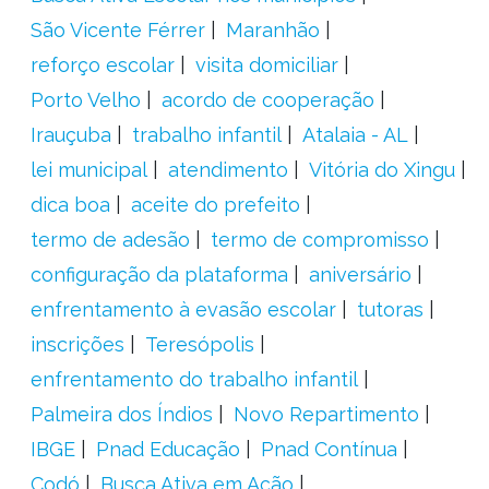
São Vicente Férrer
Maranhão
reforço escolar
visita domiciliar
Porto Velho
acordo de cooperação
Irauçuba
trabalho infantil
Atalaia - AL
lei municipal
atendimento
Vitória do Xingu
dica boa
aceite do prefeito
termo de adesão
termo de compromisso
configuração da plataforma
aniversário
enfrentamento à evasão escolar
tutoras
inscrições
Teresópolis
enfrentamento do trabalho infantil
Palmeira dos Índios
Novo Repartimento
IBGE
Pnad Educação
Pnad Contínua
Codó
Busca Ativa em Ação