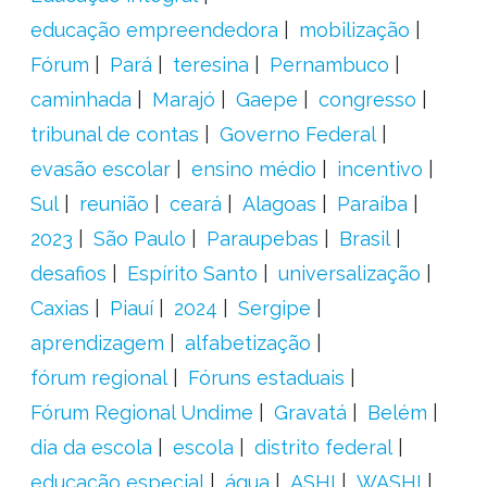
educação empreendedora
mobilização
Fórum
Pará
teresina
Pernambuco
caminhada
Marajó
Gaepe
congresso
tribunal de contas
Governo Federal
evasão escolar
ensino médio
incentivo
Sul
reunião
ceará
Alagoas
Paraíba
2023
São Paulo
Paraupebas
Brasil
desafios
Espírito Santo
universalização
Caxias
Piauí
2024
Sergipe
aprendizagem
alfabetização
fórum regional
Fóruns estaduais
Fórum Regional Undime
Gravatá
Belém
dia da escola
escola
distrito federal
educação especial
água
ASHI
WASHI