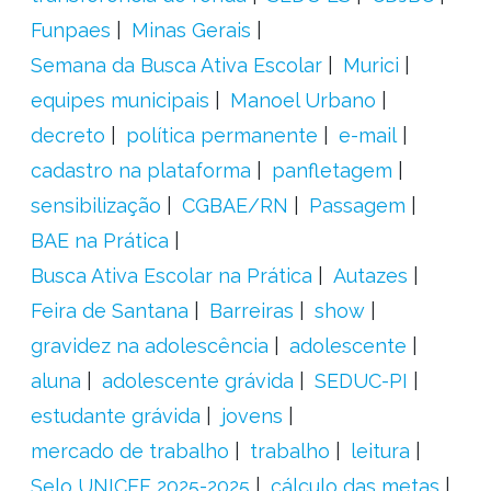
Funpaes
Minas Gerais
Semana da Busca Ativa Escolar
Murici
equipes municipais
Manoel Urbano
decreto
política permanente
e-mail
cadastro na plataforma
panfletagem
sensibilização
CGBAE/RN
Passagem
BAE na Prática
Busca Ativa Escolar na Prática
Autazes
Feira de Santana
Barreiras
show
gravidez na adolescência
adolescente
aluna
adolescente grávida
SEDUC-PI
estudante grávida
jovens
mercado de trabalho
trabalho
leitura
Selo UNICEF 2025-2025
cálculo das metas