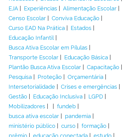
EJA
Experiências
Alimentação Escolar
Censo Escolar
Conviva Educação
Curso EAD Na Prática
Estados
Educação Infantil
Busca Ativa Escolar em Pílulas
Transporte Escolar
Educação Básica
Plantão Busca Ativa Escolar
Capacitação
Pesquisa
Proteção
Orçamentária
Intersetorialidade
Crises e emergências
Gestão
Educação Inclusiva
LGPD
Mobilizadores
fundeb
busca ativa escolar
pandemia
ministério público
curso
formação
prêmio
educação conectada
estudo