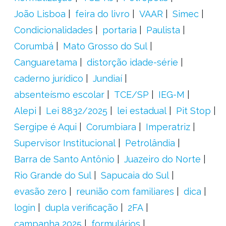
João Lisboa
feira do livro
VAAR
Simec
Condicionalidades
portaria
Paulista
Corumbá
Mato Grosso do Sul
Canguaretama
distorção idade-série
caderno jurídico
Jundiaí
absenteísmo escolar
TCE/SP
IEG-M
Alepi
Lei 8832/2025
lei estadual
Pit Stop
Sergipe é Aqui
Corumbiara
Imperatriz
Supervisor Institucional
Petrolândia
Barra de Santo Antônio
Juazeiro do Norte
Rio Grande do Sul
Sapucaia do Sul
evasão zero
reunião com familiares
dica
login
dupla verificação
2FA
campanha 2025
formulários