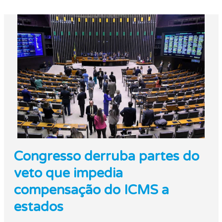
Congresso derruba partes do
veto que impedia
compensação do ICMS a
estados