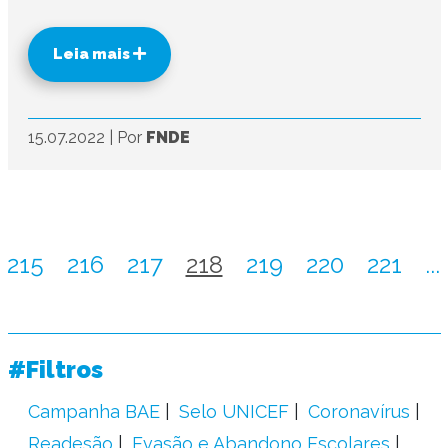
Leia mais
15.07.2022
|
Por
FNDE
215
216
217
218
219
220
221
...
#Filtros
Campanha BAE
Selo UNICEF
Coronavírus
Readesão
Evasão e Abandono Escolares