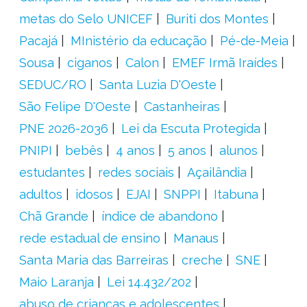
metas do Selo UNICEF
Buriti dos Montes
Pacajá
MInistério da educação
Pé-de-Meia
Sousa
ciganos
Calon
EMEF Irmã Iraídes
SEDUC/RO
Santa Luzia D'Oeste
São Felipe D'Oeste
Castanheiras
PNE 2026-2036
Lei da Escuta Protegida
PNIPI
bebês
4 anos
5 anos
alunos
estudantes
redes sociais
Açailândia
adultos
idosos
EJAI
SNPPI
Itabuna
Chã Grande
índice de abandono
rede estadual de ensino
Manaus
Santa Maria das Barreiras
creche
SNE
Maio Laranja
Lei 14.432/202
abuso de crianças e adolescentes