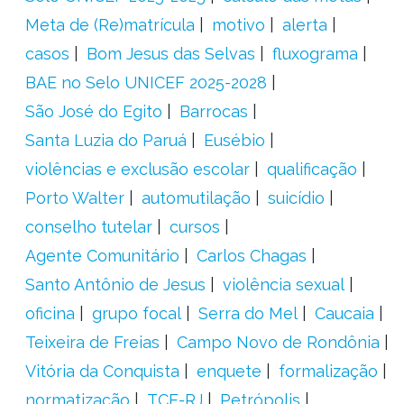
Meta de (Re)matrícula
motivo
alerta
casos
Bom Jesus das Selvas
fluxograma
BAE no Selo UNICEF 2025-2028
São José do Egito
Barrocas
Santa Luzia do Paruá
Eusébio
violências e exclusão escolar
qualificação
Porto Walter
automutilação
suicídio
conselho tutelar
cursos
Agente Comunitário
Carlos Chagas
Santo Antônio de Jesus
violência sexual
oficina
grupo focal
Serra do Mel
Caucaia
Teixeira de Freias
Campo Novo de Rondônia
Vitória da Conquista
enquete
formalização
normatização
TCE-RJ
Petrópolis