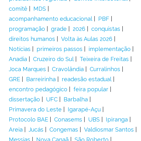
comitê
MDS
acompanhamento educacional
PBF
programação
grade
2026
conquistas
direitos humanos
Volta às Aulas 2026
Notícias
primeiros passos
implementação
Anadia
Cruzeiro do Sul
Teixeira de Freitas
Joca Marques
Cravolândia
Curralinhos
GRE
Barreirinha
readesão estadual
encontro pedagógico
feira popular
dissertação
UFC
Barbalha
Primavera do Leste
Igarapé-Açu
Protocolo BAE
Conasems
UBS
Ipiranga
Areia
Jucás
Congemas
Valdiosmar Santos
Messias
Nova Canaã
São Roberto