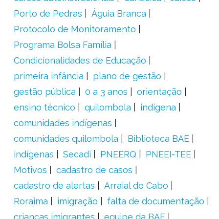
Porto de Pedras
Águia Branca
Protocolo de Monitoramento
Programa Bolsa Família
Condicionalidades de Educação
primeira infância
plano de gestão
gestão pública
0 a 3 anos
orientação
ensino técnico
quilombola
indígena
comunidades indígenas
comunidades quilombola
Biblioteca BAE
indígenas
Secadi
PNEERQ
PNEEI-TEE
Motivos
cadastro de casos
cadastro de alertas
Arraial do Cabo
Roraima
imigração
falta de documentação
crianças imigrantes
equipe da BAE