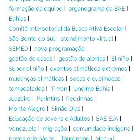
formação da equipe
organograma da BAE
Bahias
Comitê Intersetorial da Busca Ativa Escolar
São Bento do Sul
atendimento virtual
SEMED
nova programação
gestão de casos
gestão de alertas
El niño
Super el niño
eventos climáticos extremos
mudanças climáticas
secas e queimadas
tempestades
Timon
Undime Bahia
Juazeiro
Parintins
Pedrinhas
Monte Alegre
Simão Dias
Educação de Jovens e Adultos
BAE EJA
Venezuela
migração
comunidade indígena
povos originários
Taurepang
Macuxi