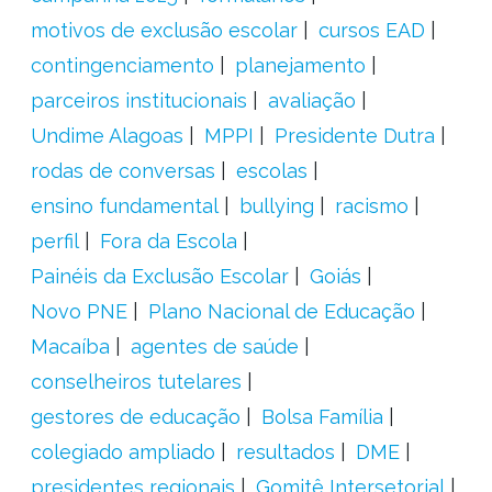
motivos de exclusão escolar
cursos EAD
contingenciamento
planejamento
parceiros institucionais
avaliação
Undime Alagoas
MPPI
Presidente Dutra
rodas de conversas
escolas
ensino fundamental
bullying
racismo
perfil
Fora da Escola
Painéis da Exclusão Escolar
Goiás
Novo PNE
Plano Nacional de Educação
Macaíba
agentes de saúde
conselheiros tutelares
gestores de educação
Bolsa Família
colegiado ampliado
resultados
DME
presidentes regionais
Gomitê Intersetorial