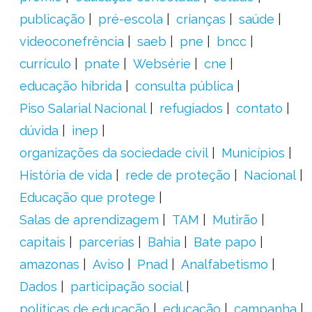
publicação
pré-escola
crianças
saúde
videoconefrência
saeb
pne
bncc
currículo
pnate
Websérie
cne
educação híbrida
consulta pública
Piso Salarial Nacional
refugiados
contato
dúvida
inep
organizações da sociedade civil
Municípios
História de vida
rede de proteção
Nacional
Educação que protege
Salas de aprendizagem
TAM
Mutirão
capitais
parcerias
Bahia
Bate papo
amazonas
Aviso
Pnad
Analfabetismo
Dados
participação social
políticas de educação
educação
campanha