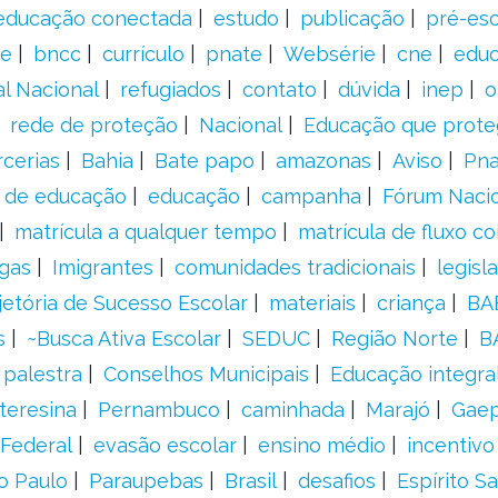
educação conectada
estudo
publicação
pré-esc
e
bncc
currículo
pnate
Websérie
cne
educ
al Nacional
refugiados
contato
dúvida
inep
o
rede de proteção
Nacional
Educação que prote
rcerias
Bahia
Bate papo
amazonas
Aviso
Pn
s de educação
educação
campanha
Fórum Naci
matrícula a qualquer tempo
matrícula de fluxo co
gas
Imigrantes
comunidades tradicionais
legisl
jetória de Sucesso Escolar
materiais
criança
BA
s
~Busca Ativa Escolar
SEDUC
Região Norte
B
palestra
Conselhos Municipais
Educação integra
teresina
Pernambuco
caminhada
Marajó
Gae
Federal
evasão escolar
ensino médio
incentivo
o Paulo
Paraupebas
Brasil
desafios
Espírito S