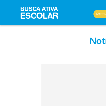
ACESS
Notí