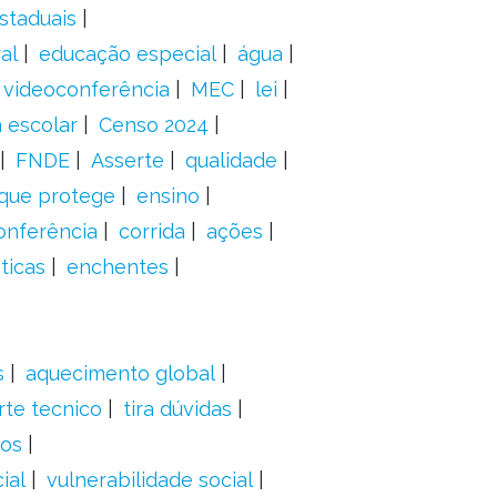
staduais
al
educação especial
água
videoconferência
MEC
lei
 escolar
Censo 2024
FNDE
Asserte
qualidade
 que protege
ensino
onferência
corrida
ações
ticas
enchentes
s
aquecimento global
rte tecnico
tira dúvidas
dos
ial
vulnerabilidade social