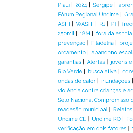
Piauí
2024
Sergipe
apre
Fórum Regional Undime
Gra
ASHI
WASHI
RJ
PI
freq
250mil
18M
fora da escol
prevenção
Filadélfia
proje
orçamento
abandono escol
garantias
Alertas
jovens e
Rio Verde
busca ativa
con
ondas de calor
inundações
violência contra crianças e 
Selo Nacional Compromisso c
readesão municipal
Relatos
Undime CE
Undime RO
Fó
verificação em dois fatores