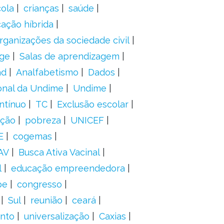
ola
crianças
saúde
ação híbrida
rganizações da sociedade civil
ge
Salas de aprendizagem
ad
Analfabetismo
Dados
onal da Undime
Undime
ntínuo
TC
Exclusão escolar
ação
pobreza
UNICEF
E
cogemas
AV
Busca Ativa Vacinal
l
educação empreendedora
pe
congresso
Sul
reunião
ceará
anto
universalização
Caxias