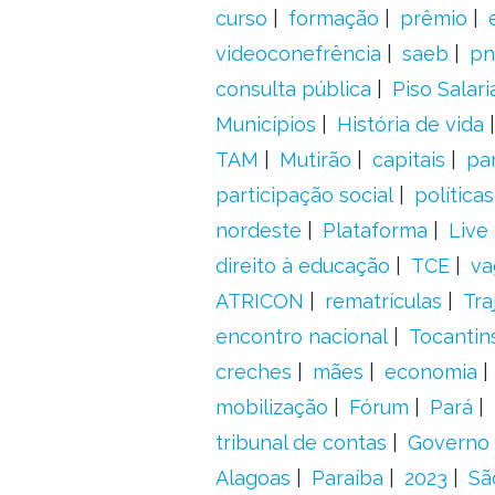
curso
formação
prêmio
videoconefrência
saeb
pn
consulta pública
Piso Salari
Municípios
História de vida
TAM
Mutirão
capitais
pa
participação social
política
nordeste
Plataforma
Live
direito à educação
TCE
va
ATRICON
rematrículas
Tra
encontro nacional
Tocantin
creches
mães
economia
mobilização
Fórum
Pará
tribunal de contas
Governo 
Alagoas
Paraíba
2023
Sã