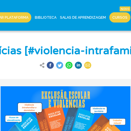
AR PLATAFORMA
BIBLIOTECA
SALAS DE APRENDIZAGEM
CURSOS
cias [#violencia-intrafami