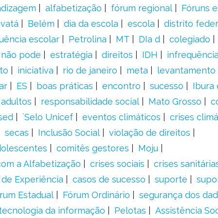
ndizagem
alfabetização
fórum regional
Fóruns e
vatá
Belém
dia da escola
escola
distrito feder
uência escolar
Petrolina
MT
DIa d
colegiado
a não pode
estratégia
direitos
IDH
infrequência
to
iniciativa
rio de janeiro
meta
levantamento
ar
ES
boas práticas
encontro
sucesso
Ibura
 adultos
responsabilidade social
Mato Grosso
c
sed
´Selo Unicef
eventos climáticos
crises climá
secas
Inclusão Social
violação de direitos
adolescentes
comitês gestores
Moju
om a Alfabetização
crises sociais
crises sanitária
 de Experiência
casos de sucesso
suporte
supo
rum Estadual
Fórum Ordinário
segurança dos da
tecnologia da informação
Pelotas
Assistência Soc