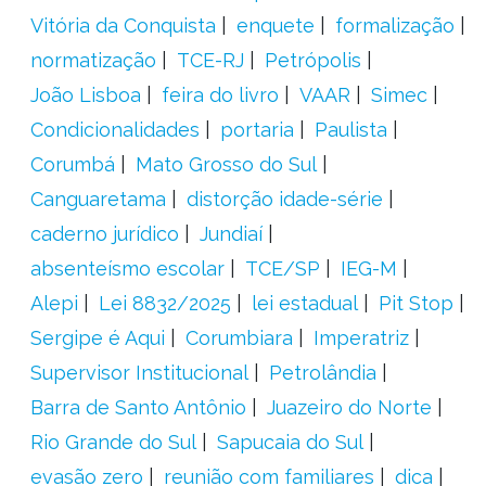
Vitória da Conquista
enquete
formalização
normatização
TCE-RJ
Petrópolis
João Lisboa
feira do livro
VAAR
Simec
Condicionalidades
portaria
Paulista
Corumbá
Mato Grosso do Sul
Canguaretama
distorção idade-série
caderno jurídico
Jundiaí
absenteísmo escolar
TCE/SP
IEG-M
Alepi
Lei 8832/2025
lei estadual
Pit Stop
Sergipe é Aqui
Corumbiara
Imperatriz
Supervisor Institucional
Petrolândia
Barra de Santo Antônio
Juazeiro do Norte
Rio Grande do Sul
Sapucaia do Sul
evasão zero
reunião com familiares
dica