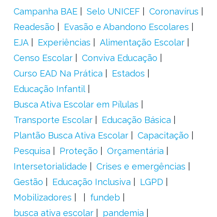
Campanha BAE
Selo UNICEF
Coronavírus
Readesão
Evasão e Abandono Escolares
EJA
Experiências
Alimentação Escolar
Censo Escolar
Conviva Educação
Curso EAD Na Prática
Estados
Educação Infantil
Busca Ativa Escolar em Pílulas
Transporte Escolar
Educação Básica
Plantão Busca Ativa Escolar
Capacitação
Pesquisa
Proteção
Orçamentária
Intersetorialidade
Crises e emergências
Gestão
Educação Inclusiva
LGPD
Mobilizadores
fundeb
busca ativa escolar
pandemia