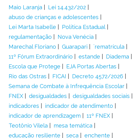
Maio Laranja
Lei 14.432/202
abuso de crianças e adolescentes
Lei Marta Isabelle
Política Estadual
regulamentação
Nova Venécia
Marechal Floriano
Guarapari
´rematrícula
11º Fórum Extraordinário
estande
Diadema
Escola que Protege
EJA Portas Abertas
Rio das Ostras
FICAI
Decreto 4572/2026
Semana de Combate à Infrequência Escolar
FNEX
desigualdades
desigualdades sociais
indicadores
indicador de atendimento
indicador de aprendizagem
11º FNEX
Teotônio Vilela
mesa temática
educação resiliente
seca
enchente