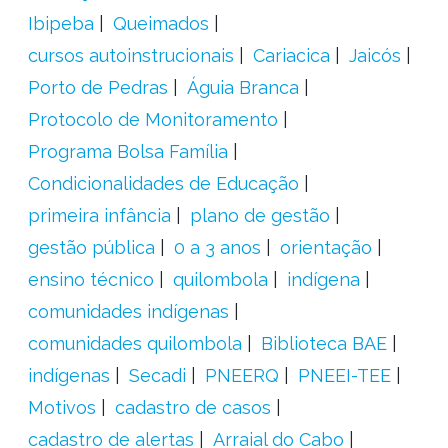
Ibipeba
Queimados
cursos autoinstrucionais
Cariacica
Jaicós
Porto de Pedras
Águia Branca
Protocolo de Monitoramento
Programa Bolsa Família
Condicionalidades de Educação
primeira infância
plano de gestão
gestão pública
0 a 3 anos
orientação
ensino técnico
quilombola
indígena
comunidades indígenas
comunidades quilombola
Biblioteca BAE
indígenas
Secadi
PNEERQ
PNEEI-TEE
Motivos
cadastro de casos
cadastro de alertas
Arraial do Cabo