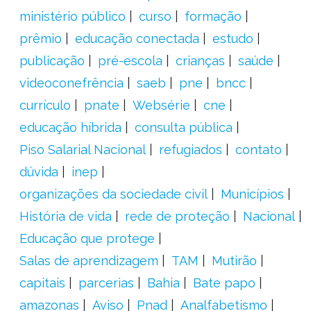
ministério público
curso
formação
prêmio
educação conectada
estudo
publicação
pré-escola
crianças
saúde
videoconefrência
saeb
pne
bncc
currículo
pnate
Websérie
cne
educação híbrida
consulta pública
Piso Salarial Nacional
refugiados
contato
dúvida
inep
organizações da sociedade civil
Municípios
História de vida
rede de proteção
Nacional
Educação que protege
Salas de aprendizagem
TAM
Mutirão
capitais
parcerias
Bahia
Bate papo
amazonas
Aviso
Pnad
Analfabetismo