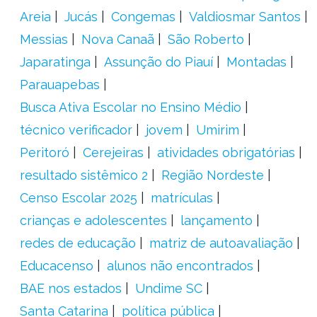
Areia
Jucás
Congemas
Valdiosmar Santos
Messias
Nova Canaã
São Roberto
Japaratinga
Assunção do Piauí
Montadas
Parauapebas
Busca Ativa Escolar no Ensino Médio
técnico verificador
jovem
Umirim
Peritoró
Cerejeiras
atividades obrigatórias
resultado sistêmico 2
Região Nordeste
Censo Escolar 2025
matrículas
crianças e adolescentes
lançamento
redes de educação
matriz de autoavaliação
Educacenso
alunos não encontrados
BAE nos estados
Undime SC
Santa Catarina
política pública