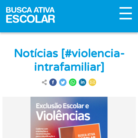
Notícias [#violencia-
intrafamiliar]