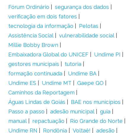
Fórum Ordinário
segurança dos dados
verificação em dois fatores
tecnologia da informação
Pelotas
Assistência Social
vulnerabilidade social
Millie Bobby Brown
Embaixadora Global do UNICEF
Undime PI
gestores municipais
tutoria
formação continuada
Undime BA
Undime ES
Undime MT
Gaepe GO
Caminhos da Reportagem
Águas Lindas de Goiás
BAE nos municípios
Passo a passo
adesão municipal
guia
manual
repactuação
Rio Grande do Norte
Undime RN
Rondônia
Voltaê!
adesão