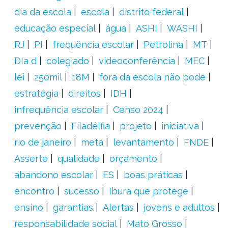
dia da escola
escola
distrito federal
educação especial
água
ASHI
WASHI
RJ
PI
frequência escolar
Petrolina
MT
DIa d
colegiado
videoconferência
MEC
lei
250mil
18M
fora da escola não pode
estratégia
direitos
IDH
infrequência escolar
Censo 2024
prevenção
Filadélfia
projeto
iniciativa
rio de janeiro
meta
levantamento
FNDE
Asserte
qualidade
orçamento
abandono escolar
ES
boas práticas
encontro
sucesso
Ibura que protege
ensino
garantias
Alertas
jovens e adultos
responsabilidade social
Mato Grosso