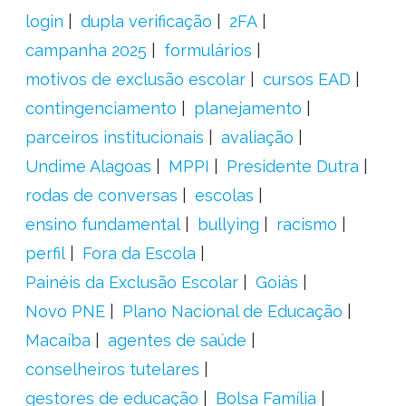
login
dupla verificação
2FA
campanha 2025
formulários
motivos de exclusão escolar
cursos EAD
contingenciamento
planejamento
parceiros institucionais
avaliação
Undime Alagoas
MPPI
Presidente Dutra
rodas de conversas
escolas
ensino fundamental
bullying
racismo
perfil
Fora da Escola
Painéis da Exclusão Escolar
Goiás
Novo PNE
Plano Nacional de Educação
Macaíba
agentes de saúde
conselheiros tutelares
gestores de educação
Bolsa Família