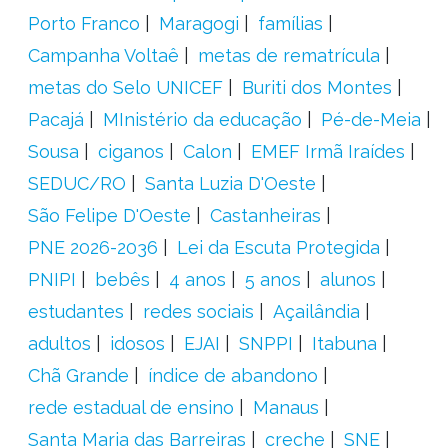
Porto Franco
Maragogi
famílias
Campanha Voltaê
metas de rematrícula
metas do Selo UNICEF
Buriti dos Montes
Pacajá
MInistério da educação
Pé-de-Meia
Sousa
ciganos
Calon
EMEF Irmã Iraídes
SEDUC/RO
Santa Luzia D'Oeste
São Felipe D'Oeste
Castanheiras
PNE 2026-2036
Lei da Escuta Protegida
PNIPI
bebês
4 anos
5 anos
alunos
estudantes
redes sociais
Açailândia
adultos
idosos
EJAI
SNPPI
Itabuna
Chã Grande
índice de abandono
rede estadual de ensino
Manaus
Santa Maria das Barreiras
creche
SNE