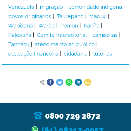
Venezuela
migração
comunidade indígena
povos originários
Taurepang
Macuxi
Wapixana
Warao
Pemon
Kariña
Palestina
Comitê Intersetorial
camisetas
Tanhaçu
atendimento ao público
educação financeira
cidadania
tutorias
0800 729 2872
(61) 98217-0057