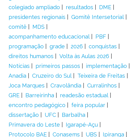
colegiado ampliado
resultados
DME
presidentes regionais
Gomitê Intersetorial
comitê
MDS
acompanhamento educacional
PBF
programação
grade
2026
conquistas
direitos humanos
Volta às Aulas 2026
Notícias
primeiros passos
implementação
Anadia
Cruzeiro do Sul
Teixeira de Freitas
Joca Marques
Cravolândia
Curralinhos
GRE
Barreirinha
readesão estadual
encontro pedagógico
feira popular
dissertação
UFC
Barbalha
Primavera do Leste
Igarapé-Açu
Protocolo BAE
Conasems
UBS
Ipiranga