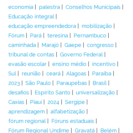
economia
palestra
Conselhos Municipais
Educação integral
educação empreendedora
mobilização
Fórum
Pará
teresina
Pernambuco
caminhada
Marajó
Gaepe
congresso
tribunal de contas
Governo Federal
evasão escolar
ensino médio
incentivo
Sul
reunião
ceará
Alagoas
Paraíba
2023
São Paulo
Paraupebas
Brasil
desafios
Espírito Santo
universalização
Caxias
Piauí
2024
Sergipe
aprendizagem
alfabetização
fórum regional
Fóruns estaduais
Fórum Regional Undime
Gravatá
Belém