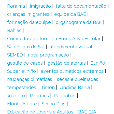
Roraima
imigração
falta de documentação
crianças imigrantes
equipe da BAE
formação da equipe
organograma da BAE
Bahias
Comitê Intersetorial da Busca Ativa Escolar
São Bento do Sul
atendimento virtual
SEMED
nova programação
gestão de casos
gestão de alertas
El niño
Super el niño
eventos climáticos extremos
mudanças climáticas
secas e queimadas
tempestades
Timon
Undime Bahia
Juazeiro
Parintins
Pedrinhas
Monte Alegre
Simão Dias
Educação de Jovens e Adultos
BAE EJA