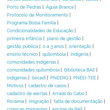
Porto de Pedras
Águia Branca
Protocolo de Monitoramento
Programa Bolsa Família
Condicionalidades de Educação
primeira infância
plano de gestão
gestão pública
0 a 3 anos
orientação
ensino técnico
quilombola
indígena
comunidades indígenas
comunidades quilombola
Biblioteca BAE
indígenas
Secadi
PNEERQ
PNEEI-TEE
Motivos
cadastro de casos
cadastro de alertas
Arraial do Cabo
Roraima
imigração
falta de documentação
crianças imigrantes
equipe da BAE