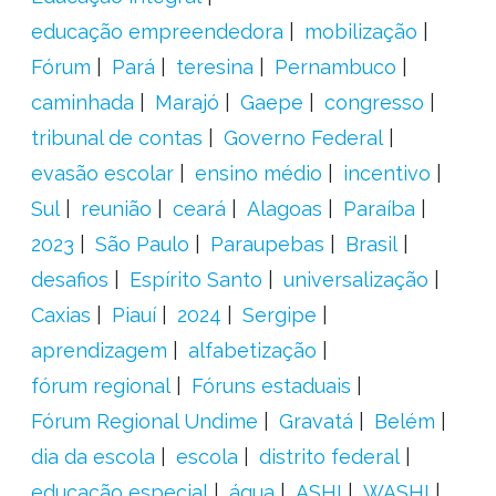
educação empreendedora
mobilização
Fórum
Pará
teresina
Pernambuco
caminhada
Marajó
Gaepe
congresso
tribunal de contas
Governo Federal
evasão escolar
ensino médio
incentivo
Sul
reunião
ceará
Alagoas
Paraíba
2023
São Paulo
Paraupebas
Brasil
desafios
Espírito Santo
universalização
Caxias
Piauí
2024
Sergipe
aprendizagem
alfabetização
fórum regional
Fóruns estaduais
Fórum Regional Undime
Gravatá
Belém
dia da escola
escola
distrito federal
educação especial
água
ASHI
WASHI