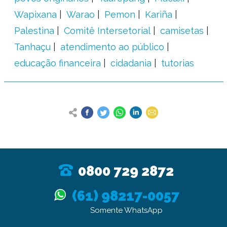
Wapixana
Warao
Pemon
Kariña
Palestina
Comitê Intersetorial
camisetas
Tanhaçu
atendimento ao público
educação financeira
cidadania
tutorias
0800 729 2872
(61) 98217-0057
Somente WhatsApp