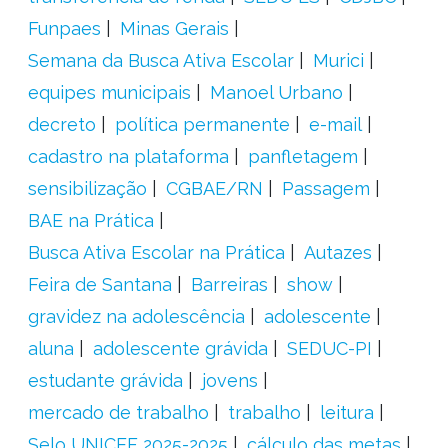
Funpaes
Minas Gerais
Semana da Busca Ativa Escolar
Murici
equipes municipais
Manoel Urbano
decreto
política permanente
e-mail
cadastro na plataforma
panfletagem
sensibilização
CGBAE/RN
Passagem
BAE na Prática
Busca Ativa Escolar na Prática
Autazes
Feira de Santana
Barreiras
show
gravidez na adolescência
adolescente
aluna
adolescente grávida
SEDUC-PI
estudante grávida
jovens
mercado de trabalho
trabalho
leitura
Selo UNICEF 2025-2025
cálculo das metas