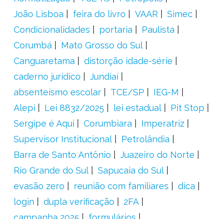
João Lisboa
feira do livro
VAAR
Simec
Condicionalidades
portaria
Paulista
Corumbá
Mato Grosso do Sul
Canguaretama
distorção idade-série
caderno jurídico
Jundiaí
absenteísmo escolar
TCE/SP
IEG-M
Alepi
Lei 8832/2025
lei estadual
Pit Stop
Sergipe é Aqui
Corumbiara
Imperatriz
Supervisor Institucional
Petrolândia
Barra de Santo Antônio
Juazeiro do Norte
Rio Grande do Sul
Sapucaia do Sul
evasão zero
reunião com familiares
dica
login
dupla verificação
2FA
campanha 2025
formulários