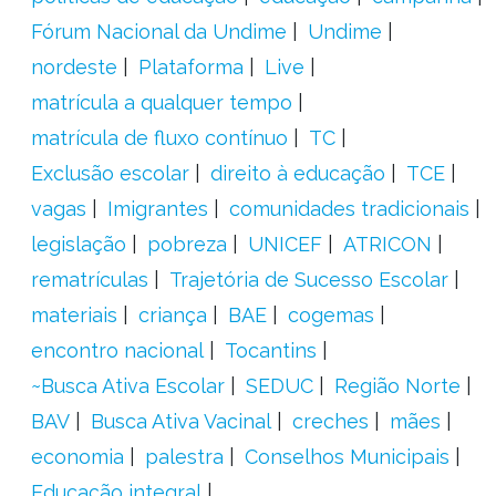
Fórum Nacional da Undime
Undime
nordeste
Plataforma
Live
matrícula a qualquer tempo
matrícula de fluxo contínuo
TC
Exclusão escolar
direito à educação
TCE
vagas
Imigrantes
comunidades tradicionais
legislação
pobreza
UNICEF
ATRICON
rematrículas
Trajetória de Sucesso Escolar
materiais
criança
BAE
cogemas
encontro nacional
Tocantins
~Busca Ativa Escolar
SEDUC
Região Norte
BAV
Busca Ativa Vacinal
creches
mães
economia
palestra
Conselhos Municipais
Educação integral