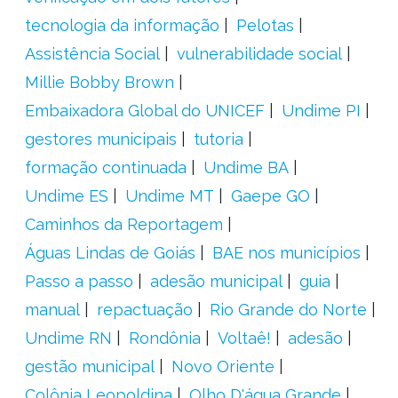
tecnologia da informação
Pelotas
Assistência Social
vulnerabilidade social
Millie Bobby Brown
Embaixadora Global do UNICEF
Undime PI
gestores municipais
tutoria
formação continuada
Undime BA
Undime ES
Undime MT
Gaepe GO
Caminhos da Reportagem
Águas Lindas de Goiás
BAE nos municípios
Passo a passo
adesão municipal
guia
manual
repactuação
Rio Grande do Norte
Undime RN
Rondônia
Voltaê!
adesão
gestão municipal
Novo Oriente
Colônia Leopoldina
Olho D'água Grande