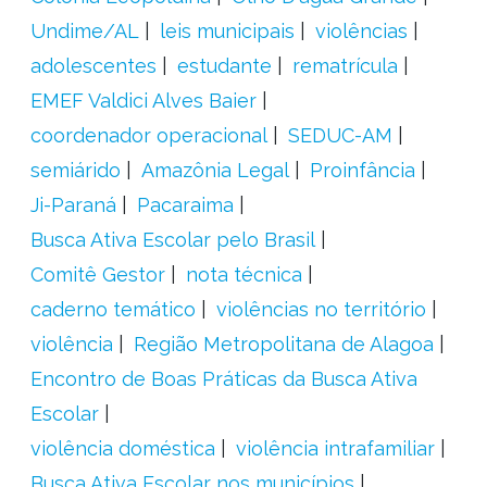
Undime/AL
leis municipais
violências
adolescentes
estudante
rematrícula
EMEF Valdici Alves Baier
coordenador operacional
SEDUC-AM
semiárido
Amazônia Legal
Proinfância
Ji-Paraná
Pacaraima
Busca Ativa Escolar pelo Brasil
Comitê Gestor
nota técnica
caderno temático
violências no território
violência
Região Metropolitana de Alagoa
Encontro de Boas Práticas da Busca Ativa
Escolar
violência doméstica
violência intrafamiliar
Busca Ativa Escolar nos municípios