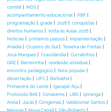
comitê
MDS
acompanhamento educacional
PBF
programação
grade
2026
conquistas
direitos humanos
Volta às Aulas 2026
Notícias
primeiros passos
implementação
Anadia
Cruzeiro do Sul
Teixeira de Freitas
Joca Marques
Cravolândia
Curralinhos
GRE
Barreirinha
readesão estadual
encontro pedagógico
feira popular
dissertação
UFC
Barbalha
Primavera do Leste
Igarapé-Açu
Protocolo BAE
Conasems
UBS
Ipiranga
Areia
Jucás
Congemas
Valdiosmar Santos
Messias
Nova Canaã
São Roberto