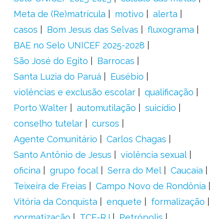
Meta de (Re)matrícula
motivo
alerta
casos
Bom Jesus das Selvas
fluxograma
BAE no Selo UNICEF 2025-2028
São José do Egito
Barrocas
Santa Luzia do Paruá
Eusébio
violências e exclusão escolar
qualificação
Porto Walter
automutilação
suicídio
conselho tutelar
cursos
Agente Comunitário
Carlos Chagas
Santo Antônio de Jesus
violência sexual
oficina
grupo focal
Serra do Mel
Caucaia
Teixeira de Freias
Campo Novo de Rondônia
Vitória da Conquista
enquete
formalização
normatização
TCE-RJ
Petrópolis