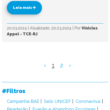
Leia mais
20.03.2024
|
Atualizado: 20.03.2024
|
Por
Vinicius
Appel - TCE-RJ
‹
1
2
›
#Filtros
Campanha BAE
Selo UNICEF
Coronavírus
Readesão
Evasão e Abandono Escolares