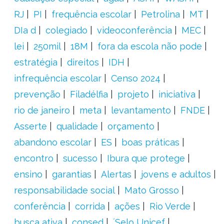
RJ
PI
frequência escolar
Petrolina
MT
DIa d
colegiado
videoconferência
MEC
lei
250mil
18M
fora da escola não pode
estratégia
direitos
IDH
infrequência escolar
Censo 2024
prevenção
Filadélfia
projeto
iniciativa
rio de janeiro
meta
levantamento
FNDE
Asserte
qualidade
orçamento
abandono escolar
ES
boas práticas
encontro
sucesso
Ibura que protege
ensino
garantias
Alertas
jovens e adultos
responsabilidade social
Mato Grosso
conferência
corrida
ações
Rio Verde
busca ativa
consed
´Selo Unicef