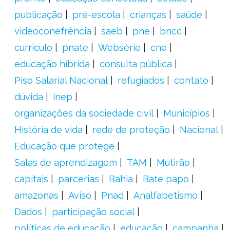
publicação
pré-escola
crianças
saúde
videoconefrência
saeb
pne
bncc
currículo
pnate
Websérie
cne
educação híbrida
consulta pública
Piso Salarial Nacional
refugiados
contato
dúvida
inep
organizações da sociedade civil
Municípios
História de vida
rede de proteção
Nacional
Educação que protege
Salas de aprendizagem
TAM
Mutirão
capitais
parcerias
Bahia
Bate papo
amazonas
Aviso
Pnad
Analfabetismo
Dados
participação social
políticas de educação
educação
campanha