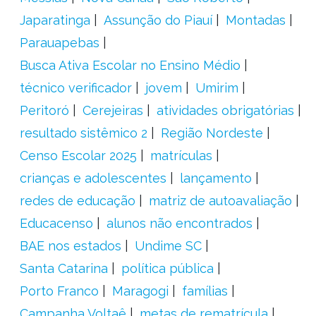
Japaratinga
Assunção do Piauí
Montadas
Parauapebas
Busca Ativa Escolar no Ensino Médio
técnico verificador
jovem
Umirim
Peritoró
Cerejeiras
atividades obrigatórias
resultado sistêmico 2
Região Nordeste
Censo Escolar 2025
matrículas
crianças e adolescentes
lançamento
redes de educação
matriz de autoavaliação
Educacenso
alunos não encontrados
BAE nos estados
Undime SC
Santa Catarina
política pública
Porto Franco
Maragogi
famílias
Campanha Voltaê
metas de rematrícula