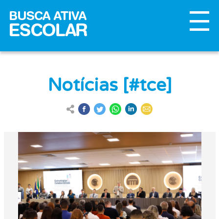
Notícias [#tce]