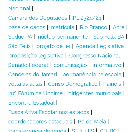
Nacional
Câmara dos Deputados
PL 2324/24
base de dados
matrícula
Rio Branco
Acre
Seduc PA
núcleo permanente
São Félix BA
São Félix
projeto de lei
Agenda Legislativa
proposição legislativa
Congresso Nacional
Senado Federal
comunicação
informativo
Candeias do Jamari
permanência na escola
volta ás aulas
Censo Demográfico
Painéis
20º Fórum da Undime
dirigentes municipais
Encontro Estadual
Busca Ativa Escolar nos estados
coordenadores estaduais
Pé de Meia
transferência de renda
SEDU ES
CDJBC