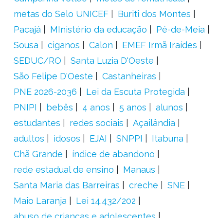
metas do Selo UNICEF
Buriti dos Montes
Pacajá
MInistério da educação
Pé-de-Meia
Sousa
ciganos
Calon
EMEF Irmã Iraídes
SEDUC/RO
Santa Luzia D'Oeste
São Felipe D'Oeste
Castanheiras
PNE 2026-2036
Lei da Escuta Protegida
PNIPI
bebês
4 anos
5 anos
alunos
estudantes
redes sociais
Açailândia
adultos
idosos
EJAI
SNPPI
Itabuna
Chã Grande
índice de abandono
rede estadual de ensino
Manaus
Santa Maria das Barreiras
creche
SNE
Maio Laranja
Lei 14.432/202
abuso de crianças e adolescentes