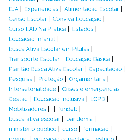
EJA
Experiências
Alimentação Escolar
Censo Escolar
Conviva Educação
Curso EAD Na Prática
Estados
Educação Infantil
Busca Ativa Escolar em Pílulas
Transporte Escolar
Educação Básica
Plantão Busca Ativa Escolar
Capacitação
Pesquisa
Proteção
Orçamentária
Intersetorialidade
Crises e emergências
Gestão
Educação Inclusiva
LGPD
Mobilizadores
fundeb
busca ativa escolar
pandemia
ministério público
curso
formação
prêmio
educação conectada
estudo