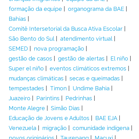
formação da equipe
organograma da BAE
Bahias
Comitê Intersetorial da Busca Ativa Escolar
São Bento do Sul
atendimento virtual
SEMED
nova programação
gestão de casos
gestão de alertas
El niño
Super el niño
eventos climáticos extremos
mudanças climáticas
secas e queimadas
tempestades
Timon
Undime Bahia
Juazeiro
Parintins
Pedrinhas
Monte Alegre
Simão Dias
Educação de Jovens e Adultos
BAE EJA
Venezuela
migração
comunidade indígena
povos originários
Taurepang
Macuxi