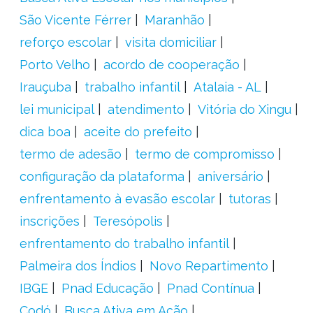
São Vicente Férrer
Maranhão
reforço escolar
visita domiciliar
Porto Velho
acordo de cooperação
Irauçuba
trabalho infantil
Atalaia - AL
lei municipal
atendimento
Vitória do Xingu
dica boa
aceite do prefeito
termo de adesão
termo de compromisso
configuração da plataforma
aniversário
enfrentamento à evasão escolar
tutoras
inscrições
Teresópolis
enfrentamento do trabalho infantil
Palmeira dos Índios
Novo Repartimento
IBGE
Pnad Educação
Pnad Contínua
Codó
Busca Ativa em Ação