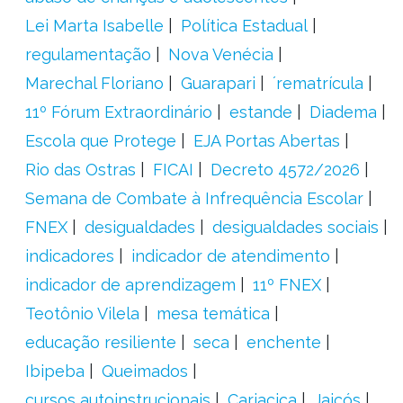
Lei Marta Isabelle
Política Estadual
regulamentação
Nova Venécia
Marechal Floriano
Guarapari
´rematrícula
11º Fórum Extraordinário
estande
Diadema
Escola que Protege
EJA Portas Abertas
Rio das Ostras
FICAI
Decreto 4572/2026
Semana de Combate à Infrequência Escolar
FNEX
desigualdades
desigualdades sociais
indicadores
indicador de atendimento
indicador de aprendizagem
11º FNEX
Teotônio Vilela
mesa temática
educação resiliente
seca
enchente
Ibipeba
Queimados
cursos autoinstrucionais
Cariacica
Jaicós