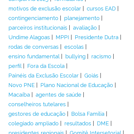
motivos de exclusão escolar
cursos EAD
contingenciamento
planejamento
parceiros institucionais
avaliação
Undime Alagoas
MPPI
Presidente Dutra
rodas de conversas
escolas
ensino fundamental
bullying
racismo
perfil
Fora da Escola
Painéis da Exclusão Escolar
Goiás
Novo PNE
Plano Nacional de Educação
Macaíba
agentes de saúde
conselheiros tutelares
gestores de educação
Bolsa Família
colegiado ampliado
resultados
DME
presidentes regionais
Gomitê Intersetorial