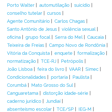
Porto Walter
automutilação
suicídio
conselho tutelar
cursos
Agente Comunitário
Carlos Chagas
Santo Antônio de Jesus
violência sexual
oficina
grupo focal
Serra do Mel
Caucaia
Teixeira de Freias
Campo Novo de Rondônia
Vitória da Conquista
enquete
formalização
normatização
TCE-RJ
Petrópolis
João Lisboa
feira do livro
VAAR
Simec
Condicionalidades
portaria
Paulista
Corumbá
Mato Grosso do Sul
Canguaretama
distorção idade-série
caderno jurídico
Jundiaí
absenteísmo escolar
TCE/SP
IEG-M