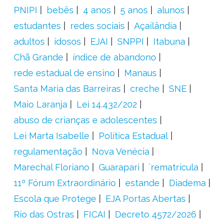
PNIPI
bebês
4 anos
5 anos
alunos
estudantes
redes sociais
Açailândia
adultos
idosos
EJAI
SNPPI
Itabuna
Chã Grande
índice de abandono
rede estadual de ensino
Manaus
Santa Maria das Barreiras
creche
SNE
Maio Laranja
Lei 14.432/202
abuso de crianças e adolescentes
Lei Marta Isabelle
Política Estadual
regulamentação
Nova Venécia
Marechal Floriano
Guarapari
´rematrícula
11º Fórum Extraordinário
estande
Diadema
Escola que Protege
EJA Portas Abertas
Rio das Ostras
FICAI
Decreto 4572/2026