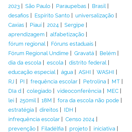
2023
São Paulo
Paraupebas
Brasil
desafios
Espírito Santo
universalização
Caxias
Piauí
2024
Sergipe
aprendizagem
alfabetização
fórum regional
Fóruns estaduais
Fórum Regional Undime
Gravatá
Belém
dia da escola
escola
distrito federal
educação especial
água
ASHI
WASHI
RJ
PI
frequência escolar
Petrolina
MT
DIa d
colegiado
videoconferência
MEC
lei
250mil
18M
fora da escola não pode
estratégia
direitos
IDH
infrequência escolar
Censo 2024
prevenção
Filadélfia
projeto
iniciativa