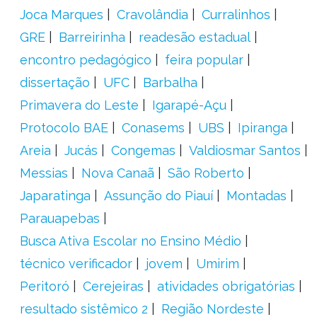
Joca Marques
Cravolândia
Curralinhos
GRE
Barreirinha
readesão estadual
encontro pedagógico
feira popular
dissertação
UFC
Barbalha
Primavera do Leste
Igarapé-Açu
Protocolo BAE
Conasems
UBS
Ipiranga
Areia
Jucás
Congemas
Valdiosmar Santos
Messias
Nova Canaã
São Roberto
Japaratinga
Assunção do Piauí
Montadas
Parauapebas
Busca Ativa Escolar no Ensino Médio
técnico verificador
jovem
Umirim
Peritoró
Cerejeiras
atividades obrigatórias
resultado sistêmico 2
Região Nordeste