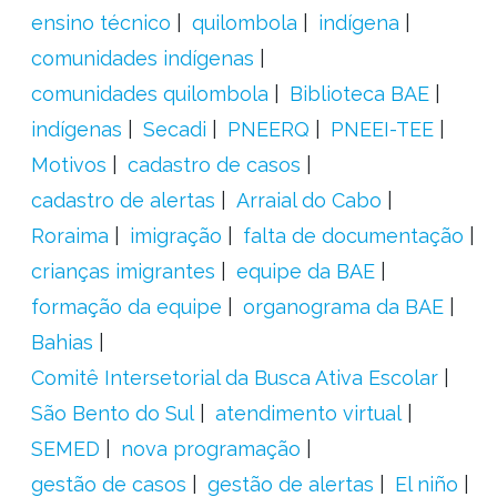
ensino técnico
quilombola
indígena
comunidades indígenas
comunidades quilombola
Biblioteca BAE
indígenas
Secadi
PNEERQ
PNEEI-TEE
Motivos
cadastro de casos
cadastro de alertas
Arraial do Cabo
Roraima
imigração
falta de documentação
crianças imigrantes
equipe da BAE
formação da equipe
organograma da BAE
Bahias
Comitê Intersetorial da Busca Ativa Escolar
São Bento do Sul
atendimento virtual
SEMED
nova programação
gestão de casos
gestão de alertas
El niño