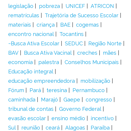
legislação
pobreza
UNICEF
ATRICON
rematrículas
Trajetória de Sucesso Escolar
materiais
criança
BAE
cogemas
encontro nacional
Tocantins
~Busca Ativa Escolar
SEDUC
Região Norte
BAV
Busca Ativa Vacinal
creches
mães
economia
palestra
Conselhos Municipais
Educação integral
educação empreendedora
mobilização
Fórum
Pará
teresina
Pernambuco
caminhada
Marajó
Gaepe
congresso
tribunal de contas
Governo Federal
evasão escolar
ensino médio
incentivo
Sul
reunião
ceará
Alagoas
Paraíba