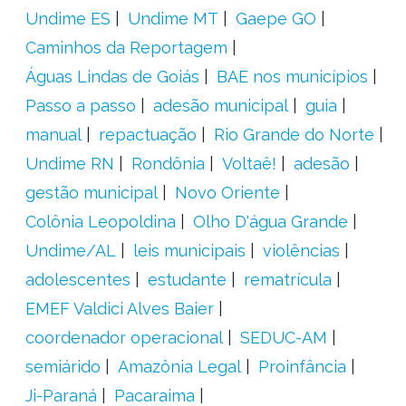
Undime ES
Undime MT
Gaepe GO
Caminhos da Reportagem
Águas Lindas de Goiás
BAE nos municípios
Passo a passo
adesão municipal
guia
manual
repactuação
Rio Grande do Norte
Undime RN
Rondônia
Voltaê!
adesão
gestão municipal
Novo Oriente
Colônia Leopoldina
Olho D'água Grande
Undime/AL
leis municipais
violências
adolescentes
estudante
rematrícula
EMEF Valdici Alves Baier
coordenador operacional
SEDUC-AM
semiárido
Amazônia Legal
Proinfância
Ji-Paraná
Pacaraima