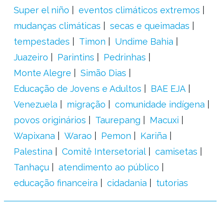
Super el niño
eventos climáticos extremos
mudanças climáticas
secas e queimadas
tempestades
Timon
Undime Bahia
Juazeiro
Parintins
Pedrinhas
Monte Alegre
Simão Dias
Educação de Jovens e Adultos
BAE EJA
Venezuela
migração
comunidade indígena
povos originários
Taurepang
Macuxi
Wapixana
Warao
Pemon
Kariña
Palestina
Comitê Intersetorial
camisetas
Tanhaçu
atendimento ao público
educação financeira
cidadania
tutorias