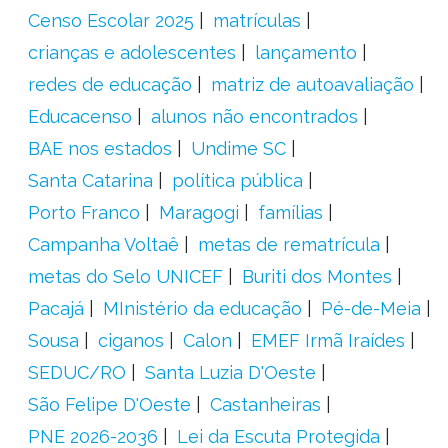
Censo Escolar 2025
matrículas
crianças e adolescentes
lançamento
redes de educação
matriz de autoavaliação
Educacenso
alunos não encontrados
BAE nos estados
Undime SC
Santa Catarina
política pública
Porto Franco
Maragogi
famílias
Campanha Voltaê
metas de rematrícula
metas do Selo UNICEF
Buriti dos Montes
Pacajá
MInistério da educação
Pé-de-Meia
Sousa
ciganos
Calon
EMEF Irmã Iraídes
SEDUC/RO
Santa Luzia D'Oeste
São Felipe D'Oeste
Castanheiras
PNE 2026-2036
Lei da Escuta Protegida