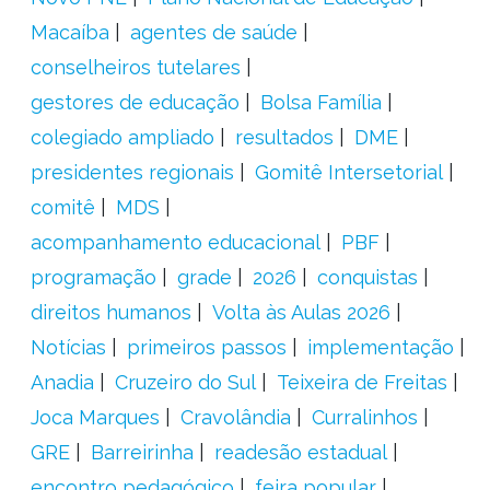
Macaíba
agentes de saúde
conselheiros tutelares
gestores de educação
Bolsa Família
colegiado ampliado
resultados
DME
presidentes regionais
Gomitê Intersetorial
comitê
MDS
acompanhamento educacional
PBF
programação
grade
2026
conquistas
direitos humanos
Volta às Aulas 2026
Notícias
primeiros passos
implementação
Anadia
Cruzeiro do Sul
Teixeira de Freitas
Joca Marques
Cravolândia
Curralinhos
GRE
Barreirinha
readesão estadual
encontro pedagógico
feira popular