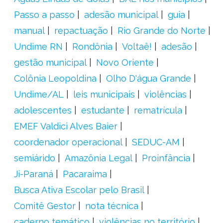
Passo a passo
adesão municipal
guia
manual
repactuação
Rio Grande do Norte
Undime RN
Rondônia
Voltaê!
adesão
gestão municipal
Novo Oriente
Colônia Leopoldina
Olho D'água Grande
Undime/AL
leis municipais
violências
adolescentes
estudante
rematrícula
EMEF Valdici Alves Baier
coordenador operacional
SEDUC-AM
semiárido
Amazônia Legal
Proinfância
Ji-Paraná
Pacaraima
Busca Ativa Escolar pelo Brasil
Comitê Gestor
nota técnica
caderno temático
violências no território