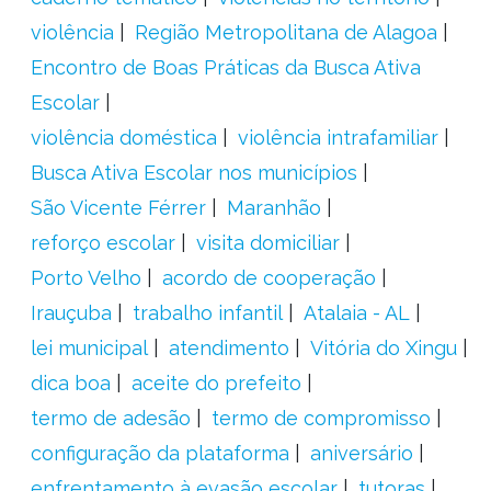
violência
Região Metropolitana de Alagoa
Encontro de Boas Práticas da Busca Ativa
Escolar
violência doméstica
violência intrafamiliar
Busca Ativa Escolar nos municípios
São Vicente Férrer
Maranhão
reforço escolar
visita domiciliar
Porto Velho
acordo de cooperação
Irauçuba
trabalho infantil
Atalaia - AL
lei municipal
atendimento
Vitória do Xingu
dica boa
aceite do prefeito
termo de adesão
termo de compromisso
configuração da plataforma
aniversário
enfrentamento à evasão escolar
tutoras