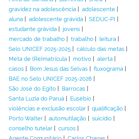
gravidez na adolescência
adolescente
aluna
adolescente grávida
SEDUC-PI
estudante grávida
jovens
mercado de trabalho
trabalho
leitura
Selo UNICEF 2025-2025
cálculo das metas
Meta de (Re)matrícula
motivo
alerta
casos
Bom Jesus das Selvas
fluxograma
BAE no Selo UNICEF 2025-2028
São José do Egito
Barrocas
Santa Luzia do Paruá
Eusébio
violências e exclusão escolar
qualificação
Porto Walter
automutilação
suicídio
conselho tutelar
cursos
Agente Comunitário
Carlos Chagas