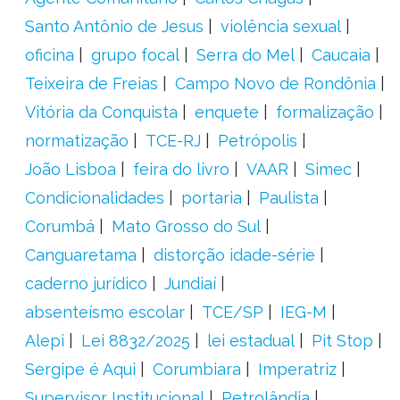
Santo Antônio de Jesus
violência sexual
oficina
grupo focal
Serra do Mel
Caucaia
Teixeira de Freias
Campo Novo de Rondônia
Vitória da Conquista
enquete
formalização
normatização
TCE-RJ
Petrópolis
João Lisboa
feira do livro
VAAR
Simec
Condicionalidades
portaria
Paulista
Corumbá
Mato Grosso do Sul
Canguaretama
distorção idade-série
caderno jurídico
Jundiaí
absenteísmo escolar
TCE/SP
IEG-M
Alepi
Lei 8832/2025
lei estadual
Pit Stop
Sergipe é Aqui
Corumbiara
Imperatriz
Supervisor Institucional
Petrolândia