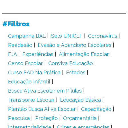
#Filtros
Campanha BAE
Selo UNICEF
Coronavírus
Readesão
Evasão e Abandono Escolares
EJA
Experiências
Alimentação Escolar
Censo Escolar
Conviva Educação
Curso EAD Na Prática
Estados
Educação Infantil
Busca Ativa Escolar em Pílulas
Transporte Escolar
Educação Básica
Plantão Busca Ativa Escolar
Capacitação
Pesquisa
Proteção
Orçamentária
Intersetorialidade
Crises e emergências