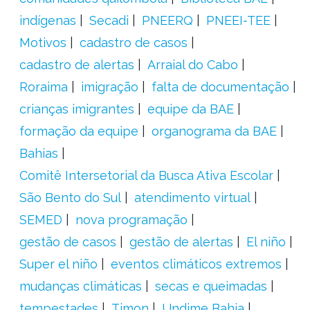
indígenas
Secadi
PNEERQ
PNEEI-TEE
Motivos
cadastro de casos
cadastro de alertas
Arraial do Cabo
Roraima
imigração
falta de documentação
crianças imigrantes
equipe da BAE
formação da equipe
organograma da BAE
Bahias
Comitê Intersetorial da Busca Ativa Escolar
São Bento do Sul
atendimento virtual
SEMED
nova programação
gestão de casos
gestão de alertas
El niño
Super el niño
eventos climáticos extremos
mudanças climáticas
secas e queimadas
tempestades
Timon
Undime Bahia