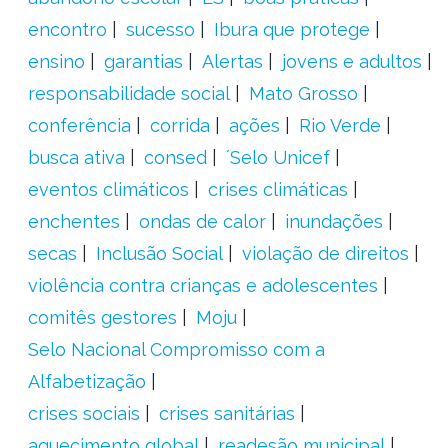
encontro
sucesso
Ibura que protege
ensino
garantias
Alertas
jovens e adultos
responsabilidade social
Mato Grosso
conferência
corrida
ações
Rio Verde
busca ativa
consed
´Selo Unicef
eventos climáticos
crises climáticas
enchentes
ondas de calor
inundações
secas
Inclusão Social
violação de direitos
violência contra crianças e adolescentes
comitês gestores
Moju
Selo Nacional Compromisso com a
Alfabetização
crises sociais
crises sanitárias
aquecimento global
readesão municipal