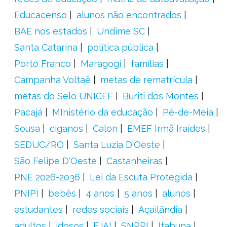
Educacenso
alunos não encontrados
BAE nos estados
Undime SC
Santa Catarina
política pública
Porto Franco
Maragogi
famílias
Campanha Voltaê
metas de rematrícula
metas do Selo UNICEF
Buriti dos Montes
Pacajá
MInistério da educação
Pé-de-Meia
Sousa
ciganos
Calon
EMEF Irmã Iraídes
SEDUC/RO
Santa Luzia D'Oeste
São Felipe D'Oeste
Castanheiras
PNE 2026-2036
Lei da Escuta Protegida
PNIPI
bebês
4 anos
5 anos
alunos
estudantes
redes sociais
Açailândia
adultos
idosos
EJAI
SNPPI
Itabuna