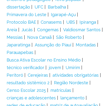
dissertação
UFC
Barbalha
Primavera do Leste
Igarapé-Açu
Protocolo BAE
Conasems
UBS
Ipiranga
Areia
Jucás
Congemas
Valdiosmar Santos
Messias
Nova Canaã
São Roberto
Japaratinga
Assunção do Piauí
Montadas
Parauapebas
Busca Ativa Escolar no Ensino Médio
técnico verificador
jovem
Umirim
Peritoró
Cerejeiras
atividades obrigatórias
resultado sistêmico 2
Região Nordeste
Censo Escolar 2025
matrículas
crianças e adolescentes
lançamento
redes de educação
matriz de autoavaliação