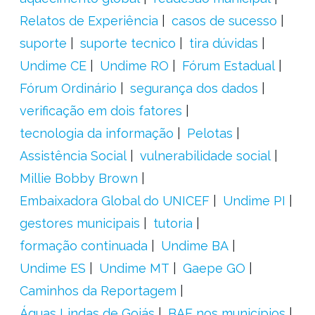
Relatos de Experiência
casos de sucesso
suporte
suporte tecnico
tira dúvidas
Undime CE
Undime RO
Fórum Estadual
Fórum Ordinário
segurança dos dados
verificação em dois fatores
tecnologia da informação
Pelotas
Assistência Social
vulnerabilidade social
Millie Bobby Brown
Embaixadora Global do UNICEF
Undime PI
gestores municipais
tutoria
formação continuada
Undime BA
Undime ES
Undime MT
Gaepe GO
Caminhos da Reportagem
Águas Lindas de Goiás
BAE nos municípios