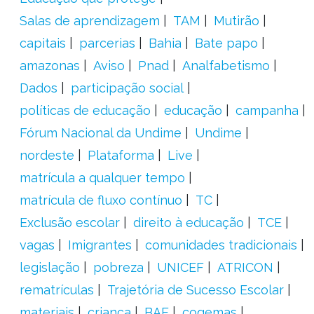
Salas de aprendizagem
TAM
Mutirão
capitais
parcerias
Bahia
Bate papo
amazonas
Aviso
Pnad
Analfabetismo
Dados
participação social
políticas de educação
educação
campanha
Fórum Nacional da Undime
Undime
nordeste
Plataforma
Live
matrícula a qualquer tempo
matrícula de fluxo contínuo
TC
Exclusão escolar
direito à educação
TCE
vagas
Imigrantes
comunidades tradicionais
legislação
pobreza
UNICEF
ATRICON
rematrículas
Trajetória de Sucesso Escolar
materiais
criança
BAE
cogemas