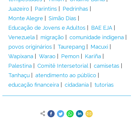
Juazeiro
Parintins
Pedrinhas
Monte Alegre
Simão Dias
Educação de Jovens e Adultos
BAE EJA
Venezuela
migração
comunidade indígena
povos originários
Taurepang
Macuxi
Wapixana
Warao
Pemon
Kariña
Palestina
Comitê Intersetorial
camisetas
Tanhaçu
atendimento ao público
educação financeira
cidadania
tutorias