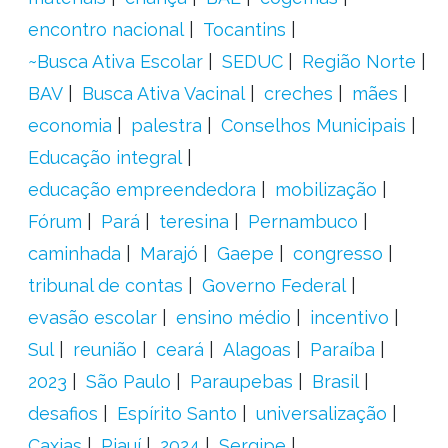
encontro nacional
Tocantins
~Busca Ativa Escolar
SEDUC
Região Norte
BAV
Busca Ativa Vacinal
creches
mães
economia
palestra
Conselhos Municipais
Educação integral
educação empreendedora
mobilização
Fórum
Pará
teresina
Pernambuco
caminhada
Marajó
Gaepe
congresso
tribunal de contas
Governo Federal
evasão escolar
ensino médio
incentivo
Sul
reunião
ceará
Alagoas
Paraíba
2023
São Paulo
Paraupebas
Brasil
desafios
Espírito Santo
universalização
Caxias
Piauí
2024
Sergipe