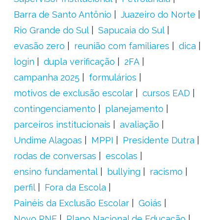
Barra de Santo Antônio
Juazeiro do Norte
Rio Grande do Sul
Sapucaia do Sul
evasão zero
reunião com familiares
dica
login
dupla verificação
2FA
campanha 2025
formulários
motivos de exclusão escolar
cursos EAD
contingenciamento
planejamento
parceiros institucionais
avaliação
Undime Alagoas
MPPI
Presidente Dutra
rodas de conversas
escolas
ensino fundamental
bullying
racismo
perfil
Fora da Escola
Painéis da Exclusão Escolar
Goiás
Novo PNE
Plano Nacional de Educação