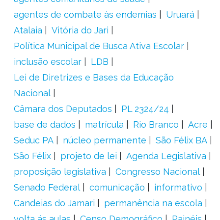
agentes de combate às endemias
Uruará
Atalaia
Vitória do Jari
Política Municipal de Busca Ativa Escolar
inclusão escolar
LDB
Lei de Diretrizes e Bases da Educação
Nacional
Câmara dos Deputados
PL 2324/24
base de dados
matrícula
Rio Branco
Acre
Seduc PA
núcleo permanente
São Félix BA
São Félix
projeto de lei
Agenda Legislativa
proposição legislativa
Congresso Nacional
Senado Federal
comunicação
informativo
Candeias do Jamari
permanência na escola
volta ás aulas
Censo Demográfico
Painéis