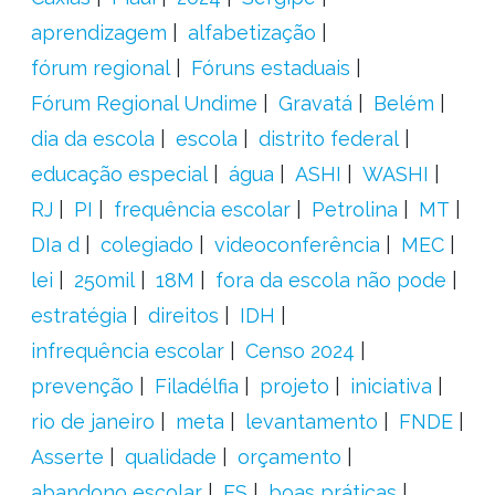
aprendizagem
alfabetização
fórum regional
Fóruns estaduais
Fórum Regional Undime
Gravatá
Belém
dia da escola
escola
distrito federal
educação especial
água
ASHI
WASHI
RJ
PI
frequência escolar
Petrolina
MT
DIa d
colegiado
videoconferência
MEC
lei
250mil
18M
fora da escola não pode
estratégia
direitos
IDH
infrequência escolar
Censo 2024
prevenção
Filadélfia
projeto
iniciativa
rio de janeiro
meta
levantamento
FNDE
Asserte
qualidade
orçamento
abandono escolar
ES
boas práticas