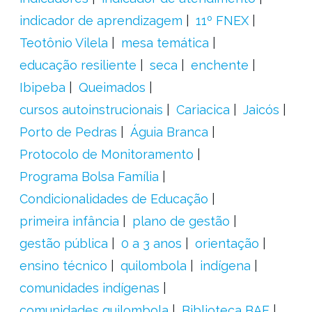
indicador de aprendizagem
11º FNEX
Teotônio Vilela
mesa temática
educação resiliente
seca
enchente
Ibipeba
Queimados
cursos autoinstrucionais
Cariacica
Jaicós
Porto de Pedras
Águia Branca
Protocolo de Monitoramento
Programa Bolsa Família
Condicionalidades de Educação
primeira infância
plano de gestão
gestão pública
0 a 3 anos
orientação
ensino técnico
quilombola
indígena
comunidades indígenas
comunidades quilombola
Biblioteca BAE