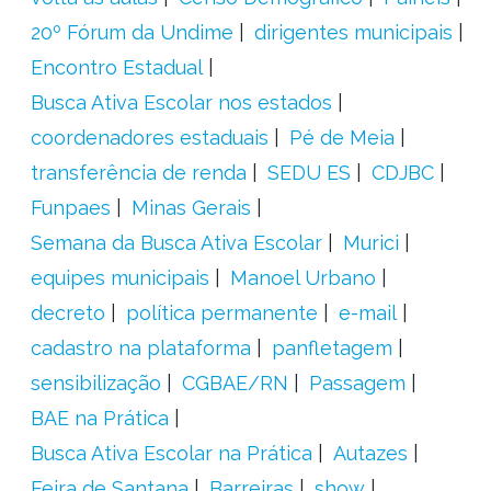
20º Fórum da Undime
dirigentes municipais
Encontro Estadual
Busca Ativa Escolar nos estados
coordenadores estaduais
Pé de Meia
transferência de renda
SEDU ES
CDJBC
Funpaes
Minas Gerais
Semana da Busca Ativa Escolar
Murici
equipes municipais
Manoel Urbano
decreto
política permanente
e-mail
cadastro na plataforma
panfletagem
sensibilização
CGBAE/RN
Passagem
BAE na Prática
Busca Ativa Escolar na Prática
Autazes
Feira de Santana
Barreiras
show