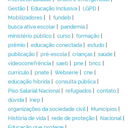
Gestão
Educação Inclusiva
LGPD
Mobilizadores
fundeb
busca ativa escolar
pandemia
ministério público
curso
formação
prêmio
educação conectada
estudo
publicação
pré-escola
crianças
saúde
videoconefrência
saeb
pne
bncc
currículo
pnate
Websérie
cne
educação híbrida
consulta pública
Piso Salarial Nacional
refugiados
contato
dúvida
inep
organizações da sociedade civil
Municípios
História de vida
rede de proteção
Nacional
Educação que protege