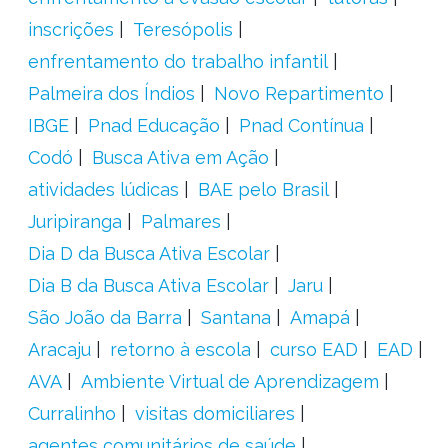
inscrições
Teresópolis
enfrentamento do trabalho infantil
Palmeira dos Índios
Novo Repartimento
IBGE
Pnad Educação
Pnad Contínua
Codó
Busca Ativa em Ação
atividades lúdicas
BAE pelo Brasil
Juripiranga
Palmares
Dia D da Busca Ativa Escolar
Dia B da Busca Ativa Escolar
Jaru
São João da Barra
Santana
Amapá
Aracaju
retorno à escola
curso EAD
EAD
AVA
Ambiente Virtual de Aprendizagem
Curralinho
visitas domiciliares
agentes comunitários de saúde