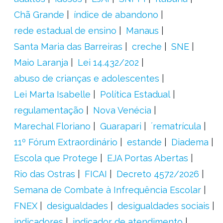
Chã Grande
índice de abandono
rede estadual de ensino
Manaus
Santa Maria das Barreiras
creche
SNE
Maio Laranja
Lei 14.432/202
abuso de crianças e adolescentes
Lei Marta Isabelle
Política Estadual
regulamentação
Nova Venécia
Marechal Floriano
Guarapari
´rematrícula
11º Fórum Extraordinário
estande
Diadema
Escola que Protege
EJA Portas Abertas
Rio das Ostras
FICAI
Decreto 4572/2026
Semana de Combate à Infrequência Escolar
FNEX
desigualdades
desigualdades sociais
indicadores
indicador de atendimento