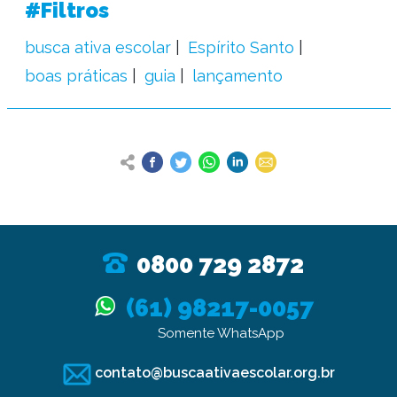
#Filtros
busca ativa escolar
Espírito Santo
boas práticas
guia
lançamento
0800 729 2872
(61) 98217-0057
Somente WhatsApp
contato@buscaativaescolar.org.br