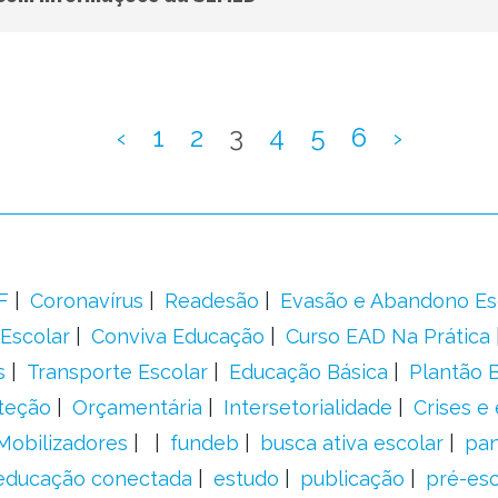
‹
1
2
3
4
5
6
›
F
Coronavírus
Readesão
Evasão e Abandono Es
Escolar
Conviva Educação
Curso EAD Na Prática
s
Transporte Escolar
Educação Básica
Plantão B
teção
Orçamentária
Intersetorialidade
Crises e
Mobilizadores
fundeb
busca ativa escolar
pa
educação conectada
estudo
publicação
pré-esc