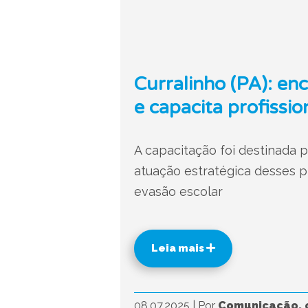
Curralinho (PA): en
e capacita profissi
A capacitação foi destinada 
atuação estratégica desses p
evasão escolar
Leia mais
08.07.2025
|
Por
Comunicação, 