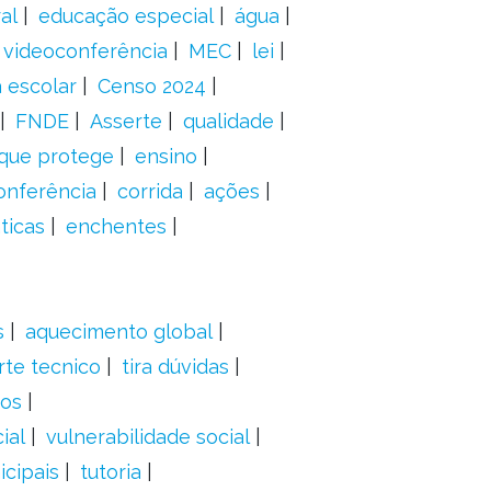
al
educação especial
água
videoconferência
MEC
lei
 escolar
Censo 2024
FNDE
Asserte
qualidade
 que protege
ensino
onferência
corrida
ações
ticas
enchentes
s
aquecimento global
rte tecnico
tira dúvidas
dos
ial
vulnerabilidade social
cipais
tutoria