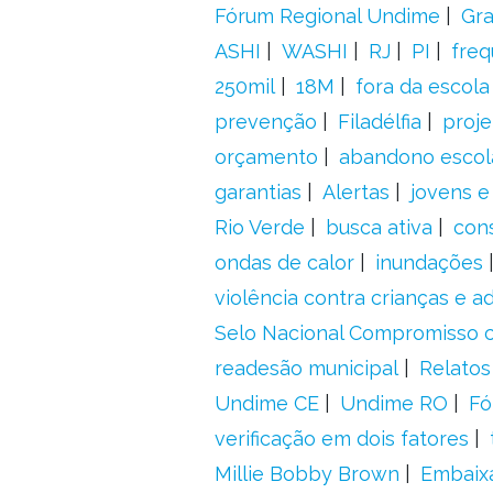
Fórum Regional Undime
Gra
ASHI
WASHI
RJ
PI
freq
250mil
18M
fora da escol
prevenção
Filadélfia
proje
orçamento
abandono escol
garantias
Alertas
jovens e
Rio Verde
busca ativa
con
ondas de calor
inundações
violência contra crianças e 
Selo Nacional Compromisso c
readesão municipal
Relatos
Undime CE
Undime RO
Fó
verificação em dois fatores
Millie Bobby Brown
Embaix