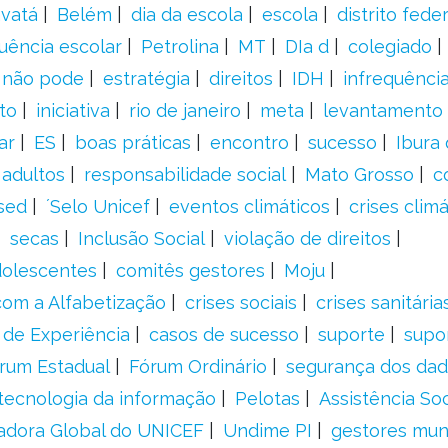
vatá
Belém
dia da escola
escola
distrito feder
uência escolar
Petrolina
MT
DIa d
colegiado
a não pode
estratégia
direitos
IDH
infrequência
to
iniciativa
rio de janeiro
meta
levantamento
ar
ES
boas práticas
encontro
sucesso
Ibura
 adultos
responsabilidade social
Mato Grosso
c
sed
´Selo Unicef
eventos climáticos
crises climá
secas
Inclusão Social
violação de direitos
adolescentes
comitês gestores
Moju
om a Alfabetização
crises sociais
crises sanitária
 de Experiência
casos de sucesso
suporte
supo
rum Estadual
Fórum Ordinário
segurança dos da
tecnologia da informação
Pelotas
Assistência Soc
adora Global do UNICEF
Undime PI
gestores muni