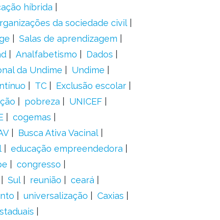
ação híbrida
rganizações da sociedade civil
ge
Salas de aprendizagem
ad
Analfabetismo
Dados
onal da Undime
Undime
ntínuo
TC
Exclusão escolar
ação
pobreza
UNICEF
E
cogemas
AV
Busca Ativa Vacinal
l
educação empreendedora
pe
congresso
Sul
reunião
ceará
anto
universalização
Caxias
staduais