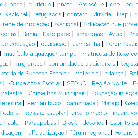
e
bncc
currículo
pnate
Websérie
cne
educ
al Nacional
refugiados
contato
dúvida
inep
o
rede de proteção
Nacional
Educação que prote
rcerias
Bahia
Bate papo
amazonas
Aviso
Pn
s de educação
educação
campanha
Fórum Naci
matrícula a qualquer tempo
matrícula de fluxo co
gas
Imigrantes
comunidades tradicionais
legisl
jetória de Sucesso Escolar
materiais
criança
BA
s
~Busca Ativa Escolar
SEDUC
Região Norte
B
palestra
Conselhos Municipais
Educação integra
teresina
Pernambuco
caminhada
Marajó
Gae
Federal
evasão escolar
ensino médio
incentivo
o Paulo
Paraupebas
Brasil
desafios
Espírito S
ndizagem
alfabetização
fórum regional
Fóruns e