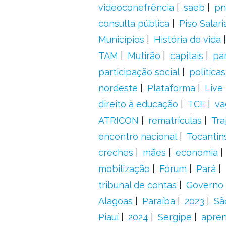
videoconefrência
saeb
pn
consulta pública
Piso Salari
Municípios
História de vida
TAM
Mutirão
capitais
pa
participação social
política
nordeste
Plataforma
Live
direito à educação
TCE
va
ATRICON
rematrículas
Tra
encontro nacional
Tocantin
creches
mães
economia
mobilização
Fórum
Pará
tribunal de contas
Governo 
Alagoas
Paraíba
2023
Sã
Piauí
2024
Sergipe
apre