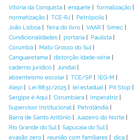
Vitória da Conquista
enquete
formalização
normatização
TCE-RJ
Petrópolis
João Lisboa
feira do livro
VAAR
Simec
Condicionalidades
portaria
Paulista
Corumbá
Mato Grosso do Sul
Canguaretama
distorção idade-série
caderno jurídico
Jundiaí
absenteísmo escolar
TCE/SP
IEG-M
Alepi
Lei 8832/2025
lei estadual
Pit Stop
Sergipe é Aqui
Corumbiara
Imperatriz
Supervisor Institucional
Petrolândia
Barra de Santo Antônio
Juazeiro do Norte
Rio Grande do Sul
Sapucaia do Sul
evasão zero
reunião com familiares
dica