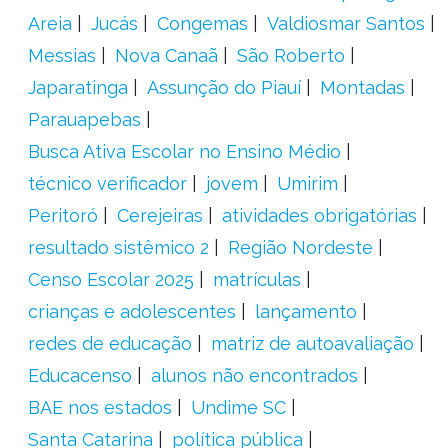
Areia
Jucás
Congemas
Valdiosmar Santos
Messias
Nova Canaã
São Roberto
Japaratinga
Assunção do Piauí
Montadas
Parauapebas
Busca Ativa Escolar no Ensino Médio
técnico verificador
jovem
Umirim
Peritoró
Cerejeiras
atividades obrigatórias
resultado sistêmico 2
Região Nordeste
Censo Escolar 2025
matrículas
crianças e adolescentes
lançamento
redes de educação
matriz de autoavaliação
Educacenso
alunos não encontrados
BAE nos estados
Undime SC
Santa Catarina
política pública