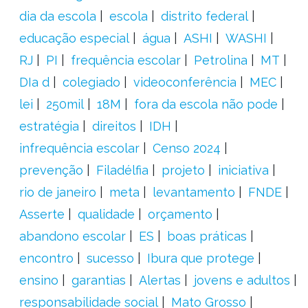
dia da escola
escola
distrito federal
educação especial
água
ASHI
WASHI
RJ
PI
frequência escolar
Petrolina
MT
DIa d
colegiado
videoconferência
MEC
lei
250mil
18M
fora da escola não pode
estratégia
direitos
IDH
infrequência escolar
Censo 2024
prevenção
Filadélfia
projeto
iniciativa
rio de janeiro
meta
levantamento
FNDE
Asserte
qualidade
orçamento
abandono escolar
ES
boas práticas
encontro
sucesso
Ibura que protege
ensino
garantias
Alertas
jovens e adultos
responsabilidade social
Mato Grosso