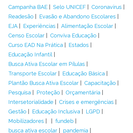
Campanha BAE
Selo UNICEF
Coronavírus
Readesão
Evasão e Abandono Escolares
EJA
Experiências
Alimentação Escolar
Censo Escolar
Conviva Educação
Curso EAD Na Prática
Estados
Educação Infantil
Busca Ativa Escolar em Pílulas
Transporte Escolar
Educação Básica
Plantão Busca Ativa Escolar
Capacitação
Pesquisa
Proteção
Orçamentária
Intersetorialidade
Crises e emergências
Gestão
Educação Inclusiva
LGPD
Mobilizadores
fundeb
busca ativa escolar
pandemia