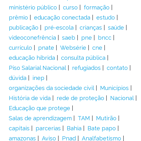
ministério público
curso
formação
prêmio
educação conectada
estudo
publicação
pré-escola
crianças
saúde
videoconefrência
saeb
pne
bncc
currículo
pnate
Websérie
cne
educação híbrida
consulta pública
Piso Salarial Nacional
refugiados
contato
dúvida
inep
organizações da sociedade civil
Municípios
História de vida
rede de proteção
Nacional
Educação que protege
Salas de aprendizagem
TAM
Mutirão
capitais
parcerias
Bahia
Bate papo
amazonas
Aviso
Pnad
Analfabetismo