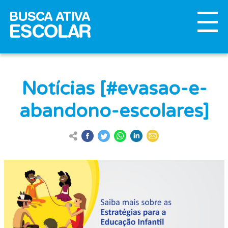
Notícias [#evasao-e-
abandono-escolares]