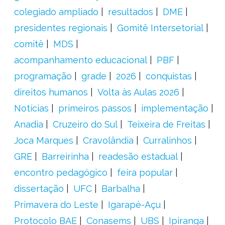
colegiado ampliado
resultados
DME
presidentes regionais
Gomitê Intersetorial
comitê
MDS
acompanhamento educacional
PBF
programação
grade
2026
conquistas
direitos humanos
Volta às Aulas 2026
Notícias
primeiros passos
implementação
Anadia
Cruzeiro do Sul
Teixeira de Freitas
Joca Marques
Cravolândia
Curralinhos
GRE
Barreirinha
readesão estadual
encontro pedagógico
feira popular
dissertação
UFC
Barbalha
Primavera do Leste
Igarapé-Açu
Protocolo BAE
Conasems
UBS
Ipiranga