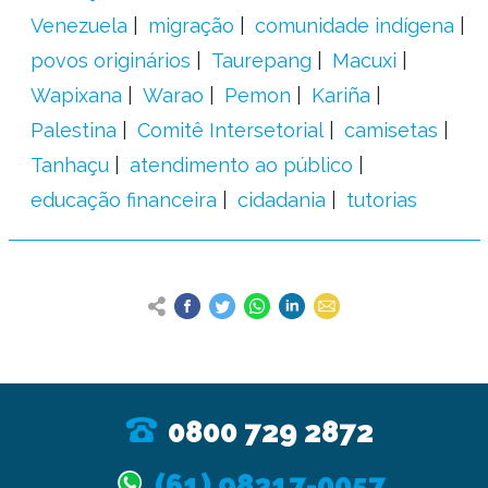
Venezuela
migração
comunidade indígena
povos originários
Taurepang
Macuxi
Wapixana
Warao
Pemon
Kariña
Palestina
Comitê Intersetorial
camisetas
Tanhaçu
atendimento ao público
educação financeira
cidadania
tutorias
0800 729 2872
(61) 98217-0057