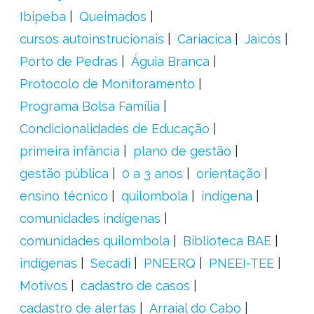
Ibipeba
Queimados
cursos autoinstrucionais
Cariacica
Jaicós
Porto de Pedras
Águia Branca
Protocolo de Monitoramento
Programa Bolsa Família
Condicionalidades de Educação
primeira infância
plano de gestão
gestão pública
0 a 3 anos
orientação
ensino técnico
quilombola
indígena
comunidades indígenas
comunidades quilombola
Biblioteca BAE
indígenas
Secadi
PNEERQ
PNEEI-TEE
Motivos
cadastro de casos
cadastro de alertas
Arraial do Cabo