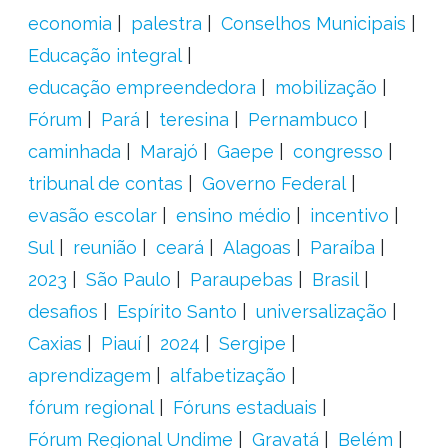
economia
palestra
Conselhos Municipais
Educação integral
educação empreendedora
mobilização
Fórum
Pará
teresina
Pernambuco
caminhada
Marajó
Gaepe
congresso
tribunal de contas
Governo Federal
evasão escolar
ensino médio
incentivo
Sul
reunião
ceará
Alagoas
Paraíba
2023
São Paulo
Paraupebas
Brasil
desafios
Espírito Santo
universalização
Caxias
Piauí
2024
Sergipe
aprendizagem
alfabetização
fórum regional
Fóruns estaduais
Fórum Regional Undime
Gravatá
Belém