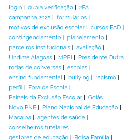
login
dupla verificação
2FA
campanha 2025
formulários
motivos de exclusão escolar
cursos EAD
contingenciamento
planejamento
parceiros institucionais
avaliação
Undime Alagoas
MPPI
Presidente Dutra
rodas de conversas
escolas
ensino fundamental
bullying
racismo
perfil
Fora da Escola
Painéis da Exclusão Escolar
Goiás
Novo PNE
Plano Nacional de Educação
Macaíba
agentes de saúde
conselheiros tutelares
gestores de educação
Bolsa Família