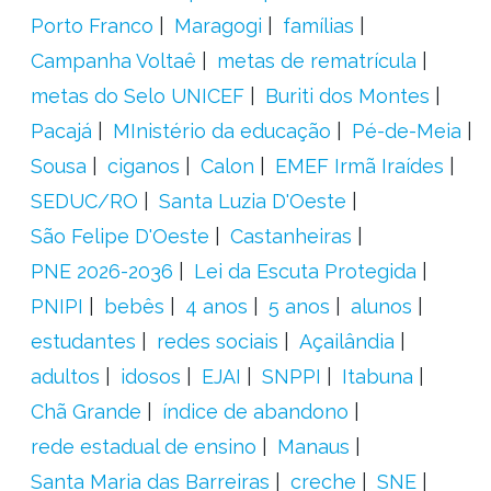
Porto Franco
Maragogi
famílias
Campanha Voltaê
metas de rematrícula
metas do Selo UNICEF
Buriti dos Montes
Pacajá
MInistério da educação
Pé-de-Meia
Sousa
ciganos
Calon
EMEF Irmã Iraídes
SEDUC/RO
Santa Luzia D'Oeste
São Felipe D'Oeste
Castanheiras
PNE 2026-2036
Lei da Escuta Protegida
PNIPI
bebês
4 anos
5 anos
alunos
estudantes
redes sociais
Açailândia
adultos
idosos
EJAI
SNPPI
Itabuna
Chã Grande
índice de abandono
rede estadual de ensino
Manaus
Santa Maria das Barreiras
creche
SNE