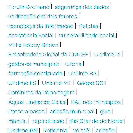
Fórum Ordinário
segurança dos dados
verificação em dois fatores
tecnologia da informação
Pelotas
Assistência Social
vulnerabilidade social
Millie Bobby Brown
Embaixadora Global do UNICEF
Undime PI
gestores municipais
tutoria
formação continuada
Undime BA
Undime ES
Undime MT
Gaepe GO
Caminhos da Reportagem
Águas Lindas de Goiás
BAE nos municípios
Passo a passo
adesão municipal
guia
manual
repactuação
Rio Grande do Norte
Undime RN
Rondônia
Voltaê!
adesão