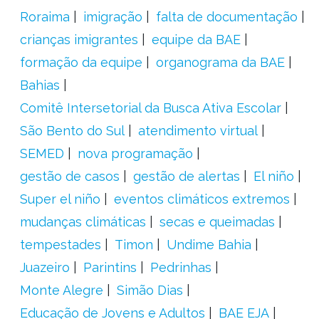
Roraima
imigração
falta de documentação
crianças imigrantes
equipe da BAE
formação da equipe
organograma da BAE
Bahias
Comitê Intersetorial da Busca Ativa Escolar
São Bento do Sul
atendimento virtual
SEMED
nova programação
gestão de casos
gestão de alertas
El niño
Super el niño
eventos climáticos extremos
mudanças climáticas
secas e queimadas
tempestades
Timon
Undime Bahia
Juazeiro
Parintins
Pedrinhas
Monte Alegre
Simão Dias
Educação de Jovens e Adultos
BAE EJA