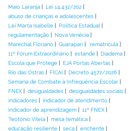
Maio Laranja
Lei 14.432/202
abuso de crianças e adolescentes
Lei Marta Isabelle
Política Estadual
regulamentação
Nova Venécia
Marechal Floriano
Guarapari
´rematrícula
11º Fórum Extraordinário
estande
Diadema
Escola que Protege
EJA Portas Abertas
Rio das Ostras
FICAI
Decreto 4572/2026
Semana de Combate à Infrequência Escolar
FNEX
desigualdades
desigualdades sociais
indicadores
indicador de atendimento
indicador de aprendizagem
11º FNEX
Teotônio Vilela
mesa temática
educação resiliente
seca
enchente