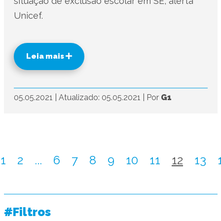
situação de exclusão escolar em SE, alerta
Unicef.
Leia mais
05.05.2021
|
Atualizado: 05.05.2021
|
Por
G1
1
2
...
6
7
8
9
10
11
12
13
#Filtros