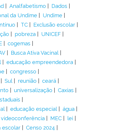
ad
Analfabetismo
Dados
onal da Undime
Undime
ntínuo
TC
Exclusão escolar
ação
pobreza
UNICEF
E
cogemas
AV
Busca Ativa Vacinal
l
educação empreendedora
pe
congresso
Sul
reunião
ceará
anto
universalização
Caxias
staduais
al
educação especial
água
videoconferência
MEC
lei
 escolar
Censo 2024