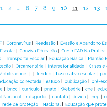
1
2
...
6
7
8
9
10
11
12
13
F
Coronavírus
Readesão
Evasão e Abandono Es
Escolar
Conviva Educação
Curso EAD Na Prática
s
Transporte Escolar
Educação Básica
Plantão B
teção
Orçamentária
Intersetorialidade
Crises e
Mobilizadores
fundeb
busca ativa escolar
pa
educação conectada
estudo
publicação
pré-esc
e
bncc
currículo
pnate
Websérie
cne
educ
al Nacional
refugiados
contato
dúvida
inep
o
rede de proteção
Nacional
Educação que prote