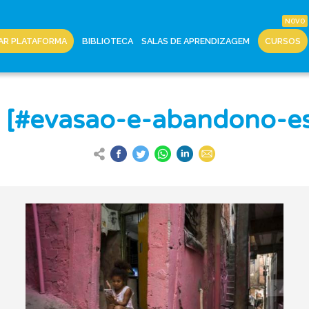
AR PLATAFORMA
BIBLIOTECA
SALAS DE APRENDIZAGEM
CURSOS
s [#evasao-e-abandono-es