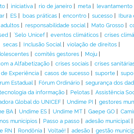
to
iniciativa
rio de janeiro
meta
levantamento
ar
ES
boas práticas
encontro
sucesso
Ibura
 adultos
responsabilidade social
Mato Grosso
c
sed
´Selo Unicef
eventos climáticos
crises climá
secas
Inclusão Social
violação de direitos
adolescentes
comitês gestores
Moju
om a Alfabetização
crises sociais
crises sanitária
 de Experiência
casos de sucesso
suporte
supo
rum Estadual
Fórum Ordinário
segurança dos da
tecnologia da informação
Pelotas
Assistência Soc
adora Global do UNICEF
Undime PI
gestores muni
me BA
Undime ES
Undime MT
Gaepe GO
Cami
nos municípios
Passo a passo
adesão municipal
e RN
Rondônia
Voltaê!
adesão
gestão municip