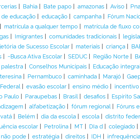
rcerias
Bahia
Bate papo
amazonas
Aviso
Pn
s de educação
educação
campanha
Fórum Naci
matrícula a qualquer tempo
matrícula de fluxo co
gas
Imigrantes
comunidades tradicionais
legisl
jetória de Sucesso Escolar
materiais
criança
BA
s
~Busca Ativa Escolar
SEDUC
Região Norte
B
palestra
Conselhos Municipais
Educação integra
teresina
Pernambuco
caminhada
Marajó
Gae
Federal
evasão escolar
ensino médio
incentivo
o Paulo
Paraupebas
Brasil
desafios
Espírito S
ndizagem
alfabetização
fórum regional
Fóruns e
vatá
Belém
dia da escola
escola
distrito feder
uência escolar
Petrolina
MT
DIa d
colegiado
a não pode
estratégia
direitos
IDH
infrequência