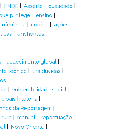
FNDE
Asserte
qualidade
 que protege
ensino
onferência
corrida
ações
ticas
enchentes
s
aquecimento global
rte tecnico
tira dúvidas
dos
ial
vulnerabilidade social
cipais
tutoria
nhos da Reportagem
guia
manual
repactuação
al
Novo Oriente