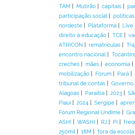
TAM
Mutirão
capitais
pa
participação social
política
nordeste
Plataforma
Live
direito à educação
TCE
va
ATRICON
rematrículas
Tra
encontro nacional
Tocantin
creches
mães
economia
mobilização
Fórum
Pará
tribunal de contas
Governo 
Alagoas
Paraíba
2023
Sã
Piauí
2024
Sergipe
apre
Fórum Regional Undime
Gra
ASHI
WASHI
RJ
PI
freq
250mil
18M
fora da escol