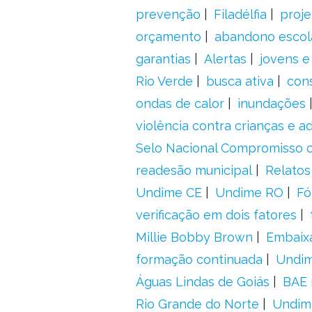
prevenção
Filadélfia
proje
orçamento
abandono escol
garantias
Alertas
jovens e
Rio Verde
busca ativa
con
ondas de calor
inundações
violência contra crianças e 
Selo Nacional Compromisso c
readesão municipal
Relatos
Undime CE
Undime RO
Fó
verificação em dois fatores
Millie Bobby Brown
Embaix
formação continuada
Undi
Águas Lindas de Goiás
BAE 
Rio Grande do Norte
Undim