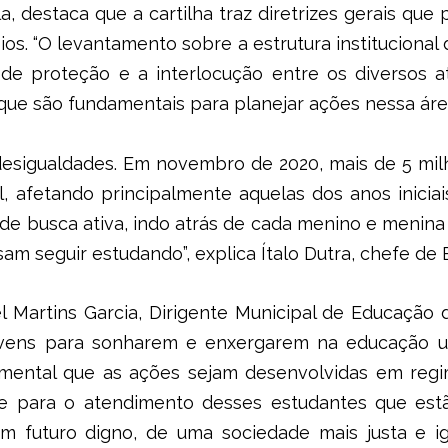
a, destaca que a cartilha traz diretrizes gerais q
os. “O levantamento sobre a estrutura institucional d
de proteção e a interlocução entre os diversos at
que são fundamentais para planejar ações nessa área
desigualdades. Em novembro de 2020, mais de 5 mil
, afetando principalmente aquelas dos anos iniciai
de busca ativa, indo atrás de cada menino e menina
sam seguir estudando”, explica Ítalo Dutra, chefe de
l Martins Garcia, Dirigente Municipal de Educação
jovens para sonharem e enxergarem na educação u
damental que as ações sejam desenvolvidas em reg
e para o atendimento desses estudantes que estã
 futuro digno, de uma sociedade mais justa e ig