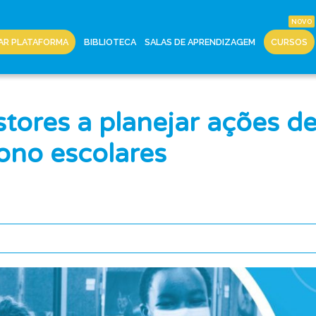
AR PLATAFORMA
BIBLIOTECA
SALAS DE APRENDIZAGEM
CURSOS
estores a planejar ações 
ono escolares