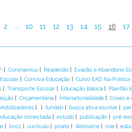
2
...
10
11
12
13
14
15
16
17
F
Coronavírus
Readesão
Evasão e Abandono Es
Escolar
Conviva Educação
Curso EAD Na Prática
s
Transporte Escolar
Educação Básica
Plantão B
teção
Orçamentária
Intersetorialidade
Crises e
Mobilizadores
fundeb
busca ativa escolar
pa
educação conectada
estudo
publicação
pré-esc
e
bncc
currículo
pnate
Websérie
cne
educ