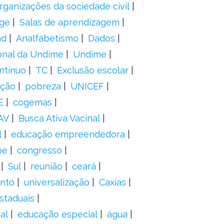
rganizações da sociedade civil
ge
Salas de aprendizagem
ad
Analfabetismo
Dados
onal da Undime
Undime
ntínuo
TC
Exclusão escolar
ação
pobreza
UNICEF
E
cogemas
AV
Busca Ativa Vacinal
l
educação empreendedora
pe
congresso
Sul
reunião
ceará
anto
universalização
Caxias
staduais
al
educação especial
água