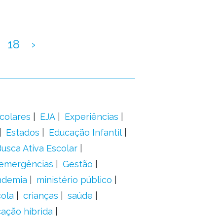
18
›
colares
EJA
Experiências
Estados
Educação Infantil
usca Ativa Escolar
 emergências
Gestão
ndemia
ministério público
ola
crianças
saúde
ação híbrida