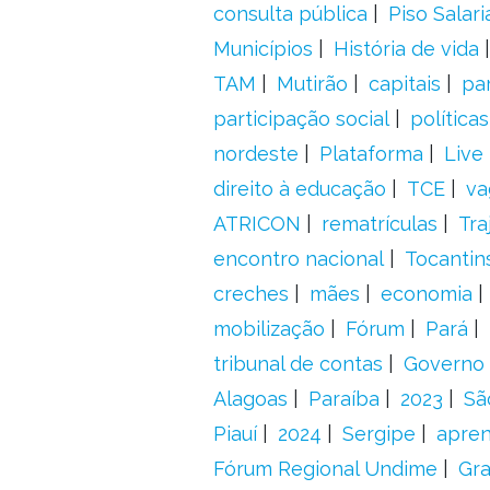
consulta pública
Piso Salari
Municípios
História de vida
TAM
Mutirão
capitais
pa
participação social
política
nordeste
Plataforma
Live
direito à educação
TCE
va
ATRICON
rematrículas
Tra
encontro nacional
Tocantin
creches
mães
economia
mobilização
Fórum
Pará
tribunal de contas
Governo 
Alagoas
Paraíba
2023
Sã
Piauí
2024
Sergipe
apre
Fórum Regional Undime
Gra