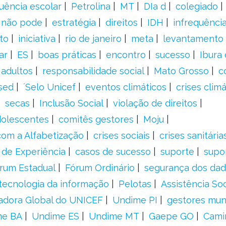
uência escolar
Petrolina
MT
DIa d
colegiado
a não pode
estratégia
direitos
IDH
infrequência
to
iniciativa
rio de janeiro
meta
levantamento
ar
ES
boas práticas
encontro
sucesso
Ibura
 adultos
responsabilidade social
Mato Grosso
c
sed
´Selo Unicef
eventos climáticos
crises climá
secas
Inclusão Social
violação de direitos
adolescentes
comitês gestores
Moju
om a Alfabetização
crises sociais
crises sanitária
 de Experiência
casos de sucesso
suporte
supo
rum Estadual
Fórum Ordinário
segurança dos da
tecnologia da informação
Pelotas
Assistência Soc
adora Global do UNICEF
Undime PI
gestores muni
me BA
Undime ES
Undime MT
Gaepe GO
Cami