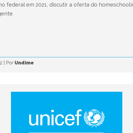
no federal em 2021, discutir a oferta do homeschooli
gente
22
|
Por
Undime