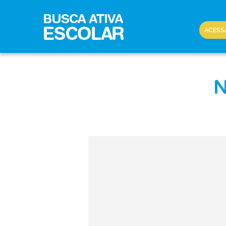
ACESS
N