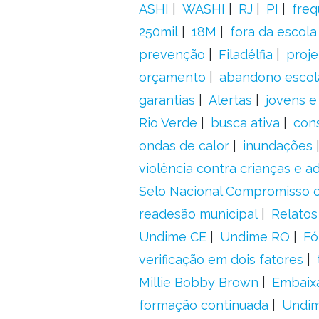
ASHI
WASHI
RJ
PI
freq
250mil
18M
fora da escol
prevenção
Filadélfia
proje
orçamento
abandono escol
garantias
Alertas
jovens e
Rio Verde
busca ativa
con
ondas de calor
inundações
violência contra crianças e 
Selo Nacional Compromisso c
readesão municipal
Relatos
Undime CE
Undime RO
Fó
verificação em dois fatores
Millie Bobby Brown
Embaix
formação continuada
Undi