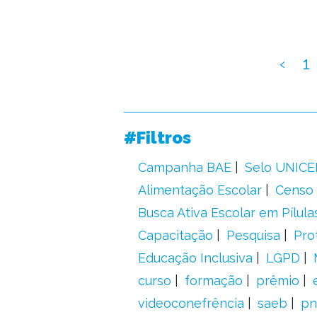
‹
1
#Filtros
Campanha BAE
Selo UNICE
Alimentação Escolar
Censo 
Busca Ativa Escolar em Pílula
Capacitação
Pesquisa
Pro
Educação Inclusiva
LGPD
curso
formação
prêmio
videoconefrência
saeb
pn