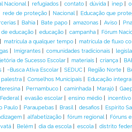
al Nacional
refugiados
contato
dúvida
inep
o
rede de proteção
Nacional
Educação que prote
rcerias
Bahia
Bate papo
amazonas
Aviso
Pn
s de educação
educação
campanha
Fórum Naci
matrícula a qualquer tempo
matrícula de fluxo co
gas
Imigrantes
comunidades tradicionais
legisl
jetória de Sucesso Escolar
materiais
criança
BA
s
~Busca Ativa Escolar
SEDUC
Região Norte
B
palestra
Conselhos Municipais
Educação integra
teresina
Pernambuco
caminhada
Marajó
Gae
Federal
evasão escolar
ensino médio
incentivo
o Paulo
Paraupebas
Brasil
desafios
Espírito S
ndizagem
alfabetização
fórum regional
Fóruns e
vatá
Belém
dia da escola
escola
distrito feder