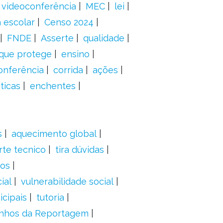
videoconferência
MEC
lei
 escolar
Censo 2024
FNDE
Asserte
qualidade
 que protege
ensino
onferência
corrida
ações
ticas
enchentes
s
aquecimento global
rte tecnico
tira dúvidas
dos
ial
vulnerabilidade social
cipais
tutoria
nhos da Reportagem