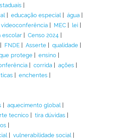
staduais
al
educação especial
água
videoconferência
MEC
lei
 escolar
Censo 2024
FNDE
Asserte
qualidade
 que protege
ensino
onferência
corrida
ações
ticas
enchentes
s
aquecimento global
rte tecnico
tira dúvidas
dos
ial
vulnerabilidade social