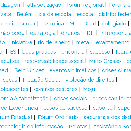
ndizagem
alfabetização
fórum regional
Fóruns e
vatá
Belém
dia da escola
escola
distrito feder
uência escolar
Petrolina
MT
DIa d
colegiado
a não pode
estratégia
direitos
IDH
infrequência
to
iniciativa
rio de janeiro
meta
levantamento
ar
ES
boas práticas
encontro
sucesso
Ibura
 adultos
responsabilidade social
Mato Grosso
c
sed
´Selo Unicef
eventos climáticos
crises climá
secas
Inclusão Social
violação de direitos
adolescentes
comitês gestores
Moju
om a Alfabetização
crises sociais
crises sanitária
 de Experiência
casos de sucesso
suporte
supo
rum Estadual
Fórum Ordinário
segurança dos da
tecnologia da informação
Pelotas
Assistência Soc