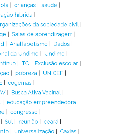
ola
crianças
saúde
ação híbrida
rganizações da sociedade civil
ge
Salas de aprendizagem
ad
Analfabetismo
Dados
onal da Undime
Undime
ntínuo
TC
Exclusão escolar
ação
pobreza
UNICEF
E
cogemas
AV
Busca Ativa Vacinal
l
educação empreendedora
pe
congresso
Sul
reunião
ceará
anto
universalização
Caxias