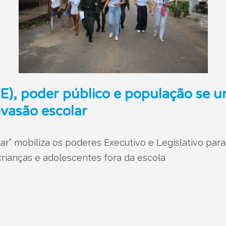
E), poder público e população se u
vasão escolar
lar” mobiliza os poderes Executivo e Legislativo para
 crianças e adolescentes fora da escola