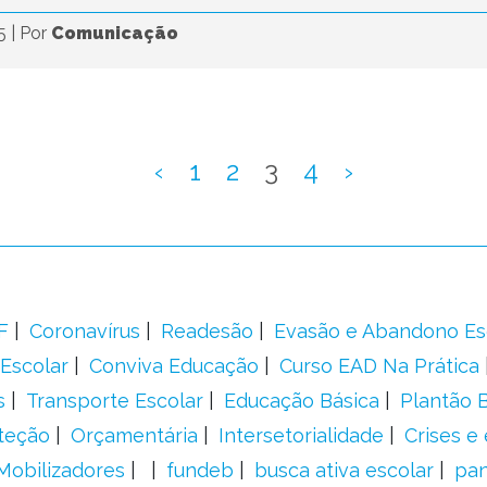
25
|
Por
Comunicação
‹
1
2
3
4
›
F
Coronavírus
Readesão
Evasão e Abandono Es
Escolar
Conviva Educação
Curso EAD Na Prática
s
Transporte Escolar
Educação Básica
Plantão B
teção
Orçamentária
Intersetorialidade
Crises e
Mobilizadores
fundeb
busca ativa escolar
pa