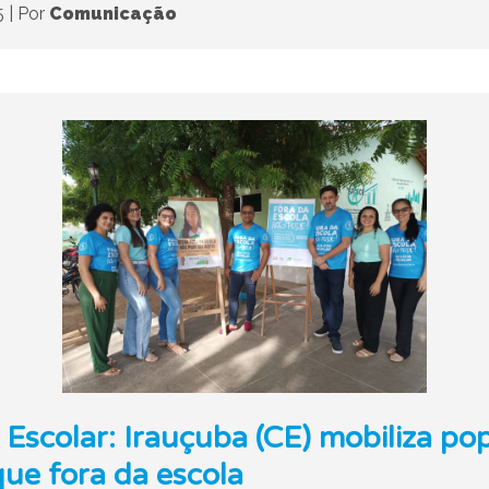
5
|
Por
Comunicação
Escolar: Irauçuba (CE) mobiliza po
ue fora da escola