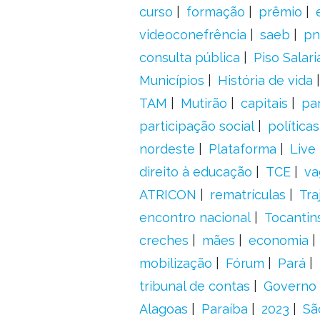
curso
formação
prêmio
videoconefrência
saeb
pn
consulta pública
Piso Salari
Municípios
História de vida
TAM
Mutirão
capitais
pa
participação social
política
nordeste
Plataforma
Live
direito à educação
TCE
va
ATRICON
rematrículas
Tra
encontro nacional
Tocantin
creches
mães
economia
mobilização
Fórum
Pará
tribunal de contas
Governo 
Alagoas
Paraíba
2023
Sã