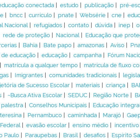
educação conectada
estudo
publicação
pré-esc
e
bncc
currículo
pnate
Websérie
cne
educ
al Nacional
refugiados
contato
dúvida
inep
o
rede de proteção
Nacional
Educação que prote
rcerias
Bahia
Bate papo
amazonas
Aviso
Pn
s de educação
educação
campanha
Fórum Naci
matrícula a qualquer tempo
matrícula de fluxo co
gas
Imigrantes
comunidades tradicionais
legisl
jetória de Sucesso Escolar
materiais
criança
BA
s
~Busca Ativa Escolar
SEDUC
Região Norte
B
palestra
Conselhos Municipais
Educação integra
teresina
Pernambuco
caminhada
Marajó
Gae
Federal
evasão escolar
ensino médio
incentivo
o Paulo
Paraupebas
Brasil
desafios
Espírito S