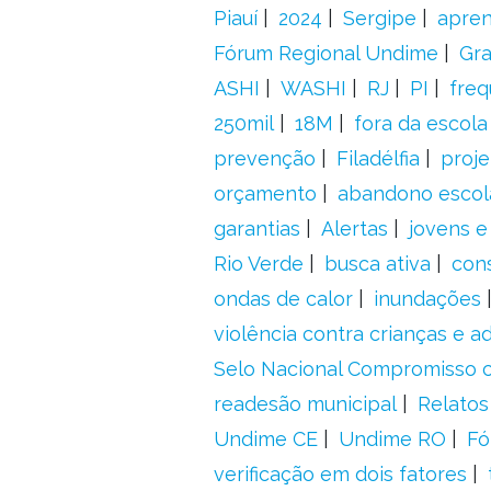
Piauí
2024
Sergipe
apre
Fórum Regional Undime
Gra
ASHI
WASHI
RJ
PI
freq
250mil
18M
fora da escol
prevenção
Filadélfia
proje
orçamento
abandono escol
garantias
Alertas
jovens e
Rio Verde
busca ativa
con
ondas de calor
inundações
violência contra crianças e 
Selo Nacional Compromisso c
readesão municipal
Relatos
Undime CE
Undime RO
Fó
verificação em dois fatores