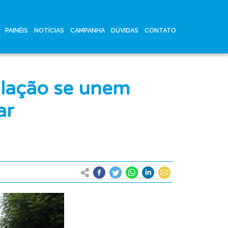
PAINÉIS
NOTÍCIAS
CAMPANHA
DÚVIDAS
CONTATO
ulação se unem
ar