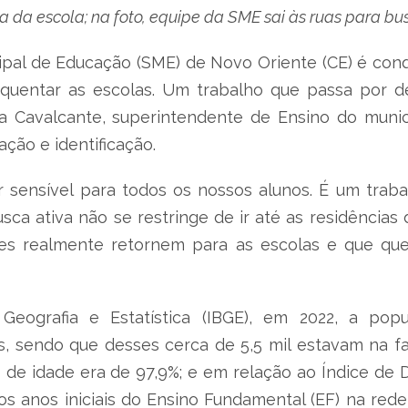
a da escola; na foto, equipe da SME sai às ruas para bu
ipal de Educação (SME) de Novo Oriente (CE) é conq
quentar as escolas. Um trabalho que passa por de
Cavalcante, superintendente de Ensino do municíp
ção e identificação.
sensível para todos os nossos alunos. É um traba
busca ativa não se restringe de ir até as residências
es realmente retornem para as escolas e que qu
e Geografia e Estatística (IBGE), em 2022, a po
, sendo que desses cerca de 5,5 mil estavam na fai
s de idade era de 97,9%; e em relação ao Índice d
os anos iniciais do Ensino Fundamental (EF) na rede 