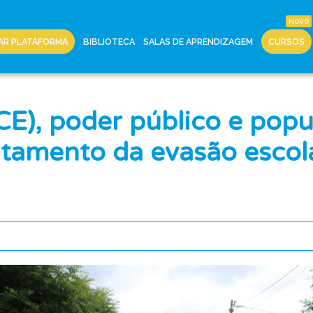
AR PLATAFORMA
BIBLIOTECA
SALAS DE APRENDIZAGEM
CURSOS
CE), poder público e pop
ntamento da evasão escol