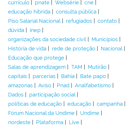
currículo
pnate
Websérie
cne
educação híbrida
consulta pública
Piso Salarial Nacional
refugiados
contato
dúvida
inep
organizações da sociedade civil
Municípios
História de vida
rede de proteção
Nacional
Educação que protege
Salas de aprendizagem
TAM
Mutirão
capitais
parcerias
Bahia
Bate papo
amazonas
Aviso
Pnad
Analfabetismo
Dados
participação social
políticas de educação
educação
campanha
Fórum Nacional da Undime
Undime
nordeste
Plataforma
Live