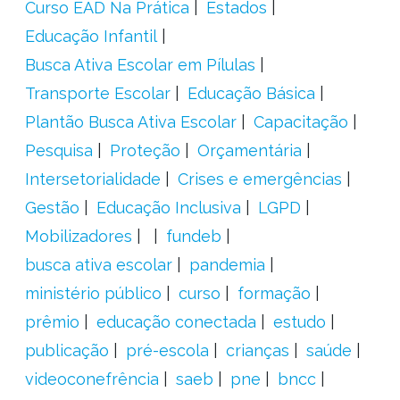
Curso EAD Na Prática
Estados
Educação Infantil
Busca Ativa Escolar em Pílulas
Transporte Escolar
Educação Básica
Plantão Busca Ativa Escolar
Capacitação
Pesquisa
Proteção
Orçamentária
Intersetorialidade
Crises e emergências
Gestão
Educação Inclusiva
LGPD
Mobilizadores
fundeb
busca ativa escolar
pandemia
ministério público
curso
formação
prêmio
educação conectada
estudo
publicação
pré-escola
crianças
saúde
videoconefrência
saeb
pne
bncc