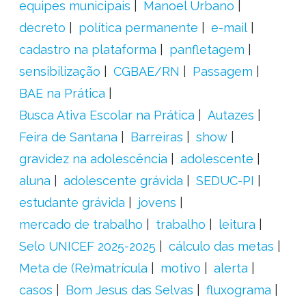
equipes municipais
Manoel Urbano
decreto
política permanente
e-mail
cadastro na plataforma
panfletagem
sensibilização
CGBAE/RN
Passagem
BAE na Prática
Busca Ativa Escolar na Prática
Autazes
Feira de Santana
Barreiras
show
gravidez na adolescência
adolescente
aluna
adolescente grávida
SEDUC-PI
estudante grávida
jovens
mercado de trabalho
trabalho
leitura
Selo UNICEF 2025-2025
cálculo das metas
Meta de (Re)matrícula
motivo
alerta
casos
Bom Jesus das Selvas
fluxograma