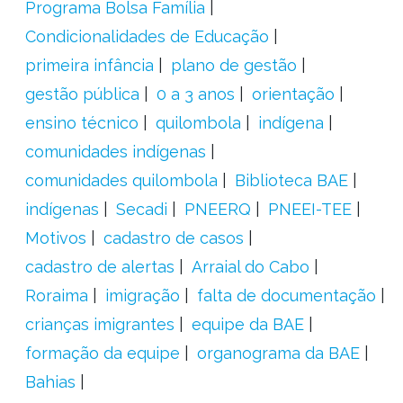
Programa Bolsa Família
Condicionalidades de Educação
primeira infância
plano de gestão
gestão pública
0 a 3 anos
orientação
ensino técnico
quilombola
indígena
comunidades indígenas
comunidades quilombola
Biblioteca BAE
indígenas
Secadi
PNEERQ
PNEEI-TEE
Motivos
cadastro de casos
cadastro de alertas
Arraial do Cabo
Roraima
imigração
falta de documentação
crianças imigrantes
equipe da BAE
formação da equipe
organograma da BAE
Bahias