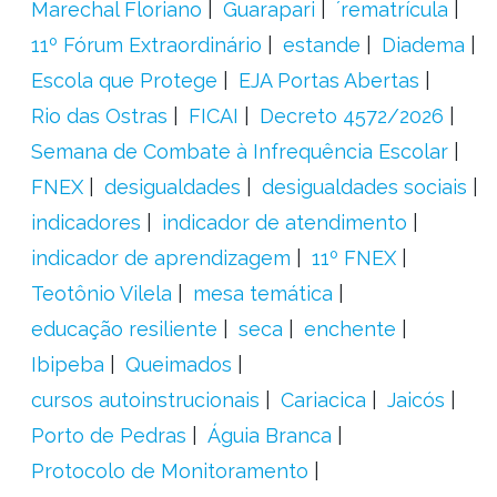
Marechal Floriano
Guarapari
´rematrícula
11º Fórum Extraordinário
estande
Diadema
Escola que Protege
EJA Portas Abertas
Rio das Ostras
FICAI
Decreto 4572/2026
Semana de Combate à Infrequência Escolar
FNEX
desigualdades
desigualdades sociais
indicadores
indicador de atendimento
indicador de aprendizagem
11º FNEX
Teotônio Vilela
mesa temática
educação resiliente
seca
enchente
Ibipeba
Queimados
cursos autoinstrucionais
Cariacica
Jaicós
Porto de Pedras
Águia Branca
Protocolo de Monitoramento