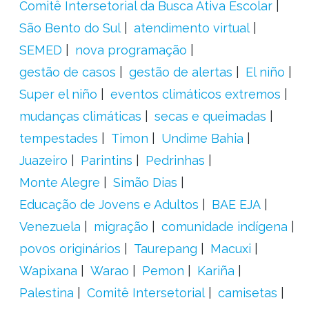
Comitê Intersetorial da Busca Ativa Escolar
São Bento do Sul
atendimento virtual
SEMED
nova programação
gestão de casos
gestão de alertas
El niño
Super el niño
eventos climáticos extremos
mudanças climáticas
secas e queimadas
tempestades
Timon
Undime Bahia
Juazeiro
Parintins
Pedrinhas
Monte Alegre
Simão Dias
Educação de Jovens e Adultos
BAE EJA
Venezuela
migração
comunidade indígena
povos originários
Taurepang
Macuxi
Wapixana
Warao
Pemon
Kariña
Palestina
Comitê Intersetorial
camisetas