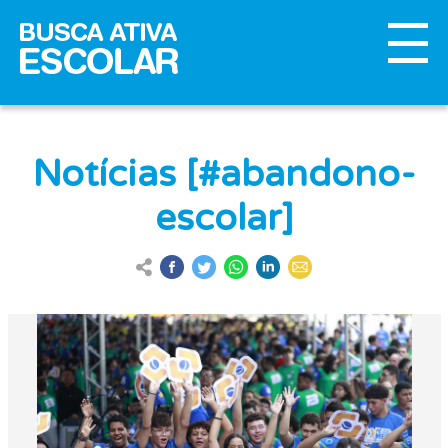
Notícias [#abandono-
escolar]