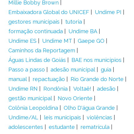
Millie Bobby Brown
Embaixadora Global do UNICEF
Undime PI
gestores municipais
tutoria
formação continuada
Undime BA
Undime ES
Undime MT
Gaepe GO
Caminhos da Reportagem
Águas Lindas de Goiás
BAE nos municípios
Passo a passo
adesão municipal
guia
manual
repactuação
Rio Grande do Norte
Undime RN
Rondônia
Voltaê!
adesão
gestão municipal
Novo Oriente
Colônia Leopoldina
Olho D'água Grande
Undime/AL
leis municipais
violências
adolescentes
estudante
rematrícula