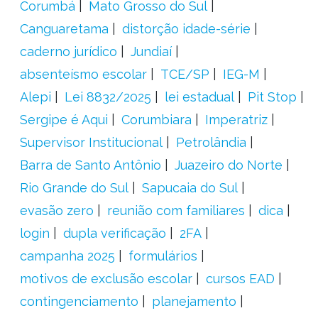
Corumbá
Mato Grosso do Sul
Canguaretama
distorção idade-série
caderno jurídico
Jundiaí
absenteísmo escolar
TCE/SP
IEG-M
Alepi
Lei 8832/2025
lei estadual
Pit Stop
Sergipe é Aqui
Corumbiara
Imperatriz
Supervisor Institucional
Petrolândia
Barra de Santo Antônio
Juazeiro do Norte
Rio Grande do Sul
Sapucaia do Sul
evasão zero
reunião com familiares
dica
login
dupla verificação
2FA
campanha 2025
formulários
motivos de exclusão escolar
cursos EAD
contingenciamento
planejamento