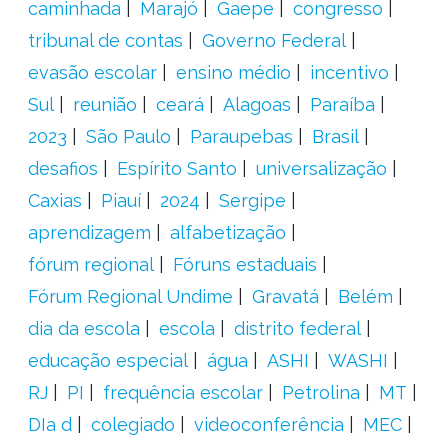
caminhada
Marajó
Gaepe
congresso
tribunal de contas
Governo Federal
evasão escolar
ensino médio
incentivo
Sul
reunião
ceará
Alagoas
Paraíba
2023
São Paulo
Paraupebas
Brasil
desafios
Espírito Santo
universalização
Caxias
Piauí
2024
Sergipe
aprendizagem
alfabetização
fórum regional
Fóruns estaduais
Fórum Regional Undime
Gravatá
Belém
dia da escola
escola
distrito federal
educação especial
água
ASHI
WASHI
RJ
PI
frequência escolar
Petrolina
MT
DIa d
colegiado
videoconferência
MEC