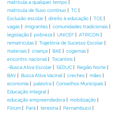
matrícula a qualquer tempo
matrícula de fluxo contínuo
TC
Exclusão escolar
direito à educação
TCE
vagas
Imigrantes
comunidades tradicionais
legislação
pobreza
UNICEF
ATRICON
rematrículas
Trajetória de Sucesso Escolar
materiais
criança
BAE
cogemas
encontro nacional
Tocantins
~Busca Ativa Escolar
SEDUC
Região Norte
BAV
Busca Ativa Vacinal
creches
mães
economia
palestra
Conselhos Municipais
Educação integral
educação empreendedora
mobilização
Fórum
Pará
teresina
Pernambuco