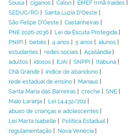
Sousa
ciganos
Calon
EMEF Irmã Iraídes
SEDUC/RO
Santa Luzia D'Oeste
São Felipe D'Oeste
Castanheiras
PNE 2026-2036
Lei da Escuta Protegida
PNIPI
bebês
4 anos
5 anos
alunos
estudantes
redes sociais
Açailândia
adultos
idosos
EJAI
SNPPI
Itabuna
Chã Grande
índice de abandono
rede estadual de ensino
Manaus
Santa Maria das Barreiras
creche
SNE
Maio Laranja
Lei 14.432/202
abuso de crianças e adolescentes
Lei Marta Isabelle
Política Estadual
regulamentação
Nova Venécia