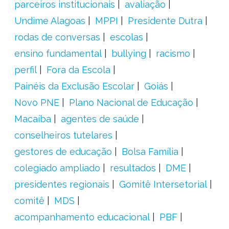
parceiros institucionais
avaliação
Undime Alagoas
MPPI
Presidente Dutra
rodas de conversas
escolas
ensino fundamental
bullying
racismo
perfil
Fora da Escola
Painéis da Exclusão Escolar
Goiás
Novo PNE
Plano Nacional de Educação
Macaíba
agentes de saúde
conselheiros tutelares
gestores de educação
Bolsa Família
colegiado ampliado
resultados
DME
presidentes regionais
Gomitê Intersetorial
comitê
MDS
acompanhamento educacional
PBF