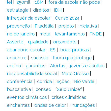
lei
250mil
18M
fora da escola não pode
estratégia
direitos
IDH
infrequência escolar
Censo 2024
prevenção
Filadélfia
projeto
iniciativa
rio de janeiro
meta
levantamento
FNDE
Asserte
qualidade
orçamento
abandono escolar
ES
boas práticas
encontro
sucesso
Ibura que protege
ensino
garantias
Alertas
jovens e adultos
responsabilidade social
Mato Grosso
conferência
corrida
ações
Rio Verde
busca ativa
consed
´Selo Unicef
eventos climáticos
crises climáticas
enchentes
ondas de calor
inundações