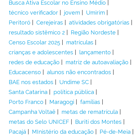
Busca Ativa Escolar no Ensino Médio
técnico verificador
jovem
Umirim
Peritoró
Cerejeiras
atividades obrigatórias
resultado sistêmico 2
Região Nordeste
Censo Escolar 2025
matrículas
crianças e adolescentes
lançamento
redes de educação
matriz de autoavaliação
Educacenso
alunos não encontrados
BAE nos estados
Undime SC
Santa Catarina
política pública
Porto Franco
Maragogi
famílias
Campanha Voltaê
metas de rematrícula
metas do Selo UNICEF
Buriti dos Montes
Pacajá
MInistério da educação
Pé-de-Meia