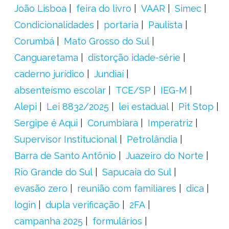
João Lisboa
feira do livro
VAAR
Simec
Condicionalidades
portaria
Paulista
Corumbá
Mato Grosso do Sul
Canguaretama
distorção idade-série
caderno jurídico
Jundiaí
absenteísmo escolar
TCE/SP
IEG-M
Alepi
Lei 8832/2025
lei estadual
Pit Stop
Sergipe é Aqui
Corumbiara
Imperatriz
Supervisor Institucional
Petrolândia
Barra de Santo Antônio
Juazeiro do Norte
Rio Grande do Sul
Sapucaia do Sul
evasão zero
reunião com familiares
dica
login
dupla verificação
2FA
campanha 2025
formulários