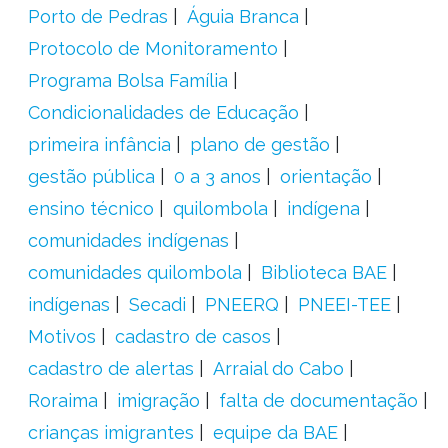
Porto de Pedras
Águia Branca
Protocolo de Monitoramento
Programa Bolsa Família
Condicionalidades de Educação
primeira infância
plano de gestão
gestão pública
0 a 3 anos
orientação
ensino técnico
quilombola
indígena
comunidades indígenas
comunidades quilombola
Biblioteca BAE
indígenas
Secadi
PNEERQ
PNEEI-TEE
Motivos
cadastro de casos
cadastro de alertas
Arraial do Cabo
Roraima
imigração
falta de documentação
crianças imigrantes
equipe da BAE