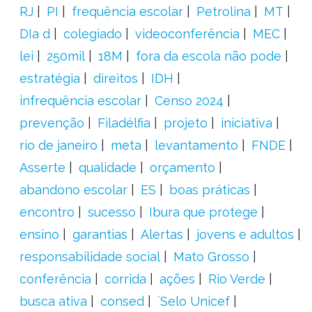
RJ
PI
frequência escolar
Petrolina
MT
DIa d
colegiado
videoconferência
MEC
lei
250mil
18M
fora da escola não pode
estratégia
direitos
IDH
infrequência escolar
Censo 2024
prevenção
Filadélfia
projeto
iniciativa
rio de janeiro
meta
levantamento
FNDE
Asserte
qualidade
orçamento
abandono escolar
ES
boas práticas
encontro
sucesso
Ibura que protege
ensino
garantias
Alertas
jovens e adultos
responsabilidade social
Mato Grosso
conferência
corrida
ações
Rio Verde
busca ativa
consed
´Selo Unicef