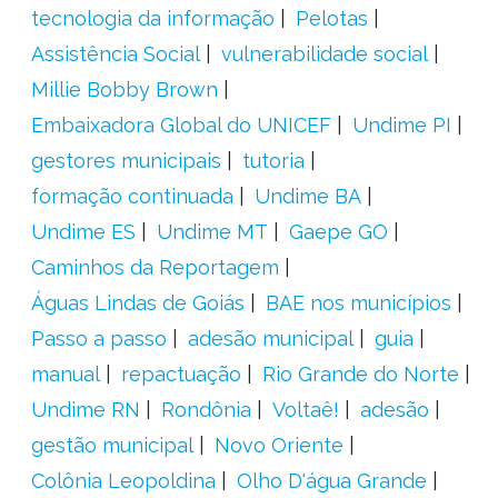
tecnologia da informação
Pelotas
Assistência Social
vulnerabilidade social
Millie Bobby Brown
Embaixadora Global do UNICEF
Undime PI
gestores municipais
tutoria
formação continuada
Undime BA
Undime ES
Undime MT
Gaepe GO
Caminhos da Reportagem
Águas Lindas de Goiás
BAE nos municípios
Passo a passo
adesão municipal
guia
manual
repactuação
Rio Grande do Norte
Undime RN
Rondônia
Voltaê!
adesão
gestão municipal
Novo Oriente
Colônia Leopoldina
Olho D'água Grande