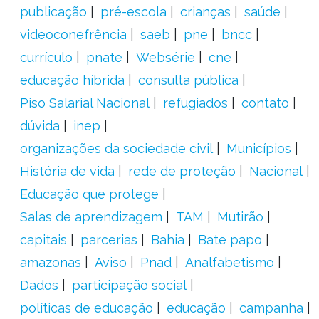
publicação
pré-escola
crianças
saúde
videoconefrência
saeb
pne
bncc
currículo
pnate
Websérie
cne
educação híbrida
consulta pública
Piso Salarial Nacional
refugiados
contato
dúvida
inep
organizações da sociedade civil
Municípios
História de vida
rede de proteção
Nacional
Educação que protege
Salas de aprendizagem
TAM
Mutirão
capitais
parcerias
Bahia
Bate papo
amazonas
Aviso
Pnad
Analfabetismo
Dados
participação social
políticas de educação
educação
campanha