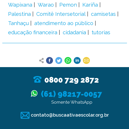
Wapixana
Warao
Pemon
Kariña
Palestina
Comitê Intersetorial
camisetas
Tanhaçu
atendimento ao público
educação financeira
cidadania
tutorias
0800 729 2872
(61) 98217-0057
Somente WhatsApp
contato@buscaativaescolar.org.br