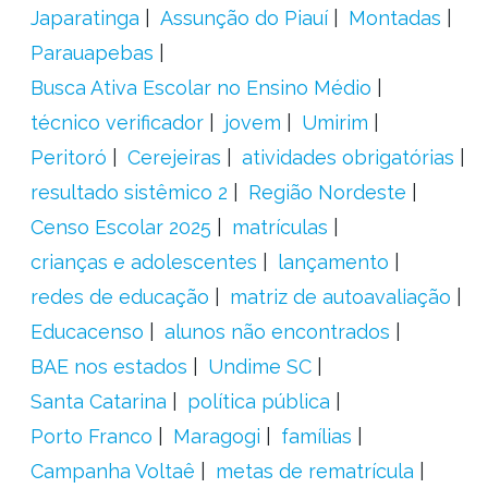
Japaratinga
Assunção do Piauí
Montadas
Parauapebas
Busca Ativa Escolar no Ensino Médio
técnico verificador
jovem
Umirim
Peritoró
Cerejeiras
atividades obrigatórias
resultado sistêmico 2
Região Nordeste
Censo Escolar 2025
matrículas
crianças e adolescentes
lançamento
redes de educação
matriz de autoavaliação
Educacenso
alunos não encontrados
BAE nos estados
Undime SC
Santa Catarina
política pública
Porto Franco
Maragogi
famílias
Campanha Voltaê
metas de rematrícula