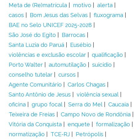
Meta de (Re)matrícula
motivo
alerta
casos
Bom Jesus das Selvas
fluxograma
BAE no Selo UNICEF 2025-2028
São José do Egito
Barrocas
Santa Luzia do Paruá
Eusébio
violências e exclusão escolar
qualificação
Porto Walter
automutilação
suicídio
conselho tutelar
cursos
Agente Comunitário
Carlos Chagas
Santo Antônio de Jesus
violência sexual
oficina
grupo focal
Serra do Mel
Caucaia
Teixeira de Freias
Campo Novo de Rondônia
Vitória da Conquista
enquete
formalização
normatização
TCE-RJ
Petrópolis