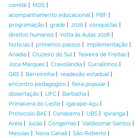
comitê
MDS
acompanhamento educacional
PBF
programação
grade
2026
conquistas
direitos humanos
Volta às Aulas 2026
Notícias
primeiros passos
implementação
Anadia
Cruzeiro do Sul
Teixeira de Freitas
Joca Marques
Cravolândia
Curralinhos
GRE
Barreirinha
readesão estadual
encontro pedagógico
feira popular
dissertação
UFC
Barbalha
Primavera do Leste
Igarapé-Açu
Protocolo BAE
Conasems
UBS
Ipiranga
Areia
Jucás
Congemas
Valdiosmar Santos
Messias
Nova Canaã
São Roberto