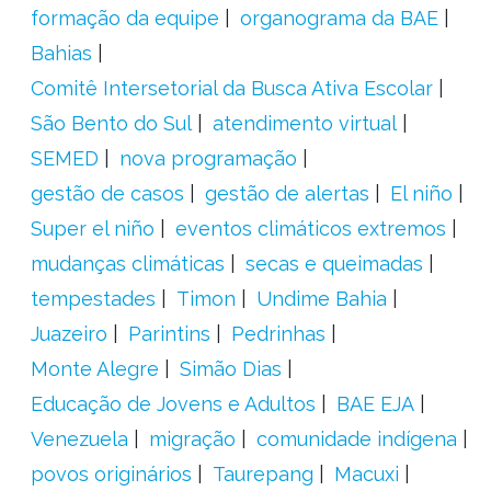
formação da equipe
organograma da BAE
Bahias
Comitê Intersetorial da Busca Ativa Escolar
São Bento do Sul
atendimento virtual
SEMED
nova programação
gestão de casos
gestão de alertas
El niño
Super el niño
eventos climáticos extremos
mudanças climáticas
secas e queimadas
tempestades
Timon
Undime Bahia
Juazeiro
Parintins
Pedrinhas
Monte Alegre
Simão Dias
Educação de Jovens e Adultos
BAE EJA
Venezuela
migração
comunidade indígena
povos originários
Taurepang
Macuxi