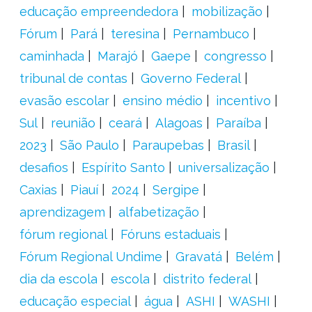
educação empreendedora
mobilização
Fórum
Pará
teresina
Pernambuco
caminhada
Marajó
Gaepe
congresso
tribunal de contas
Governo Federal
evasão escolar
ensino médio
incentivo
Sul
reunião
ceará
Alagoas
Paraíba
2023
São Paulo
Paraupebas
Brasil
desafios
Espírito Santo
universalização
Caxias
Piauí
2024
Sergipe
aprendizagem
alfabetização
fórum regional
Fóruns estaduais
Fórum Regional Undime
Gravatá
Belém
dia da escola
escola
distrito federal
educação especial
água
ASHI
WASHI