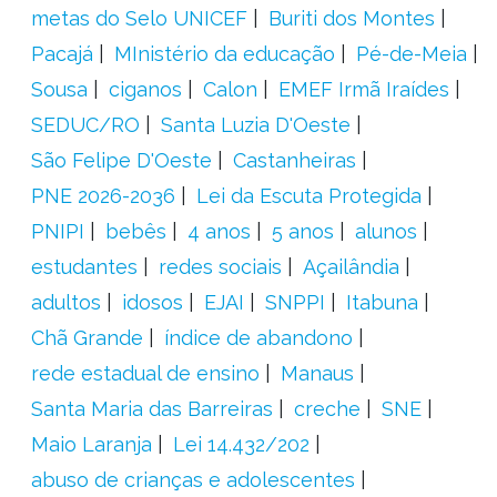
metas do Selo UNICEF
Buriti dos Montes
Pacajá
MInistério da educação
Pé-de-Meia
Sousa
ciganos
Calon
EMEF Irmã Iraídes
SEDUC/RO
Santa Luzia D'Oeste
São Felipe D'Oeste
Castanheiras
PNE 2026-2036
Lei da Escuta Protegida
PNIPI
bebês
4 anos
5 anos
alunos
estudantes
redes sociais
Açailândia
adultos
idosos
EJAI
SNPPI
Itabuna
Chã Grande
índice de abandono
rede estadual de ensino
Manaus
Santa Maria das Barreiras
creche
SNE
Maio Laranja
Lei 14.432/202
abuso de crianças e adolescentes