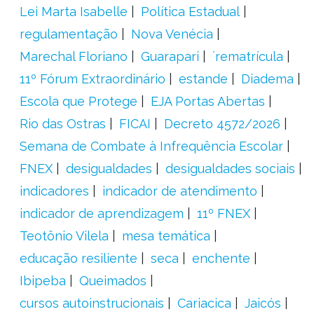
Lei Marta Isabelle
Política Estadual
regulamentação
Nova Venécia
Marechal Floriano
Guarapari
´rematrícula
11º Fórum Extraordinário
estande
Diadema
Escola que Protege
EJA Portas Abertas
Rio das Ostras
FICAI
Decreto 4572/2026
Semana de Combate à Infrequência Escolar
FNEX
desigualdades
desigualdades sociais
indicadores
indicador de atendimento
indicador de aprendizagem
11º FNEX
Teotônio Vilela
mesa temática
educação resiliente
seca
enchente
Ibipeba
Queimados
cursos autoinstrucionais
Cariacica
Jaicós