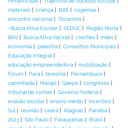
rematrículas
Trajetória de Sucesso Escolar
materiais
criança
BAE
cogemas
encontro nacional
Tocantins
~Busca Ativa Escolar
SEDUC
Região Norte
BAV
Busca Ativa Vacinal
creches
mães
economia
palestra
Conselhos Municipais
Educação integral
educação empreendedora
mobilização
Fórum
Pará
teresina
Pernambuco
caminhada
Marajó
Gaepe
congresso
tribunal de contas
Governo Federal
evasão escolar
ensino médio
incentivo
Sul
reunião
ceará
Alagoas
Paraíba
2023
São Paulo
Paraupebas
Brasil