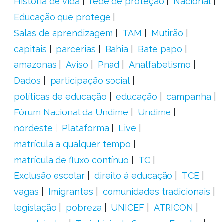
História de vida
rede de proteção
Nacional
Educação que protege
Salas de aprendizagem
TAM
Mutirão
capitais
parcerias
Bahia
Bate papo
amazonas
Aviso
Pnad
Analfabetismo
Dados
participação social
políticas de educação
educação
campanha
Fórum Nacional da Undime
Undime
nordeste
Plataforma
Live
matrícula a qualquer tempo
matrícula de fluxo contínuo
TC
Exclusão escolar
direito à educação
TCE
vagas
Imigrantes
comunidades tradicionais
legislação
pobreza
UNICEF
ATRICON