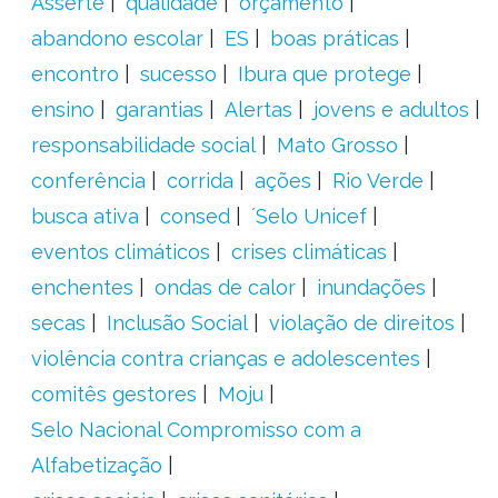
Asserte
qualidade
orçamento
abandono escolar
ES
boas práticas
encontro
sucesso
Ibura que protege
ensino
garantias
Alertas
jovens e adultos
responsabilidade social
Mato Grosso
conferência
corrida
ações
Rio Verde
busca ativa
consed
´Selo Unicef
eventos climáticos
crises climáticas
enchentes
ondas de calor
inundações
secas
Inclusão Social
violação de direitos
violência contra crianças e adolescentes
comitês gestores
Moju
Selo Nacional Compromisso com a
Alfabetização