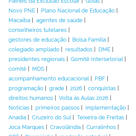
Painéis da Exclusão Escolar
Goiás
Novo PNE
Plano Nacional de Educação
Macaíba
agentes de saúde
conselheiros tutelares
gestores de educação
Bolsa Família
colegiado ampliado
resultados
DME
presidentes regionais
Gomitê Intersetorial
comitê
MDS
acompanhamento educacional
PBF
programação
grade
2026
conquistas
direitos humanos
Volta às Aulas 2026
Notícias
primeiros passos
implementação
Anadia
Cruzeiro do Sul
Teixeira de Freitas
Joca Marques
Cravolândia
Curralinhos