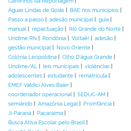
Caminhos da Reportagem
Águas Lindas de Goiás
BAE nos municípios
Passo a passo
adesão municipal
guia
manual
repactuação
Rio Grande do Norte
Undime RN
Rondônia
Voltaê!
adesão
gestão municipal
Novo Oriente
Colônia Leopoldina
Olho D'água Grande
Undime/AL
leis municipais
violências
adolescentes
estudante
rematrícula
EMEF Valdici Alves Baier
coordenador operacional
SEDUC-AM
semiárido
Amazônia Legal
Proinfância
Ji-Paraná
Pacaraima
Busca Ativa Escolar pelo Brasil