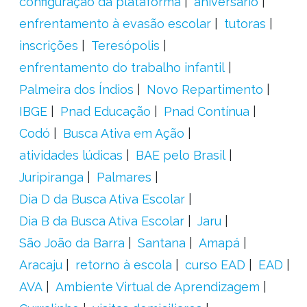
configuração da plataforma
aniversário
enfrentamento à evasão escolar
tutoras
inscrições
Teresópolis
enfrentamento do trabalho infantil
Palmeira dos Índios
Novo Repartimento
IBGE
Pnad Educação
Pnad Contínua
Codó
Busca Ativa em Ação
atividades lúdicas
BAE pelo Brasil
Juripiranga
Palmares
Dia D da Busca Ativa Escolar
Dia B da Busca Ativa Escolar
Jaru
São João da Barra
Santana
Amapá
Aracaju
retorno à escola
curso EAD
EAD
AVA
Ambiente Virtual de Aprendizagem