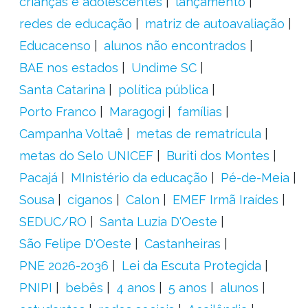
crianças e adolescentes
lançamento
redes de educação
matriz de autoavaliação
Educacenso
alunos não encontrados
BAE nos estados
Undime SC
Santa Catarina
política pública
Porto Franco
Maragogi
famílias
Campanha Voltaê
metas de rematrícula
metas do Selo UNICEF
Buriti dos Montes
Pacajá
MInistério da educação
Pé-de-Meia
Sousa
ciganos
Calon
EMEF Irmã Iraídes
SEDUC/RO
Santa Luzia D'Oeste
São Felipe D'Oeste
Castanheiras
PNE 2026-2036
Lei da Escuta Protegida
PNIPI
bebês
4 anos
5 anos
alunos