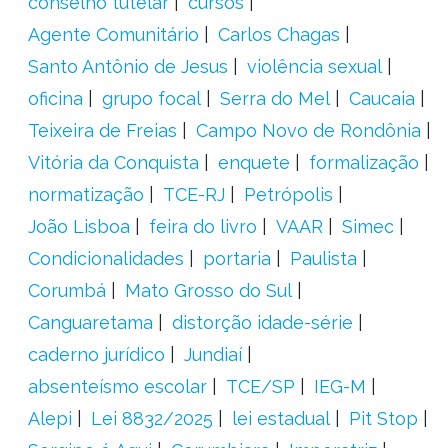
conselho tutelar
cursos
Agente Comunitário
Carlos Chagas
Santo Antônio de Jesus
violência sexual
oficina
grupo focal
Serra do Mel
Caucaia
Teixeira de Freias
Campo Novo de Rondônia
Vitória da Conquista
enquete
formalização
normatização
TCE-RJ
Petrópolis
João Lisboa
feira do livro
VAAR
Simec
Condicionalidades
portaria
Paulista
Corumbá
Mato Grosso do Sul
Canguaretama
distorção idade-série
caderno jurídico
Jundiaí
absenteísmo escolar
TCE/SP
IEG-M
Alepi
Lei 8832/2025
lei estadual
Pit Stop