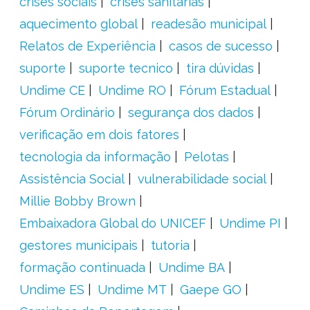
crises sociais
crises sanitárias
aquecimento global
readesão municipal
Relatos de Experiência
casos de sucesso
suporte
suporte tecnico
tira dúvidas
Undime CE
Undime RO
Fórum Estadual
Fórum Ordinário
segurança dos dados
verificação em dois fatores
tecnologia da informação
Pelotas
Assistência Social
vulnerabilidade social
Millie Bobby Brown
Embaixadora Global do UNICEF
Undime PI
gestores municipais
tutoria
formação continuada
Undime BA
Undime ES
Undime MT
Gaepe GO