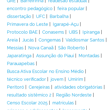
GRE
Barreirinha
readesão estadual
encontro pedagógico
feira popular
dissertação
UFC
Barbalha
Primavera do Leste
Igarapé-Açu
Protocolo BAE
Conasems
UBS
Ipiranga
Areia
Jucás
Congemas
Valdiosmar Santos
Messias
Nova Canaã
São Roberto
Japaratinga
Assunção do Piauí
Montadas
Parauapebas
Busca Ativa Escolar no Ensino Médio
técnico verificador
jovem
Umirim
Peritoró
Cerejeiras
atividades obrigatórias
resultado sistêmico 2
Região Nordeste
Censo Escolar 2025
matrículas