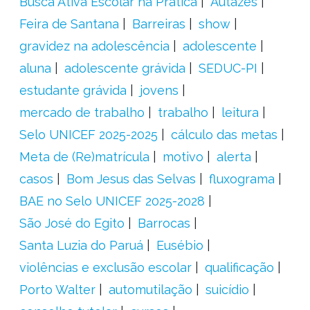
Busca Ativa Escolar na Prática
Autazes
Feira de Santana
Barreiras
show
gravidez na adolescência
adolescente
aluna
adolescente grávida
SEDUC-PI
estudante grávida
jovens
mercado de trabalho
trabalho
leitura
Selo UNICEF 2025-2025
cálculo das metas
Meta de (Re)matrícula
motivo
alerta
casos
Bom Jesus das Selvas
fluxograma
BAE no Selo UNICEF 2025-2028
São José do Egito
Barrocas
Santa Luzia do Paruá
Eusébio
violências e exclusão escolar
qualificação
Porto Walter
automutilação
suicídio