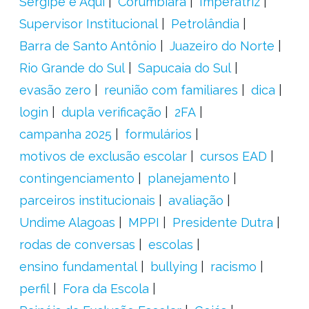
Sergipe é Aqui
Corumbiara
Imperatriz
Supervisor Institucional
Petrolândia
Barra de Santo Antônio
Juazeiro do Norte
Rio Grande do Sul
Sapucaia do Sul
evasão zero
reunião com familiares
dica
login
dupla verificação
2FA
campanha 2025
formulários
motivos de exclusão escolar
cursos EAD
contingenciamento
planejamento
parceiros institucionais
avaliação
Undime Alagoas
MPPI
Presidente Dutra
rodas de conversas
escolas
ensino fundamental
bullying
racismo
perfil
Fora da Escola