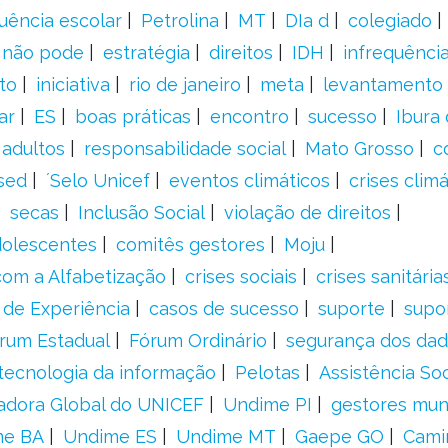
uência escolar
Petrolina
MT
DIa d
colegiado
a não pode
estratégia
direitos
IDH
infrequência
to
iniciativa
rio de janeiro
meta
levantamento
ar
ES
boas práticas
encontro
sucesso
Ibura
 adultos
responsabilidade social
Mato Grosso
c
sed
´Selo Unicef
eventos climáticos
crises climá
secas
Inclusão Social
violação de direitos
adolescentes
comitês gestores
Moju
om a Alfabetização
crises sociais
crises sanitária
 de Experiência
casos de sucesso
suporte
supo
rum Estadual
Fórum Ordinário
segurança dos da
tecnologia da informação
Pelotas
Assistência Soc
adora Global do UNICEF
Undime PI
gestores muni
me BA
Undime ES
Undime MT
Gaepe GO
Cami