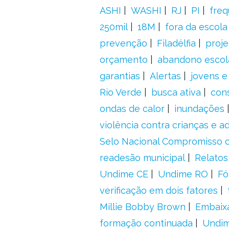
ASHI
WASHI
RJ
PI
freq
250mil
18M
fora da escol
prevenção
Filadélfia
proje
orçamento
abandono escol
garantias
Alertas
jovens e
Rio Verde
busca ativa
con
ondas de calor
inundações
violência contra crianças e 
Selo Nacional Compromisso c
readesão municipal
Relatos
Undime CE
Undime RO
Fó
verificação em dois fatores
Millie Bobby Brown
Embaix
formação continuada
Undi