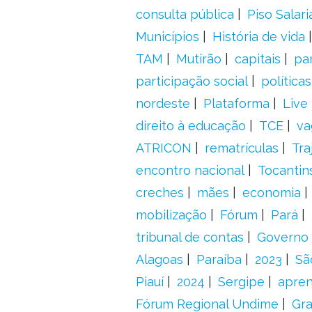
consulta pública
Piso Salari
Municípios
História de vida
TAM
Mutirão
capitais
pa
participação social
política
nordeste
Plataforma
Live
direito à educação
TCE
va
ATRICON
rematrículas
Tra
encontro nacional
Tocantin
creches
mães
economia
mobilização
Fórum
Pará
tribunal de contas
Governo 
Alagoas
Paraíba
2023
Sã
Piauí
2024
Sergipe
apre
Fórum Regional Undime
Gra