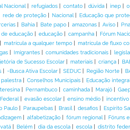
al Nacional
refugiados
contato
dúvida
inep
o
rede de proteção
Nacional
Educação que prote
rcerias
Bahia
Bate papo
amazonas
Aviso
Pn
s de educação
educação
campanha
Fórum Naci
matrícula a qualquer tempo
matrícula de fluxo co
gas
Imigrantes
comunidades tradicionais
legisl
jetória de Sucesso Escolar
materiais
criança
BA
s
~Busca Ativa Escolar
SEDUC
Região Norte
B
palestra
Conselhos Municipais
Educação integra
teresina
Pernambuco
caminhada
Marajó
Gae
Federal
evasão escolar
ensino médio
incentivo
o Paulo
Paraupebas
Brasil
desafios
Espírito S
ndizagem
alfabetização
fórum regional
Fóruns e
vatá
Belém
dia da escola
escola
distrito feder