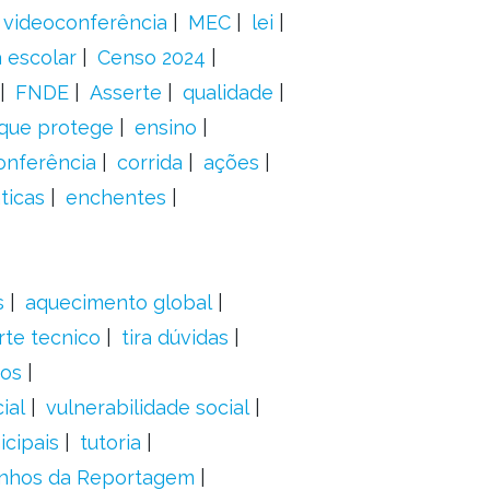
videoconferência
MEC
lei
 escolar
Censo 2024
FNDE
Asserte
qualidade
 que protege
ensino
onferência
corrida
ações
ticas
enchentes
s
aquecimento global
rte tecnico
tira dúvidas
dos
ial
vulnerabilidade social
cipais
tutoria
nhos da Reportagem