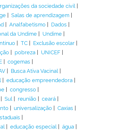
rganizações da sociedade civil
ge
Salas de aprendizagem
ad
Analfabetismo
Dados
onal da Undime
Undime
ntínuo
TC
Exclusão escolar
ação
pobreza
UNICEF
E
cogemas
AV
Busca Ativa Vacinal
l
educação empreendedora
pe
congresso
Sul
reunião
ceará
anto
universalização
Caxias
staduais
al
educação especial
água