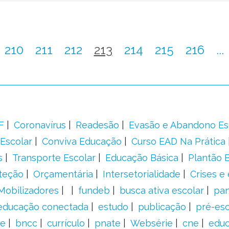
210
211
212
213
214
215
216
...
F
Coronavírus
Readesão
Evasão e Abandono Es
Escolar
Conviva Educação
Curso EAD Na Prática
s
Transporte Escolar
Educação Básica
Plantão B
teção
Orçamentária
Intersetorialidade
Crises e
Mobilizadores
fundeb
busca ativa escolar
pa
educação conectada
estudo
publicação
pré-esc
e
bncc
currículo
pnate
Websérie
cne
educ