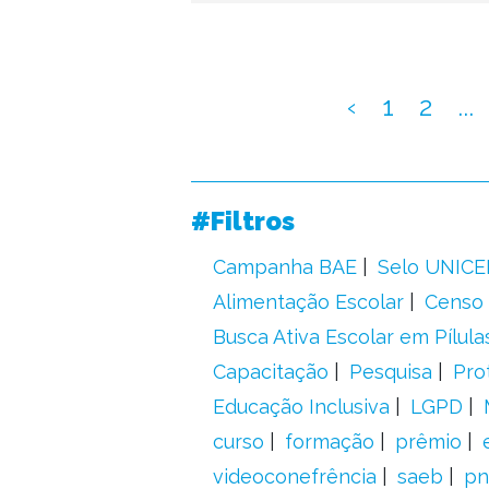
‹
1
2
...
#Filtros
Campanha BAE
Selo UNICE
Alimentação Escolar
Censo 
Busca Ativa Escolar em Pílula
Capacitação
Pesquisa
Pro
Educação Inclusiva
LGPD
curso
formação
prêmio
videoconefrência
saeb
pn