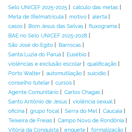
Selo UNICEF 2025-2025
cálculo das metas
Meta de (Re)matrícula
motivo
alerta
casos
Bom Jesus das Selvas
fluxograma
BAE no Selo UNICEF 2025-2028
São José do Egito
Barrocas
Santa Luzia do Paruá
Eusébio
violências e exclusão escolar
qualificação
Porto Walter
automutilação
suicídio
conselho tutelar
cursos
Agente Comunitário
Carlos Chagas
Santo Antônio de Jesus
violência sexual
oficina
grupo focal
Serra do Mel
Caucaia
Teixeira de Freias
Campo Novo de Rondônia
Vitória da Conquista
enquete
formalização