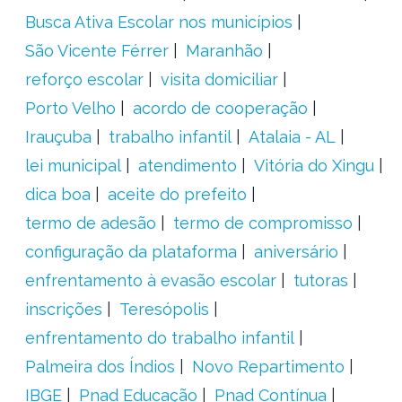
Busca Ativa Escolar nos municípios
São Vicente Férrer
Maranhão
reforço escolar
visita domiciliar
Porto Velho
acordo de cooperação
Irauçuba
trabalho infantil
Atalaia - AL
lei municipal
atendimento
Vitória do Xingu
dica boa
aceite do prefeito
termo de adesão
termo de compromisso
configuração da plataforma
aniversário
enfrentamento à evasão escolar
tutoras
inscrições
Teresópolis
enfrentamento do trabalho infantil
Palmeira dos Índios
Novo Repartimento
IBGE
Pnad Educação
Pnad Contínua