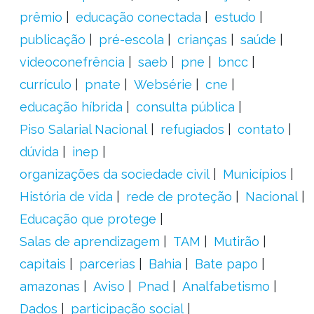
prêmio
educação conectada
estudo
publicação
pré-escola
crianças
saúde
videoconefrência
saeb
pne
bncc
currículo
pnate
Websérie
cne
educação híbrida
consulta pública
Piso Salarial Nacional
refugiados
contato
dúvida
inep
organizações da sociedade civil
Municípios
História de vida
rede de proteção
Nacional
Educação que protege
Salas de aprendizagem
TAM
Mutirão
capitais
parcerias
Bahia
Bate papo
amazonas
Aviso
Pnad
Analfabetismo
Dados
participação social