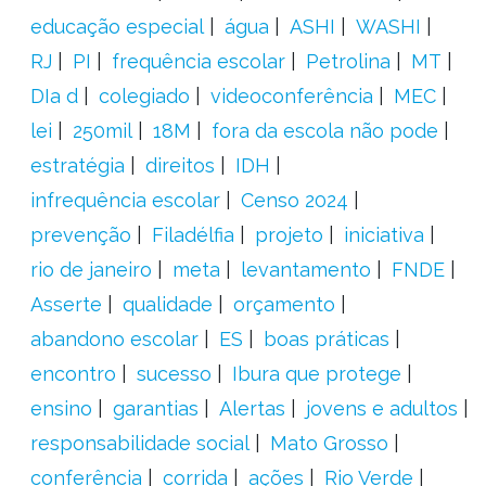
educação especial
água
ASHI
WASHI
RJ
PI
frequência escolar
Petrolina
MT
DIa d
colegiado
videoconferência
MEC
lei
250mil
18M
fora da escola não pode
estratégia
direitos
IDH
infrequência escolar
Censo 2024
prevenção
Filadélfia
projeto
iniciativa
rio de janeiro
meta
levantamento
FNDE
Asserte
qualidade
orçamento
abandono escolar
ES
boas práticas
encontro
sucesso
Ibura que protege
ensino
garantias
Alertas
jovens e adultos
responsabilidade social
Mato Grosso
conferência
corrida
ações
Rio Verde