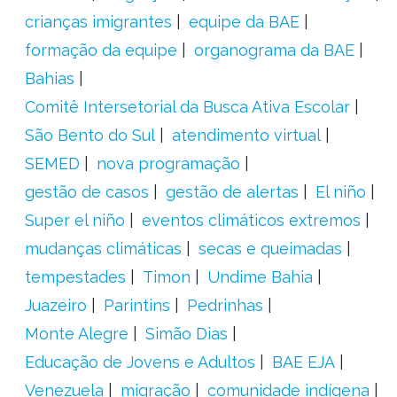
crianças imigrantes
equipe da BAE
formação da equipe
organograma da BAE
Bahias
Comitê Intersetorial da Busca Ativa Escolar
São Bento do Sul
atendimento virtual
SEMED
nova programação
gestão de casos
gestão de alertas
El niño
Super el niño
eventos climáticos extremos
mudanças climáticas
secas e queimadas
tempestades
Timon
Undime Bahia
Juazeiro
Parintins
Pedrinhas
Monte Alegre
Simão Dias
Educação de Jovens e Adultos
BAE EJA
Venezuela
migração
comunidade indígena