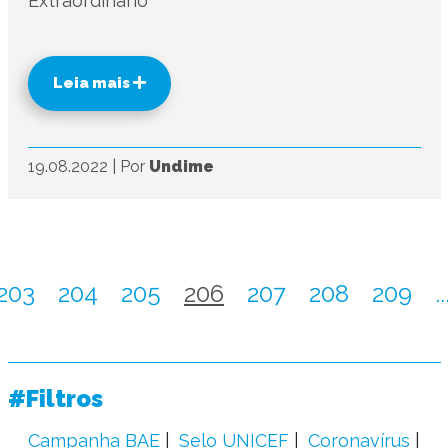
Extraordinário
Leia mais
19.08.2022
|
Por
Undime
203
204
205
206
207
208
209
..
#Filtros
Campanha BAE
Selo UNICEF
Coronavírus