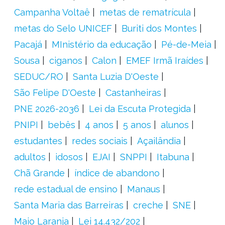
Campanha Voltaê
metas de rematrícula
metas do Selo UNICEF
Buriti dos Montes
Pacajá
MInistério da educação
Pé-de-Meia
Sousa
ciganos
Calon
EMEF Irmã Iraídes
SEDUC/RO
Santa Luzia D'Oeste
São Felipe D'Oeste
Castanheiras
PNE 2026-2036
Lei da Escuta Protegida
PNIPI
bebês
4 anos
5 anos
alunos
estudantes
redes sociais
Açailândia
adultos
idosos
EJAI
SNPPI
Itabuna
Chã Grande
índice de abandono
rede estadual de ensino
Manaus
Santa Maria das Barreiras
creche
SNE
Maio Laranja
Lei 14.432/202