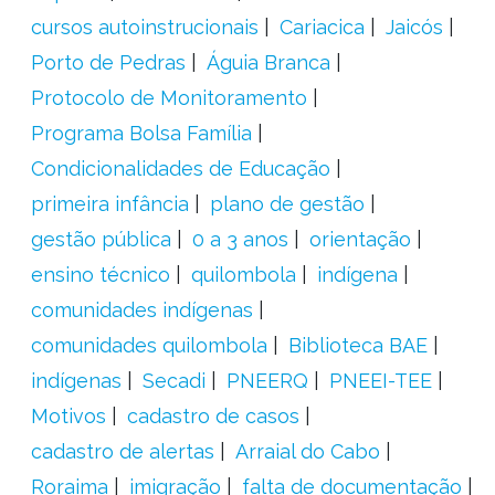
cursos autoinstrucionais
Cariacica
Jaicós
Porto de Pedras
Águia Branca
Protocolo de Monitoramento
Programa Bolsa Família
Condicionalidades de Educação
primeira infância
plano de gestão
gestão pública
0 a 3 anos
orientação
ensino técnico
quilombola
indígena
comunidades indígenas
comunidades quilombola
Biblioteca BAE
indígenas
Secadi
PNEERQ
PNEEI-TEE
Motivos
cadastro de casos
cadastro de alertas
Arraial do Cabo
Roraima
imigração
falta de documentação