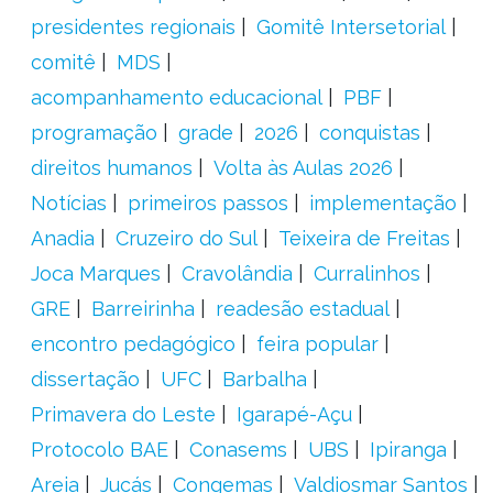
presidentes regionais
Gomitê Intersetorial
comitê
MDS
acompanhamento educacional
PBF
programação
grade
2026
conquistas
direitos humanos
Volta às Aulas 2026
Notícias
primeiros passos
implementação
Anadia
Cruzeiro do Sul
Teixeira de Freitas
Joca Marques
Cravolândia
Curralinhos
GRE
Barreirinha
readesão estadual
encontro pedagógico
feira popular
dissertação
UFC
Barbalha
Primavera do Leste
Igarapé-Açu
Protocolo BAE
Conasems
UBS
Ipiranga
Areia
Jucás
Congemas
Valdiosmar Santos