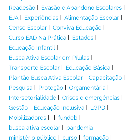
Readesão
Evasão e Abandono Escolares
EJA
Experiências
Alimentação Escolar
Censo Escolar
Conviva Educação
Curso EAD Na Prática
Estados
Educação Infantil
Busca Ativa Escolar em Pílulas
Transporte Escolar
Educação Básica
Plantão Busca Ativa Escolar
Capacitação
Pesquisa
Proteção
Orçamentária
Intersetorialidade
Crises e emergências
Gestão
Educação Inclusiva
LGPD
Mobilizadores
fundeb
busca ativa escolar
pandemia
ministério público
curso
formação