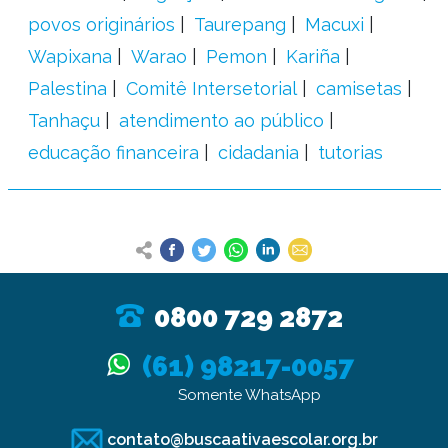
povos originários
Taurepang
Macuxi
Wapixana
Warao
Pemon
Kariña
Palestina
Comitê Intersetorial
camisetas
Tanhaçu
atendimento ao público
educação financeira
cidadania
tutorias
0800 729 2872
(61) 98217-0057
Somente WhatsApp
contato@buscaativaescolar.org.br