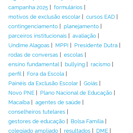
campanha 2025
formulários
motivos de exclusão escolar
cursos EAD
contingenciamento
planejamento
parceiros institucionais
avaliação
Undime Alagoas
MPPI
Presidente Dutra
rodas de conversas
escolas
ensino fundamental
bullying
racismo
perfil
Fora da Escola
Painéis da Exclusão Escolar
Goiás
Novo PNE
Plano Nacional de Educação
Macaíba
agentes de saúde
conselheiros tutelares
gestores de educação
Bolsa Família
colegiado ampliado
resultados
DME