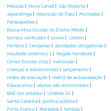
Messias
Nova Canaã
São Roberto
Japaratinga
Assunção do Piauí
Montadas
Parauapebas
Busca Ativa Escolar no Ensino Médio
técnico verificador
jovem
Umirim
Peritoró
Cerejeiras
atividades obrigatórias
resultado sistêmico 2
Região Nordeste
Censo Escolar 2025
matrículas
crianças e adolescentes
lançamento
redes de educação
matriz de autoavaliação
Educacenso
alunos não encontrados
BAE nos estados
Undime SC
Santa Catarina
política pública
Porto Franco
Maragogi
famílias