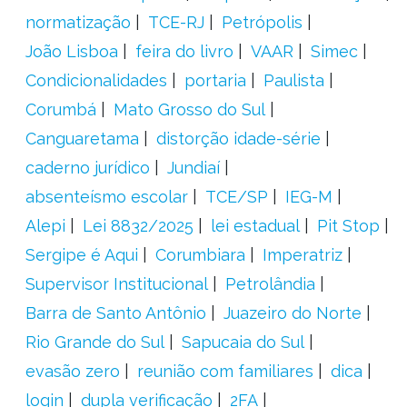
normatização
TCE-RJ
Petrópolis
João Lisboa
feira do livro
VAAR
Simec
Condicionalidades
portaria
Paulista
Corumbá
Mato Grosso do Sul
Canguaretama
distorção idade-série
caderno jurídico
Jundiaí
absenteísmo escolar
TCE/SP
IEG-M
Alepi
Lei 8832/2025
lei estadual
Pit Stop
Sergipe é Aqui
Corumbiara
Imperatriz
Supervisor Institucional
Petrolândia
Barra de Santo Antônio
Juazeiro do Norte
Rio Grande do Sul
Sapucaia do Sul
evasão zero
reunião com familiares
dica
login
dupla verificação
2FA