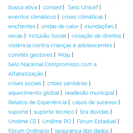
busca ativa
consed
´Selo Unicef
eventos climáticos
crises climáticas
enchentes
ondas de calor
inundações
secas
Inclusão Social
violação de direitos
violência contra crianças e adolescentes
comitês gestores
Moju
Selo Nacional Compromisso com a
Alfabetização
crises sociais
crises sanitárias
aquecimento global
readesão municipal
Relatos de Experiência
casos de sucesso
suporte
suporte tecnico
tira dúvidas
Undime CE
Undime RO
Fórum Estadual
Fórum Ordinário
segurança dos dados