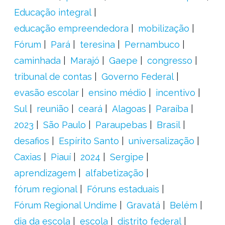
Educação integral
educação empreendedora
mobilização
Fórum
Pará
teresina
Pernambuco
caminhada
Marajó
Gaepe
congresso
tribunal de contas
Governo Federal
evasão escolar
ensino médio
incentivo
Sul
reunião
ceará
Alagoas
Paraíba
2023
São Paulo
Paraupebas
Brasil
desafios
Espírito Santo
universalização
Caxias
Piauí
2024
Sergipe
aprendizagem
alfabetização
fórum regional
Fóruns estaduais
Fórum Regional Undime
Gravatá
Belém
dia da escola
escola
distrito federal