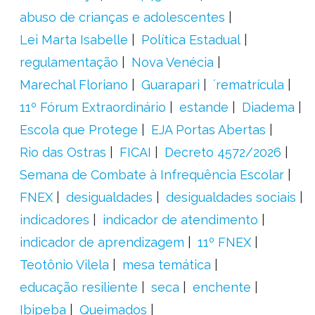
abuso de crianças e adolescentes
Lei Marta Isabelle
Política Estadual
regulamentação
Nova Venécia
Marechal Floriano
Guarapari
´rematrícula
11º Fórum Extraordinário
estande
Diadema
Escola que Protege
EJA Portas Abertas
Rio das Ostras
FICAI
Decreto 4572/2026
Semana de Combate à Infrequência Escolar
FNEX
desigualdades
desigualdades sociais
indicadores
indicador de atendimento
indicador de aprendizagem
11º FNEX
Teotônio Vilela
mesa temática
educação resiliente
seca
enchente
Ibipeba
Queimados