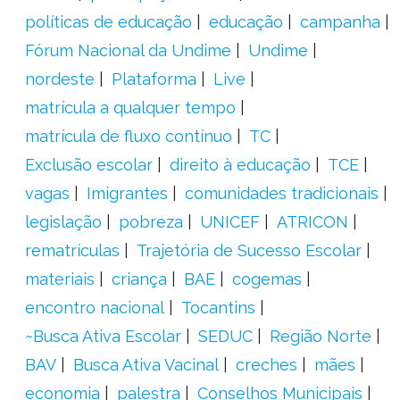
políticas de educação
educação
campanha
Fórum Nacional da Undime
Undime
nordeste
Plataforma
Live
matrícula a qualquer tempo
matrícula de fluxo contínuo
TC
Exclusão escolar
direito à educação
TCE
vagas
Imigrantes
comunidades tradicionais
legislação
pobreza
UNICEF
ATRICON
rematrículas
Trajetória de Sucesso Escolar
materiais
criança
BAE
cogemas
encontro nacional
Tocantins
~Busca Ativa Escolar
SEDUC
Região Norte
BAV
Busca Ativa Vacinal
creches
mães
economia
palestra
Conselhos Municipais