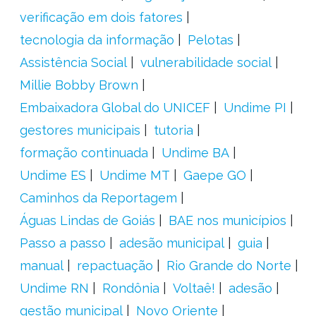
verificação em dois fatores
tecnologia da informação
Pelotas
Assistência Social
vulnerabilidade social
Millie Bobby Brown
Embaixadora Global do UNICEF
Undime PI
gestores municipais
tutoria
formação continuada
Undime BA
Undime ES
Undime MT
Gaepe GO
Caminhos da Reportagem
Águas Lindas de Goiás
BAE nos municípios
Passo a passo
adesão municipal
guia
manual
repactuação
Rio Grande do Norte
Undime RN
Rondônia
Voltaê!
adesão
gestão municipal
Novo Oriente