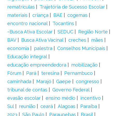
rematrículas
Trajetória de Sucesso Escolar
materiais
criança
BAE
cogemas
encontro nacional
Tocantins
~Busca Ativa Escolar
SEDUC
Região Norte
BAV
Busca Ativa Vacinal
creches
mães
economia
palestra
Conselhos Municipais
Educação integral
educação empreendedora
mobilização
Fórum
Pará
teresina
Pernambuco
caminhada
Marajó
Gaepe
congresso
tribunal de contas
Governo Federal
evasão escolar
ensino médio
incentivo
Sul
reunião
ceará
Alagoas
Paraíba
2023
São Paulo
Paraupebas
Brasil