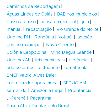
Caminhos da Reportagem
Águas Lindas de Goiás
BAE nos municípios
Passo a passo
adesão municipal
guia
manual
repactuação
Rio Grande do Norte
Undime RN
Rondônia
Voltaê!
adesão
gestão municipal
Novo Oriente
Colônia Leopoldina
Olho D'água Grande
Undime/AL
leis municipais
violências
adolescentes
estudante
rematrícula
EMEF Valdici Alves Baier
coordenador operacional
SEDUC-AM
semiárido
Amazônia Legal
Proinfância
Ji-Paraná
Pacaraima
Busca Ativa Escolar pelo Brasil