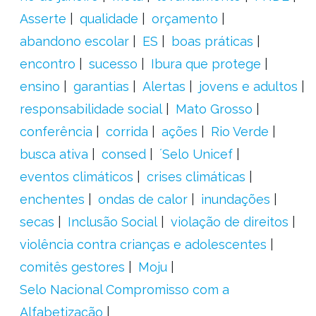
Asserte
qualidade
orçamento
abandono escolar
ES
boas práticas
encontro
sucesso
Ibura que protege
ensino
garantias
Alertas
jovens e adultos
responsabilidade social
Mato Grosso
conferência
corrida
ações
Rio Verde
busca ativa
consed
´Selo Unicef
eventos climáticos
crises climáticas
enchentes
ondas de calor
inundações
secas
Inclusão Social
violação de direitos
violência contra crianças e adolescentes
comitês gestores
Moju
Selo Nacional Compromisso com a
Alfabetização