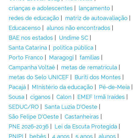
crianças e adolescentes
lançamento
redes de educação
matriz de autoavaliação
Educacenso
alunos não encontrados
BAE nos estados
Undime SC
Santa Catarina
política pública
Porto Franco
Maragogi
famílias
Campanha Voltaê
metas de rematrícula
metas do Selo UNICEF
Buriti dos Montes
Pacajá
MInistério da educação
Pé-de-Meia
Sousa
ciganos
Calon
EMEF Irmã Iraídes
SEDUC/RO
Santa Luzia D'Oeste
São Felipe D'Oeste
Castanheiras
PNE 2026-2036
Lei da Escuta Protegida
PNIPI
bebês
4 anos
5 anos
alunos