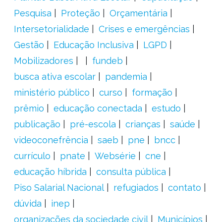
Pesquisa
Proteção
Orçamentária
Intersetorialidade
Crises e emergências
Gestão
Educação Inclusiva
LGPD
Mobilizadores
fundeb
busca ativa escolar
pandemia
ministério público
curso
formação
prêmio
educação conectada
estudo
publicação
pré-escola
crianças
saúde
videoconefrência
saeb
pne
bncc
currículo
pnate
Websérie
cne
educação híbrida
consulta pública
Piso Salarial Nacional
refugiados
contato
dúvida
inep
organizações da sociedade civil
Municípios