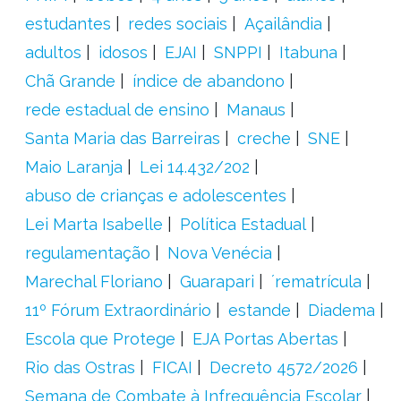
estudantes
redes sociais
Açailândia
adultos
idosos
EJAI
SNPPI
Itabuna
Chã Grande
índice de abandono
rede estadual de ensino
Manaus
Santa Maria das Barreiras
creche
SNE
Maio Laranja
Lei 14.432/202
abuso de crianças e adolescentes
Lei Marta Isabelle
Política Estadual
regulamentação
Nova Venécia
Marechal Floriano
Guarapari
´rematrícula
11º Fórum Extraordinário
estande
Diadema
Escola que Protege
EJA Portas Abertas
Rio das Ostras
FICAI
Decreto 4572/2026
Semana de Combate à Infrequência Escolar