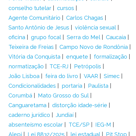
conselho tutelar
cursos
Agente Comunitário
Carlos Chagas
Santo Antônio de Jesus
violência sexual
oficina
grupo focal
Serra do Mel
Caucaia
Teixeira de Freias
Campo Novo de Rondônia
Vitória da Conquista
enquete
formalização
normatização
TCE-RJ
Petrópolis
João Lisboa
feira do livro
VAAR
Simec
Condicionalidades
portaria
Paulista
Corumbá
Mato Grosso do Sul
Canguaretama
distorção idade-série
caderno jurídico
Jundiaí
absenteísmo escolar
TCE/SP
IEG-M
Alepi
Lei 8832/2025
lei estadual
Pit Stop