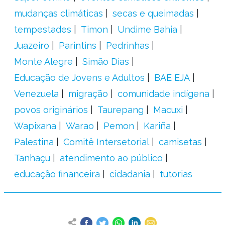
mudanças climáticas
secas e queimadas
tempestades
Timon
Undime Bahia
Juazeiro
Parintins
Pedrinhas
Monte Alegre
Simão Dias
Educação de Jovens e Adultos
BAE EJA
Venezuela
migração
comunidade indígena
povos originários
Taurepang
Macuxi
Wapixana
Warao
Pemon
Kariña
Palestina
Comitê Intersetorial
camisetas
Tanhaçu
atendimento ao público
educação financeira
cidadania
tutorias