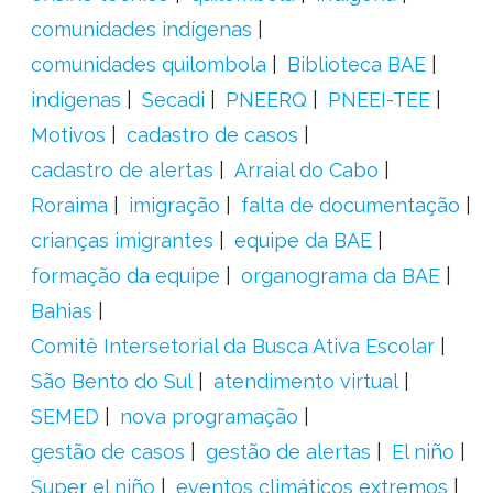
comunidades indígenas
comunidades quilombola
Biblioteca BAE
indígenas
Secadi
PNEERQ
PNEEI-TEE
Motivos
cadastro de casos
cadastro de alertas
Arraial do Cabo
Roraima
imigração
falta de documentação
crianças imigrantes
equipe da BAE
formação da equipe
organograma da BAE
Bahias
Comitê Intersetorial da Busca Ativa Escolar
São Bento do Sul
atendimento virtual
SEMED
nova programação
gestão de casos
gestão de alertas
El niño
Super el niño
eventos climáticos extremos