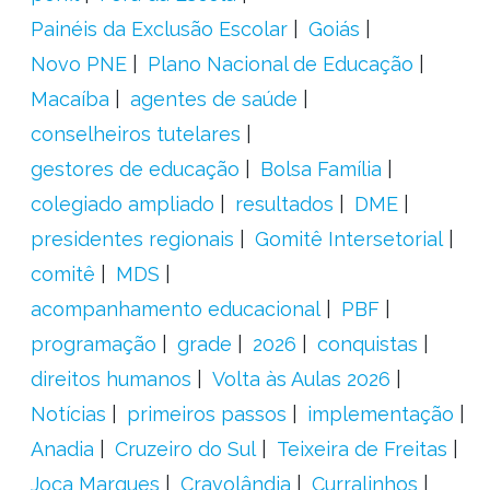
Painéis da Exclusão Escolar
Goiás
Novo PNE
Plano Nacional de Educação
Macaíba
agentes de saúde
conselheiros tutelares
gestores de educação
Bolsa Família
colegiado ampliado
resultados
DME
presidentes regionais
Gomitê Intersetorial
comitê
MDS
acompanhamento educacional
PBF
programação
grade
2026
conquistas
direitos humanos
Volta às Aulas 2026
Notícias
primeiros passos
implementação
Anadia
Cruzeiro do Sul
Teixeira de Freitas
Joca Marques
Cravolândia
Curralinhos