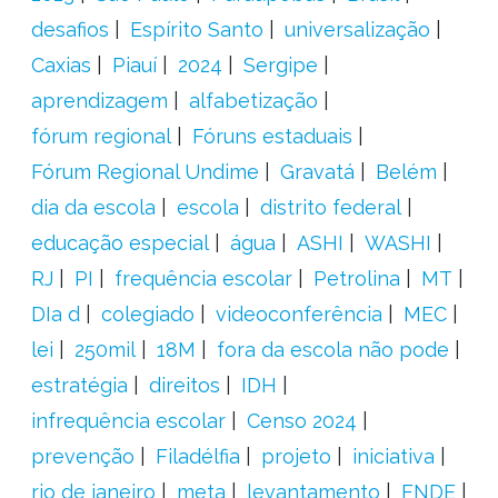
desafios
Espírito Santo
universalização
Caxias
Piauí
2024
Sergipe
aprendizagem
alfabetização
fórum regional
Fóruns estaduais
Fórum Regional Undime
Gravatá
Belém
dia da escola
escola
distrito federal
educação especial
água
ASHI
WASHI
RJ
PI
frequência escolar
Petrolina
MT
DIa d
colegiado
videoconferência
MEC
lei
250mil
18M
fora da escola não pode
estratégia
direitos
IDH
infrequência escolar
Censo 2024
prevenção
Filadélfia
projeto
iniciativa
rio de janeiro
meta
levantamento
FNDE