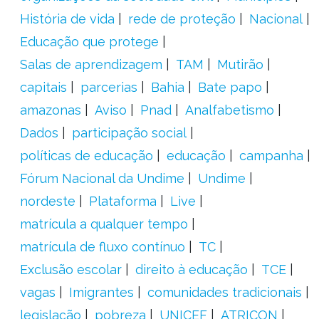
História de vida
rede de proteção
Nacional
Educação que protege
Salas de aprendizagem
TAM
Mutirão
capitais
parcerias
Bahia
Bate papo
amazonas
Aviso
Pnad
Analfabetismo
Dados
participação social
políticas de educação
educação
campanha
Fórum Nacional da Undime
Undime
nordeste
Plataforma
Live
matrícula a qualquer tempo
matrícula de fluxo contínuo
TC
Exclusão escolar
direito à educação
TCE
vagas
Imigrantes
comunidades tradicionais
legislação
pobreza
UNICEF
ATRICON