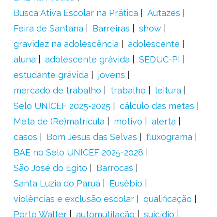
Busca Ativa Escolar na Prática
Autazes
Feira de Santana
Barreiras
show
gravidez na adolescência
adolescente
aluna
adolescente grávida
SEDUC-PI
estudante grávida
jovens
mercado de trabalho
trabalho
leitura
Selo UNICEF 2025-2025
cálculo das metas
Meta de (Re)matrícula
motivo
alerta
casos
Bom Jesus das Selvas
fluxograma
BAE no Selo UNICEF 2025-2028
São José do Egito
Barrocas
Santa Luzia do Paruá
Eusébio
violências e exclusão escolar
qualificação
Porto Walter
automutilação
suicídio