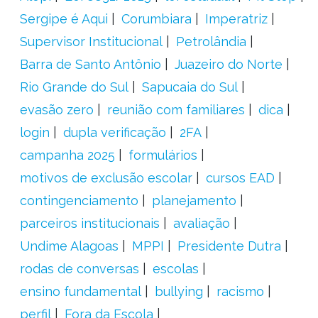
Sergipe é Aqui
Corumbiara
Imperatriz
Supervisor Institucional
Petrolândia
Barra de Santo Antônio
Juazeiro do Norte
Rio Grande do Sul
Sapucaia do Sul
evasão zero
reunião com familiares
dica
login
dupla verificação
2FA
campanha 2025
formulários
motivos de exclusão escolar
cursos EAD
contingenciamento
planejamento
parceiros institucionais
avaliação
Undime Alagoas
MPPI
Presidente Dutra
rodas de conversas
escolas
ensino fundamental
bullying
racismo
perfil
Fora da Escola