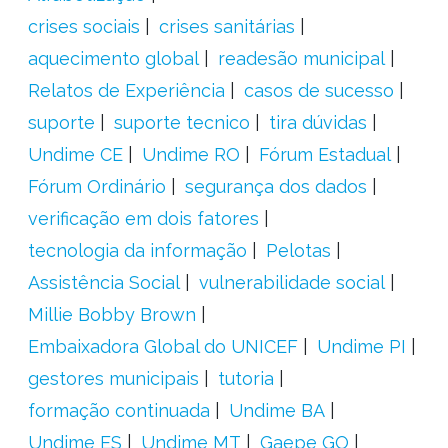
crises sociais
crises sanitárias
aquecimento global
readesão municipal
Relatos de Experiência
casos de sucesso
suporte
suporte tecnico
tira dúvidas
Undime CE
Undime RO
Fórum Estadual
Fórum Ordinário
segurança dos dados
verificação em dois fatores
tecnologia da informação
Pelotas
Assistência Social
vulnerabilidade social
Millie Bobby Brown
Embaixadora Global do UNICEF
Undime PI
gestores municipais
tutoria
formação continuada
Undime BA
Undime ES
Undime MT
Gaepe GO