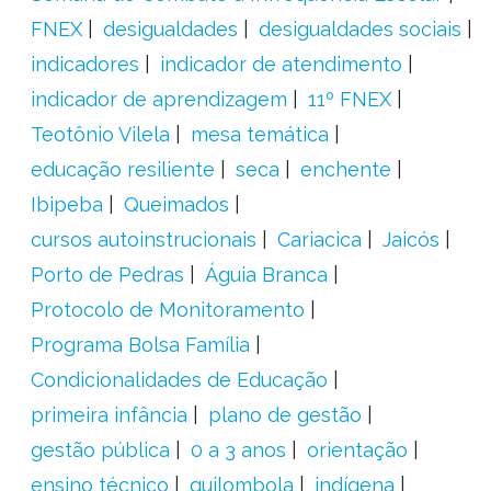
FNEX
desigualdades
desigualdades sociais
indicadores
indicador de atendimento
indicador de aprendizagem
11º FNEX
Teotônio Vilela
mesa temática
educação resiliente
seca
enchente
Ibipeba
Queimados
cursos autoinstrucionais
Cariacica
Jaicós
Porto de Pedras
Águia Branca
Protocolo de Monitoramento
Programa Bolsa Família
Condicionalidades de Educação
primeira infância
plano de gestão
gestão pública
0 a 3 anos
orientação
ensino técnico
quilombola
indígena