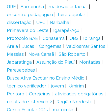
GRE
Barreirinha
readesão estadual
encontro pedagógico
feira popular
dissertação
UFC
Barbalha
Primavera do Leste
Igarapé-Açu
Protocolo BAE
Conasems
UBS
Ipiranga
Areia
Jucás
Congemas
Valdiosmar Santos
Messias
Nova Canaã
São Roberto
Japaratinga
Assunção do Piauí
Montadas
Parauapebas
Busca Ativa Escolar no Ensino Médio
técnico verificador
jovem
Umirim
Peritoró
Cerejeiras
atividades obrigatórias
resultado sistêmico 2
Região Nordeste
Censo Escolar 2025
matrículas