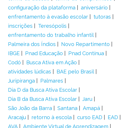
configuração da plataforma
aniversário
enfrentamento à evasão escolar
tutoras
inscrições
Teresópolis
enfrentamento do trabalho infantil
Palmeira dos Índios
Novo Repartimento
IBGE
Pnad Educação
Pnad Contínua
Codó
Busca Ativa em Ação
atividades lúdicas
BAE pelo Brasil
Juripiranga
Palmares
Dia D da Busca Ativa Escolar
Dia B da Busca Ativa Escolar
Jaru
São João da Barra
Santana
Amapá
Aracaju
retorno à escola
curso EAD
EAD
AVA
Ambiente Virtual de Aprendizagem