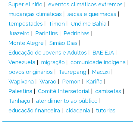
Super el niño
eventos climáticos extremos
mudanças climáticas
secas e queimadas
tempestades
Timon
Undime Bahia
Juazeiro
Parintins
Pedrinhas
Monte Alegre
Simão Dias
Educação de Jovens e Adultos
BAE EJA
Venezuela
migração
comunidade indígena
povos originários
Taurepang
Macuxi
Wapixana
Warao
Pemon
Kariña
Palestina
Comitê Intersetorial
camisetas
Tanhaçu
atendimento ao público
educação financeira
cidadania
tutorias