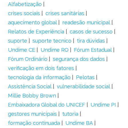
Alfabetização
crises sociais
crises sanitárias
aquecimento global
readesão municipal
Relatos de Experiência
casos de sucesso
suporte
suporte tecnico
tira dúvidas
Undime CE
Undime RO
Fórum Estadual
Fórum Ordinário
segurança dos dados
verificação em dois fatores
tecnologia da informação
Pelotas
Assistência Social
vulnerabilidade social
Millie Bobby Brown
Embaixadora Global do UNICEF
Undime PI
gestores municipais
tutoria
formação continuada
Undime BA