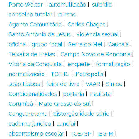
Porto Walter
automutilação
suicídio
conselho tutelar
cursos
Agente Comunitário
Carlos Chagas
Santo Antônio de Jesus
violência sexual
oficina
grupo focal
Serra do Mel
Caucaia
Teixeira de Freias
Campo Novo de Rondônia
Vitória da Conquista
enquete
formalização
normatização
TCE-RJ
Petrópolis
João Lisboa
feira do livro
VAAR
Simec
Condicionalidades
portaria
Paulista
Corumbá
Mato Grosso do Sul
Canguaretama
distorção idade-série
caderno jurídico
Jundiaí
absenteísmo escolar
TCE/SP
IEG-M