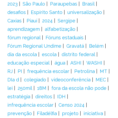
2023
São Paulo
Paraupebas
Brasil
desafios
Espírito Santo
universalização
Caxias
Piauí
2024
Sergipe
aprendizagem
alfabetização
fórum regional
Fóruns estaduais
Fórum Regional Undime
Gravatá
Belém
dia da escola
escola
distrito federal
educação especial
água
ASHI
WASHI
RJ
PI
frequência escolar
Petrolina
MT
DIa d
colegiado
videoconferência
MEC
lei
250mil
18M
fora da escola não pode
estratégia
direitos
IDH
infrequência escolar
Censo 2024
prevenção
Filadélfia
projeto
iniciativa