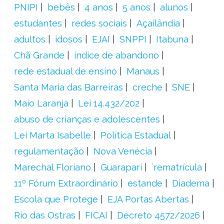
PNIPI
bebês
4 anos
5 anos
alunos
estudantes
redes sociais
Açailândia
adultos
idosos
EJAI
SNPPI
Itabuna
Chã Grande
índice de abandono
rede estadual de ensino
Manaus
Santa Maria das Barreiras
creche
SNE
Maio Laranja
Lei 14.432/202
abuso de crianças e adolescentes
Lei Marta Isabelle
Política Estadual
regulamentação
Nova Venécia
Marechal Floriano
Guarapari
´rematrícula
11º Fórum Extraordinário
estande
Diadema
Escola que Protege
EJA Portas Abertas
Rio das Ostras
FICAI
Decreto 4572/2026