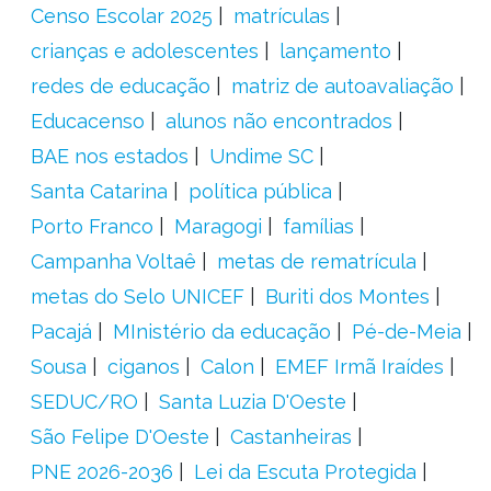
Censo Escolar 2025
matrículas
crianças e adolescentes
lançamento
redes de educação
matriz de autoavaliação
Educacenso
alunos não encontrados
BAE nos estados
Undime SC
Santa Catarina
política pública
Porto Franco
Maragogi
famílias
Campanha Voltaê
metas de rematrícula
metas do Selo UNICEF
Buriti dos Montes
Pacajá
MInistério da educação
Pé-de-Meia
Sousa
ciganos
Calon
EMEF Irmã Iraídes
SEDUC/RO
Santa Luzia D'Oeste
São Felipe D'Oeste
Castanheiras
PNE 2026-2036
Lei da Escuta Protegida