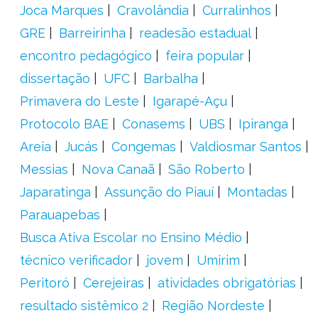
Joca Marques
Cravolândia
Curralinhos
GRE
Barreirinha
readesão estadual
encontro pedagógico
feira popular
dissertação
UFC
Barbalha
Primavera do Leste
Igarapé-Açu
Protocolo BAE
Conasems
UBS
Ipiranga
Areia
Jucás
Congemas
Valdiosmar Santos
Messias
Nova Canaã
São Roberto
Japaratinga
Assunção do Piauí
Montadas
Parauapebas
Busca Ativa Escolar no Ensino Médio
técnico verificador
jovem
Umirim
Peritoró
Cerejeiras
atividades obrigatórias
resultado sistêmico 2
Região Nordeste