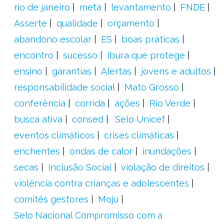
rio de janeiro
meta
levantamento
FNDE
Asserte
qualidade
orçamento
abandono escolar
ES
boas práticas
encontro
sucesso
Ibura que protege
ensino
garantias
Alertas
jovens e adultos
responsabilidade social
Mato Grosso
conferência
corrida
ações
Rio Verde
busca ativa
consed
´Selo Unicef
eventos climáticos
crises climáticas
enchentes
ondas de calor
inundações
secas
Inclusão Social
violação de direitos
violência contra crianças e adolescentes
comitês gestores
Moju
Selo Nacional Compromisso com a