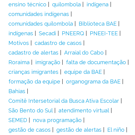
ensino técnico
quilombola
indígena
comunidades indígenas
comunidades quilombola
Biblioteca BAE
indígenas
Secadi
PNEERQ
PNEEI-TEE
Motivos
cadastro de casos
cadastro de alertas
Arraial do Cabo
Roraima
imigração
falta de documentação
crianças imigrantes
equipe da BAE
formação da equipe
organograma da BAE
Bahias
Comitê Intersetorial da Busca Ativa Escolar
São Bento do Sul
atendimento virtual
SEMED
nova programação
gestão de casos
gestão de alertas
El niño