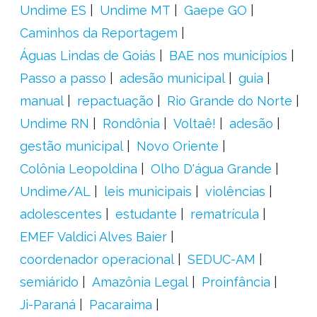
Undime ES
Undime MT
Gaepe GO
Caminhos da Reportagem
Águas Lindas de Goiás
BAE nos municípios
Passo a passo
adesão municipal
guia
manual
repactuação
Rio Grande do Norte
Undime RN
Rondônia
Voltaê!
adesão
gestão municipal
Novo Oriente
Colônia Leopoldina
Olho D'água Grande
Undime/AL
leis municipais
violências
adolescentes
estudante
rematrícula
EMEF Valdici Alves Baier
coordenador operacional
SEDUC-AM
semiárido
Amazônia Legal
Proinfância
Ji-Paraná
Pacaraima