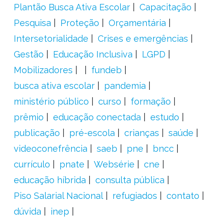
Plantão Busca Ativa Escolar
Capacitação
Pesquisa
Proteção
Orçamentária
Intersetorialidade
Crises e emergências
Gestão
Educação Inclusiva
LGPD
Mobilizadores
fundeb
busca ativa escolar
pandemia
ministério público
curso
formação
prêmio
educação conectada
estudo
publicação
pré-escola
crianças
saúde
videoconefrência
saeb
pne
bncc
currículo
pnate
Websérie
cne
educação híbrida
consulta pública
Piso Salarial Nacional
refugiados
contato
dúvida
inep