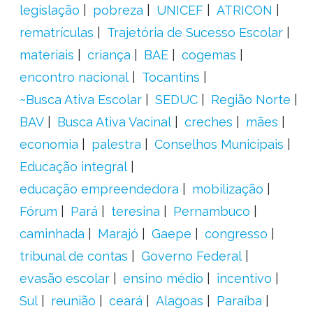
legislação
pobreza
UNICEF
ATRICON
rematrículas
Trajetória de Sucesso Escolar
materiais
criança
BAE
cogemas
encontro nacional
Tocantins
~Busca Ativa Escolar
SEDUC
Região Norte
BAV
Busca Ativa Vacinal
creches
mães
economia
palestra
Conselhos Municipais
Educação integral
educação empreendedora
mobilização
Fórum
Pará
teresina
Pernambuco
caminhada
Marajó
Gaepe
congresso
tribunal de contas
Governo Federal
evasão escolar
ensino médio
incentivo
Sul
reunião
ceará
Alagoas
Paraíba