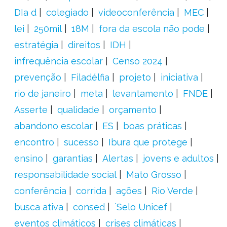
DIa d
colegiado
videoconferência
MEC
lei
250mil
18M
fora da escola não pode
estratégia
direitos
IDH
infrequência escolar
Censo 2024
prevenção
Filadélfia
projeto
iniciativa
rio de janeiro
meta
levantamento
FNDE
Asserte
qualidade
orçamento
abandono escolar
ES
boas práticas
encontro
sucesso
Ibura que protege
ensino
garantias
Alertas
jovens e adultos
responsabilidade social
Mato Grosso
conferência
corrida
ações
Rio Verde
busca ativa
consed
´Selo Unicef
eventos climáticos
crises climáticas