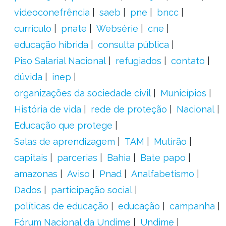
videoconefrência
saeb
pne
bncc
currículo
pnate
Websérie
cne
educação híbrida
consulta pública
Piso Salarial Nacional
refugiados
contato
dúvida
inep
organizações da sociedade civil
Municípios
História de vida
rede de proteção
Nacional
Educação que protege
Salas de aprendizagem
TAM
Mutirão
capitais
parcerias
Bahia
Bate papo
amazonas
Aviso
Pnad
Analfabetismo
Dados
participação social
políticas de educação
educação
campanha
Fórum Nacional da Undime
Undime