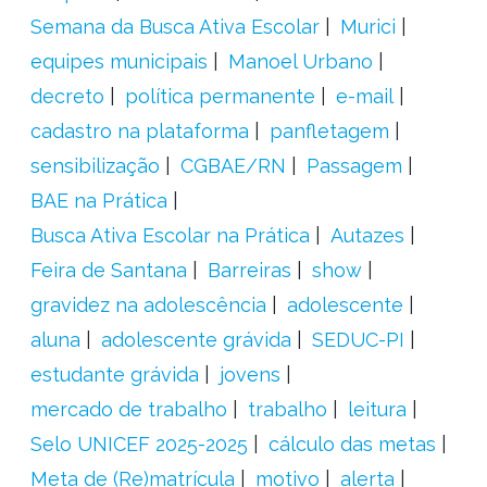
Semana da Busca Ativa Escolar
Murici
equipes municipais
Manoel Urbano
decreto
política permanente
e-mail
cadastro na plataforma
panfletagem
sensibilização
CGBAE/RN
Passagem
BAE na Prática
Busca Ativa Escolar na Prática
Autazes
Feira de Santana
Barreiras
show
gravidez na adolescência
adolescente
aluna
adolescente grávida
SEDUC-PI
estudante grávida
jovens
mercado de trabalho
trabalho
leitura
Selo UNICEF 2025-2025
cálculo das metas
Meta de (Re)matrícula
motivo
alerta