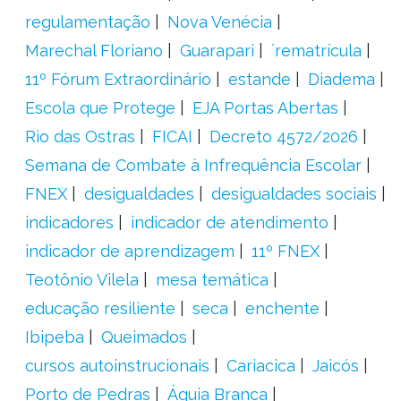
regulamentação
Nova Venécia
Marechal Floriano
Guarapari
´rematrícula
11º Fórum Extraordinário
estande
Diadema
Escola que Protege
EJA Portas Abertas
Rio das Ostras
FICAI
Decreto 4572/2026
Semana de Combate à Infrequência Escolar
FNEX
desigualdades
desigualdades sociais
indicadores
indicador de atendimento
indicador de aprendizagem
11º FNEX
Teotônio Vilela
mesa temática
educação resiliente
seca
enchente
Ibipeba
Queimados
cursos autoinstrucionais
Cariacica
Jaicós
Porto de Pedras
Águia Branca