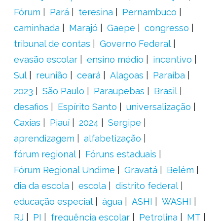
Fórum
Pará
teresina
Pernambuco
caminhada
Marajó
Gaepe
congresso
tribunal de contas
Governo Federal
evasão escolar
ensino médio
incentivo
Sul
reunião
ceará
Alagoas
Paraíba
2023
São Paulo
Paraupebas
Brasil
desafios
Espírito Santo
universalização
Caxias
Piauí
2024
Sergipe
aprendizagem
alfabetização
fórum regional
Fóruns estaduais
Fórum Regional Undime
Gravatá
Belém
dia da escola
escola
distrito federal
educação especial
água
ASHI
WASHI
RJ
PI
frequência escolar
Petrolina
MT