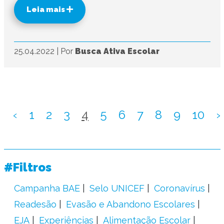
Leia mais
25.04.2022
|
Por
Busca Ativa Escolar
‹
1
2
3
4
5
6
7
8
9
10
›
#Filtros
Campanha BAE
Selo UNICEF
Coronavírus
Readesão
Evasão e Abandono Escolares
EJA
Experiências
Alimentação Escolar