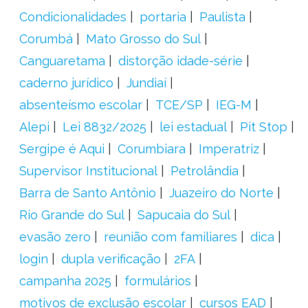
Condicionalidades
portaria
Paulista
Corumbá
Mato Grosso do Sul
Canguaretama
distorção idade-série
caderno jurídico
Jundiaí
absenteísmo escolar
TCE/SP
IEG-M
Alepi
Lei 8832/2025
lei estadual
Pit Stop
Sergipe é Aqui
Corumbiara
Imperatriz
Supervisor Institucional
Petrolândia
Barra de Santo Antônio
Juazeiro do Norte
Rio Grande do Sul
Sapucaia do Sul
evasão zero
reunião com familiares
dica
login
dupla verificação
2FA
campanha 2025
formulários
motivos de exclusão escolar
cursos EAD