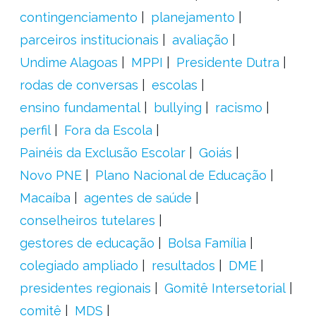
contingenciamento
planejamento
parceiros institucionais
avaliação
Undime Alagoas
MPPI
Presidente Dutra
rodas de conversas
escolas
ensino fundamental
bullying
racismo
perfil
Fora da Escola
Painéis da Exclusão Escolar
Goiás
Novo PNE
Plano Nacional de Educação
Macaíba
agentes de saúde
conselheiros tutelares
gestores de educação
Bolsa Família
colegiado ampliado
resultados
DME
presidentes regionais
Gomitê Intersetorial
comitê
MDS