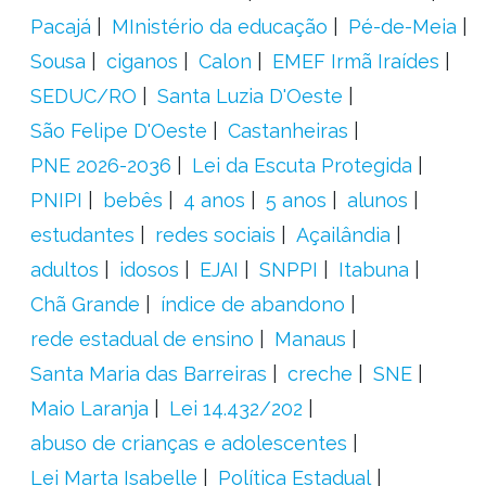
Pacajá
MInistério da educação
Pé-de-Meia
Sousa
ciganos
Calon
EMEF Irmã Iraídes
SEDUC/RO
Santa Luzia D'Oeste
São Felipe D'Oeste
Castanheiras
PNE 2026-2036
Lei da Escuta Protegida
PNIPI
bebês
4 anos
5 anos
alunos
estudantes
redes sociais
Açailândia
adultos
idosos
EJAI
SNPPI
Itabuna
Chã Grande
índice de abandono
rede estadual de ensino
Manaus
Santa Maria das Barreiras
creche
SNE
Maio Laranja
Lei 14.432/202
abuso de crianças e adolescentes
Lei Marta Isabelle
Política Estadual