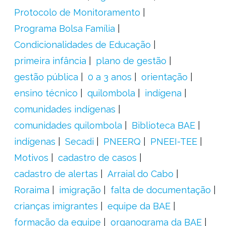
Protocolo de Monitoramento
Programa Bolsa Família
Condicionalidades de Educação
primeira infância
plano de gestão
gestão pública
0 a 3 anos
orientação
ensino técnico
quilombola
indígena
comunidades indígenas
comunidades quilombola
Biblioteca BAE
indígenas
Secadi
PNEERQ
PNEEI-TEE
Motivos
cadastro de casos
cadastro de alertas
Arraial do Cabo
Roraima
imigração
falta de documentação
crianças imigrantes
equipe da BAE
formação da equipe
organograma da BAE