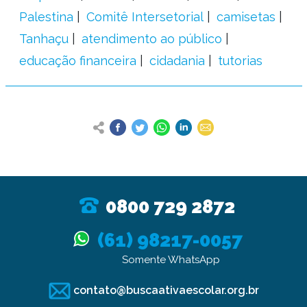
Palestina
Comitê Intersetorial
camisetas
Tanhaçu
atendimento ao público
educação financeira
cidadania
tutorias
0800 729 2872
(61) 98217-0057
Somente WhatsApp
contato@buscaativaescolar.org.br