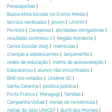
Parauapebas
Busca Ativa Escolar no Ensino Médio
técnico verificador
jovem
Umirim
Peritoró
Cerejeiras
atividades obrigatórias
resultado sistêmico 2
Região Nordeste
Censo Escolar 2025
matrículas
crianças e adolescentes
lançamento
redes de educação
matriz de autoavaliação
Educacenso
alunos não encontrados
BAE nos estados
Undime SC
Santa Catarina
política pública
Porto Franco
Maragogi
famílias
Campanha Voltaê
metas de rematrícula
metas do Selo UNICEF
Buriti dos Montes