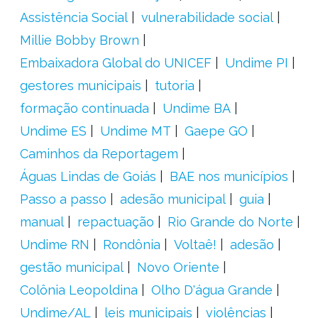
Assistência Social
vulnerabilidade social
Millie Bobby Brown
Embaixadora Global do UNICEF
Undime PI
gestores municipais
tutoria
formação continuada
Undime BA
Undime ES
Undime MT
Gaepe GO
Caminhos da Reportagem
Águas Lindas de Goiás
BAE nos municípios
Passo a passo
adesão municipal
guia
manual
repactuação
Rio Grande do Norte
Undime RN
Rondônia
Voltaê!
adesão
gestão municipal
Novo Oriente
Colônia Leopoldina
Olho D'água Grande
Undime/AL
leis municipais
violências