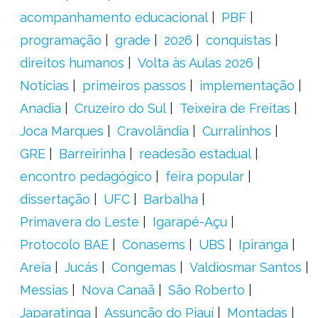
acompanhamento educacional
PBF
programação
grade
2026
conquistas
direitos humanos
Volta às Aulas 2026
Notícias
primeiros passos
implementação
Anadia
Cruzeiro do Sul
Teixeira de Freitas
Joca Marques
Cravolândia
Curralinhos
GRE
Barreirinha
readesão estadual
encontro pedagógico
feira popular
dissertação
UFC
Barbalha
Primavera do Leste
Igarapé-Açu
Protocolo BAE
Conasems
UBS
Ipiranga
Areia
Jucás
Congemas
Valdiosmar Santos
Messias
Nova Canaã
São Roberto
Japaratinga
Assunção do Piauí
Montadas