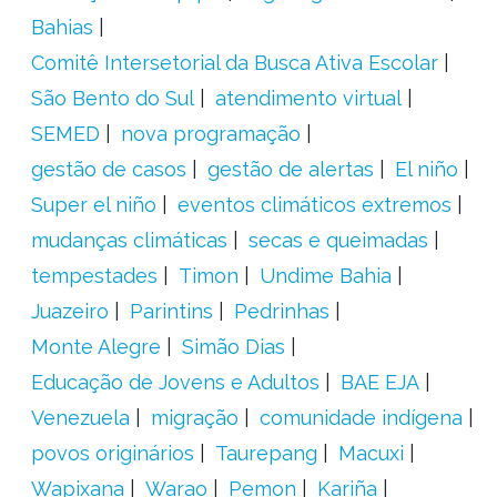
Bahias
Comitê Intersetorial da Busca Ativa Escolar
São Bento do Sul
atendimento virtual
SEMED
nova programação
gestão de casos
gestão de alertas
El niño
Super el niño
eventos climáticos extremos
mudanças climáticas
secas e queimadas
tempestades
Timon
Undime Bahia
Juazeiro
Parintins
Pedrinhas
Monte Alegre
Simão Dias
Educação de Jovens e Adultos
BAE EJA
Venezuela
migração
comunidade indígena
povos originários
Taurepang
Macuxi
Wapixana
Warao
Pemon
Kariña