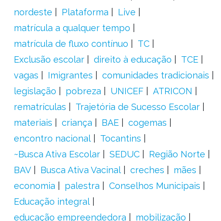
nordeste
Plataforma
Live
matrícula a qualquer tempo
matrícula de fluxo contínuo
TC
Exclusão escolar
direito à educação
TCE
vagas
Imigrantes
comunidades tradicionais
legislação
pobreza
UNICEF
ATRICON
rematrículas
Trajetória de Sucesso Escolar
materiais
criança
BAE
cogemas
encontro nacional
Tocantins
~Busca Ativa Escolar
SEDUC
Região Norte
BAV
Busca Ativa Vacinal
creches
mães
economia
palestra
Conselhos Municipais
Educação integral
educação empreendedora
mobilização