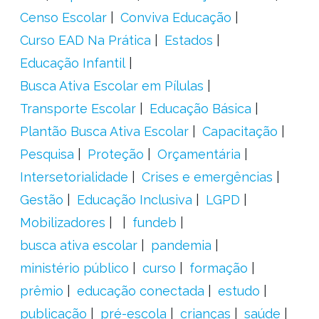
Censo Escolar
Conviva Educação
Curso EAD Na Prática
Estados
Educação Infantil
Busca Ativa Escolar em Pílulas
Transporte Escolar
Educação Básica
Plantão Busca Ativa Escolar
Capacitação
Pesquisa
Proteção
Orçamentária
Intersetorialidade
Crises e emergências
Gestão
Educação Inclusiva
LGPD
Mobilizadores
fundeb
busca ativa escolar
pandemia
ministério público
curso
formação
prêmio
educação conectada
estudo
publicação
pré-escola
crianças
saúde