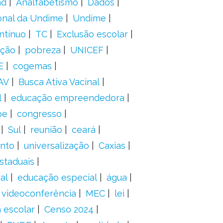
ad
Analfabetismo
Dados
onal da Undime
Undime
ntínuo
TC
Exclusão escolar
ação
pobreza
UNICEF
E
cogemas
AV
Busca Ativa Vacinal
l
educação empreendedora
pe
congresso
Sul
reunião
ceará
anto
universalização
Caxias
staduais
al
educação especial
água
videoconferência
MEC
lei
 escolar
Censo 2024