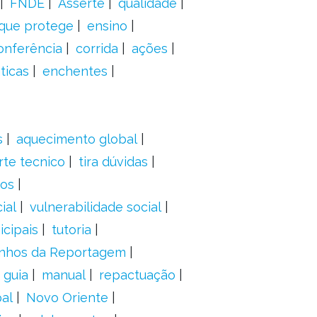
FNDE
Asserte
qualidade
 que protege
ensino
onferência
corrida
ações
ticas
enchentes
s
aquecimento global
rte tecnico
tira dúvidas
dos
ial
vulnerabilidade social
cipais
tutoria
nhos da Reportagem
guia
manual
repactuação
al
Novo Oriente