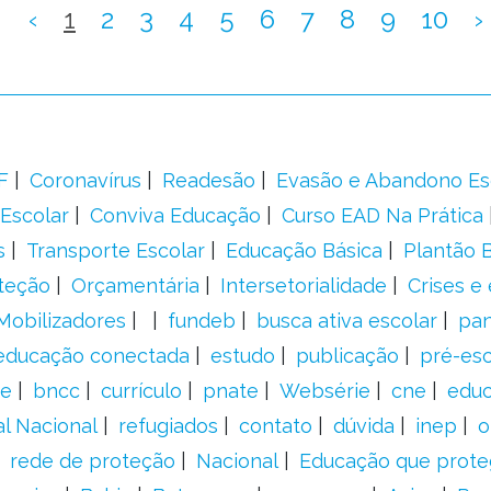
‹
1
2
3
4
5
6
7
8
9
10
›
F
Coronavírus
Readesão
Evasão e Abandono Es
Escolar
Conviva Educação
Curso EAD Na Prática
s
Transporte Escolar
Educação Básica
Plantão B
teção
Orçamentária
Intersetorialidade
Crises e
Mobilizadores
fundeb
busca ativa escolar
pa
educação conectada
estudo
publicação
pré-esc
e
bncc
currículo
pnate
Websérie
cne
educ
al Nacional
refugiados
contato
dúvida
inep
o
rede de proteção
Nacional
Educação que prote