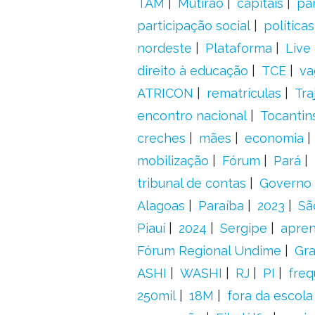
TAM
Mutirão
capitais
pa
participação social
política
nordeste
Plataforma
Live
direito à educação
TCE
va
ATRICON
rematrículas
Tra
encontro nacional
Tocantin
creches
mães
economia
mobilização
Fórum
Pará
tribunal de contas
Governo 
Alagoas
Paraíba
2023
Sã
Piauí
2024
Sergipe
apre
Fórum Regional Undime
Gra
ASHI
WASHI
RJ
PI
freq
250mil
18M
fora da escol