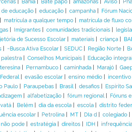
rcerias
Bahia
Bate papo
amazonas
Aviso
Pn
s de educação
educação
campanha
Fórum Naci
matrícula a qualquer tempo
matrícula de fluxo co
gas
Imigrantes
comunidades tradicionais
legisl
jetória de Sucesso Escolar
materiais
criança
BA
s
~Busca Ativa Escolar
SEDUC
Região Norte
B
palestra
Conselhos Municipais
Educação integra
teresina
Pernambuco
caminhada
Marajó
Gae
Federal
evasão escolar
ensino médio
incentivo
o Paulo
Paraupebas
Brasil
desafios
Espírito S
ndizagem
alfabetização
fórum regional
Fóruns e
vatá
Belém
dia da escola
escola
distrito feder
uência escolar
Petrolina
MT
DIa d
colegiado
a não pode
estratégia
direitos
IDH
infrequência