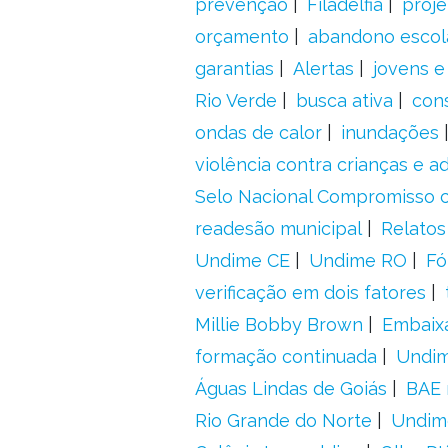
prevenção
Filadélfia
proje
orçamento
abandono escol
garantias
Alertas
jovens e
Rio Verde
busca ativa
con
ondas de calor
inundações
violência contra crianças e 
Selo Nacional Compromisso c
readesão municipal
Relatos
Undime CE
Undime RO
Fó
verificação em dois fatores
Millie Bobby Brown
Embaix
formação continuada
Undi
Águas Lindas de Goiás
BAE 
Rio Grande do Norte
Undim