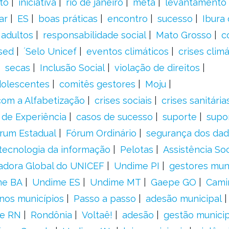
to
iniciativa
rio de janeiro
meta
levantamento
ar
ES
boas práticas
encontro
sucesso
Ibura
 adultos
responsabilidade social
Mato Grosso
c
sed
´Selo Unicef
eventos climáticos
crises climá
secas
Inclusão Social
violação de direitos
adolescentes
comitês gestores
Moju
om a Alfabetização
crises sociais
crises sanitária
 de Experiência
casos de sucesso
suporte
supo
rum Estadual
Fórum Ordinário
segurança dos da
tecnologia da informação
Pelotas
Assistência Soc
adora Global do UNICEF
Undime PI
gestores muni
me BA
Undime ES
Undime MT
Gaepe GO
Cami
nos municípios
Passo a passo
adesão municipal
e RN
Rondônia
Voltaê!
adesão
gestão municip