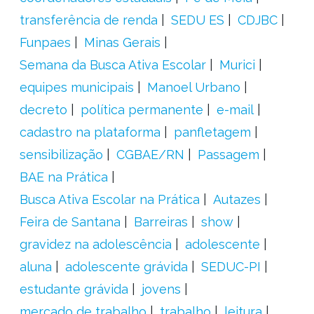
transferência de renda
SEDU ES
CDJBC
Funpaes
Minas Gerais
Semana da Busca Ativa Escolar
Murici
equipes municipais
Manoel Urbano
decreto
política permanente
e-mail
cadastro na plataforma
panfletagem
sensibilização
CGBAE/RN
Passagem
BAE na Prática
Busca Ativa Escolar na Prática
Autazes
Feira de Santana
Barreiras
show
gravidez na adolescência
adolescente
aluna
adolescente grávida
SEDUC-PI
estudante grávida
jovens
mercado de trabalho
trabalho
leitura