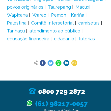
povos originários
Taurepang
Macuxi
Wapixana
Warao
Pemon
Kariña
Palestina
Comitê Intersetorial
camisetas
Tanhaçu
atendimento ao público
educação financeira
cidadania
tutorias
0800 729 2872
(61) 98217-0057
Somente WhatsApp