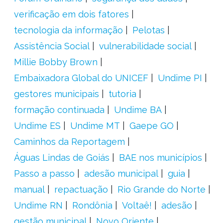
verificação em dois fatores
tecnologia da informação
Pelotas
Assistência Social
vulnerabilidade social
Millie Bobby Brown
Embaixadora Global do UNICEF
Undime PI
gestores municipais
tutoria
formação continuada
Undime BA
Undime ES
Undime MT
Gaepe GO
Caminhos da Reportagem
Águas Lindas de Goiás
BAE nos municípios
Passo a passo
adesão municipal
guia
manual
repactuação
Rio Grande do Norte
Undime RN
Rondônia
Voltaê!
adesão
gestão municipal
Novo Oriente