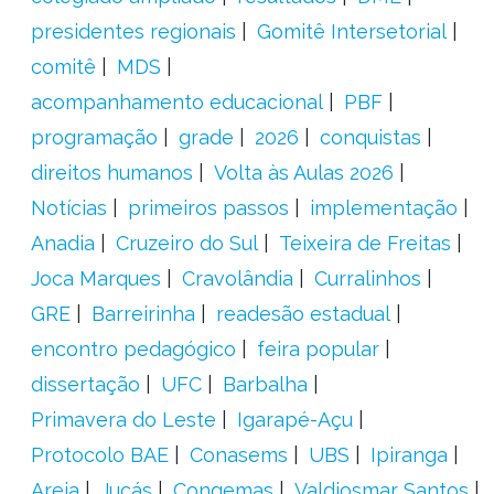
presidentes regionais
Gomitê Intersetorial
comitê
MDS
acompanhamento educacional
PBF
programação
grade
2026
conquistas
direitos humanos
Volta às Aulas 2026
Notícias
primeiros passos
implementação
Anadia
Cruzeiro do Sul
Teixeira de Freitas
Joca Marques
Cravolândia
Curralinhos
GRE
Barreirinha
readesão estadual
encontro pedagógico
feira popular
dissertação
UFC
Barbalha
Primavera do Leste
Igarapé-Açu
Protocolo BAE
Conasems
UBS
Ipiranga
Areia
Jucás
Congemas
Valdiosmar Santos