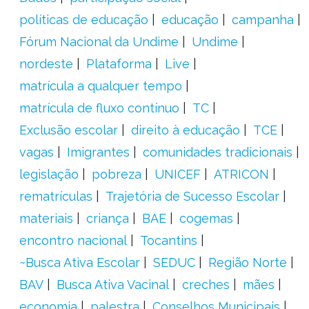
políticas de educação
educação
campanha
Fórum Nacional da Undime
Undime
nordeste
Plataforma
Live
matrícula a qualquer tempo
matrícula de fluxo contínuo
TC
Exclusão escolar
direito à educação
TCE
vagas
Imigrantes
comunidades tradicionais
legislação
pobreza
UNICEF
ATRICON
rematrículas
Trajetória de Sucesso Escolar
materiais
criança
BAE
cogemas
encontro nacional
Tocantins
~Busca Ativa Escolar
SEDUC
Região Norte
BAV
Busca Ativa Vacinal
creches
mães
economia
palestra
Conselhos Municipais