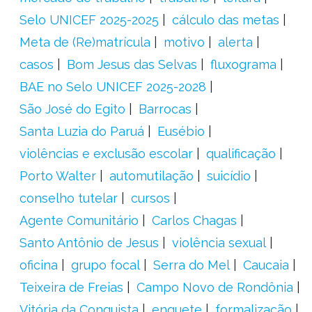
Selo UNICEF 2025-2025
cálculo das metas
Meta de (Re)matrícula
motivo
alerta
casos
Bom Jesus das Selvas
fluxograma
BAE no Selo UNICEF 2025-2028
São José do Egito
Barrocas
Santa Luzia do Paruá
Eusébio
violências e exclusão escolar
qualificação
Porto Walter
automutilação
suicídio
conselho tutelar
cursos
Agente Comunitário
Carlos Chagas
Santo Antônio de Jesus
violência sexual
oficina
grupo focal
Serra do Mel
Caucaia
Teixeira de Freias
Campo Novo de Rondônia
Vitória da Conquista
enquete
formalização