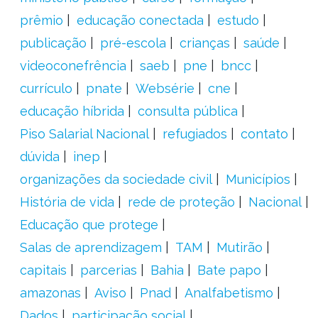
prêmio
educação conectada
estudo
publicação
pré-escola
crianças
saúde
videoconefrência
saeb
pne
bncc
currículo
pnate
Websérie
cne
educação híbrida
consulta pública
Piso Salarial Nacional
refugiados
contato
dúvida
inep
organizações da sociedade civil
Municípios
História de vida
rede de proteção
Nacional
Educação que protege
Salas de aprendizagem
TAM
Mutirão
capitais
parcerias
Bahia
Bate papo
amazonas
Aviso
Pnad
Analfabetismo
Dados
participação social