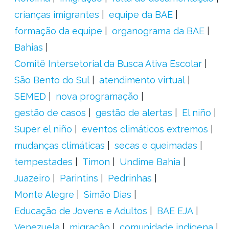
crianças imigrantes
equipe da BAE
formação da equipe
organograma da BAE
Bahias
Comitê Intersetorial da Busca Ativa Escolar
São Bento do Sul
atendimento virtual
SEMED
nova programação
gestão de casos
gestão de alertas
El niño
Super el niño
eventos climáticos extremos
mudanças climáticas
secas e queimadas
tempestades
Timon
Undime Bahia
Juazeiro
Parintins
Pedrinhas
Monte Alegre
Simão Dias
Educação de Jovens e Adultos
BAE EJA
Venezuela
migração
comunidade indígena