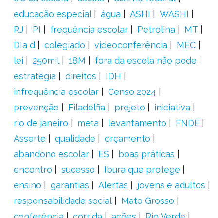
educação especial
água
ASHI
WASHI
RJ
PI
frequência escolar
Petrolina
MT
DIa d
colegiado
videoconferência
MEC
lei
250mil
18M
fora da escola não pode
estratégia
direitos
IDH
infrequência escolar
Censo 2024
prevenção
Filadélfia
projeto
iniciativa
rio de janeiro
meta
levantamento
FNDE
Asserte
qualidade
orçamento
abandono escolar
ES
boas práticas
encontro
sucesso
Ibura que protege
ensino
garantias
Alertas
jovens e adultos
responsabilidade social
Mato Grosso
conferência
corrida
ações
Rio Verde