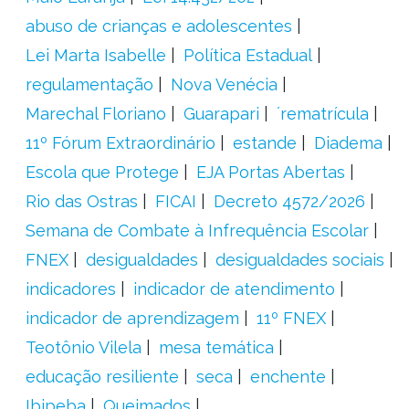
abuso de crianças e adolescentes
Lei Marta Isabelle
Política Estadual
regulamentação
Nova Venécia
Marechal Floriano
Guarapari
´rematrícula
11º Fórum Extraordinário
estande
Diadema
Escola que Protege
EJA Portas Abertas
Rio das Ostras
FICAI
Decreto 4572/2026
Semana de Combate à Infrequência Escolar
FNEX
desigualdades
desigualdades sociais
indicadores
indicador de atendimento
indicador de aprendizagem
11º FNEX
Teotônio Vilela
mesa temática
educação resiliente
seca
enchente
Ibipeba
Queimados