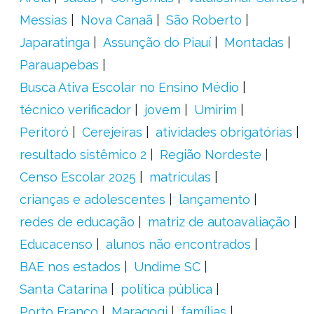
Messias
Nova Canaã
São Roberto
Japaratinga
Assunção do Piauí
Montadas
Parauapebas
Busca Ativa Escolar no Ensino Médio
técnico verificador
jovem
Umirim
Peritoró
Cerejeiras
atividades obrigatórias
resultado sistêmico 2
Região Nordeste
Censo Escolar 2025
matrículas
crianças e adolescentes
lançamento
redes de educação
matriz de autoavaliação
Educacenso
alunos não encontrados
BAE nos estados
Undime SC
Santa Catarina
política pública
Porto Franco
Maragogi
famílias