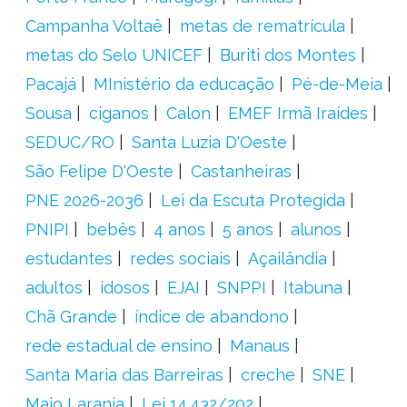
Campanha Voltaê
metas de rematrícula
metas do Selo UNICEF
Buriti dos Montes
Pacajá
MInistério da educação
Pé-de-Meia
Sousa
ciganos
Calon
EMEF Irmã Iraídes
SEDUC/RO
Santa Luzia D'Oeste
São Felipe D'Oeste
Castanheiras
PNE 2026-2036
Lei da Escuta Protegida
PNIPI
bebês
4 anos
5 anos
alunos
estudantes
redes sociais
Açailândia
adultos
idosos
EJAI
SNPPI
Itabuna
Chã Grande
índice de abandono
rede estadual de ensino
Manaus
Santa Maria das Barreiras
creche
SNE
Maio Laranja
Lei 14.432/202