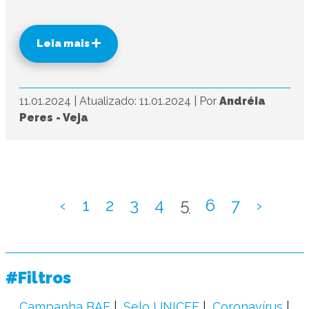
Leia mais
11.01.2024
|
Atualizado: 11.01.2024
|
Por
Andréia
Peres - Veja
‹
1
2
3
4
5
6
7
›
#Filtros
Campanha BAE
Selo UNICEF
Coronavírus