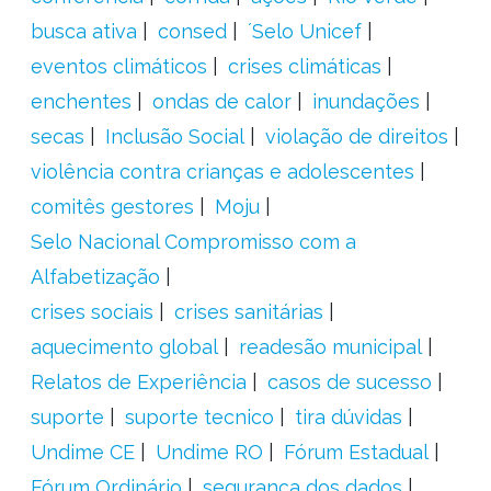
busca ativa
consed
´Selo Unicef
eventos climáticos
crises climáticas
enchentes
ondas de calor
inundações
secas
Inclusão Social
violação de direitos
violência contra crianças e adolescentes
comitês gestores
Moju
Selo Nacional Compromisso com a
Alfabetização
crises sociais
crises sanitárias
aquecimento global
readesão municipal
Relatos de Experiência
casos de sucesso
suporte
suporte tecnico
tira dúvidas
Undime CE
Undime RO
Fórum Estadual
Fórum Ordinário
segurança dos dados