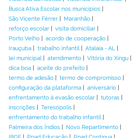
Busca Ativa Escolar nos municípios
São Vicente Férrer
Maranhão
reforço escolar
visita domiciliar
Porto Velho
acordo de cooperação
Irauçuba
trabalho infantil
Atalaia - AL
lei municipal
atendimento
Vitória do Xingu
dica boa
aceite do prefeito
termo de adesão
termo de compromisso
configuração da plataforma
aniversário
enfrentamento à evasão escolar
tutoras
inscrições
Teresópolis
enfrentamento do trabalho infantil
Palmeira dos Índios
Novo Repartimento
IBGE
Pnad Educação
Pnad Contínua