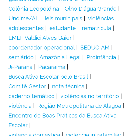
Colônia Leopoldina
Olho D'água Grande
Undime/AL
leis municipais
violências
adolescentes
estudante
rematrícula
EMEF Valdici Alves Baier
coordenador operacional
SEDUC-AM
semiárido
Amazônia Legal
Proinfância
Ji-Paraná
Pacaraima
Busca Ativa Escolar pelo Brasil
Comitê Gestor
nota técnica
caderno temático
violências no território
violência
Região Metropolitana de Alagoa
Encontro de Boas Práticas da Busca Ativa
Escolar
violência doméstica
violência intrafamiliar