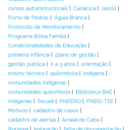
cursos autoinstrucionais
Cariacica
Jaicós
Porto de Pedras
Águia Branca
Protocolo de Monitoramento
Programa Bolsa Família
Condicionalidades de Educação
primeira infância
plano de gestão
gestão pública
0 a 3 anos
orientação
ensino técnico
quilombola
indígena
comunidades indígenas
comunidades quilombola
Biblioteca BAE
indígenas
Secadi
PNEERQ
PNEEI-TEE
Motivos
cadastro de casos
cadastro de alertas
Arraial do Cabo
Roraima
imigração
falta de documentação