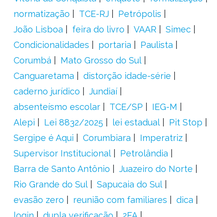
normatização
TCE-RJ
Petrópolis
João Lisboa
feira do livro
VAAR
Simec
Condicionalidades
portaria
Paulista
Corumbá
Mato Grosso do Sul
Canguaretama
distorção idade-série
caderno jurídico
Jundiaí
absenteísmo escolar
TCE/SP
IEG-M
Alepi
Lei 8832/2025
lei estadual
Pit Stop
Sergipe é Aqui
Corumbiara
Imperatriz
Supervisor Institucional
Petrolândia
Barra de Santo Antônio
Juazeiro do Norte
Rio Grande do Sul
Sapucaia do Sul
evasão zero
reunião com familiares
dica
login
dupla verificação
2FA