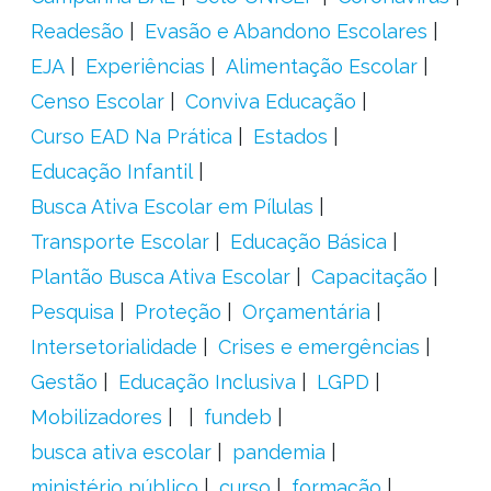
Readesão
Evasão e Abandono Escolares
EJA
Experiências
Alimentação Escolar
Censo Escolar
Conviva Educação
Curso EAD Na Prática
Estados
Educação Infantil
Busca Ativa Escolar em Pílulas
Transporte Escolar
Educação Básica
Plantão Busca Ativa Escolar
Capacitação
Pesquisa
Proteção
Orçamentária
Intersetorialidade
Crises e emergências
Gestão
Educação Inclusiva
LGPD
Mobilizadores
fundeb
busca ativa escolar
pandemia
ministério público
curso
formação