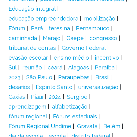
Educação integral
educação empreendedora
mobilização
Fórum
Pará
teresina
Pernambuco
caminhada
Marajó
Gaepe
congresso
tribunal de contas
Governo Federal
evasão escolar
ensino médio
incentivo
Sul
reunião
ceará
Alagoas
Paraíba
2023
São Paulo
Paraupebas
Brasil
desafios
Espírito Santo
universalização
Caxias
Piauí
2024
Sergipe
aprendizagem
alfabetização
fórum regional
Fóruns estaduais
Fórum Regional Undime
Gravatá
Belém
dia da escola
escola
distrito federal