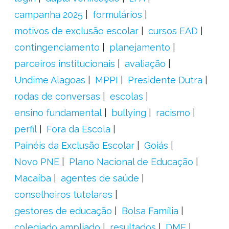
campanha 2025
formulários
motivos de exclusão escolar
cursos EAD
contingenciamento
planejamento
parceiros institucionais
avaliação
Undime Alagoas
MPPI
Presidente Dutra
rodas de conversas
escolas
ensino fundamental
bullying
racismo
perfil
Fora da Escola
Painéis da Exclusão Escolar
Goiás
Novo PNE
Plano Nacional de Educação
Macaíba
agentes de saúde
conselheiros tutelares
gestores de educação
Bolsa Família
colegiado ampliado
resultados
DME