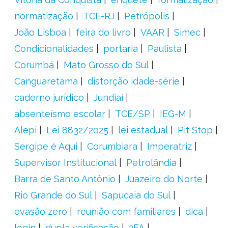
normatização
TCE-RJ
Petrópolis
João Lisboa
feira do livro
VAAR
Simec
Condicionalidades
portaria
Paulista
Corumbá
Mato Grosso do Sul
Canguaretama
distorção idade-série
caderno jurídico
Jundiaí
absenteísmo escolar
TCE/SP
IEG-M
Alepi
Lei 8832/2025
lei estadual
Pit Stop
Sergipe é Aqui
Corumbiara
Imperatriz
Supervisor Institucional
Petrolândia
Barra de Santo Antônio
Juazeiro do Norte
Rio Grande do Sul
Sapucaia do Sul
evasão zero
reunião com familiares
dica
login
dupla verificação
2FA