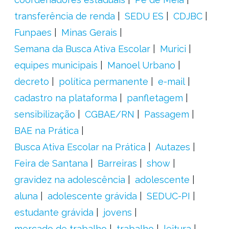
transferência de renda
SEDU ES
CDJBC
Funpaes
Minas Gerais
Semana da Busca Ativa Escolar
Murici
equipes municipais
Manoel Urbano
decreto
política permanente
e-mail
cadastro na plataforma
panfletagem
sensibilização
CGBAE/RN
Passagem
BAE na Prática
Busca Ativa Escolar na Prática
Autazes
Feira de Santana
Barreiras
show
gravidez na adolescência
adolescente
aluna
adolescente grávida
SEDUC-PI
estudante grávida
jovens
mercado de trabalho
trabalho
leitura