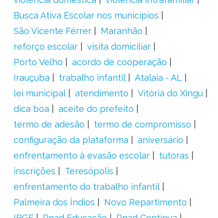
Busca Ativa Escolar nos municípios
São Vicente Férrer
Maranhão
reforço escolar
visita domiciliar
Porto Velho
acordo de cooperação
Irauçuba
trabalho infantil
Atalaia - AL
lei municipal
atendimento
Vitória do Xingu
dica boa
aceite do prefeito
termo de adesão
termo de compromisso
configuração da plataforma
aniversário
enfrentamento à evasão escolar
tutoras
inscrições
Teresópolis
enfrentamento do trabalho infantil
Palmeira dos Índios
Novo Repartimento
IBGE
Pnad Educação
Pnad Contínua