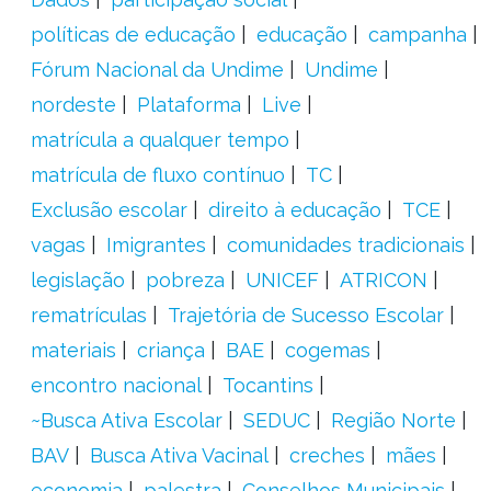
políticas de educação
educação
campanha
Fórum Nacional da Undime
Undime
nordeste
Plataforma
Live
matrícula a qualquer tempo
matrícula de fluxo contínuo
TC
Exclusão escolar
direito à educação
TCE
vagas
Imigrantes
comunidades tradicionais
legislação
pobreza
UNICEF
ATRICON
rematrículas
Trajetória de Sucesso Escolar
materiais
criança
BAE
cogemas
encontro nacional
Tocantins
~Busca Ativa Escolar
SEDUC
Região Norte
BAV
Busca Ativa Vacinal
creches
mães
economia
palestra
Conselhos Municipais