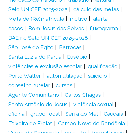
Selo UNICEF 2025-2025
cálculo das metas
Meta de (Re)matrícula
motivo
alerta
casos
Bom Jesus das Selvas
fluxograma
BAE no Selo UNICEF 2025-2028
São José do Egito
Barrocas
Santa Luzia do Paruá
Eusébio
violências e exclusão escolar
qualificação
Porto Walter
automutilação
suicídio
conselho tutelar
cursos
Agente Comunitário
Carlos Chagas
Santo Antônio de Jesus
violência sexual
oficina
grupo focal
Serra do Mel
Caucaia
Teixeira de Freias
Campo Novo de Rondônia
Vitória da Conquista
enquete
formalização