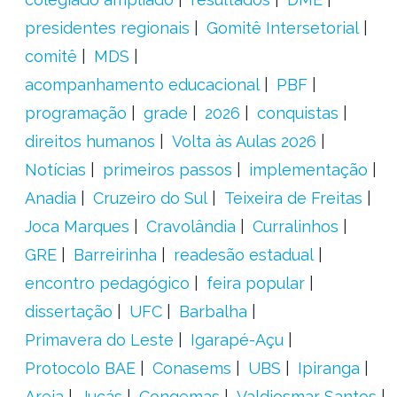
presidentes regionais
Gomitê Intersetorial
comitê
MDS
acompanhamento educacional
PBF
programação
grade
2026
conquistas
direitos humanos
Volta às Aulas 2026
Notícias
primeiros passos
implementação
Anadia
Cruzeiro do Sul
Teixeira de Freitas
Joca Marques
Cravolândia
Curralinhos
GRE
Barreirinha
readesão estadual
encontro pedagógico
feira popular
dissertação
UFC
Barbalha
Primavera do Leste
Igarapé-Açu
Protocolo BAE
Conasems
UBS
Ipiranga
Areia
Jucás
Congemas
Valdiosmar Santos