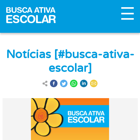
Notícias [#busca-ativa-
escolar]