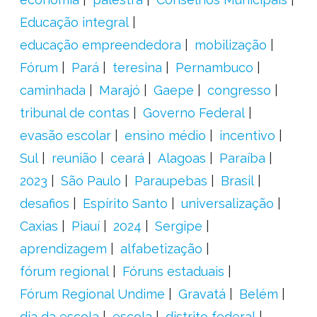
Educação integral
educação empreendedora
mobilização
Fórum
Pará
teresina
Pernambuco
caminhada
Marajó
Gaepe
congresso
tribunal de contas
Governo Federal
evasão escolar
ensino médio
incentivo
Sul
reunião
ceará
Alagoas
Paraíba
2023
São Paulo
Paraupebas
Brasil
desafios
Espírito Santo
universalização
Caxias
Piauí
2024
Sergipe
aprendizagem
alfabetização
fórum regional
Fóruns estaduais
Fórum Regional Undime
Gravatá
Belém
dia da escola
escola
distrito federal