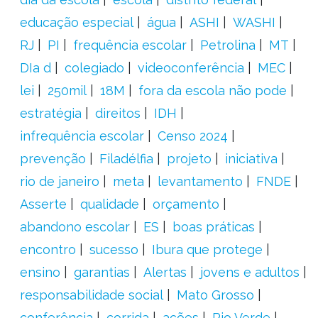
educação especial
água
ASHI
WASHI
RJ
PI
frequência escolar
Petrolina
MT
DIa d
colegiado
videoconferência
MEC
lei
250mil
18M
fora da escola não pode
estratégia
direitos
IDH
infrequência escolar
Censo 2024
prevenção
Filadélfia
projeto
iniciativa
rio de janeiro
meta
levantamento
FNDE
Asserte
qualidade
orçamento
abandono escolar
ES
boas práticas
encontro
sucesso
Ibura que protege
ensino
garantias
Alertas
jovens e adultos
responsabilidade social
Mato Grosso
conferência
corrida
ações
Rio Verde