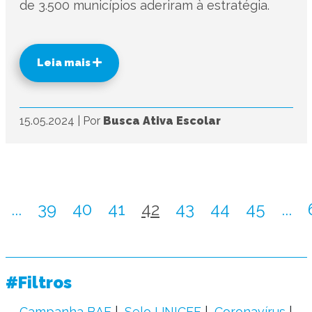
de 3.500 municípios aderiram à estratégia.
Leia mais
15.05.2024
|
Por
Busca Ativa Escolar
...
39
40
41
42
43
44
45
...
#Filtros
Campanha BAE
Selo UNICEF
Coronavírus