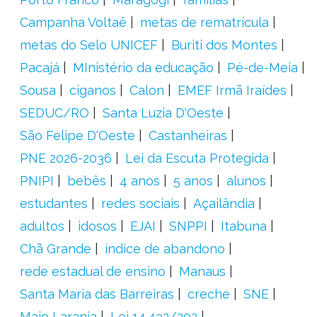
Campanha Voltaê
metas de rematrícula
metas do Selo UNICEF
Buriti dos Montes
Pacajá
MInistério da educação
Pé-de-Meia
Sousa
ciganos
Calon
EMEF Irmã Iraídes
SEDUC/RO
Santa Luzia D'Oeste
São Felipe D'Oeste
Castanheiras
PNE 2026-2036
Lei da Escuta Protegida
PNIPI
bebês
4 anos
5 anos
alunos
estudantes
redes sociais
Açailândia
adultos
idosos
EJAI
SNPPI
Itabuna
Chã Grande
índice de abandono
rede estadual de ensino
Manaus
Santa Maria das Barreiras
creche
SNE
Maio Laranja
Lei 14.432/202