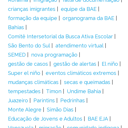
crianças imigrantes
equipe da BAE
formação da equipe
organograma da BAE
Bahias
Comitê Intersetorial da Busca Ativa Escolar
São Bento do Sul
atendimento virtual
SEMED
nova programação
gestão de casos
gestão de alertas
El niño
Super el niño
eventos climáticos extremos
mudanças climáticas
secas e queimadas
tempestades
Timon
Undime Bahia
Juazeiro
Parintins
Pedrinhas
Monte Alegre
Simão Dias
Educação de Jovens e Adultos
BAE EJA
Venezuela
migração
comunidade indígena