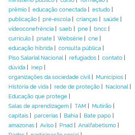
prêmio
educação conectada
estudo
publicação
pré-escola
crianças
saúde
videoconefrência
saeb
pne
bncc
currículo
pnate
Websérie
cne
educação híbrida
consulta pública
Piso Salarial Nacional
refugiados
contato
dúvida
inep
organizações da sociedade civil
Municípios
História de vida
rede de proteção
Nacional
Educação que protege
Salas de aprendizagem
TAM
Mutirão
capitais
parcerias
Bahia
Bate papo
amazonas
Aviso
Pnad
Analfabetismo
Dados
participação social