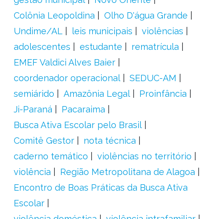
Colônia Leopoldina
Olho D'água Grande
Undime/AL
leis municipais
violências
adolescentes
estudante
rematrícula
EMEF Valdici Alves Baier
coordenador operacional
SEDUC-AM
semiárido
Amazônia Legal
Proinfância
Ji-Paraná
Pacaraima
Busca Ativa Escolar pelo Brasil
Comitê Gestor
nota técnica
caderno temático
violências no território
violência
Região Metropolitana de Alagoa
Encontro de Boas Práticas da Busca Ativa
Escolar
violência doméstica
violência intrafamiliar