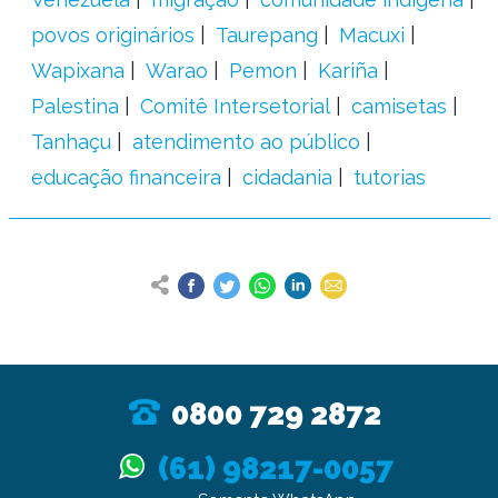
povos originários
Taurepang
Macuxi
Wapixana
Warao
Pemon
Kariña
Palestina
Comitê Intersetorial
camisetas
Tanhaçu
atendimento ao público
educação financeira
cidadania
tutorias
0800 729 2872
(61) 98217-0057