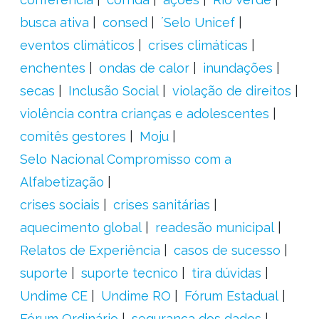
busca ativa
consed
´Selo Unicef
eventos climáticos
crises climáticas
enchentes
ondas de calor
inundações
secas
Inclusão Social
violação de direitos
violência contra crianças e adolescentes
comitês gestores
Moju
Selo Nacional Compromisso com a
Alfabetização
crises sociais
crises sanitárias
aquecimento global
readesão municipal
Relatos de Experiência
casos de sucesso
suporte
suporte tecnico
tira dúvidas
Undime CE
Undime RO
Fórum Estadual
Fórum Ordinário
segurança dos dados