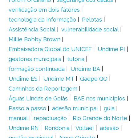
verificação em dois fatores
tecnologia da informação
Pelotas
Assistência Social
vulnerabilidade social
Millie Bobby Brown
Embaixadora Global do UNICEF
Undime PI
gestores municipais
tutoria
formação continuada
Undime BA
Undime ES
Undime MT
Gaepe GO
Caminhos da Reportagem
Águas Lindas de Goiás
BAE nos municípios
Passo a passo
adesão municipal
guia
manual
repactuação
Rio Grande do Norte
Undime RN
Rondônia
Voltaê!
adesão
gestão municipal
Novo Oriente