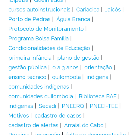
cursos autoinstrucionais
Cariacica
Jaicós
Porto de Pedras
Águia Branca
Protocolo de Monitoramento
Programa Bolsa Família
Condicionalidades de Educação
primeira infância
plano de gestão
gestão pública
0 a 3 anos
orientação
ensino técnico
quilombola
indígena
comunidades indígenas
comunidades quilombola
Biblioteca BAE
indígenas
Secadi
PNEERQ
PNEEI-TEE
Motivos
cadastro de casos
cadastro de alertas
Arraial do Cabo
Roraima
imigração
falta de documentação