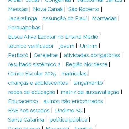
Messias
Nova Canaã
São Roberto
Japaratinga
Assunção do Piauí
Montadas
Parauapebas
Busca Ativa Escolar no Ensino Médio
técnico verificador
jovem
Umirim
Peritoró
Cerejeiras
atividades obrigatórias
resultado sistêmico 2
Região Nordeste
Censo Escolar 2025
matrículas
crianças e adolescentes
lançamento
redes de educação
matriz de autoavaliação
Educacenso
alunos não encontrados
BAE nos estados
Undime SC
Santa Catarina
política pública
Porto Franco
Maragogi
famílias