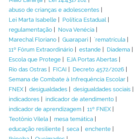
abuso de crianças e adolescentes
Lei Marta Isabelle
Política Estadual
regulamentação
Nova Venécia
Marechal Floriano
Guarapari
´rematrícula
11º Fórum Extraordinário
estande
Diadema
Escola que Protege
EJA Portas Abertas
Rio das Ostras
FICAI
Decreto 4572/2026
Semana de Combate à Infrequência Escolar
FNEX
desigualdades
desigualdades sociais
indicadores
indicador de atendimento
indicador de aprendizagem
11º FNEX
Teotônio Vilela
mesa temática
educação resiliente
seca
enchente
Ibipeba
Queimados