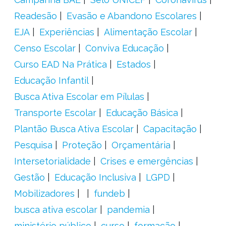
Readesão
Evasão e Abandono Escolares
EJA
Experiências
Alimentação Escolar
Censo Escolar
Conviva Educação
Curso EAD Na Prática
Estados
Educação Infantil
Busca Ativa Escolar em Pílulas
Transporte Escolar
Educação Básica
Plantão Busca Ativa Escolar
Capacitação
Pesquisa
Proteção
Orçamentária
Intersetorialidade
Crises e emergências
Gestão
Educação Inclusiva
LGPD
Mobilizadores
fundeb
busca ativa escolar
pandemia
ministério público
curso
formação