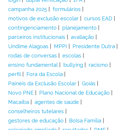
campanha 2025
formulários
motivos de exclusão escolar
cursos EAD
contingenciamento
planejamento
parceiros institucionais
avaliação
Undime Alagoas
MPPI
Presidente Dutra
rodas de conversas
escolas
ensino fundamental
bullying
racismo
perfil
Fora da Escola
Painéis da Exclusão Escolar
Goiás
Novo PNE
Plano Nacional de Educação
Macaíba
agentes de saúde
conselheiros tutelares
gestores de educação
Bolsa Família
colegiado ampliado
resultados
DME