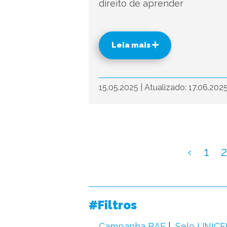
direito de aprender
Leia mais
15.05.2025
|
Atualizado: 17.06.202
‹
1
2
#Filtros
Campanha BAE
Selo UNICE