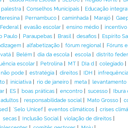
palestra
Conselhos Municipais
Educação integra
teresina
Pernambuco
caminhada
Marajó
Gae
Federal
evasão escolar
ensino médio
incentivo
o Paulo
Paraupebas
Brasil
desafios
Espírito S
ndizagem
alfabetização
fórum regional
Fóruns e
vatá
Belém
dia da escola
escola
distrito feder
uência escolar
Petrolina
MT
DIa d
colegiado
a não pode
estratégia
direitos
IDH
infrequência
to
iniciativa
rio de janeiro
meta
levantamento
ar
ES
boas práticas
encontro
sucesso
Ibura
 adultos
responsabilidade social
Mato Grosso
c
sed
´Selo Unicef
eventos climáticos
crises climá
secas
Inclusão Social
violação de direitos
adolescentes
comitês gestores
Moju