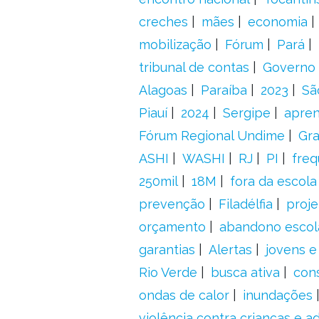
creches
mães
economia
mobilização
Fórum
Pará
tribunal de contas
Governo 
Alagoas
Paraíba
2023
Sã
Piauí
2024
Sergipe
apre
Fórum Regional Undime
Gra
ASHI
WASHI
RJ
PI
freq
250mil
18M
fora da escol
prevenção
Filadélfia
proje
orçamento
abandono escol
garantias
Alertas
jovens e
Rio Verde
busca ativa
con
ondas de calor
inundações
violência contra crianças e 