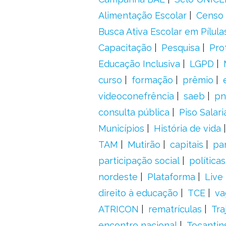
Alimentação Escolar
Censo 
Busca Ativa Escolar em Pílula
Capacitação
Pesquisa
Pro
Educação Inclusiva
LGPD
curso
formação
prêmio
videoconefrência
saeb
pn
consulta pública
Piso Salari
Municípios
História de vida
TAM
Mutirão
capitais
pa
participação social
política
nordeste
Plataforma
Live
direito à educação
TCE
va
ATRICON
rematrículas
Tra
encontro nacional
Tocantin