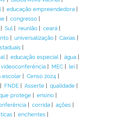
l
educação empreendedora
pe
congresso
Sul
reunião
ceará
anto
universalização
Caxias
staduais
al
educação especial
água
videoconferência
MEC
lei
 escolar
Censo 2024
FNDE
Asserte
qualidade
 que protege
ensino
onferência
corrida
ações
ticas
enchentes