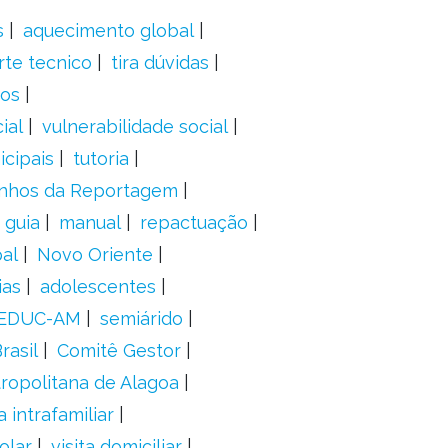
s
aquecimento global
rte tecnico
tira dúvidas
dos
ial
vulnerabilidade social
cipais
tutoria
nhos da Reportagem
guia
manual
repactuação
al
Novo Oriente
ias
adolescentes
EDUC-AM
semiárido
rasil
Comitê Gestor
ropolitana de Alagoa
a intrafamiliar
olar
visita domiciliar