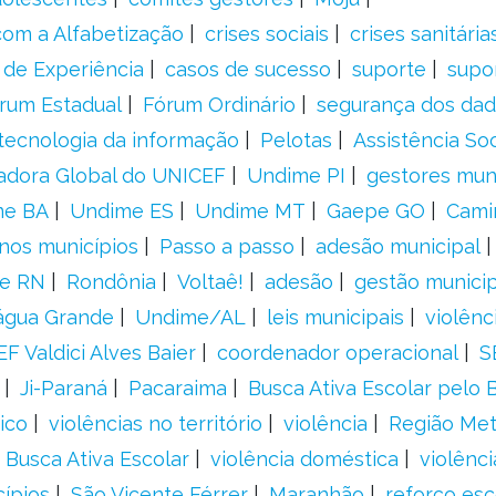
om a Alfabetização
crises sociais
crises sanitária
 de Experiência
casos de sucesso
suporte
supo
rum Estadual
Fórum Ordinário
segurança dos da
tecnologia da informação
Pelotas
Assistência Soc
adora Global do UNICEF
Undime PI
gestores muni
me BA
Undime ES
Undime MT
Gaepe GO
Cami
nos municípios
Passo a passo
adesão municipal
e RN
Rondônia
Voltaê!
adesão
gestão municip
água Grande
Undime/AL
leis municipais
violênc
F Valdici Alves Baier
coordenador operacional
S
Ji-Paraná
Pacaraima
Busca Ativa Escolar pelo B
ico
violências no território
violência
Região Met
 Busca Ativa Escolar
violência doméstica
violênci
cípios
São Vicente Férrer
Maranhão
reforço esc