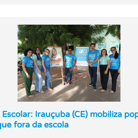
Escolar: Irauçuba (CE) mobiliza po
ue fora da escola