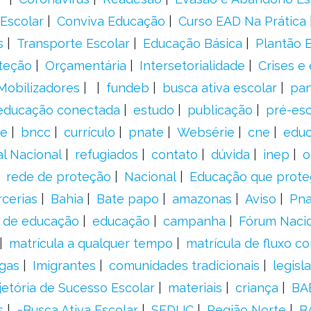
Escolar
Conviva Educação
Curso EAD Na Prática
s
Transporte Escolar
Educação Básica
Plantão B
teção
Orçamentária
Intersetorialidade
Crises e
Mobilizadores
fundeb
busca ativa escolar
pa
educação conectada
estudo
publicação
pré-esc
e
bncc
currículo
pnate
Websérie
cne
educ
al Nacional
refugiados
contato
dúvida
inep
o
rede de proteção
Nacional
Educação que prote
rcerias
Bahia
Bate papo
amazonas
Aviso
Pn
s de educação
educação
campanha
Fórum Naci
matrícula a qualquer tempo
matrícula de fluxo co
gas
Imigrantes
comunidades tradicionais
legisl
jetória de Sucesso Escolar
materiais
criança
BA
s
~Busca Ativa Escolar
SEDUC
Região Norte
B