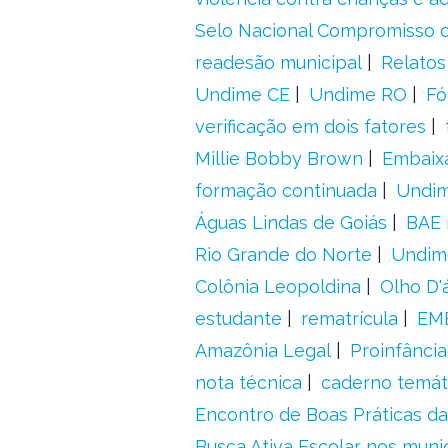
Selo Nacional Compromisso c
readesão municipal
Relatos
Undime CE
Undime RO
Fó
verificação em dois fatores
Millie Bobby Brown
Embaix
formação continuada
Undi
Águas Lindas de Goiás
BAE 
Rio Grande do Norte
Undim
Colônia Leopoldina
Olho D'
estudante
rematrícula
EME
Amazônia Legal
Proinfância
nota técnica
caderno temát
Encontro de Boas Práticas da
Busca Ativa Escolar nos muni