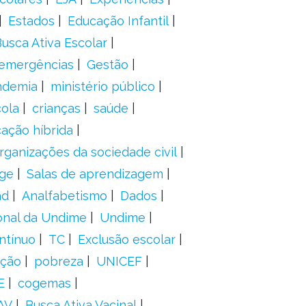
Estados
Educação Infantil
usca Ativa Escolar
 emergências
Gestão
ndemia
ministério público
ola
crianças
saúde
ação híbrida
rganizações da sociedade civil
ge
Salas de aprendizagem
ad
Analfabetismo
Dados
onal da Undime
Undime
ntínuo
TC
Exclusão escolar
ação
pobreza
UNICEF
E
cogemas
AV
Busca Ativa Vacinal