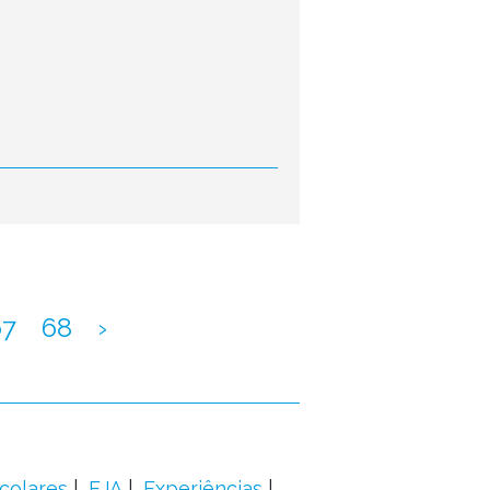
67
68
›
colares
EJA
Experiências