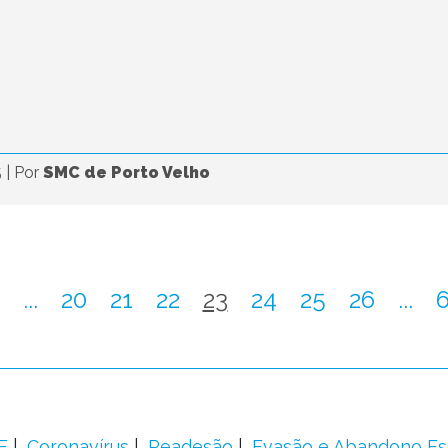
5
|
Por
SMC de Porto Velho
...
20
21
22
23
24
25
26
...
F
Coronavírus
Readesão
Evasão e Abandono Es